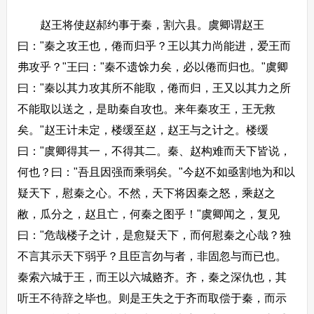
赵王将使赵郝约事于秦，割六县。虞卿谓赵王
曰："秦之攻王也，倦而归乎？王以其力尚能进，爱王而
弗攻乎？"王曰："秦不遗馀力矣，必以倦而归也。"虞卿
曰："秦以其力攻其所不能取，倦而归，王又以其力之所
不能取以送之，是助秦自攻也。来年秦攻王，王无救
矣。"赵王计未定，楼缓至赵，赵王与之计之。楼缓
曰："虞卿得其一，不得其二。秦、赵构难而天下皆说，
何也？曰："吾且因强而乘弱矣。"今赵不如亟割地为和以
疑天下，慰秦之心。不然，天下将因秦之怒，乘赵之
敝，瓜分之，赵且亡，何秦之图乎！"虞卿闻之，复见
曰："危哉楼子之计，是愈疑天下，而何慰秦之心哉？独
不言其示天下弱乎？且臣言勿与者，非固忽与而已也。
秦索六城于王，而王以六城赂齐。齐，秦之深仇也，其
听王不待辞之毕也。则是王失之于齐而取偿于秦，而示