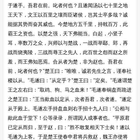
于遂手。吾君在前。叱者何也？且遂闻汤以七十里之地
王天下，文王以百里之壤而臣诸侯，岂其士卒多哉？诚
能据其势而奋其威也。今楚地方五千里，持戟百万，此
霸王之资也。以楚之强，天下弗能当。白起，小竖子
耳，率数万之众，兴师以与楚战，一战而举鄢、郢，再
战而烧夷陵，三战而辱王之先人，此百世之怨而赵之所
羞，而王弗知恶焉。合从者为楚，非为赵也。吾君在
前，叱者何也？"楚王曰："唯唯，诚若先生之言，谨奉社
稷以从。"毛遂曰："从定乎？"楚王曰："定矣。"毛遂谓楚
王之左右曰："取鸡、狗、马之血来！"毛遂奉铜盘而跪进
之楚王曰："王当歃血以定从，次者吾君，次者遂。"遂定
从于殿上。毛遂左手持盘血则右手招十九人曰："公相与
歃此血于堂下！公等录录，所谓因人成事者也。"平原君
已定从而归，至于赵，曰："胜不敢复相天下士矣！遂以
毛遂为上客。于是楚王使春申君将兵救赵，魏王亦使将