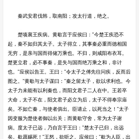
秦武安君伐韩，取南阳；攻太行道，绝之。
楚顷襄王疾病。黄歇言于应侯曰："今楚王疾恐不
起，秦不如归其太子。太子得立，其事秦必重而德相国
无穷，是亲与国而得储万乘也。不归，则咸阳布衣耳。
楚更立君，必不事秦，是失与国而绝万乘之和，非计
也。"应侯以告王。王曰："令太子之傅先往问疾，反而后
图之。"黄歇与太子谋曰："秦之留太子，欲以求利也。今
太子力未能有以利秦也，而阳文君子二人在中。王若卒
大命，太子不在，阳文君子必立为后，太子不得奉宗庙
矣。不如亡秦，与使者俱出。臣请止，以死当之！"太子
因变服为楚使者御以出关；而黄歇守舍，常为太子谢
病。度太子已远，乃自言于王曰："楚太子已归，出远
矣。歇愿赐死！"王怒，欲听之。应侯曰："歇为人臣，出