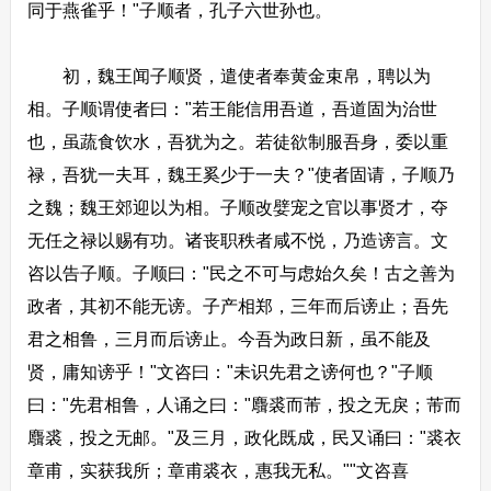
同于燕雀乎！"子顺者，孔子六世孙也。
初，魏王闻子顺贤，遣使者奉黄金束帛，聘以为
相。子顺谓使者曰："若王能信用吾道，吾道固为治世
也，虽蔬食饮水，吾犹为之。若徒欲制服吾身，委以重
禄，吾犹一夫耳，魏王奚少于一夫？"使者固请，子顺乃
之魏；魏王郊迎以为相。子顺改嬖宠之官以事贤才，夺
无任之禄以赐有功。诸丧职秩者咸不悦，乃造谤言。文
咨以告子顺。子顺曰："民之不可与虑始久矣！古之善为
政者，其初不能无谤。子产相郑，三年而后谤止；吾先
君之相鲁，三月而后谤止。今吾为政日新，虽不能及
贤，庸知谤乎！"文咨曰："未识先君之谤何也？"子顺
曰："先君相鲁，人诵之曰："麛裘而芾，投之无戾；芾而
麛裘，投之无邮。"及三月，政化既成，民又诵曰："裘衣
章甫，实获我所；章甫裘衣，惠我无私。""文咨喜