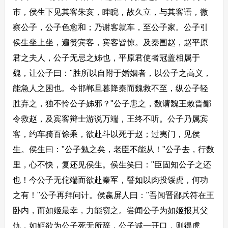
市，侯生下见其客朱亥，睥睨，故久立，与其客语，微
察公子，公子色愈和；乃谢客就车，至公子家。公子引
侯生坐上坐，遍赞宾客，宾客皆惊。及秦围赵，赵平原
君之夫人，公子无忌之姊也，平原君使者冠盖相属于
魏，让公子曰："胜所以自附于婚姻者，以公子之高义，
能急人之困也。今邯郸旦暮降秦而魏救不至，纵公子轻
胜弃之，独不怜公子姊邪？"公子患之，数请魏王敕晋鄙
令救赵，及宾客辩士游说万端，王终不听。公子乃属宾
客，约车骑百馀乘，欲赴斗以死于赵；过夷门，见侯
生。侯生曰："公子勉之矣，老臣不能从！"公子去，行数
里，心不快，复还见侯生。侯生笑曰："臣固知公子之还
也！今公子无佗端而欲赴秦军，譬如以肉投馁虎，何功
之有！"公子再拜问计。侯嬴屏人曰："吾闻晋鄙兵符在王
卧内，而如姬最幸，力能窃之。尝闻公子为如姬报其父
仇，如姬欲为公子死无所辞，公子诚一开口，则得虎