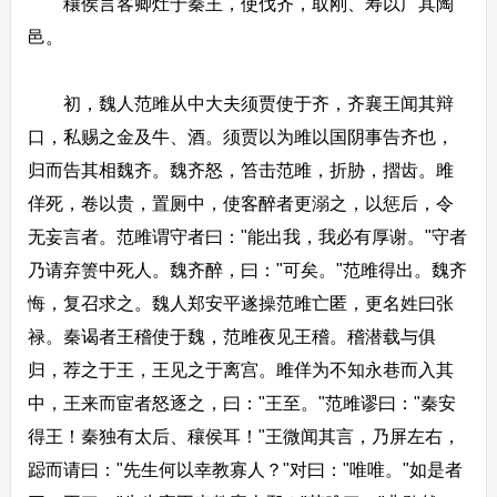
穰侯言客卿灶于秦王，使伐齐，取刚、寿以广其陶
邑。
初，魏人范雎从中大夫须贾使于齐，齐襄王闻其辩
口，私赐之金及牛、酒。须贾以为雎以国阴事告齐也，
归而告其相魏齐。魏齐怒，笞击范雎，折胁，摺齿。雎
佯死，卷以贵，置厕中，使客醉者更溺之，以惩后，令
无妄言者。范雎谓守者曰："能出我，我必有厚谢。"守者
乃请弃箦中死人。魏齐醉，曰："可矣。"范雎得出。魏齐
悔，复召求之。魏人郑安平遂操范雎亡匿，更名姓曰张
禄。秦谒者王稽使于魏，范雎夜见王稽。稽潜载与俱
归，荐之于王，王见之于离宫。雎佯为不知永巷而入其
中，王来而宦者怒逐之，曰："王至。"范雎谬曰："秦安
得王！秦独有太后、穰侯耳！"王微闻其言，乃屏左右，
跽而请曰："先生何以幸教寡人？"对曰："唯唯。"如是者