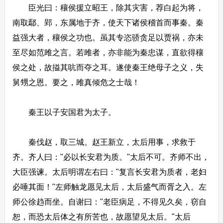
臣光曰：穰侯援立昭王，除其灾害，荐白起为将，
南取鄢、郢，东属地于齐，使天下诸侯稽首而事秦。秦
益强大者，穰侯之功也。虽其专恣骄贪足以贾祸，亦未
至尽如范雎之言。若雎者，亦非能为秦忠谋，直欲得穰
侯之处，故搤其吭而夺之耳。遂使秦王绝母子之义，失
舅甥之恩。要之，雎真倾危之士哉！
秦王以子安国君为太子。
秦伐赵，取三城。赵王新立，太后用事，求救于
齐。齐人曰："必以长安君为质。"太后不可。齐师不出，
大臣强谏。太后明谓左右曰："复言长安君为质者，老妇
必唾其面！"左师触龙愿见太后，太后盛气而胥之入。左
师公徐趋而坐。自谢曰："老臣病足，不得见久矣，窃自
恕，而恐太后体之有所苦也，故愿望见太后。"太后