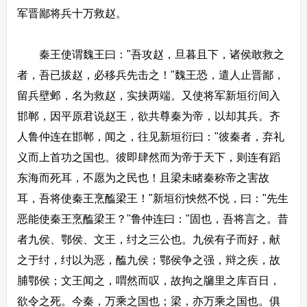
军晋鄙将兵十万救赵。
秦王使谓魏王曰："吾攻赵，旦暮且下，诸侯敢救之
者，吾已拔赵，必移兵先击之！"魏王恐，遣人止晋鄙，
留兵壁邺，名为救赵，实挟两端。又使将军新垣衍间入
邯郸，因平原君说赵王，欲共尊秦为帝，以却其兵。齐
人鲁仲连在邯郸，闻之，往见新垣衍曰："彼秦者，弃礼
义而上首功之国也。彼即肆然而为帝于天下，则连有蹈
东海而死耳，不愿为之民也！且梁未睹秦称帝之害故
耳，吾将使秦王烹醢梁王！"新垣衍怏然不悦，曰："先生
恶能使秦王烹醢梁王？"鲁仲连曰："固也，吾将言之。昔
者九侯、鄂侯、文王，纣之三公也。九侯有子而好，献
之于纣，纣以为恶，醢九侯；鄂侯争之强，辩之疾，故
脯鄂侯；文王闻之，喟然而叹，故拘之牖里之库百日，
欲令之死。今秦，万乘之国也；梁，亦万乘之国也。俱