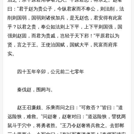
曰："君于赵为贵公子，今纵君家而不奉公，则法削，法
削则国弱，国弱则诸侯加兵，是无赵也，君安得有此富
乎？以君之贵，奉公如法则上下平，上下平则国强，国
强则赵固，而君为贵戚，岂轻于天下邪！"平原君以为
贤，言之于王。王使治国赋，国赋大平，民富而府库
实。
四十五年辛卯，公元前二七零年
秦伐赵，围阏与。
赵王召廉颇、乐乘而问之曰："可救否？"皆曰："道
远险狭，难救。"问赵奢，赵奢对曰："道远险狭，譬犹两
鼠斗于穴中，将勇者胜。"王乃令赵奢将兵救之。去邯郸