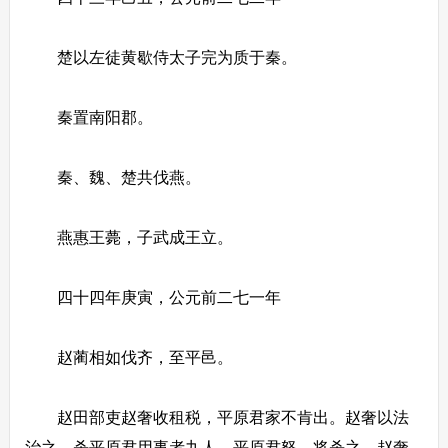
楚以左徒黄歇侍太子完为质于秦。
秦置南阳郡。
秦、魏、楚共伐燕。
燕惠王薨，子武成王立。
四十四年庚寅，公元前二七一年
赵蔺相如伐齐，至平邑。
赵田部吏赵奢收租税，平原君家不肯出。赵奢以法
治之，杀平原君用事者九人。平原君怒，将杀之。赵奢