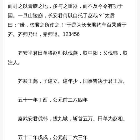
而封之以膏腴之地，多与之重器，而不及今令有功于
国。一旦山陵崩，长安君何以自托于赵哉？"太后
曰："诺，恣君之所使之！"于是为长安君约车百乘质于
齐。齐师乃出，秦师退。123456
齐安平君田单将赵师以伐燕，取中阳；又伐韩，取
注人。
齐襄王薨，子建立。建年少，国事皆决于君王后。
五十一年丁酉，公元前二六四年
秦武安君伐韩，拔九城，斩首五万。田单为赵相。
五十二年戊戌，公元前二六三年