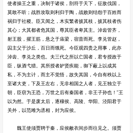
使者操王之重，决制于诸侯，剖符于天下，征敌伐国，
莫敢不听；战胜攻取则利归于陶，战败则结怨于百姓而
祸归于社稷。臣又闻之，木实繁者披其枝，披其枝者伤
其心；大其都者危其国，尊其臣者卑其主。淖齿管齐，
射王股，擢王筋，悬之于庙梁，宿昔而死。李兑管赵，
囚主父于沙丘，百日而饿死。今臣观四贵之用事，此亦
淖齿、李兑之类也。夫三代之所以亡国者，君专授政于
臣，纵酒弋猎。其所授者妒贤疾能，御下蔽上以成其
私，不为主计，而主不觉悟，故失其国，今自有秩以上
至诸大吏，下及王左右，无非相国之人者，见王独立于
朝，臣窃为王恐，万世之后有秦国者，非王子孙也！"王
以为然。于是废太后，逐穰侯、高陵、华阳、泾阳君于
关外，以范雎为丞相，封为应侯。
魏王使须贾聘于秦，应侯敝衣间步而往见之。须贾