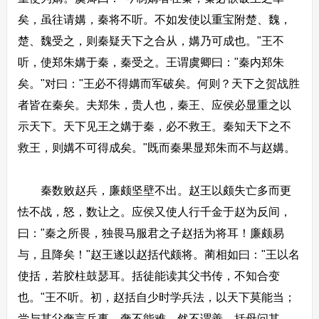
矣，虽往请媾，秦将不听。不如发使以重宝附楚、魏，
楚、魏受之，则秦疑天下之合从，媾乃可成也。"王不
听，使郑朱媾于秦，秦受之。王谓虞卿曰："秦内郑朱
矣。"对曰："王必不得媾而军破矣。何则？天下之贺战胜
者皆在秦矣。夫郑朱，贵人也，秦王、应侯必显重之以
示天下。天下见王之媾于秦，必不救王。秦知天下之不
救王，则媾不可得成矣。"既而秦果显郑朱而不与赵媾。
秦数败赵兵，廉颇坚壁不出。赵王以颇失亡多而更
怯不战，怒，数让之。应侯又使人行千金于赵为反间，
曰："秦之所畏，独畏马服君之子赵括为将耳！廉颇易
与，且降矣！"赵王遂以赵括代颇将。蔺相如曰："王以名
使括，若胶柱鼓瑟耳。括徒能读其父书传，不知合变
也。"王不听。初，赵括自少时学兵法，以天下莫能当；
尝与其父奢言兵事，奢不能难，然不谓善。括母问其