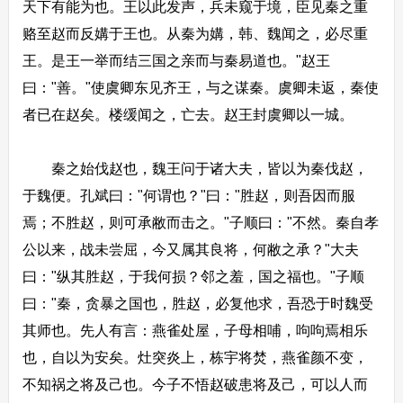
天下有能为也。王以此发声，兵未窥于境，臣见秦之重
赂至赵而反媾于王也。从秦为媾，韩、魏闻之，必尽重
王。是王一举而结三国之亲而与秦易道也。"赵王
曰："善。"使虞卿东见齐王，与之谋秦。虞卿未返，秦使
者已在赵矣。楼缓闻之，亡去。赵王封虞卿以一城。
秦之始伐赵也，魏王问于诸大夫，皆以为秦伐赵，
于魏便。孔斌曰："何谓也？"曰："胜赵，则吾因而服
焉；不胜赵，则可承敝而击之。"子顺曰："不然。秦自孝
公以来，战未尝屈，今又属其良将，何敝之承？"大夫
曰："纵其胜赵，于我何损？邻之羞，国之福也。"子顺
曰："秦，贪暴之国也，胜赵，必复他求，吾恐于时魏受
其师也。先人有言：燕雀处屋，子母相哺，呴呴焉相乐
也，自以为安矣。灶突炎上，栋宇将焚，燕雀颜不变，
不知祸之将及己也。今子不悟赵破患将及己，可以人而