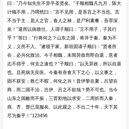
曰："乃今知先生不异乎圣贤矣。"子顺相魏凡九月，陈大
计辄不用，乃喟然曰："言不见用，是吾言之不当也。言
不当于主，居人之官，食人之禄，是尸利素餐，吾罪深
矣！"退而以病致仕。人谓子顺曰："王不用子，子其行
乎？"答曰："行将何之？山东之国，将并于秦。秦为不
义，义所不入。"遂寝于家。新垣固请子顺曰："贤者所
在，必兴化致治。今子相魏，未闻异政而即自退，意者
志不得乎，何去之速也？"子顺曰；"以无异政，所以自退
也。且死病无良医。今秦有吞食天下之心，以义事之，
固不获安；救亡不暇，何化之兴！昔伊挚在夏，吕望在
商，而二国不治，岂伊、吕之不欲哉？势不可也。当今
山东之国敝而不振，三晋割地以求安，二周折而入秦，
燕、齐、楚已屈服矣。以此观之，不出二十年，天下其
尽为秦乎！"123456