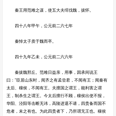
秦王用范雎之谋，使五大夫绾伐魏，拔怀。
四十八年甲午，公元前二六七年
秦悼太子质于魏而卒。
四十九年乙未，公元前二六六年
秦拔魏邢丘。范雎日益亲，用事，因承间说王
曰："臣居山东时，闻齐之有孟尝君，不闻有王；闻秦有
太后、穰侯，不闻有王。夫擅国之谓王，能利害之谓
王，制杀生之谓王。今太后擅行不顾，穰侯出使不报，
华阳、泾阳等击断无讳，高陵进退不请，四贵备而国不
危者，未之有也。为此四贵者下，乃所谓无王也。穰侯