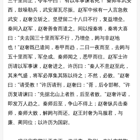
三十里而止，令军中曰："有以军事谏者死！"秦师军武安
西，鼓噪勒兵，武安屋瓦尽振。赵军中候有一人言急救
武安，赵奢立斩之。坚壁留二十八日不行，复益增垒。
秦间入赵军，赵奢善食而遣之。间以报秦将，秦将大喜
曰："夫去国三十里而军不行，乃增垒，阏与非赵地
也！"赵奢既已遣间，卷甲而趋，二日一夜而至，去阏与
五十里而军，军垒成。秦师闻之，悉甲而往。赵军士许
历请以军事谏，赵奢进之。许历曰："秦人不意赵至此，
其来气盛，将军必厚集其陈以待之；不然，必败。"赵奢
曰："请受教！"许历请刑，赵奢曰："胥，后令邯郸。"许
历复请谏曰："先据北山上者胜，后至者败。"赵奢许诺，
即发万人趋之。秦师后至，争山不得上；赵奢纵兵击秦
师，秦师大败，解阏与而还。赵王封奢为马服君，与
廉、蔺同位；以许历为国尉。