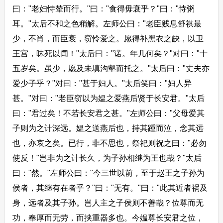
曰："老妇恃辇而行。"曰："食得毋衰乎？"曰："恃粥
耳。"太后不和之色稍解。左师公曰："老臣贱息舒祺最
少，不肖，而臣衰，窃怜爱之。愿得补黑衣之缺，以卫
王宫，昧死以闻！"太后曰："诺。年几何矣？"对曰："十
五岁矣。虽少，愿及未填沟壑而托之。"太后曰："丈夫亦
爱少子乎？"对曰："甚于妇人。"太后笑曰："妇人异
甚。"对曰："老臣窃以为媪之爱燕后贤于长安君。"太后
曰："君过矣！不若长安君之甚。"左师公曰："父母爱其
子则为之计深远。媪之送燕后也，持其踵而泣，念其远
也，亦哀之矣。已行，非不思也，祭祀则祝之曰："必勿
使反！"岂非为之计长久，为子孙相继为王也哉？"太后
曰："然。"左师公曰："今三世以前，至于赵王之子孙为
侯者，其继有在者乎？"曰："无有。"曰："此其近者祸及
身，远者及其子孙。岂人主之子侯则不善哉？位尊而无
功，奉厚而无劳，而挟重器多也。今媪尊长安君之位，