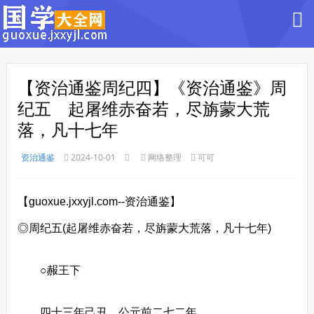
【资治通鉴周纪四】《资治通鉴》周
纪五 起屠维赤奋若，尽旃蒙大荒
落，凡十七年
资治通鉴
2024-10-01
网络整理
可可
【guoxue.jxxyjl.com--资治通鉴】
◎周纪五(起屠维赤奋若，尽旃蒙大荒落，凡十七年)
○赧王下
四十三年己丑，公元前二七二年