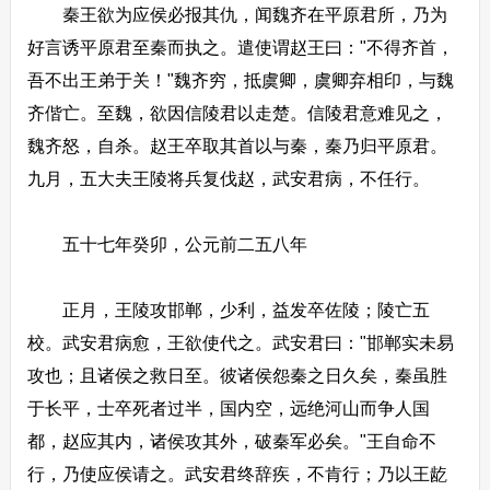
秦王欲为应侯必报其仇，闻魏齐在平原君所，乃为
好言诱平原君至秦而执之。遣使谓赵王曰："不得齐首，
吾不出王弟于关！"魏齐穷，抵虞卿，虞卿弃相印，与魏
齐偕亡。至魏，欲因信陵君以走楚。信陵君意难见之，
魏齐怒，自杀。赵王卒取其首以与秦，秦乃归平原君。
九月，五大夫王陵将兵复伐赵，武安君病，不任行。
五十七年癸卯，公元前二五八年
正月，王陵攻邯郸，少利，益发卒佐陵；陵亡五
校。武安君病愈，王欲使代之。武安君曰："邯郸实未易
攻也；且诸侯之救日至。彼诸侯怨秦之日久矣，秦虽胜
于长平，士卒死者过半，国内空，远绝河山而争人国
都，赵应其内，诸侯攻其外，破秦军必矣。"王自命不
行，乃使应侯请之。武安君终辞疾，不肯行；乃以王龁