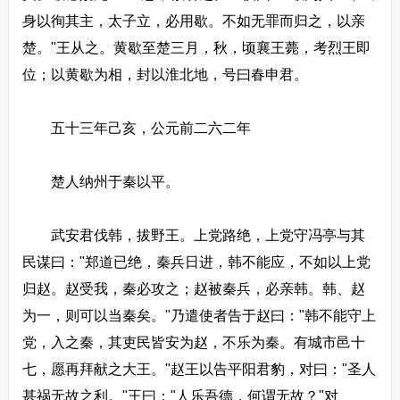
身以徇其主，太子立，必用歇。不如无罪而归之，以亲
楚。"王从之。黄歇至楚三月，秋，顷襄王薨，考烈王即
位；以黄歇为相，封以淮北地，号曰春申君。
五十三年己亥，公元前二六二年
楚人纳州于秦以平。
武安君伐韩，拔野王。上党路绝，上党守冯亭与其
民谋曰："郑道已绝，秦兵日进，韩不能应，不如以上党
归赵。赵受我，秦必攻之；赵被秦兵，必亲韩。韩、赵
为一，则可以当秦矣。"乃遣使者告于赵曰："韩不能守上
党，入之秦，其吏民皆安为赵，不乐为秦。有城市邑十
七，愿再拜献之大王。"赵王以告平阳君豹，对曰："圣人
甚祸无故之利。"王曰："人乐吾德，何谓无故？"对