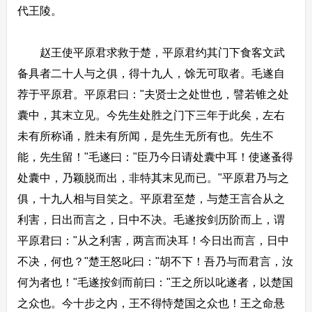
代王陵。
赵王使平原君求救于楚，平原君约其门下食客文武
备具者二十人与之俱，得十九人，馀无可取者。毛遂自
荐于平原君。平原君曰："夫贤士之处世也，譬若锥之处
囊中，其末立见。今先生处胜之门下三年于此矣，左右
未有所称诵，胜未有所闻，是先生无所有也。先生不
能，先生留！"毛遂曰："臣乃今日请处囊中耳！使遂蚤得
处囊中，乃颖脱而出，非特其末见而已。"平原君乃与之
俱，十九人相与目笑之。平原君至楚，与楚王言合从之
利害，日出而言之，日中不决。毛遂按剑历阶而上，谓
平原君曰："从之利害，两言而决耳！今日出而言，日中
不决，何也？"楚王怒叱曰："胡不下！吾乃与而君言，汝
何为者也！"毛遂按剑而前曰："王之所以叱遂者，以楚国
之众也。今十步之内，王不得恃楚国之众也！王之命悬