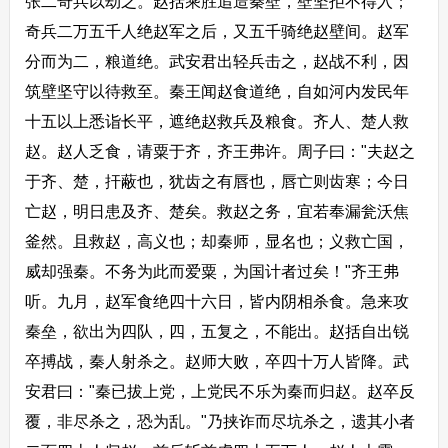
张二奇兵以劫之。赵括乘胜追造秦壁，壁坚拒不得入；
奇兵二万五千人绝赵军之后，又五千骑绝赵壁间。赵军
分而为二，粮道绝。武安君出轻兵击之，赵战不利，因
筑壁坚守以待救至。秦王闻赵食道绝，自如河内发民年
十五以上悉诣长平，遮绝赵救兵及粮食。齐人、楚人救
赵。赵人乏食，请粟于齐，齐王弗许。周子曰："夫赵之
于齐、楚，扞蔽也，犹齿之有唇也，唇亡则齿寒；今日
亡赵，明日患及齐、楚矣。救赵之务，宜若奉漏瓮沃焦
釜然。且救赵，高义也；却秦师，显名也；义救亡国，
威却强秦。不务为此而爱粟，为国计者过矣！"齐王弗
听。九月，赵军食绝四十六日，皆内阴相杀食。急来攻
秦垒，欲出为四队，四，五复之，不能出。赵括自出锐
卒搏战，秦人射杀之。赵师大败，卒四十万人皆降。武
安君曰："秦已拔上党，上党民不乐为秦而归赵。赵卒反
覆，非尽杀之，恐为乱。"乃挟诈而尽坑杀之，遗其小者