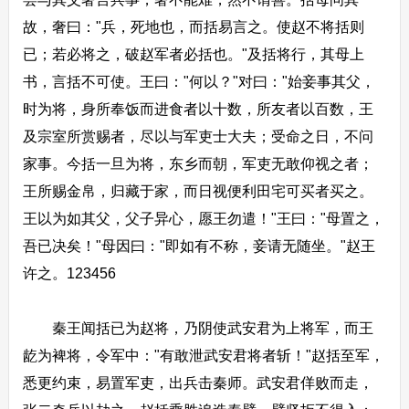
故，奢曰："兵，死地也，而括易言之。使赵不将括则
已；若必将之，破赵军者必括也。"及括将行，其母上
书，言括不可使。王曰："何以？"对曰："始妾事其父，
时为将，身所奉饭而进食者以十数，所友者以百数，王
及宗室所赏赐者，尽以与军吏士大夫；受命之日，不问
家事。今括一旦为将，东乡而朝，军吏无敢仰视之者；
王所赐金帛，归藏于家，而日视便利田宅可买者买之。
王以为如其父，父子异心，愿王勿遣！"王曰："母置之，
吾已决矣！"母因曰："即如有不称，妾请无随坐。"赵王
许之。123456
秦王闻括已为赵将，乃阴使武安君为上将军，而王
龁为裨将，令军中："有敢泄武安君将者斩！"赵括至军，
悉更约束，易置军吏，出兵击秦师。武安君佯败而走，