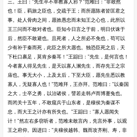
三。王曰："先生卒不幸教寡人邪？"范雎曰："非敢然
也！臣，羁旅之臣也，交疏于王；而所愿陈者皆匡君之
事。处人骨肉之间，愿效愚忠而未知王之心也，此所以
王三问而不敢对者也。臣知今日言之于前，明日伏诛于
后，然臣不敢避也。且死者，人之所必不免也，苟可以
少有补于秦而死，此臣之所大愿也。独恐臣死之后，天
下杜口裹足，莫肯乡秦耳！"王跽曰："先生，是何言也！
今者寡人得见先生，是天以寡人溷先生，而存先王之宗
庙也。事无大小，上及太后，下至大臣，愿先生悉以教
寡人，无疑寡人也！"范雎拜，王亦拜。范雎曰："以秦国
之大，士卒之勇，以治诸侯，譬若走韩卢而博蹇兔也。
而闭关十五年，不敢窥兵于山东者，是穰侯为秦谋不
忠，而大王之计亦有所失也。"王跽曰："寡人愿闻失
计！"然左右多窃听者，范雎未敢言内，先言外事，以观
王之府仰。因进曰："夫穰侯越韩、魏而攻齐刚、寿，非