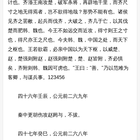
计也。齐湣王南攻楚，破军杀将，再辟地千里，而齐尺
寸之地无得焉者，岂不欲得地哉？形势不能有也。诸侯
见齐之罢敝，起兵而伐齐，大破之，齐几于亡，以其伐
楚而肥韩、魏也。今王不如远交而近攻，得寸则王之寸
也，得尺亦王之尺也。今夫韩、魏，中国之处，而天下
之枢也。王若欲霸，必亲中国以为天下枢，以威楚、
赵，楚强则附赵，赵强则附楚，楚、赵皆附，齐必惧
矣，齐附则韩、魏因可虏也。"王曰："善。"乃以范雎为
客卿，与谋兵事。123456
四十六年壬辰，公元前二六九年
秦中更胡伤攻赵阏与，不拔。
四十七年癸巳，公元前二六八年