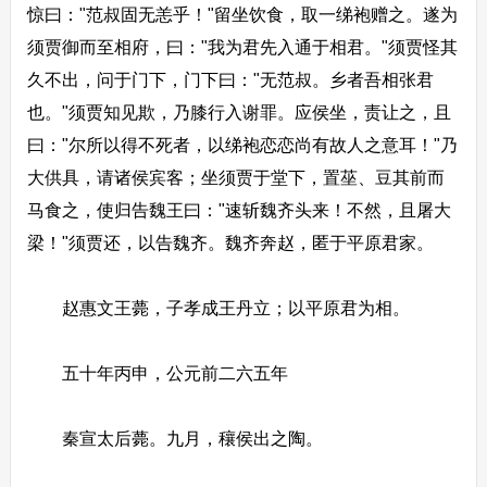
惊曰："范叔固无恙乎！"留坐饮食，取一绨袍赠之。遂为
须贾御而至相府，曰："我为君先入通于相君。"须贾怪其
久不出，问于门下，门下曰："无范叔。乡者吾相张君
也。"须贾知见欺，乃膝行入谢罪。应侯坐，责让之，且
曰："尔所以得不死者，以绨袍恋恋尚有故人之意耳！"乃
大供具，请诸侯宾客；坐须贾于堂下，置莝、豆其前而
马食之，使归告魏王曰："速斩魏齐头来！不然，且屠大
梁！"须贾还，以告魏齐。魏齐奔赵，匿于平原君家。
赵惠文王薨，子孝成王丹立；以平原君为相。
五十年丙申，公元前二六五年
秦宣太后薨。九月，穰侯出之陶。