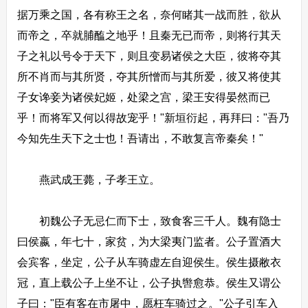
据万乘之国，各有称王之名，奈何睹其一战而胜，欲从
而帝之，卒就脯醢之地乎！且秦无已而帝，则将行其天
子之礼以号令于天下，则且变易诸侯之大臣，彼将夺其
所不肖而与其所贤，夺其所憎而与其所爱，彼又将使其
子女谗妾为诸侯妃姬，处梁之宫，梁王安得晏然而已
乎！而将军又何以得故宠乎！"新垣衍起，再拜曰："吾乃
今知先生天下之士也！吾请出，不敢复言帝秦矣！"
燕武成王薨，子孝王立。
初魏公子无忌仁而下士，致食客三千人。魏有隐士
曰侯嬴，年七十，家贫，为大梁夷门监者。公子置酒大
会宾客，坐定，公子从车骑虚左自迎侯生。侯生摄敝衣
冠，直上载公子上坐不让，公子执辔愈恭。侯生又谓公
子曰："臣有客在市屠中，愿枉车骑过之。"公子引车入