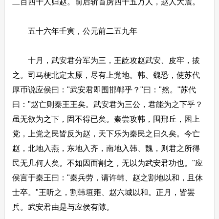
二百四十人归赵。前后斩首虏四十五万人，赵人大震。
五十六年壬寅，公元前二五九年
十月，武安君分军为三，王龁攻赵武安、皮牢，拔
之。司马梗北定太原，尽有上党地。韩、魏恐，使苏代
厚币说应侯曰："武安君即围邯郸乎？"曰："然。"苏代
曰："赵亡则秦王王矣。武安君为三公，君能为之下乎？
虽无欲为之下，固不得已矣。秦尝攻韩，围邢丘，困上
党，上党之民皆反为赵，天下乐为秦民之日久矣。今亡
赵，北地入燕，东地入齐，南地入韩、魏，则君之所得
民无几何人矣。不如因而割之，无以为武安君功也。"应
侯言于秦王曰："秦兵劳，请许韩、赵之割地以和，且休
士卒。"王听之，割韩垣雍、赵六城以和。正月，皆罢
兵。武安君由是与应侯有隙。