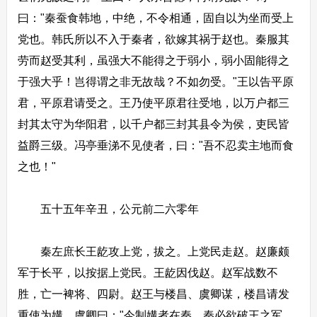
曰："秦蚕食韩地，中绝，不令相通，固自以为坐而受上
党也。韩氏所以不入于秦者，欲嫁其祸于赵也。秦服其
劳而赵受其利，虽强大不能得之于弱小，弱小固能得之
于强大乎！岂得谓之非无故哉？不如勿受。"王以告平原
君，平原君请受之。王乃使平原君往受地，以万户都三
封其太守为华阳君，以千户都三封其县令为侯，吏民皆
益爵三级。冯亭垂涕不见使者，曰："吾不忍卖主地而食
之也！"
五十五年辛丑，公元前二六零年
秦左庶长王龁攻上党，拔之。上党民走赵。赵廉颇
军于长平，以按据上党民。王龁因伐赵。赵军战数不
胜，亡一裨将、四尉。赵王与楼昌、虞卿谋，楼昌请发
重使为媾。虞卿曰："今制媾者在秦，秦必欲破王之军