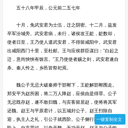
五十八年甲辰，公元前二五七年
十月，免武安君为士伍，迁之阴密。十二月，益发
卒军汾城旁。武安君病，未行，诸侯攻王龁，龁数却，
使者日至，王乃使人遣武安君，不得留咸阳中。武安君
出咸阳西门十里，至杜邮。王与应侯群臣谋曰："白起之
迁，意尚怏怏有馀言。"王乃使使者赐之剑，武安君遂自
杀。秦人怜之，乡邑皆祭祀焉。
魏公子无忌大破秦师于邯郸下，王龁解邯郸围走。
郑安平为赵所困，将二万人降赵，应侯由是得罪。公子
无忌既存赵，遂不敢归魏，与宾客留居赵，使将将其军
还魏。赵王与平原君计，以五城封公子。赵王扫除自
迎，执主人之礼，引公子就西阶。公子侧行辞让，从东
一键复制全文
阶上，自言罪过，以负于魏，无功于赵。赵王与公子饮