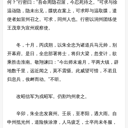
何？"行密曰："吾命周隐召渥，今忍死待之。"可求与徐
温诣隐，隐未出见，牒犹在案上，可求即与温取牒，遣
使者如宣州召之。可求，同州人也。行密以润州团练使
王茂章为宣州观察使。
冬，十月，丙戌朔，以朱全忠为诸道兵马元帅，别
开幕府。是日，全忠部署将士，将归大梁，忽变计，欲
乘胜击淮南。敬翔谏曰："今出师未逾月，平两大镇，辟
地数千里，远近闻之，莫不震慑。此威望可惜，不若且
归息兵，俟衅而动。"不听。
改昭信军为戎昭军。仍割均州隶之。
辛卯，朱全忠发襄州。壬辰，至枣阳，遇大雨。自
申州抵光州，道险狭涂潦，人马疲乏，士卒尚未冬服，