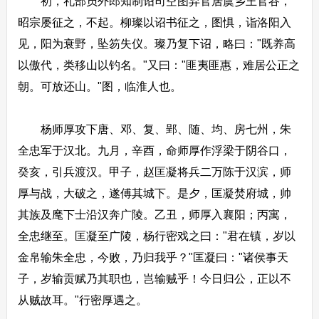
初，礼部员外郎知制诏司空图弃官居虞乡王官谷，
昭宗屡征之，不起。柳璨以诏书征之，图惧，诣洛阳入
见，阳为衰野，坠笏失仪。璨乃复下诏，略曰："既养高
以傲代，类移山以钓名。"又曰："匪夷匪惠，难居公正之
朝。可放还山。"图，临淮人也。
杨师厚攻下唐、邓、复、郢、随、均、房七州，朱
全忠军于汉北。九月，辛酉，命师厚作浮梁于阴谷口，
癸亥，引兵渡汉。甲子，赵匡凝将兵二万陈于汉滨，师
厚与战，大破之，遂傅其城下。是夕，匡凝焚府城，帅
其族及麾下士沿汉奔广陵。乙丑，师厚入襄阳；丙寓，
全忠继至。匡凝至广陵，杨行密戏之曰："君在镇，岁以
金帛输朱全忠，今败，乃归我乎？"匡凝曰："诸侯事天
子，岁输贡赋乃其职也，岂输贼乎！今日归公，正以不
从贼故耳。"行密厚遇之。