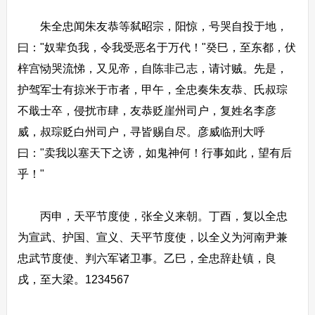
朱全忠闻朱友恭等弑昭宗，阳惊，号哭自投于地，
曰："奴辈负我，令我受恶名于万代！"癸巳，至东都，伏
梓宫恸哭流悌，又见帝，自陈非己志，请讨贼。先是，
护驾军士有掠米于市者，甲午，全忠奏朱友恭、氏叔琮
不戢士卒，侵扰市肆，友恭贬崖州司户，复姓名李彦
威，叔琮贬白州司户，寻皆赐自尽。彦威临刑大呼
曰："卖我以塞天下之谤，如鬼神何！行事如此，望有后
乎！"
丙申，天平节度使，张全义来朝。丁酉，复以全忠
为宣武、护国、宣义、天平节度使，以全义为河南尹兼
忠武节度使、判六军诸卫事。乙巳，全忠辞赴镇，良
戌，至大梁。1234567