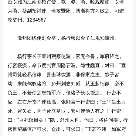
密以雅为江南都招讨使，歙、婺、衢、睦观察使，以璋
为衢、婺副招讨使。璋攻暨阳，两浙将方习败之。习进
攻婺州。1234567
濠州团练使刘金卒，杨行密以金子仁规知濠州。
杨行密长子宣州观察使渥，素无令誉，军府轻之。
行密寝疾，命节度判官周隐召渥。隐性蠢直，对曰："宣
州司徒轻易信谗，喜击球饮酒，非保家之主。馀子皆
幼，未能驾驭诸将。庐州刺史刘威，从王起细微，必不
负王，不若使之权领军府，俟诸子长以授之。"行密不
应。左右牙指挥使徐温、张颢言于行密曰："王平生出万
死，冒矢石，为子孙立基业，安可使他人有之！"行密
曰："吾死瞑目矣！"隐，舒州人也。他日，将佐问疾，行
密目留幕僚严可求。众出，可求曰："王若不讳，如军府