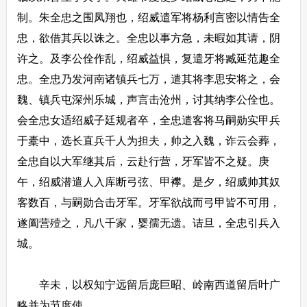
制。朱全忠之围凤翔也，绍威遣军将杨利言密以情告全
忠，欲借其兵以诛之。全忠以事方急，未暇如其请，阴
许之。及李公佺作乱，绍威益惧，复遣牙将臧延范趣全
忠。全忠乃发河南诸镇兵七万，遣其将李思安将之，会
魏、镇兵屯深州乐城，声言击沧州，讨其纳李公佺也。
会全忠女适绍威子廷规者卒，全忠遣客将马嗣勋实甲兵
于橐中，选长直兵千人为担夫，帅之入魏，诈云会葬，
全忠自以大军继其后，云赴行营，牙军皆不之疑。庚
午，绍威潜遣人入库断弓弦、甲襻。是夕，绍威帅其奴
客数百，与嗣勋合击牙军。牙军欲战而弓甲皆不可用，
遂阖营殪之，凡八千家，婴孺无遗。诘旦，全忠引兵入
城。
辛未，以权知宁远留后庞巨昭、岭南西道留后叶广
略并为节度使。