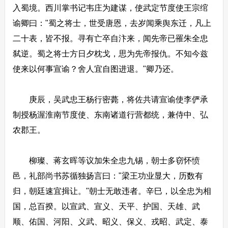
入蜀境。西川掌书记韦庄为建谋，使武定节度使王宗绾
谕卿曰："蜀之将士，世受唐恩，去岁闻乘舆东迁，凡上
二十表，皆不报。寻有亡卒自汴来，闻先帝已罹朱全忠
弑逆。蜀之将士方日夕枕戈，思为先帝报仇。不知今兹
使来以何事宣谕？舍人宜自图进退。"卿乃还。
庚辰，吴武忠王杨行密薨，将佐共请宣谕使李俨承
制授杨渥淮南节度使、东南诸道行营都统，兼侍中、弘
农郡王。
柳璨、蒋玄晖等议加朱全忠九锡，朝士多窃怀愤
邑，礼部尚书苏循独扬言曰："梁王功业显大，历数有
归，朝廷速宜揖让。"朝士无敢违者。辛巳，以全忠为相
国，总百揆。以宣武、宣义、天平、护国、天雄、武
顺、佑国、河阳、义武、昭义、保义、戎昭、武定、泰