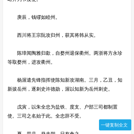
庚辰，钱镠如睦州。
西川将王宗阮攻归州，获其将韩从实。
陈璋闻陶雅归歙，自婺州退保衢州。两浙将方永珍
等取婺州，进攻衢州。
杨渥遣先锋指挥使陈知新攻湖南。三月，乙丑，知
新拔岳州，逐刺史许德勋，渥以知新为岳州刺史。
戊寅，以朱全忠为盐铁、度支、户部三司都制置
使。三司之名始于此。全忠辞不受。
一键复制全文
夏，四月，癸未朔，日有食之。