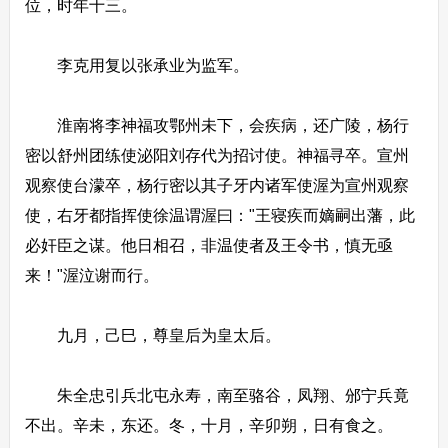
位，时年十三。
李克用复以张承业为监军。
淮南将李神福攻鄂州未下，会疾病，还广陵，杨行
密以舒州团练使泌阳刘存代为招讨使。神福寻卒。宣州
观察使台濛卒，杨行密以其子牙内诸军使渥为宣州观察
使，右牙都指挥使徐温谓渥曰："王寝疾而嫡嗣出藩，此
必奸臣之谋。他日相召，非温使者及王令书，慎无亟
来！"渥泣谢而行。
九月，己巳，尊皇后为皇太后。
朱全忠引兵北屯永寿，南至骆谷，凤翔、邠宁兵竟
不出。辛未，东还。冬，十月，辛卯朔，日有食之。