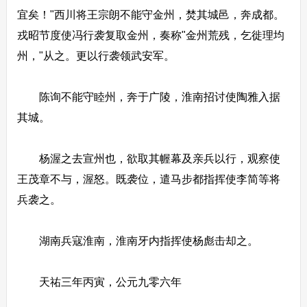
宜矣！"西川将王宗朗不能守金州，焚其城邑，奔成都。
戎昭节度使冯行袭复取金州，奏称"金州荒残，乞徙理均
州，"从之。更以行袭领武安军。
陈询不能守睦州，奔于广陵，淮南招讨使陶雅入据
其城。
杨渥之去宣州也，欲取其幄幕及亲兵以行，观察使
王茂章不与，渥怒。既袭位，遣马步都指挥使李简等将
兵袭之。
湖南兵寇淮南，淮南牙内指挥使杨彪击却之。
天祐三年丙寅，公元九零六年