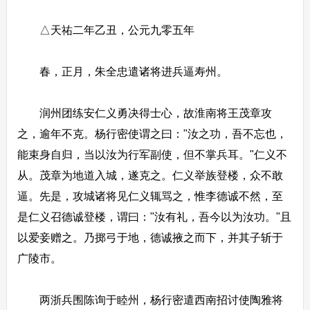
△天祐二年乙丑，公元九零五年
春，正月，朱全忠遣诸将进兵逼寿州。
润州团练安仁义勇决得士心，故淮南将王茂章攻
之，逾年不克。杨行密使谓之曰："汝之功，吾不忘也，
能束身自归，当以汝为行军副使，但不掌兵耳。"仁义不
从。茂章为地道入城，遂克之。仁义举族登楼，众不敢
逼。先是，攻城诸将见仁义辄骂之，惟李德诚不然，至
是仁义召德诚登楼，谓曰："汝有礼，吾今以为汝功。"且
以爱妾赠之。乃掷弓于地，德诚掖之而下，并其子斩于
广陵市。
两浙兵围陈询于睦州，杨行密遣西南招讨使陶雅将