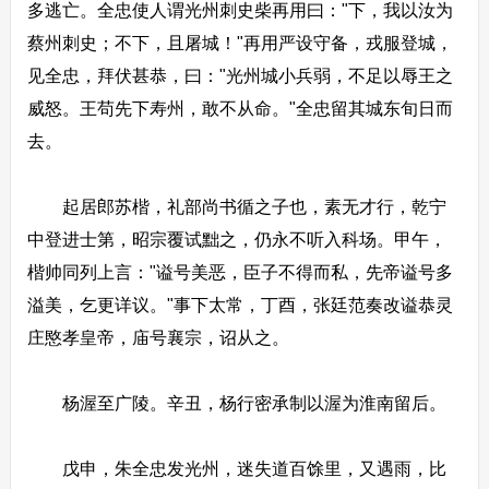
多逃亡。全忠使人谓光州刺史柴再用曰："下，我以汝为
蔡州刺史；不下，且屠城！"再用严设守备，戎服登城，
见全忠，拜伏甚恭，曰："光州城小兵弱，不足以辱王之
威怒。王苟先下寿州，敢不从命。"全忠留其城东旬日而
去。
起居郎苏楷，礼部尚书循之子也，素无才行，乾宁
中登进士第，昭宗覆试黜之，仍永不听入科场。甲午，
楷帅同列上言："谥号美恶，臣子不得而私，先帝谥号多
溢美，乞更详议。"事下太常，丁酉，张廷范奏改谥恭灵
庄愍孝皇帝，庙号襄宗，诏从之。
杨渥至广陵。辛丑，杨行密承制以渥为淮南留后。
戊申，朱全忠发光州，迷失道百馀里，又遇雨，比