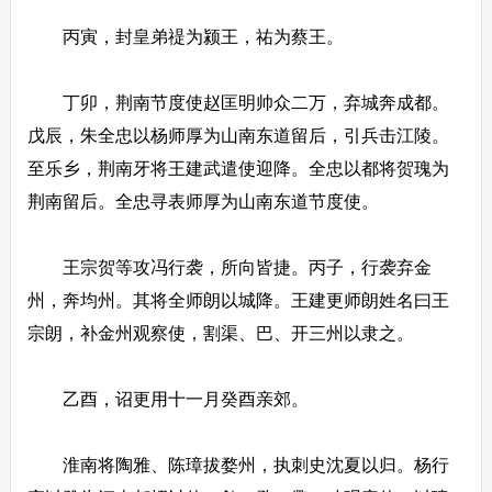
丙寅，封皇弟禔为颍王，祐为蔡王。
丁卯，荆南节度使赵匡明帅众二万，弃城奔成都。
戊辰，朱全忠以杨师厚为山南东道留后，引兵击江陵。
至乐乡，荆南牙将王建武遣使迎降。全忠以都将贺瑰为
荆南留后。全忠寻表师厚为山南东道节度使。
王宗贺等攻冯行袭，所向皆捷。丙子，行袭弃金
州，奔均州。其将全师朗以城降。王建更师朗姓名曰王
宗朗，补金州观察使，割渠、巴、开三州以隶之。
乙酉，诏更用十一月癸酉亲郊。
淮南将陶雅、陈璋拔婺州，执刺史沈夏以归。杨行