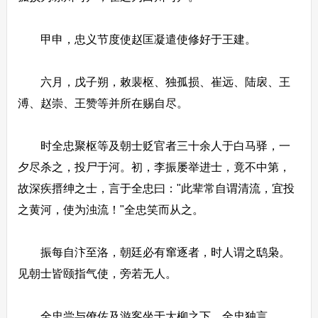
甲申，忠义节度使赵匡凝遣使修好于王建。
六月，戊子朔，敕裴枢、独孤损、崔远、陆扆、王
溥、赵崇、王赞等并所在赐自尽。
时全忠聚枢等及朝士贬官者三十余人于白马驿，一
夕尽杀之，投尸于河。初，李振屡举进士，竟不中第，
故深疾搢绅之士，言于全忠曰："此辈常自谓清流，宜投
之黄河，使为浊流！"全忠笑而从之。
振每自汴至洛，朝廷必有窜逐者，时人谓之鸱枭。
见朝士皆颐指气使，旁若无人。
全忠尝与僚佐及游客坐于大柳之下，全忠独言