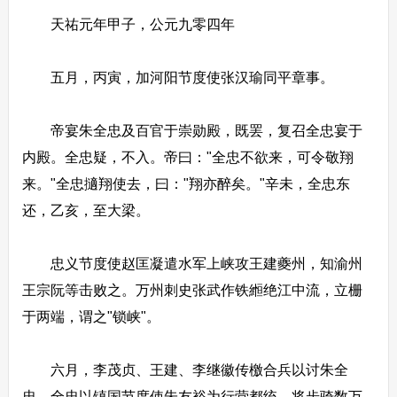
天祐元年甲子，公元九零四年
五月，丙寅，加河阳节度使张汉瑜同平章事。
帝宴朱全忠及百官于崇勋殿，既罢，复召全忠宴于
内殿。全忠疑，不入。帝曰："全忠不欲来，可令敬翔
来。"全忠擿翔使去，曰："翔亦醉矣。"辛未，全忠东
还，乙亥，至大梁。
忠义节度使赵匡凝遣水军上峡攻王建夔州，知渝州
王宗阮等击败之。万州刺史张武作铁縆绝江中流，立栅
于两端，谓之"锁峡"。
六月，李茂贞、王建、李继徽传檄合兵以讨朱全
忠。全忠以镇国节度使朱友裕为行营都统，将步骑数万