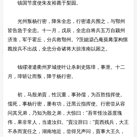
镇国节度使朱友裕薨于梨园。
光州叛杨行密，降朱全忠，行密遣兵围之，与鄂州
皆告急于全忠。十一月，戊辰，全忠自将兵五万自颍州
济淮，军于霍丘，分兵救鄂州。?茨媳澼凸庵葜冓霮构懔
戡按兵不出战，全忠分命诸将大掠淮南以困之。
钱镠潜遣衢州罗城使叶让杀刺史陈璋，事泄。十二
月，璋斩让而叛，降于杨行密。
初，马殷弟賨，性沉重，事孙儒，为百胜指挥使。
儒死，事杨行密，屡有功，迁黑云指挥使。行密尝从容
问其兄弟，乃知为殷之弟，大惊曰："吾常怪汝器度瑰
伟，果非常人，当遣汝归。"賨泣辞曰："賨西残兵，大王
不杀而宠任之，湖南地近，尝得兄声问，賨事大王久，