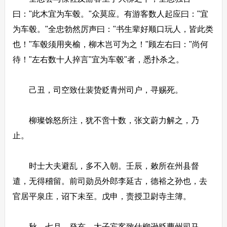
曰："此木宜为车毂。"众莫应。有游客数人起应曰："宜
为车毂。"全忠勃然厉声曰："书生辈好顺口玩人，皆此类
也！"车毂须用夹榆，柳木岂可为之！"顾左右曰："尚何
待！"左右数十人捽言"宜为车毂"者，悉扑杀之。
己丑，司空致仕裴贽贬青州司户，寻赐死。
柳璨馀怒所注，犹不啻十数，张文蔚力解之，乃
止。
时士大夫避乱，多不入朝。壬辰，敕所在州县督
遣，无得稽留。前司勋员外郎李延古，德裕之孙也，去
官居平泉庄，诏下未至。戊申，责授卫尉寺主簿。
秋，七月，癸亥，太子宾客致仕柳逊贬曹州司马。