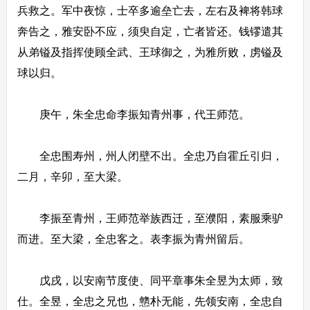
兵救之。军中夜惊，士卒多逾垒亡去，左右及裨将韩球
奔告之，雅安卧不应，须臾自定，亡者皆还。钱镠遣其
从弟镒及指挥使顾全武、王球御之，为雅所败，虏镒及
球以归。
庚午，朱全忠命李振知青州事，代王师范。
全忠围寿州，州人闭壁不出。全忠乃自霍丘引归，
二月，辛卯，至大梁。
李振至青州，王师范举族西迁，至濮阳，素服乘驴
而进。至大梁，全忠客之。表李振为青州留后。
戊戌，以安南节度使、同平章事朱全昱为太师，致
仕。全昱，全忠之兄也，戆朴无能，先领安南，全忠自