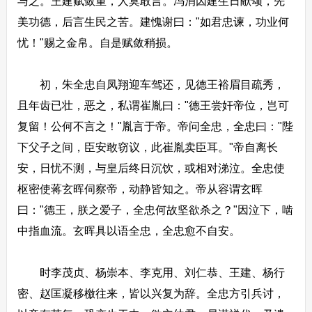
与之。王建赋敛重，人莫敢言。冯涓因建生日献颂，先
美功德，后言生民之苦。建愧谢曰："如君忠谏，功业何
忧！"赐之金帛。自是赋敛稍损。
初，朱全忠自凤翔迎车驾还，见德王裕眉目疏秀，
且年齿已壮，恶之，私谓崔胤曰："德王尝奸帝位，岂可
复留！公何不言之！"胤言于帝。帝问全忠，全忠曰："陛
下父子之间，臣安敢窃议，此崔胤卖臣耳。"帝自离长
安，日忧不测，与皇后终日沉饮，或相对涕泣。全忠使
枢密使蒋玄晖伺察帝，动静皆知之。帝从容谓玄晖
曰："德王，朕之爱子，全忠何故坚欲杀之？"因泣下，啮
中指血流。玄晖具以语全忠，全忠愈不自安。
时李茂贞、杨崇本、李克用、刘仁恭、王建、杨行
密、赵匡凝移檄往来，皆以兴复为辞。全忠方引兵讨，