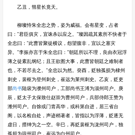
乙丑，彗星长竟天。
柳璨恃朱全忠之势，姿为威福。会有星变，占者
曰："君臣俱灾，宜诛杀以应之。"璨因疏其素所不快者于
全忠曰："此曹皆聚徒横议，怨望腹非，宜以之塞灾
异。"李振亦言于朱全忠曰："朝廷所以不理，良由衣冠浮
薄之徒紊乱纲纪；且王欲图大事，此曹皆朝廷之难制者
也，不若尽去之。"全忠以为然。癸酉，贬独孤损为棣州
刺史，裴枢为登州刺史，崔远为莱州刺史。乙亥，贬吏
部
尚书
陆扆为濮州司户，工部尚书王溥为淄州司户。庚
辰，贬太子太保致仕赵崇为曹州司户，兵部侍郎王赞为
潍州司户。自馀或门胄高华，或科第自进，居三省台
阁，以名检自处，声迹稍著者，皆指以为浮薄，贬逐无
虚日，搢绅为之一空。辛巳，再贬裴枢为泷州司户，独
孤损为琼州司户，崔远为白州司户。