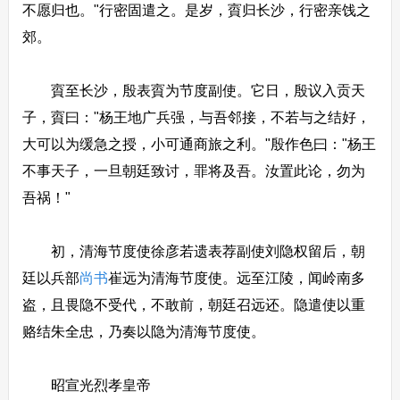
不愿归也。"行密固遣之。是岁，賨归长沙，行密亲饯之
郊。
賨至长沙，殷表賨为节度副使。它日，殷议入贡天
子，賨曰："杨王地广兵强，与吾邻接，不若与之结好，
大可以为缓急之授，小可通商旅之利。"殷作色曰："杨王
不事天子，一旦朝廷致讨，罪将及吾。汝置此论，勿为
吾祸！"
初，清海节度使徐彦若遗表荐副使刘隐权留后，朝
廷以兵部
尚书
崔远为清海节度使。远至江陵，闻岭南多
盗，且畏隐不受代，不敢前，朝廷召远还。隐遣使以重
赂结朱全忠，乃奏以隐为清海节度使。
昭宣光烈孝皇帝