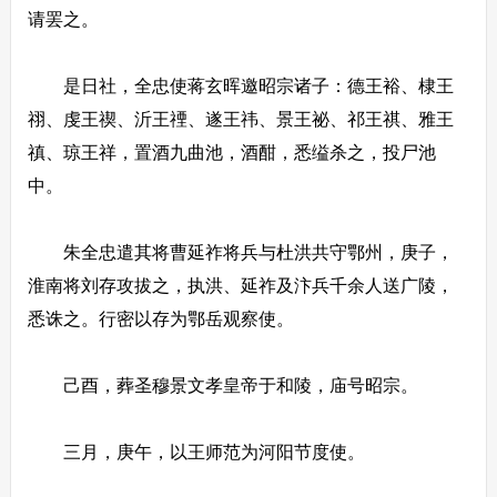
请罢之。
是日社，全忠使蒋玄晖邀昭宗诸子：德王裕、棣王
祤、虔王禊、沂王禋、遂王祎、景王祕、祁王祺、雅王
禛、琼王祥，置酒九曲池，酒酣，悉缢杀之，投尸池
中。
朱全忠遣其将曹延祚将兵与杜洪共守鄂州，庚子，
淮南将刘存攻拔之，执洪、延祚及汴兵千余人送广陵，
悉诛之。行密以存为鄂岳观察使。
己酉，葬圣穆景文孝皇帝于和陵，庙号昭宗。
三月，庚午，以王师范为河阳节度使。