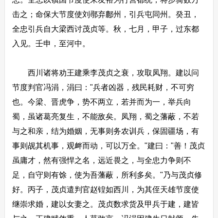
击之；命保大节度使刘鄩弃鄜州，引兵屯同州。癸丑，
全忠引兵自大梁西讨茂贞等。秋，七月，甲子，过东都
入见。壬申，至河中。
西川诸将劝王建乘李茂贞之衰，攻取凤翔。建以问
节度判官冯涓，涓曰："兵者凶器，残民耗财，不可穷
也。今梁、晋虎争，势不两立，若并而为一，举兵向
蜀，虽诸葛亮复生，不能敌矣。凤翔，蜀之藩蔽，不若
与之和亲，结为婚姻，无事则务农训兵，保固疆场，有
事则觇其机事，观衅而动，可以万全。"建曰："善！茂贞
虽庸才，然有强悍之名，远近畏之，与全忠力争则不
足，自守则有馀，使为吾藩蔽，所利多矣。"乃与茂贞修
好。丙子，茂贞遣判官赵锽如西川，为其侄天雄节度使
继崇求婚，建以女妻之。茂贞数求货及甲兵于建，建皆