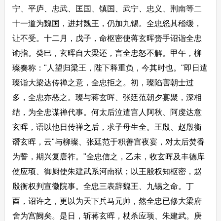
宁、平庐、忠武、匡国、镇国、武宁、忠义、荆南等二
十一道为魏国，进封魏王，仍加九锡。全忠怒其稽缓，
让不受。十二月，戊子，命枢密使蒋玄晖赍手诏诣全忠
谕指。癸巳，玄晖自大梁还，言全忠怒不解。甲午，柳
璨奏称："人望归梁王，陛下释重负，今其时也。"即日遣
璨诣大梁达传禅之意，全忠拒之。初，璨陷害朝士过
多，全忠亦恶之。璨与蒋玄晖、张廷范朝夕宴聚，深相
结，为全忠谋禅代事。何太后泣遣宫人阿秋、阿虔达意
玄晖，语以他日传禅之后，求子母生全。王殷、赵殷衡
谮玄晖，云"与柳璨、张廷范于积善宫夜宴，对太后焚香
为誓，期兴复唐祚。"全忠信之，乙未，收玄晖及丰德库
使应顼、御厨使朱建武系河南狱；以王殷权知枢密，赵
殷衡权判宣徽院事。全忠三表辞魏王、九锡之命。丁
酉，诏许之，更以为天下兵马元帅，然全忠已修大梁府
舍为宫阙矣。是日，斩蒋玄晖，杖杀应顼、朱建武。庚