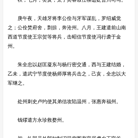
庚午夜，天雄牙将李公佺与牙军谋乱，罗绍威觉
之；公佺焚府舍，剽掠，奔沧州。八月，王建遣前山南
西道节度使王宗贺等将兵，击昭信节度使冯行袭于金
州。
朱全忠以赵匡凝东与杨行密交通，西与王建结婚，
乙未，遣武宁节度使杨师厚将兵击之，己亥，全忠以大
军继之。
处州刺史卢约使其弟佶攻陷温州，张惠奔福州。
钱镠遣方永珍救婺州。