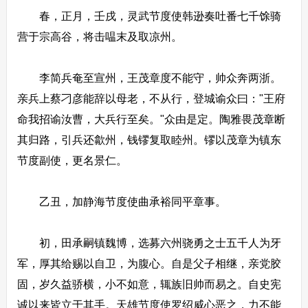
春，正月，壬戌，灵武节度使韩逊奏吐番七千馀骑
营于宗高谷，将击嗢末及取凉州。
李简兵奄至宣州，王茂章度不能守，帅众奔两浙。
亲兵上蔡刁彦能辞以母老，不从行，登城谕众曰："王府
命我招谕汝曹，大兵行至矣。"众由是定。陶雅畏茂章断
其归路，引兵还歙州，钱镠复取睦州。镠以茂章为镇东
节度副使，更名景仁。
乙丑，加静海节度使曲承裕同平章事。
初，田承嗣镇魏博，选募六州骁勇之士五千人为牙
军，厚其给赐以自卫，为腹心。自是父子相继，亲党胶
固，岁久益骄横，小不如意，辄族旧帅而易之。自史宪
诚以来皆立于其手。天雄节度使罗绍威心恶之，力不能