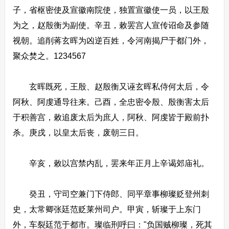
子，省枢密使及宣徽南院使，独置宣徽使一员，以王殷
为之，赵殷衡为副使。辛丑，敕罢宫人宣传诏命及参随
视朝。追削蒋玄晖为凶逆百姓，令河南揭尸于都门外，
聚众焚之。1234567
玄晖既死，王殷、赵殷衡又诬玄晖私侍何太后，令
阿秋、阿虔通导往来。己酉，全忠密令殷、殷衡害太后
于积善宫，敕追废太后为庶人，阿秋、阿虔皆于殿前扑
杀。庚戌，以皇太后丧，废朝三日。
辛亥，敕以宫禁内乱，罢来年正月上辛谒郊庙礼。
癸丑，守司空兼门下侍郎、同平章事柳璨贬登州刺
史，太常卿张廷范贬莱州司户。甲寅，斩璨于上东门
外，车裂廷范于都市。璨临刑呼曰："负国贼柳璨，死其