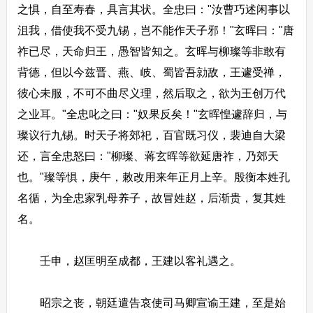
之惧，自至寿春，具言其状。全忠曰："汝曹巧述闲事以
沮我，借使我不受九锡，岂不能作天子邪！"玄晖曰："唐
祚已尽，天命归王，愚智皆知之。玄晖与柳璨等非敢有
背德，但以今兹晋、燕、岐、蜀皆吾勍敌，王遽受禅，
彼心未服，不可不曲尽义理，然后取之，欲为王创万代
之业耳。"全忠叱之曰："奴果反矣！"玄晖惶遽辞归，与
璨议行九锡。时天子将郊祀，百官既习仪，裴迪自大梁
还，言全忠怒曰："柳璨、蒋玄晖等欲延唐祚，乃郊天
也。"璨等惧，庚午，敕改用来年正月上辛。殷衡本姓孔
名循，为全忠家乳母养子，故冒姓赵，后渐贵，复其姓
名。
壬申，赵匡明至成都，王建以客礼遇之。
昭宗之丧，朝廷遣告哀使司马卿宣谕王建，至是始