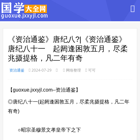
《资治通鉴》唐纪八?|《资治通鉴》
唐纪八十一 起阏逢困敦五月，尽柔
兆摄提格，凡二年有奇
资治通鉴
2024-07-29
网络整理
可可
【guoxue.jxxyjl.com--资治通鉴】
◎唐纪八十一(起阏逢困敦五月，尽柔兆摄提格，凡二年
有奇)
○昭宗圣穆景文孝皇帝下之下