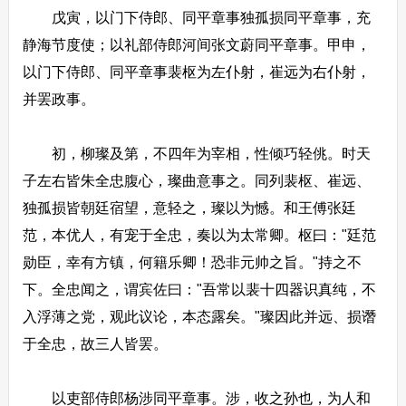
戊寅，以门下侍郎、同平章事独孤损同平章事，充
静海节度使；以礼部侍郎河间张文蔚同平章事。甲申，
以门下侍郎、同平章事裴枢为左仆射，崔远为右仆射，
并罢政事。
初，柳璨及第，不四年为宰相，性倾巧轻佻。时天
子左右皆朱全忠腹心，璨曲意事之。同列裴枢、崔远、
独孤损皆朝廷宿望，意轻之，璨以为憾。和王傅张廷
范，本优人，有宠于全忠，奏以为太常卿。枢曰："廷范
勋臣，幸有方镇，何籍乐卿！恐非元帅之旨。"持之不
下。全忠闻之，谓宾佐曰："吾常以裴十四器识真纯，不
入浮薄之党，观此议论，本态露矣。"璨因此并远、损谮
于全忠，故三人皆罢。
以吏部侍郎杨涉同平章事。涉，收之孙也，为人和