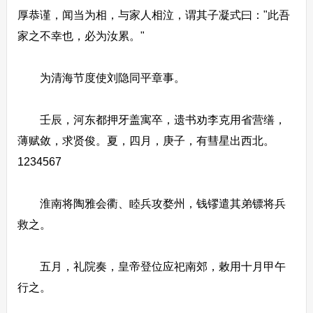
厚恭谨，闻当为相，与家人相泣，谓其子凝式曰："此吾
家之不幸也，必为汝累。"
为清海节度使刘隐同平章事。
壬辰，河东都押牙盖寓卒，遗书劝李克用省营缮，
薄赋敛，求贤俊。夏，四月，庚子，有彗星出西北。
1234567
淮南将陶雅会衢、睦兵攻婺州，钱镠遣其弟镖将兵
救之。
五月，礼院奏，皇帝登位应祀南郊，敕用十月甲午
行之。