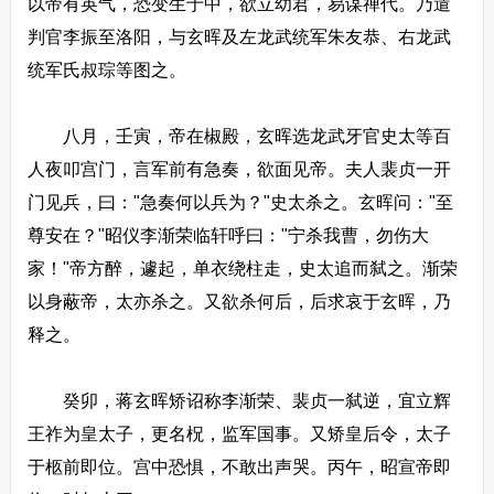
以帝有英气，恐变生于中，欲立幼君，易谋禅代。乃遣
判官李振至洛阳，与玄晖及左龙武统军朱友恭、右龙武
统军氏叔琮等图之。
八月，壬寅，帝在椒殿，玄晖选龙武牙官史太等百
人夜叩宫门，言军前有急奏，欲面见帝。夫人裴贞一开
门见兵，曰："急奏何以兵为？"史太杀之。玄晖问："至
尊安在？"昭仪李渐荣临轩呼曰："宁杀我曹，勿伤大
家！"帝方醉，遽起，单衣绕柱走，史太追而弑之。渐荣
以身蔽帝，太亦杀之。又欲杀何后，后求哀于玄晖，乃
释之。
癸卯，蒋玄晖矫诏称李渐荣、裴贞一弑逆，宜立辉
王祚为皇太子，更名柷，监军国事。又矫皇后令，太子
于柩前即位。宫中恐惧，不敢出声哭。丙午，昭宣帝即