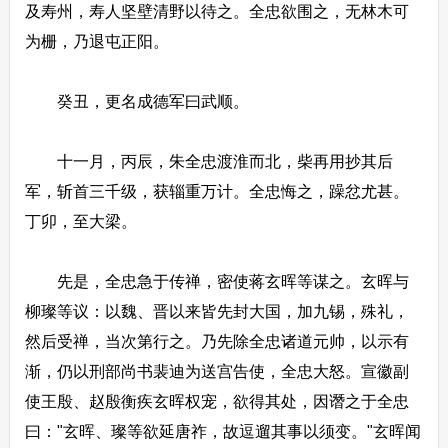
及寿州，寿人坚壁清野以待之。全忠欲围之，无林木可
为栅，乃退屯正阳。
癸丑，更名成德军曰武顺。
十一月，丙辰，朱全忠渡淮而北，柴再用抄其后
军，斩首三千级，获辎重万计。全忠悔之，躁忿尤甚。
丁卯，至大梁。
先是，全忠急于传禅，密使蒋玄晖等谋之。玄晖与
柳璨等议：以魏、晋以来皆先封大国，加九锡，殊礼，
然后受禅，当次第行之。乃先除全忠诸道元帅，以示有
渐，仍以刑部尚书裴迪为送宫告使，全忠大怒。宣徽副
使王殷、赵殷衡疾玄晖权宠，欲得其处，因谮之于全忠
曰："玄晖、璨等欲延唐祚，故逗遛其事以须变。"玄晖闻