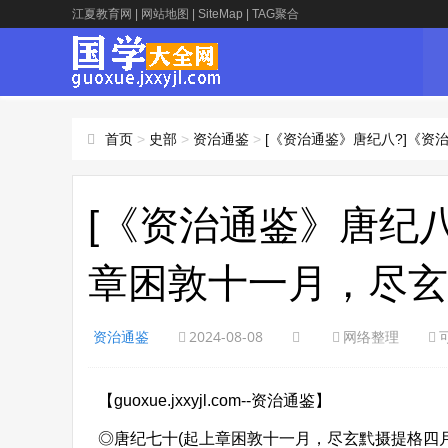
江夏教育网
|
网站地图
|
SiteMap
|
TAG聚合
首页
>
史部
>
资治通鉴
>
[《资治通鉴》唐纪八?]《
[《资治通鉴》唐纪
章困敦十一月，尽玄
资治通鉴
2024-08-08
网络整理
【guoxue.jxxyjl.com--资治通鉴】
◎唐纪七十(起上章困敦十一月，尽玄黓摄提格四