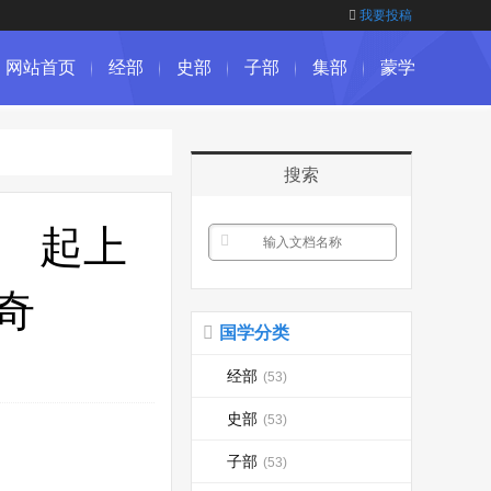
我要投稿
网站首页
经部
史部
子部
集部
蒙学
搜索
十 起上
奇
国学分类
经部
(53)
史部
(53)
子部
(53)