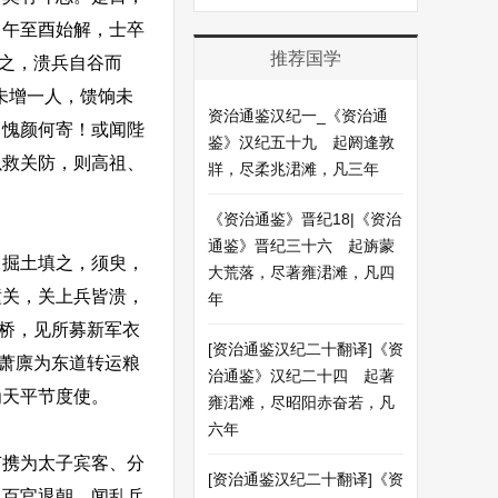
自午至酉始解，士卒
推荐国学
守之，溃兵自谷而
未增一人，馈饷未
资治通鉴汉纪一_《资治通
，愧颜何寄！或闻陛
鉴》汉纪五十九 起阏逢敦
以救关防，则高祖、
牂，尽柔兆涒滩，凡三年
《资治通鉴》晋纪18|《资治
通鉴》晋纪三十六 起旃蒙
掘土填之，须臾，
大荒落，尽著雍涒滩，凡四
潼关，关上兵皆溃，
年
渭桥，见所募新军衣
[资治通鉴汉纪二十翻译]《资
尹萧廪为东道转运粮
治通鉴》汉纪二十四 起著
为天平节度使。
雍涒滩，尽昭阳赤奋若，凡
六年
卢携为太子宾客、分
[资治通鉴汉纪二十翻译]《资
。百官退朝，闻乱兵