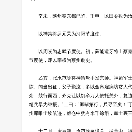
辛未，陕州奏东都已陷。壬申，以田令孜为汝、
以神策将罗元杲为河阳节度使。
以周岌为忠武节度使。初，薛能遣牙将上蔡秦宗
节度使，即以宗权为蔡州刺史。
乙亥，张承范等将神策弩手发京师。神策军士皆
陈。闻当出征，父子聚泣，多以金帛雇病坊贫人代
众，鼓行而西，齐克让以饥卒万人依托关外，复
精兵早为继援。"上曰："卿辈第行，兵寻至矣！
州库唯尘埃鼠迹，赖仓中犹有米千馀斛，军士裹
十二月，庚辰朔，承范等至潼关，搜菁中，得村