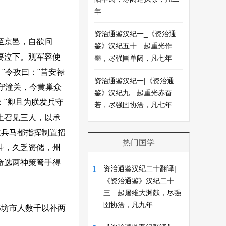
年
资治通鉴汉纪一_《资治通
至京邑，自欲问
鉴》汉纪五十 起重光作
要泣下。观军容使
噩，尽强圉单阏，凡七年
"令孜曰："昔安禄
资治通鉴汉纪一|《资治通
守潼关，今黄巢众
鉴》汉纪九 起重光赤奋
："卿且为朕发兵守
若，尽强圉协洽，凡七年
上召见三人，以承
道兵马都指挥制置招
热门国学
斗，久乏资储，州
命选两神策弩手得
1
资治通鉴汉纪二十翻译|
《资治通鉴》汉纪二十
三 起屠维大渊献，尽强
圉协洽，凡九年
坊市人数千以补两