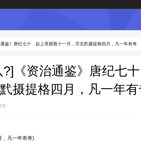
资治通鉴》唐纪七十 起上章困敦十一月，尽玄黓摄提格四月，凡一年有奇
八?]《资治通鉴》唐纪七
黓摄提格四月，凡一年有
可可
月，凡一年有奇)