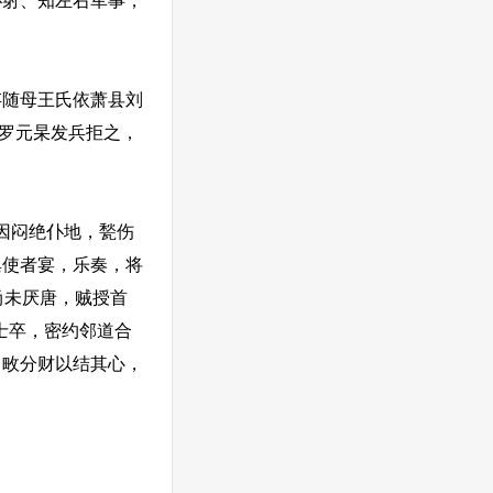
仆射、知左右军事，
随母王氏依萧县刘
，罗元杲发兵拒之，
因闷绝仆地，甃伤
巢使者宴，乐奏，将
尚未厌唐，贼授首
士卒，密约邻道合
，畋分财以结其心，