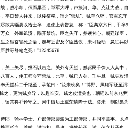
与战，贼小却，俄而巢至，举军大呼，声振河、华。克让力战，
，平日禁人往来，以榷征税，谓之"禁坑"。贼至仓猝，官军忘
尽散其辎囊以给士卒，遣使上表告急，称："臣离京六日，甲卒
十万众，外军饥溃，蹋开禁坑。臣之失守，鼎镬甘心。朝廷谋臣
犹生之躯奋冒死之语，愿与近密及宰臣熟议，未可轻动，急征兵
哥舒翰之死！"12345678
关上矢尽，投石以击之。关外有天堑，贼驱民千馀人入其中，
兵八百人，使王师会守禁坑，比至，贼已入矣。壬午旦，贼夹攻
奉天援兵二千继至，承范曰："汝来晚矣！"博野、凤翔军还至
遂掠之，更为贼乡导，以趣长安。贼之攻潼关也，朝廷以前京兆
州，留其将乔钤守之。河中留后王重荣请降于贼。癸未，制以巢
部侍郎，翰林学士、户部侍郎裴澈为工部侍郎，并同平章事。以
于携而贬之，荐徽、澈为相。是夕，携饮药死，澈，休之从子也