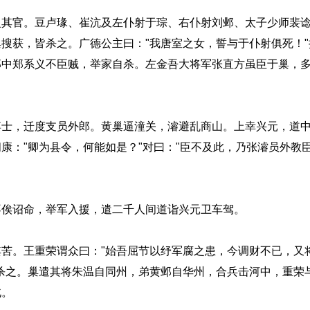
官。豆卢瑑、崔沆及左仆射于琮、右仆射刘邺、太子少师裴谂
搜获，皆杀之。广德公主曰："我唐室之女，誓与于仆射俱死！
郎中郑系义不臣贼，举家自杀。左金吾大将军张直方虽臣于巢，
，迁度支员外郎。黄巢逼潼关，濬避乱商山。上幸兴元，道中
康："卿为县令，何能如是？"对曰："臣不及此，乃张濬员外教臣
俟诏命，举军入援，遣二千人间道诣兴元卫车驾。
。王重荣谓众曰："始吾屈节以纾军腐之患，今调财不已，又
杀之。巢遣其将朱温自同州，弟黄邺自华州，合兵击河中，重荣
北。