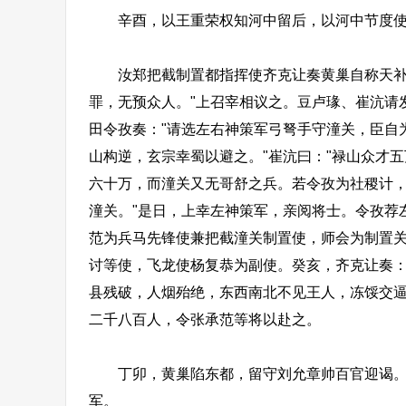
辛酉，以王重荣权知河中留后，以河中节度使
汝郑把截制置都指挥使齐克让奏黄巢自称天补大
罪，无预众人。"上召宰相议之。豆卢瑑、崔沆请
田令孜奏："请选左右神策军弓弩手守潼关，臣自为
山构逆，玄宗幸蜀以避之。"崔沆曰："禄山众才
六十万，而潼关又无哥舒之兵。若令孜为社稷计，
潼关。"是日，上幸左神策军，亲阅将士。令孜荐
范为兵马先锋使兼把截潼关制置使，师会为制置
讨等使，飞龙使杨复恭为副使。癸亥，齐克让奏：
县残破，人烟殆绝，东西南北不见王人，冻馁交逼
二千八百人，令张承范等将以赴之。
丁卯，黄巢陷东都，留守刘允章帅百官迎谒。巢
军。