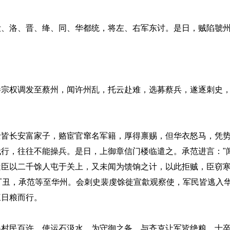
洛、晋、绛、同、华都统，将左、右军东讨。是日，贼陷虢
权调发至蔡州，闻许州乱，托云赴难，选募蔡兵，遂逐刺史，
长安富家子，赂宦官窜名军籍，厚得禀赐，但华衣怒马，凭势
行，往往不能操兵。是日，上御章信门楼临遣之。承范进言："
遣臣以二千馀人屯于关上，又未闻为馈饷之计，以此拒贼，臣窃
"丁丑，承范等至华州。会刺史裴虔馀徙宣歙观察使，军民皆逃入
三日粮而行。
民百许，使运石汲水，为守御之备。与齐克让军皆绝粮，士卒