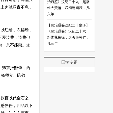
治通鉴》汉纪二十九 起屠
。上奔驰昼夜不息，
维大荒落，尽阏逢阉茂，凡
六年
【资治通鉴汉纪二十翻译】
以红缯，衣锦绣，
《资治通鉴》汉纪二十六
不爱汝曹，汝曹但
起柔兆执徐，尽著雍敦牂，
凡三年
街，巢不能禁。尤
国学专题
。卿东扞贼锋，西
、杨师立、陈敬
数百以代金石之
上悉停任，四品以下