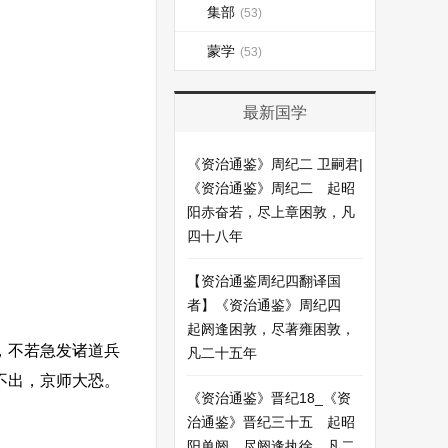
集部
(53)
蒙学
(53)
最新国学
《资治通鉴》周纪二 卫嗣君|
《资治通鉴》周纪二 起昭
阳赤奋若，尽上章困敦，凡
四十八年
【资治通鉴周纪四翻译国
。
者】《资治通鉴》周纪四
起阏逢困敦，尽著雍困敦，
，不若急发诸道兵
凡二十五年
不出，京师大恐。
《资治通鉴》晋纪18_《资
治通鉴》晋纪三十五 起昭
阳单阏，尽阏逢执徐，凡二