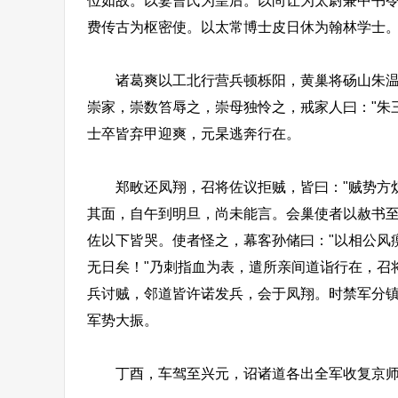
位如故。以妻曹氏为皇后。以尚让为太尉兼中书
费传古为枢密使。以太常博士皮日休为翰林学士
诸葛爽以工北行营兵顿栎阳，黄巢将砀山朱温屯
崇家，崇数笞辱之，崇母独怜之，戒家人曰："朱
士卒皆弃甲迎爽，元杲逃奔行在。
郑畋还凤翔，召将佐议拒贼，皆曰："贼势方炽，
其面，自午到明旦，尚未能言。会巢使者以赦书
佐以下皆哭。使者怪之，幕客孙储曰："以相公风
无日矣！"乃刺指血为表，遣所亲间道诣行在，召
兵讨贼，邻道皆许诺发兵，会于凤翔。时禁军分
军势大振。
丁酉，车驾至兴元，诏诸道各出全军收复京