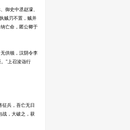
、御史中丞赵濛、
"执贼刃不置，贼并
多纳亡命，匿公卿于
无供顿，汉阴令李
。"上召浚诣行
将征兵，吾亡无日
与战，大破之，获