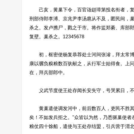
己亥，黄巢下令，百官诣赵璋第投名衔者，复其
刑部侍郎李溥、京兆尹李汤扈从不及，匿民间，巢
杀之。发卢携尸，戮之于市。将作监郑綦、库部
复壁。巢杀之。12345678
初，枢密使杨复恭荐处士河间张濬，拜太常博士
康以骡负糗粮数百驮献之，从行军士始得食。上问
在，拜兵部郎中。
义武节度使王处存闻长安失守，号哭累日，不
黄巢遣使调发河中，前后数百人，吏民不胜其苦
矣！不如发兵拒之。"众皆以为然，乃悉驱巢使者
粮仗四十馀船，遣使与王处存结盟，引兵营于渭