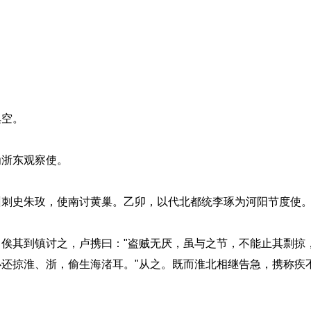
空。
浙东观察使。
史朱玫，使南讨黄巢。乙卯，以代北都统李琢为河阳节度使
其到镇讨之，卢携曰："盗贼无厌，虽与之节，不能止其剽掠
还掠淮、浙，偷生海渚耳。"从之。既而淮北相继告急，携称疾