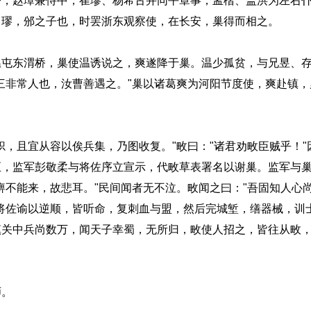
令，赵璋兼侍中，崔璆、杨希古并同平章事，孟楷、盖洪为左右
。璆，邠之子也，时罢浙东观察使，在长安，巢得而相之。
东渭桥，巢使温诱说之，爽遂降于巢。温少孤贫，与兄昱、存
三非常人也，汝曹善遇之。"巢以诸葛爽为河阳节度使，爽赴镇
且宜从容以俟兵集，乃图收复。"畋曰："诸君劝畋臣贼乎！"
至，监军彭敬柔与将佐序立宣示，代畋草表署名以谢巢。监军与
痹不能来，故悲耳。"民间闻者无不泣。畋闻之曰："吾固知人心
将佐谕以逆顺，皆听命，复刺血与盟，然后完城堑，缮器械，训
镇关中兵尚数万，闻天子幸蜀，无所归，畋使人招之，皆往从畋
师。