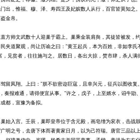
光门出，惟福、穆、泽、寿四王及妃嫔数人从行，百官皆莫知之
库盗金帛。
方帅文武数十人迎巢于霸上。巢乘金装肩舆，其徒皆被发，约
民夹道聚观，尚让历谕之曰："黄王起兵，本为百姓，非如李氏
富，见贫者，往往施与之。居数日，各出大掠，焚市肆，杀人满
留凤翔。上曰："朕不欲密迩巨寇，且幸兴元，征兵以图收复
涩，奏报难通，请得便宜从事。"许之，戊子，上至婿水，诏牛勖
幸成都，宣豫为备拟。
始入宫。壬辰，巢即皇帝位于含元殿，画皂缯为衮衣，击战鼓
谓广明之号，去唐下体而著黄家日月，以为己符瑞。唐官三品以