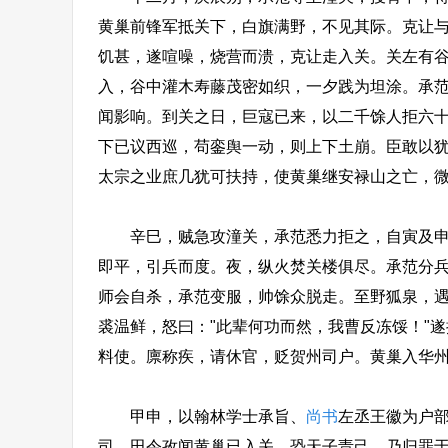
黄巢前锋军抵关下，白旗满野，不见其际。克让
饥甚，遂喧噪，烧营而溃，克让走入关。关左有谷
入，谷中灌木寿藤茂密如织，一夕践为坦涂。承范
闻影响。到关之日，巨寇已来，以二千馀人拒六
下已议西巡，苟銮舆一动，则上下土崩。臣敢以
太宗之业庶几犹可扶持，使黄巢继安禄山之亡，微臣胜
辛巳，贼急攻潼关，承范悉力拒之，自寅及申，
即平，引兵而度。夜，纵火焚关楼俱尽。承范分
师会自杀，承范变服，帅馀众脱走。至野狐泉，遇
裘温鲜，怒曰："此辈何功而然，我曹反冻馁！"
料使。廪称疾，请休官，贬贺州司户。黄巢入华
甲申，以翰林学士承旨、
尚书
左丞王徽为户
司。田令孜闻黄巢已入关，恐天子责己，乃归罪