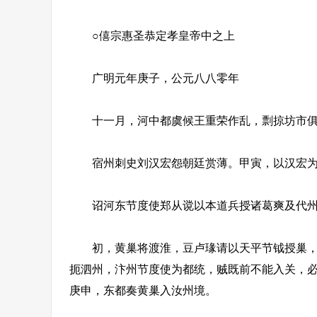
○僖宗惠圣恭定孝皇帝中之上
广明元年庚子，公元八八零年
十一月，河中都虞候王重荣作乱，剽掠坊市俱
宿州刺史刘汉宏怨朝廷赏薄。甲寅，以汉宏为
诏河东节度使郑从谠以本道兵授诸葛爽及代州刺
初，黄巢将渡淮，豆卢瑑请以天平节钺授巢，俟
扼泗州，汴州节度使为都统，贼既前不能入关，必
庚申，东都奏黄巢入汝州境。