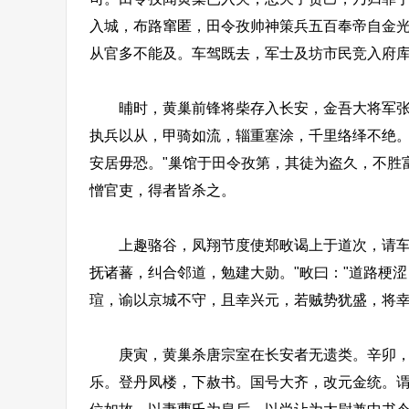
入城，布路窜匿，田令孜帅神策兵五百奉帝自金
从官多不能及。车驾既去，军士及坊市民竞入府
晡时，黄巢前锋将柴存入长安，金吾大将军张直
执兵以从，甲骑如流，辎重塞涂，千里络绎不绝。
安居毋恐。"巢馆于田令孜第，其徒为盗久，不胜
憎官吏，得者皆杀之。
上趣骆谷，凤翔节度使郑畋谒上于道次，请车驾
抚诸蕃，纠合邻道，勉建大勋。"畋曰："道路梗
瑄，谕以京城不守，且幸兴元，若贼势犹盛，将
庚寅，黄巢杀唐宗室在长安者无遗类。辛卯，巢
乐。登丹凤楼，下赦书。国号大齐，改元金统。