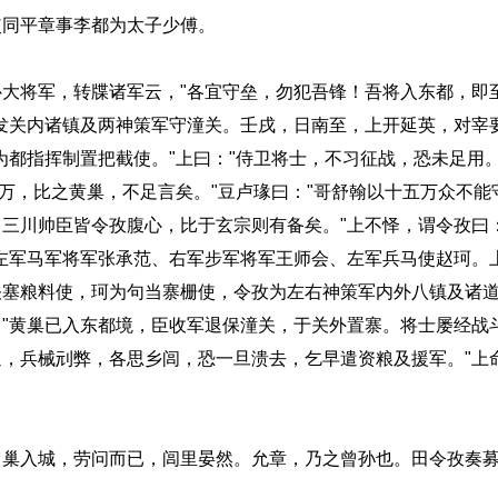
同平章事李都为太子少傅。
将军，转牒诸军云，"各宜守垒，勿犯吾锋！吾将入东都，即
发关内诸镇及两神策军守潼关。壬戌，日南至，上开延英，对宰
都指挥制置把截使。"上曰："侍卫将士，不习征战，恐未足用。
五万，比之黄巢，不足言矣。"豆卢瑑曰："哥舒翰以十五万众不能
三川帅臣皆令孜腹心，比于玄宗则有备矣。"上不怿，谓令孜曰
左军马军将军张承范、右军步军将军王师会、左军兵马使赵珂。
关塞粮料使，珂为句当寨栅使，令孜为左右神策军内外八镇及诸
"黄巢已入东都境，臣收军退保潼关，于关外置寨。将士屡经战
，兵械刓弊，各思乡闾，恐一旦溃去，乞早遣资粮及援军。"上
入城，劳问而已，闾里晏然。允章，乃之曾孙也。田令孜奏募