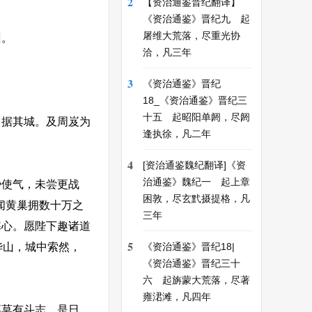
2
【资治通鉴晋纪翻译】
《资治通鉴》晋纪九 起
屠维大荒落，尽重光协
州。
洽，凡三年
3
《资治通鉴》晋纪
18_《资治通鉴》晋纪三
十五 起昭阳单阏，尽阏
据其城。及周岌为
逢执徐，凡二年
4
[资治通鉴魏纪翻译]《资
治通鉴》魏纪一 起上章
使气，未尝更战
困敦，尽玄黓摄提格，凡
闻黄巢拥数十万之
三年
寒心。愿陛下趣诸道
5
华山，城中索然，
《资治通鉴》晋纪18|
《资治通鉴》晋纪三十
六 起旃蒙大荒落，尽著
雍涒滩，凡四年
莫有斗志。是日，