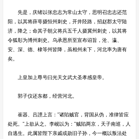
先是，庆绪以张忠志为常山太守，思明召忠志还范
阳，以其将薛萼摄恒州刺史，开井陉路，招赵郡太守陆
济，降之；命其子朝义将兵五千人摄冀州刺史，以其将
令狐彰为博州刺史。乌承恩所至宣布诏旨，沧、瀛、
安、深、德、棣等州皆降，虽相州未下，河北率为唐有
矣。
上皇加上尊号曰光天文武大圣孝感皇帝。
郭子仪还东都，经营河北。
崔器、吕諲上言："诸陷贼官，背国从伪，准律皆应
处死。"上欲从之。李岘以为："贼陷两京，天子南巡，人
自逃生。此属皆陛下亲戚或勋旧子孙，今一概以叛法处