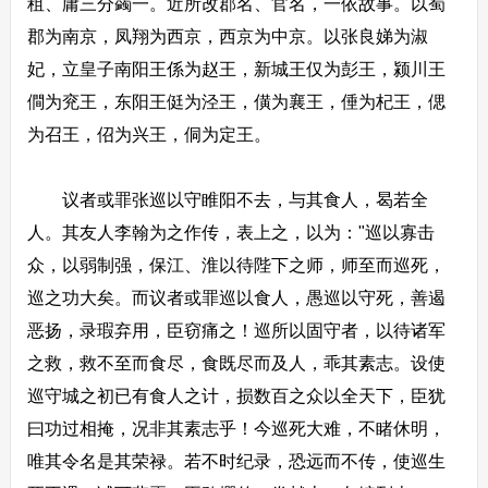
租、庸三分蠲一。近所改郡名、官名，一依故事。以蜀
郡为南京，凤翔为西京，西京为中京。以张良娣为淑
妃，立皇子南阳王係为赵王，新城王仅为彭王，颍川王
僴为兖王，东阳王侹为泾王，僙为襄王，倕为杞王，偲
为召王，佋为兴王，侗为定王。
议者或罪张巡以守睢阳不去，与其食人，曷若全
人。其友人李翰为之作传，表上之，以为："巡以寡击
众，以弱制强，保江、淮以待陛下之师，师至而巡死，
巡之功大矣。而议者或罪巡以食人，愚巡以守死，善遏
恶扬，录瑕弃用，臣窃痛之！巡所以固守者，以待诸军
之救，救不至而食尽，食既尽而及人，乖其素志。设使
巡守城之初已有食人之计，损数百之众以全天下，臣犹
曰功过相掩，况非其素志乎！今巡死大难，不睹休明，
唯其令名是其荣禄。若不时纪录，恐远而不传，使巡生