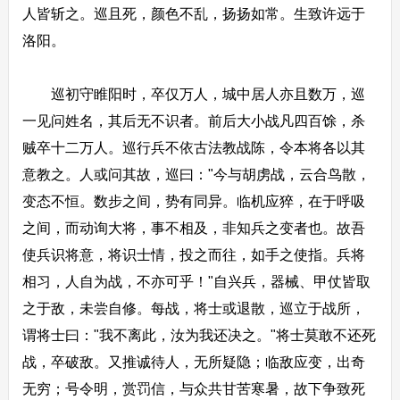
人皆斩之。巡且死，颜色不乱，扬扬如常。生致许远于
洛阳。
巡初守睢阳时，卒仅万人，城中居人亦且数万，巡
一见问姓名，其后无不识者。前后大小战凡四百馀，杀
贼卒十二万人。巡行兵不依古法教战陈，令本将各以其
意教之。人或问其故，巡曰："今与胡虏战，云合鸟散，
变态不恒。数步之间，势有同异。临机应猝，在于呼吸
之间，而动询大将，事不相及，非知兵之变者也。故吾
使兵识将意，将识士情，投之而往，如手之使指。兵将
相习，人自为战，不亦可乎！"自兴兵，器械、甲仗皆取
之于敌，未尝自修。每战，将士或退散，巡立于战所，
谓将士曰："我不离此，汝为我还决之。"将士莫敢不还死
战，卒破敌。又推诚待人，无所疑隐；临敌应变，出奇
无穷；号令明，赏罚信，与众共甘苦寒暑，故下争致死