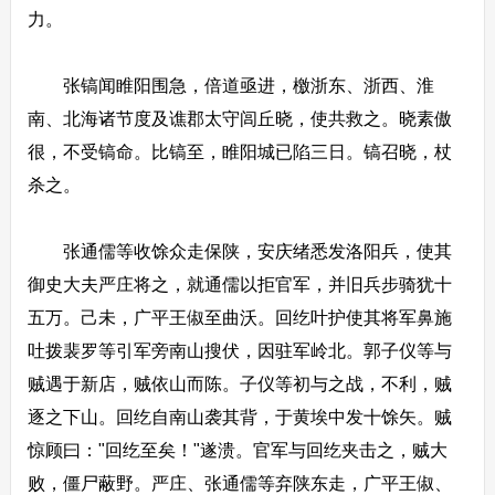
力。
张镐闻睢阳围急，倍道亟进，檄浙东、浙西、淮
南、北海诸节度及谯郡太守闾丘晓，使共救之。晓素傲
很，不受镐命。比镐至，睢阳城已陷三日。镐召晓，杖
杀之。
张通儒等收馀众走保陕，安庆绪悉发洛阳兵，使其
御史大夫严庄将之，就通儒以拒官军，并旧兵步骑犹十
五万。己未，广平王俶至曲沃。回纥叶护使其将军鼻施
吐拨裴罗等引军旁南山搜伏，因驻军岭北。郭子仪等与
贼遇于新店，贼依山而陈。子仪等初与之战，不利，贼
逐之下山。回纥自南山袭其背，于黄埃中发十馀矢。贼
惊顾曰："回纥至矣！"遂溃。官军与回纥夹击之，贼大
败，僵尸蔽野。严庄、张通儒等弃陕东走，广平王俶、