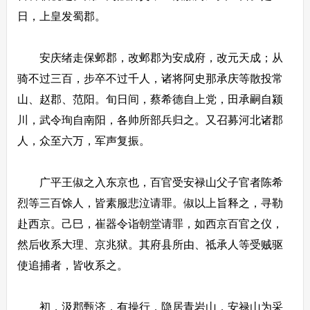
日，上皇发蜀郡。
安庆绪走保邺郡，改邺郡为安成府，改元天成；从
骑不过三百，步卒不过千人，诸将阿史那承庆等散投常
山、赵郡、范阳。旬日间，蔡希德自上党，田承嗣自颍
川，武令珣自南阳，各帅所部兵归之。又召募河北诸郡
人，众至六万，军声复振。
广平王俶之入东京也，百官受安禄山父子官者陈希
烈等三百馀人，皆素服悲泣请罪。俶以上旨释之，寻勒
赴西京。己巳，崔器令诣朝堂请罪，如西京百官之仪，
然后收系大理、京兆狱。其府县所由、祗承人等受贼驱
使追捕者，皆收系之。
初，汲郡甄济，有操行，隐居青岩山，安禄山为采