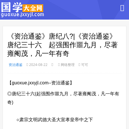
《资治通鉴》唐纪八?|《资治通鉴》
唐纪三十六 起强围作噩九月，尽著
雍阉茂，凡一年有奇
资治通鉴
2024-08-22
网络整理
可可
【guoxue.jxxyjl.com--资治通鉴】
◎唐纪三十六(起强围作噩九月，尽著雍阉茂，凡一年有
奇)
○肃宗文明武德大圣大宣孝皇帝中之下