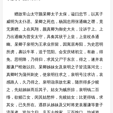
赠故常山太守颜杲卿太子太保，谥曰忠节，以其子
威明为太仆丞。杲卿之死也，杨国忠用张通幽之谮，竟
无褒赠。上在凤翔，颜真卿为御史大夫，泣诉于上。上
乃出通幽为普安太守，具奏其状于上皇，上皇杖杀通
幽。杲卿子泉明为王承业所留，因寓居寿阳，为史思明
所虏，裹以牛革，送于范阳。会安庆绪初立，有赦，得
免。思明降，乃得归，求其父尸于东京，得之，遂并袁
履谦尸棺敛以归。杲卿姊妹女及泉明之子皆流落河北；
真卿时为蒲州刺史，使泉明往求之，泉明号泣求访，哀
感路人，久乃得之。泉明诣亲故乞索，随所得多少赎
之，先姑姊妹而后其子。姑女为贼所掠，泉明钱二百
缗，欲赎己女，闵其姑愁悴，先赎姑女；比更得钱，求
其女，已失所在。遇群从姊妹及父时将吏袁履谦等妻子
流落者，皆与之归，凡五十馀家，三百馀口，均减资