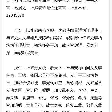
官；乃诣长东殿谢九庙主，恸哭久之；即日，幸兴庆
宫，遂居之。上累表请避位还东宫，上皇不许。
12345678
辛亥，以礼部尚书李岘、兵部侍郎吕諲为详理使，
与御史大夫崔器共按陈希烈等狱。岘以殿中侍御史李栖
筠为详理判官，栖筠多务平恕，故人皆怨諲、器之刻
深，而岘独得美誉。
戊午，上御丹凤楼，赦天下，惟与安禄山同反及李
林甫、王鉷、杨国忠子孙不在免例。立广平王俶为楚
王，加郭子仪司徒，李光弼司空，自馀蜀郡、灵武扈从
立功之臣，皆进阶，赐爵，加食邑有差。李憕、卢奕、
颜杲卿、袁履谦、许远、张巡、张介然、蒋清、庞坚等
皆加追赠，官其子孙。战亡之家，给复二载。郡县来载