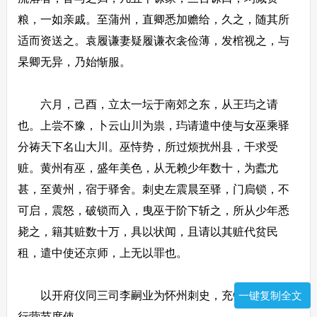
粮，一如亲戚。至蒲州，直卿悉加赡给，久之，随其所
适而资送之。袁履谦妻疑履谦衣衾俭薄，发棺视之，与
杲卿无异，乃始惭服。
六月，己酉，立太一坛于南郊之东，从王玙之请
也。上尝不豫，卜云山川为祟，玙请遣中使与女巫乘驿
分祷天下名山大川。巫恃势，所过烦扰州县，干求受
赃。黄州有巫，盛年美色，从无赖少年数十，为蠹尤
甚，至黄州，宿于驿舍。刺史左震晨至驿，门扃锁，不
可启，震怒，破锁而入，曳巫于阶下斩之，所从少年悉
毙之，籍其赃数十万，具以状闻，且请以其赃代贫民
租，遣中使还京师，上无以罪也。
以开府仪同三司李嗣业为怀州刺史，充镇西、北庭
一键复制全文
行营节度使。