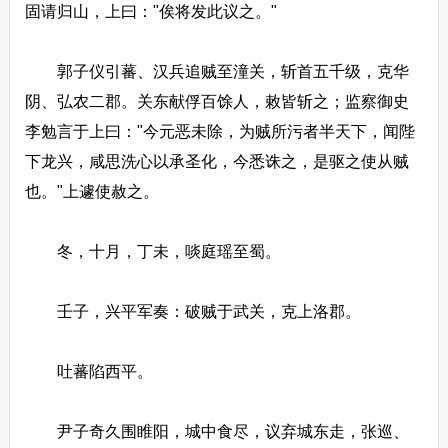
固请归山，上曰："俟将发此议之。"
郭子仪引蕃、汉兵追贼至潼关，斩首五千级，克华
阴、弘农二郡。关东献俘百馀人，敕皆斩之；监察御史
李勉言于上曰："今元恶未除，为贼所污者半天下，闻陛
下龙兴，咸思洗心以承圣化，今悉诛之，是驱之使从贼
也。"上遽使赦之。
冬，十月，丁未，啖庭瑶至蜀。
壬子，兴平军奏：破贼于武关，克上洛郡。
吐蕃陷西平。
尹子奇久围睢阳，城中食尽，议弃城东走，张巡、