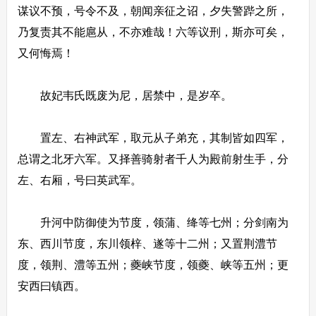
谋议不预，号令不及，朝闻亲征之诏，夕失警跸之所，
乃复责其不能扈从，不亦难哉！六等议刑，斯亦可矣，
又何悔焉！
故妃韦氏既废为尼，居禁中，是岁卒。
置左、右神武军，取元从子弟充，其制皆如四军，
总谓之北牙六军。又择善骑射者千人为殿前射生手，分
左、右厢，号曰英武军。
升河中防御使为节度，领蒲、绛等七州；分剑南为
东、西川节度，东川领梓、遂等十二州；又置荆澧节
度，领荆、澧等五州；夔峡节度，领夔、峡等五州；更
安西曰镇西。