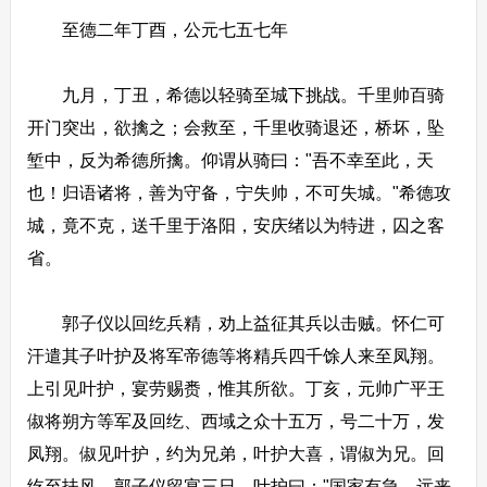
至德二年丁酉，公元七五七年
九月，丁丑，希德以轻骑至城下挑战。千里帅百骑
开门突出，欲擒之；会救至，千里收骑退还，桥坏，坠
堑中，反为希德所擒。仰谓从骑曰："吾不幸至此，天
也！归语诸将，善为守备，宁失帅，不可失城。"希德攻
城，竟不克，送千里于洛阳，安庆绪以为特进，囚之客
省。
郭子仪以回纥兵精，劝上益征其兵以击贼。怀仁可
汗遣其子叶护及将军帝德等将精兵四千馀人来至凤翔。
上引见叶护，宴劳赐赉，惟其所欲。丁亥，元帅广平王
俶将朔方等军及回纥、西域之众十五万，号二十万，发
凤翔。俶见叶护，约为兄弟，叶护大喜，谓俶为兄。回
纥至扶风，郭子仪留宴三日。叶护曰："国家有急，远来