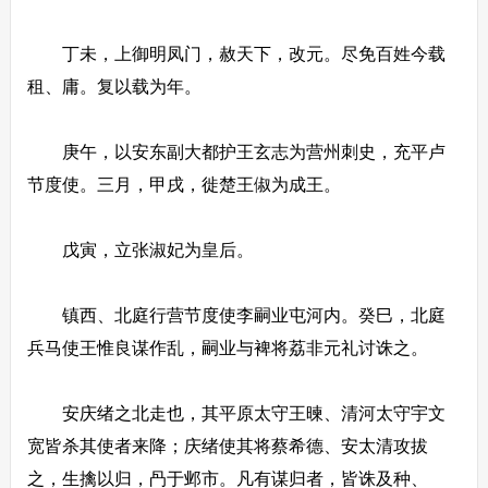
丁未，上御明凤门，赦天下，改元。尽免百姓今载
租、庸。复以载为年。
庚午，以安东副大都护王玄志为营州刺史，充平卢
节度使。三月，甲戌，徙楚王俶为成王。
戊寅，立张淑妃为皇后。
镇西、北庭行营节度使李嗣业屯河内。癸巳，北庭
兵马使王惟良谋作乱，嗣业与裨将荔非元礼讨诛之。
安庆绪之北走也，其平原太守王暕、清河太守宇文
宽皆杀其使者来降；庆绪使其将蔡希德、安太清攻拔
之，生擒以归，冎于邺市。凡有谋归者，皆诛及种、