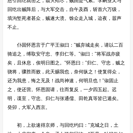
恩引回纥就击之，翦灭殆尽，贼由是气索。李嗣业又与
回纥出贼阵后，与大军交击，自午及酉，斩首六万级，
填沟堑死者甚众，贼遂大溃。馀众走入城，迨夜，嚣声
不止。
仆固怀恩言于广平王俶曰："贼弃城走矣，请以二百
骑追之，缚取安守忠、李归仁等。"俶曰："将军战亦疲
矣，且休息，俟明日图之。"怀恩曰："归仁、守忠，贼之
骁将，骤胜而败，此天赐我也，奈何纵之！使复得众，
还为我患，悔之无及！战尚神速，何明旦也！"俶固止
之，使还营。怀恩固请，往而复反，一夕四五起。迟
明，谍至，守忠、归仁与张通儒、田乾真等皆已遁矣。
癸卯，大军入西京。
初，上欲速得京师，与回纥约曰："克城之日，土