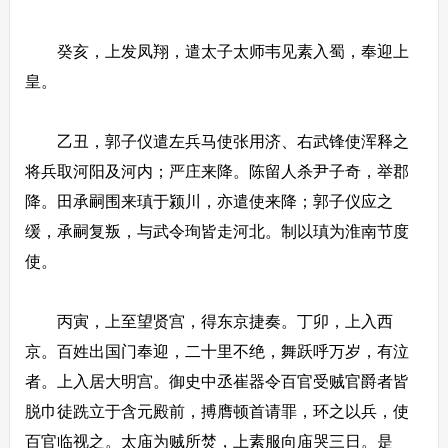
癸亥，上发凤翔，遣太子太师韦见素入蜀，奉迎上
皇。
乙丑，郭子仪遣左兵马使张用济、右武锋使浑释之
将兵取河阳及河内；严庄来降。陈留人杀尹子奇，举郡
降。田承嗣围来瑱于颍川，亦遣使来降；郭子仪应之
缓，承嗣复叛，与武令珣皆走河北。制以瑱为淮南节度
使。
丙寅，上至望贤宫，得东京捷奏。丁卯，上入西
京。百姓出国门奉迎，二十里不绝，舞跃呼万岁，有泣
者。上入居大明宫。御史中丞崔器令百官受贼官爵者皆
脱巾徒跣立于含元殿前，搏膺顿首请罪，环之以兵，使
百官临视之。太庙为贼所焚，上素服向庙哭三日。是