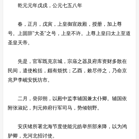
乾元元年戊戌，公元七五八年
春，正月，戊寅，上皇御宣政殿，授册，加上尊
号。上固辞"大圣"之号，上皇不许。上尊上皇曰太上至道
圣皇天帝。
先是，官军既克京城，宗庙之器及府库资财多散在
民间，遣使检括，颇有烦扰；乙酉，敕尽停之，乃命京
兆尹李岘安抚坊市。
二月，癸卯朔，以殿中监李辅国兼太仆卿。辅国依
附张淑妃，判元帅府行军司马，势倾朝野。
安庆绪所署北海节度使能元皓举所部来降，以为鸿
胪卿，充河北招讨使。