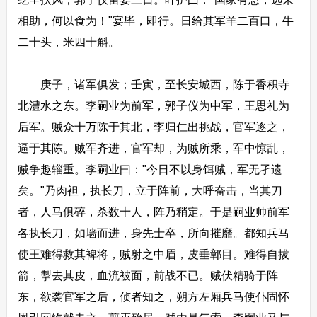
相助，何以食为！"宴毕，即行。日给其军羊二百口，牛
二十头，米四十斛。
庚子，诸军俱发；壬寅，至长安城西，陈于香积寺
北澧水之东。李嗣业为前军，郭子仪为中军，王思礼为
后军。贼众十万陈于其北，李归仁出挑战，官军逐之，
逼于其陈。贼军齐进，官军却，为贼所乘，军中惊乱，
贼争趣辎重。李嗣业曰："今日不以身饵贼，军无孑遗
矣。"乃肉袒，执长刀，立于阵前，大呼奋击，当其刀
者，人马俱碎，杀数十人，阵乃稍定。于是嗣业帅前军
各执长刀，如墙而进，身先士卒，所向摧靡。都知兵马
使王难得救其裨将，贼射之中眉，皮垂鄣目。难得自拔
箭，掣去其皮，血流被面，前战不已。贼伏精骑于阵
东，欲袭官军之后，侦者知之，朔方左厢兵马使仆固怀