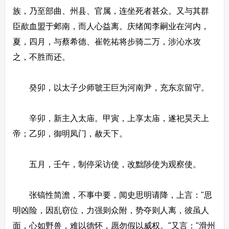
族，乃至部曲、州县、官属，连坐死者甚众。又与其群
臣歃血盟于邺南，而人心益离。庆绪闻李嗣业在河内，
夏，四月，与蔡希德、崔乾祐将步骑二万，涉沁水攻
之，不胜而还。
癸卯，以太子少师虢王巨为河南尹，充东京留守。
辛卯，新主入太庙。甲寅，上享太庙，遂祀昊天上
帝；乙卯，御明凤门，赦天下。
五月，壬午，制停采访使，改黜陟使为观察使。
张镐性简澹，不事中要，闻史思明请降，上言："思
明凶险，因乱窃位，力强则众附，势夺则人离，彼虽人
面，心如野兽，难以德怀，愿勿假以威权。"又言："滑州