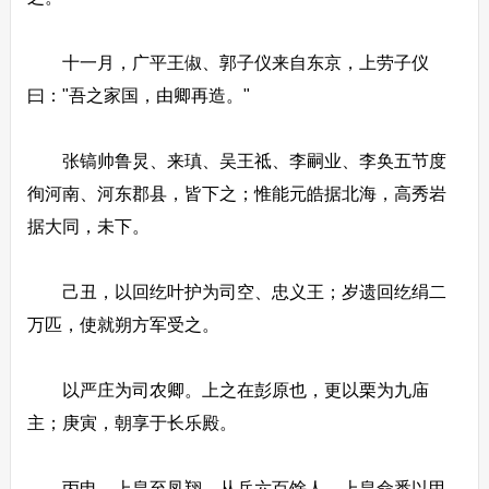
十一月，广平王俶、郭子仪来自东京，上劳子仪
曰："吾之家国，由卿再造。"
张镐帅鲁炅、来瑱、吴王祗、李嗣业、李奂五节度
徇河南、河东郡县，皆下之；惟能元皓据北海，高秀岩
据大同，未下。
己丑，以回纥叶护为司空、忠义王；岁遗回纥绢二
万匹，使就朔方军受之。
以严庄为司农卿。上之在彭原也，更以栗为九庙
主；庚寅，朝享于长乐殿。
丙申，上皇至凤翔，从兵六百馀人，上皇命悉以甲