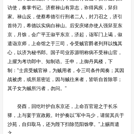
访使，奏掌书记。济察禄山有异志，诈得风疾，舁归
家。禄山反，使蔡希德引行刑者二人，封刀召之，济引
首待刀，希德以实病白禄山。后安庆绪亦使人强舁至东
京，月馀，会广平王俶平东京，济起，诣军门上谒，俶
遣诣京师，上命馆之于三司，令受贼官爵者列拜以愧其
心，以济为秘书郎。国子司业苏源明称病不受禄山官，
上擢为考功郎中、知制诰。壬申，上御丹凤楼，下
制："士庶受贼官禄，为贼用者，令三司条件闻奏；其因
战被虏，或所居密近，因与贼往来者，皆听自首除罪；
其子女为贼所污者，勿问。"
癸酉，回纥叶护自东京还，上命百官迎之于长乐
驿，上与宴于宣政殿。叶护奏以"军中马少，请留其兵于
沙苑，自归取马，还为陛下扫除范阳馀孽。"上赐而遣
之。