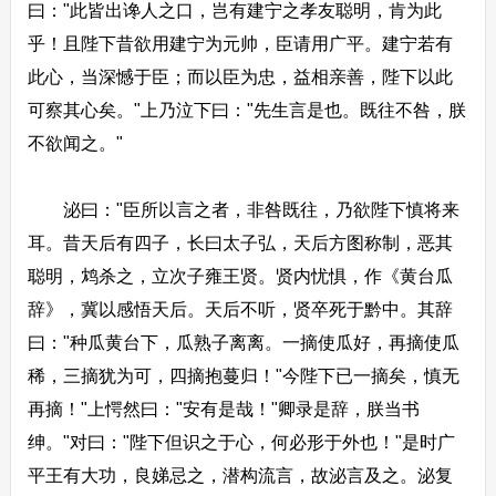
曰："此皆出谗人之口，岂有建宁之孝友聪明，肯为此
乎！且陛下昔欲用建宁为元帅，臣请用广平。建宁若有
此心，当深憾于臣；而以臣为忠，益相亲善，陛下以此
可察其心矣。"上乃泣下曰："先生言是也。既往不咎，朕
不欲闻之。"
泌曰："臣所以言之者，非咎既往，乃欲陛下慎将来
耳。昔天后有四子，长曰太子弘，天后方图称制，恶其
聪明，鸩杀之，立次子雍王贤。贤内忧惧，作《黄台瓜
辞》，冀以感悟天后。天后不听，贤卒死于黔中。其辞
曰："种瓜黄台下，瓜熟子离离。一摘使瓜好，再摘使瓜
稀，三摘犹为可，四摘抱蔓归！"今陛下已一摘矣，慎无
再摘！"上愕然曰："安有是哉！"卿录是辞，朕当书
绅。"对曰："陛下但识之于心，何必形于外也！"是时广
平王有大功，良娣忌之，潜构流言，故泌言及之。泌复