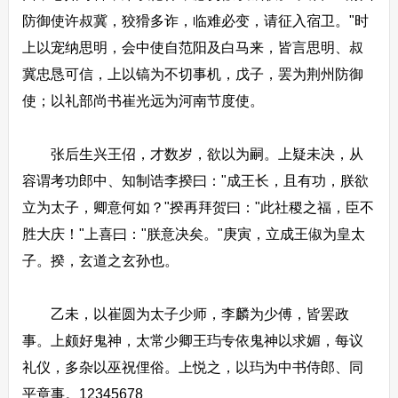
防御使许叔冀，狡猾多诈，临难必变，请征入宿卫。"时
上以宠纳思明，会中使自范阳及白马来，皆言思明、叔
冀忠恳可信，上以镐为不切事机，戊子，罢为荆州防御
使；以礼部尚书崔光远为河南节度使。
张后生兴王佋，才数岁，欲以为嗣。上疑未决，从
容谓考功郎中、知制诰李揆曰："成王长，且有功，朕欲
立为太子，卿意何如？"揆再拜贺曰："此社稷之福，臣不
胜大庆！"上喜曰："朕意决矣。"庚寅，立成王俶为皇太
子。揆，玄道之玄孙也。
乙未，以崔圆为太子少师，李麟为少傅，皆罢政
事。上颇好鬼神，太常少卿王玙专依鬼神以求媚，每议
礼仪，多杂以巫祝俚俗。上悦之，以玙为中书侍郎、同
平章事。12345678