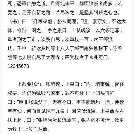
死，恐乖仁恕之道。且河北未平，群臣陷贼者尚多，若
宽之，足开自新之路；若尽诛之，是坚其附贼之心也。
《书》曰："歼厥渠魁，胁从罔理。"諲、器守文，不达大
体。惟陛上图之。"争之累日，上从岘议，以六等定罪，
重者刑之于市，次赐自尽，次重杖一百，次三等流、
贬。壬申，斩达奚珣等十八人于城西南独柳树下，陈希
烈等七人赐自尽于大理寺；应受杖者于京兆府门。
12345678
上欲免张均、张垍死，上皇曰："均、垍事贼，皆任
权要。均仍为贼毁吾家事，罪不可赦！"上叩头再拜
曰："臣非张说父子，无有今日。臣不能活均、垍，使死
者有知，何面目见说于九泉！"因俯伏流涕。上皇命左右
扶上起，曰："张垍为汝长流岭表，张均必不可活，汝更
勿救！"上泣而从命。