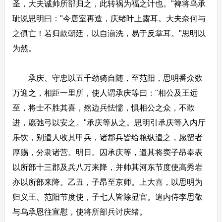
圣，大夫诚帅所部归之，此转祸为福之计也。"裨将乌承
玼说思明曰："今唐室再造，庆绪叶上露耳。大夫奈何与
之俱亡！若归款朝廷，以自湔洗，易于反掌耳。"思明以
为然。
承庆、守忠以五千劲骑自随，至范阳，思明番众数
万迎之，相距一里所，使人谓承庆等曰："相公及王远
至，将士不胜其喜，然边兵怯懦，惧相公之众，不敢
进，愿弛弓以安之。"承庆等从之。思明引承庆等入内厅
乐饮，别遣人收其甲兵，诸郡兵皆给粮纵遣之，愿留者
厚赐，分隶诸营。明日。囚承庆等，遣其将窦子昂奉表
以所部十三郡及兵八万来降，并帅其河东节度使高秀岩
亦以所部来降。乙丑，子昂至京师。上大喜，以思明为
归义王、范阳节度使，子七人皆除显官。遣内侍李思敬
与乌承恩往宣慰，使将所部兵讨庆绪。