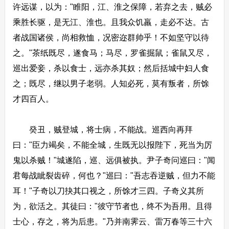
许远谋，以为："睢阳，江、淮之保障，若弃之去，贼必
乘胜长驱，是无江、淮也。且我众饥羸，走必不达。古
者战国诸侯，尚相救恤，况密迩群帅乎！不如坚守以待
之。"茶纸既尽，遂食马；马尽，罗雀掘鼠；雀鼠又尽，
巡出爱妾，杀以食士，远亦杀其奴；然后括城中妇人食
之；既尽，继以男子老弱。人知必死，莫有叛者，所馀
才四百人。
癸丑，贼登城，将士病，不能战。巡西向再拜
曰："臣力竭矣，不能全城，生既无以报陛下，死当为厉
鬼以杀贼！"城遂陷，巡、远俱被执。尹子奇问巡曰："闻
君每战眦裂齿碎，何也？"巡曰："吾志吞逆贼，但力不能
耳！"子奇以刀抉其口视之，所馀才三四。子奇义其所
为，欲活之。其徒曰："彼守节者也，终不为吾用。且得
士心，存之，将为后患。"乃并南霁云、雷万春等三十六