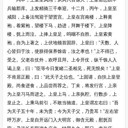
兵输郡库。上发精骑三千奉迎。十二月，丙午，上皇至
咸阳，上备法驾迎于望贤宫。上皇在宫南楼，上释黄
袍，着紫袍，望楼下马，趋进，拜舞于楼下。上皇降
楼，抚上而泣。上捧上皇足，呜咽不自胜。上皇索黄
袍，自为上著之，上伏地顿首固辞。上皇曰："天数、人
心皆归于汝，使朕得保养馀齿，汝之孝也！"上不得已，
受之。父老在仗外，欢呼且拜。上令开仗，纵千馀人入
谒上皇，曰："臣等今日复睹二圣相见，死无恨矣！"上皇
不肯居正殿，曰："此天子之位也。"上固请，自扶上皇登
殿。尚食进食，上品尝而荐之。丁未，将发行宫，上亲
为上皇习马而进之。上皇上马，上亲执鞚。行数步，上
皇止之。上乘马前引，不敢当驰道。上皇谓左右曰："吾
为天子五十年，未为贵；今为天子父，乃贵耳！"左右皆
呼万岁。上皇自开远门入大明宫，御含元殿，慰抚百