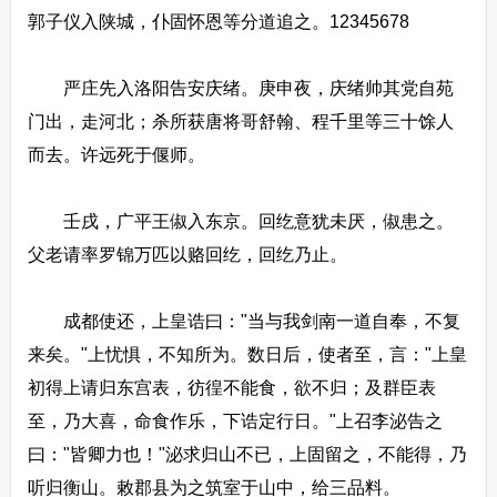
郭子仪入陕城，仆固怀恩等分道追之。12345678
严庄先入洛阳告安庆绪。庚申夜，庆绪帅其党自苑
门出，走河北；杀所获唐将哥舒翰、程千里等三十馀人
而去。许远死于偃师。
壬戌，广平王俶入东京。回纥意犹未厌，俶患之。
父老请率罗锦万匹以赂回纥，回纥乃止。
成都使还，上皇诰曰："当与我剑南一道自奉，不复
来矣。"上忧惧，不知所为。数日后，使者至，言："上皇
初得上请归东宫表，彷徨不能食，欲不归；及群臣表
至，乃大喜，命食作乐，下诰定行日。"上召李泌告之
曰："皆卿力也！"泌求归山不已，上固留之，不能得，乃
听归衡山。敕郡县为之筑室于山中，给三品料。