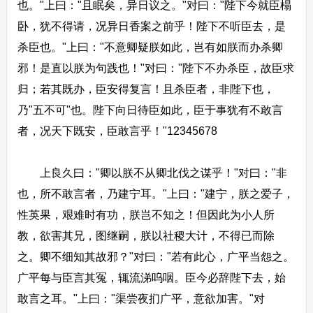
也。"上曰："且眠矣，异日议之。"对曰："陛下今就臣榻
卧，犹不得请，况异日香案之前乎！陛下不听臣去，是
杀臣也。"上曰："不意卿疑朕如此，岂有如朕而办杀卿
邪！是直以朕为句践也！"对曰："陛下不办杀臣，故臣求
归；若其既办，臣安得复言！且杀臣者，非陛下也，
乃"五不可"也。陛下向日待臣如此，臣于事犹有不敢言
者，况天下既安，臣敢言乎！"12345678
上良久曰："卿以朕不从卿北伐之谋乎！"对曰："非
也，所不敢言者，乃建宁耳。"上曰："建宁，朕之爱子，
性英果，艰难时有功，朕岂不知之！但因此为小人所
教，欲害其兄，图继嗣，朕以社稷大计，不得已而除
之。卿不细知其故邪？"对曰："若有此心，广平当怨之。
广平每与臣言其冤，辄流涕呜咽。臣今必辞陛下去，始
敢言之耳。"上曰："渠尝夜扪广平，意欲加害。"对