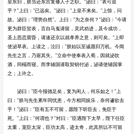
皇东归，朕当还东宫复修人子之职。"泌曰："表可追
乎？"上曰："已远矣。"泌曰："上皇不来矣。"上惊，问
故。泌曰："理势自然"。上曰："为之奈何？"泌曰："今请
更为群臣贺表，言自马嵬请留，灵武劝进，及今成功，
圣上思恋晨昏，请速还京以就孝养之意，则可矣。"上即
使泌草表。上读之，泣曰："朕始以至诚愿归万机。今闻
先生之言，乃寤其失。"立命中使奉表入蜀，因就泌饮
酒，同榻而寝。而李辅国请取契钥付泌，泌请使辅国掌
之；上许之。
泌曰："臣今报德足矣，复为闲人，何乐如之！"上
曰："朕与先生累年同忧患，今方相同娱乐，奈何遽欲去
乎！"泌曰："臣有五不可留，愿陛下听臣去，免臣于
死。"上曰："何谓也？"对曰："臣遇陛下太早，陛下任臣
太重，宠臣太深，臣功太高，迹太奇，此其所以不可留