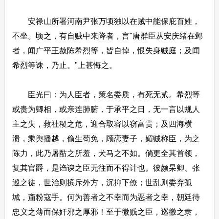
安禄山所署河南尹张万顷独以在贼中能保庇百姓，
不坐。顷之，有自贼中来降者，言"唐群臣从安庆绪在邺
者，闻广平王赦陈希烈等，皆自悼，恨失身贼庭；及闻
希烈等诛，乃止。"上甚悔之。
臣光曰：为人臣者，策名委质，有死无贰。希烈等
或贵为卿相，或亲连肺腑，于承平之日，无一言以规人
主之失，救社稷之危，迎合取容以窃富贵；及四海横
溃，乘舆播越，偷生苟免，顾恋妻子，媚贼称臣，为之
陈力，此乃屠酤之所羞，犬马之不如。倘更全其首领，
复其官爵，是诌谀之臣无往而不得计也。彼颜杲卿、张
巡之徒，世治则摈斥外方，沉抑下僚；世乱则委弃孤
城，齑粉寇手。何为善者之不幸而为恶者之幸，朝廷待
忠义之薄而保奸邪之厚邪！至于微贱之臣，巡徼之隶，