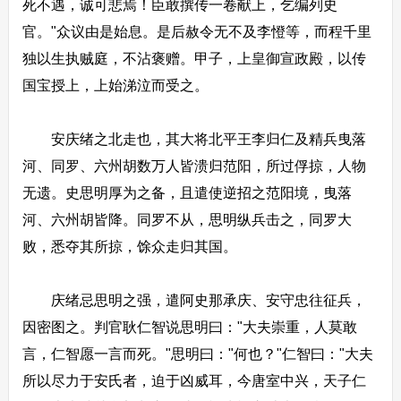
死不遇，诚可悲焉！臣敢撰传一卷献上，乞编列史
官。"众议由是始息。是后赦令无不及李憕等，而程千里
独以生执贼庭，不沾褒赠。甲子，上皇御宣政殿，以传
国宝授上，上始涕泣而受之。
安庆绪之北走也，其大将北平王李归仁及精兵曳落
河、同罗、六州胡数万人皆溃归范阳，所过俘掠，人物
无遗。史思明厚为之备，且遣使逆招之范阳境，曳落
河、六州胡皆降。同罗不从，思明纵兵击之，同罗大
败，悉夺其所掠，馀众走归其国。
庆绪忌思明之强，遣阿史那承庆、安守忠往征兵，
因密图之。判官耿仁智说思明曰："大夫崇重，人莫敢
言，仁智愿一言而死。"思明曰："何也？"仁智曰："大夫
所以尽力于安氏者，迫于凶威耳，今唐室中兴，天子仁