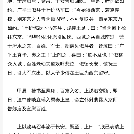
地、士庶归唐，金帛、子女皆归回纥。"至是，叶护欲如
约。广平王俶拜于叶护马前曰："今始得西京，若遽俘
掠，则东京之人皆为贼固守，不可复取矣，愿至东京乃
如约。"叶护惊跃下马答拜，跪捧王足，曰："当为殿下径
往东京。"即与仆固怀恩引回纥、西域之兵自城南过，营
于浐水之东。百姓、军士、胡虏见俶拜者，皆泣曰："广
平王真华、夷之主！"上闻之，喜曰："朕不及也！"俶整
众入城，百姓老幼夹道欢呼悲泣。俶留长安，镇抚三
日，引大军东出。以太子少傅虢王巨为西京留守。
甲辰，捷书至凤翔，百寮入贺。上涕泗交颐，即
日，遣中使啖庭瑶入蜀奏上皇，命左仆射裴冕入京师，
告郊庙及宣慰百姓。
上以骏马召李泌于长安。既至，上曰："朕已表请上