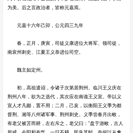
为美。后之言政治者，皆称元嘉焉。
元嘉十六年己卯，公元四三九年
春，正月，庚寅，司徒义康进位大将军、领司徒，
南衮州刺史、江夏王义恭进位司空。
魏主如定州。
初，高祖遣诏，令诸子次第居荆州。临川王义庆在
荆州八年，欲为之选代，其次应在南谯王义宣。帝以义
宣人才凡鄙，置不用；二月，己亥，以衡阳王义季为都
督荆、湘等八州诸军事、荆州刺史。义季尝春月出畋，
有老父被苫而耕，左右斥之，老父曰："盘于游畋，古人
所戒。今阳和布气，一日不耕，民失其时，奈何以从禽