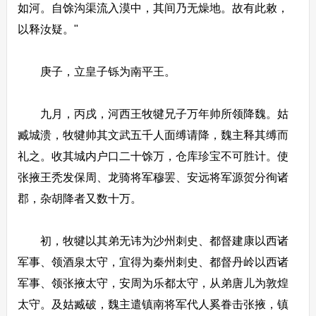
如河。自馀沟渠流入漠中，其间乃无燥地。故有此敕，
以释汝疑。"
庚子，立皇子铄为南平王。
九月，丙戌，河西王牧犍兄子万年帅所领降魏。姑
臧城溃，牧犍帅其文武五千人面缚请降，魏主释其缚而
礼之。收其城内户口二十馀万，仓库珍宝不可胜计。使
张掖王秃发保周、龙骑将军穆罢、安远将军源贺分徇诸
郡，杂胡降者又数十万。
初，牧犍以其弟无讳为沙州刺史、都督建康以西诸
军事、领酒泉太守，宜得为秦州刺史、都督丹岭以西诸
军事、领张掖太守，安周为乐都太守，从弟唐儿为敦煌
太守。及姑臧破，魏主遣镇南将军代人奚眷击张掖，镇