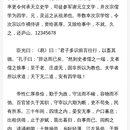
率更令何承天立史学，司徒参军谢元立文学，并次宗儒
学为四学。元，灵运之从祖弟也。帝数幸次宗学馆，令
次宗以巾褠侍讲，资给甚厚。又除给事中，不就。久
之，还庐山。12345678
臣光曰：《易》曰："君子多识前言往行，以畜其
德。"孔子曰："辞达而已矣。"然则史者儒之一端，文者
儒之馀事；至于老、庄虚无，固非所以为教也。夫学者
所以求道；天下无二道，安有四学哉！
帝性仁厚恭俭，勤于为政，守法而不峻，容物而不
弛。百官皆久于其职，守宰以六期为断，吏不苟免，民
有所系。三十年间，四境之内，晏安无事，户口蕃息；
出租供徭，止于岁赋，晨出暮归，自事而已。闾阎之
内，讲诵相闻；士敦操尚，乡耻轻薄。江左风俗，于斯