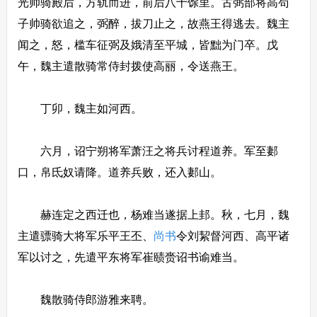
光帅骑殿后，方轨而进，前后八十馀里。古弼部将高苟
子帅骑欲追之，弼醉，拔刀止之，故燕王得逃去。魏主
闻之，怒，槛车征弼及娥清至平城，皆黜为门卒。戊
午，魏主遣散骑常侍封拨使高丽，令送燕王。
丁卯，魏主如河西。
六月，诏宁朔将军萧汪之将兵讨程道养。军至郪
口，帛氐奴请降。道养兵败，还入郪山。
赫连定之西迁也，杨难当遂据上邽。秋，七月，魏
主遣骠骑大将军乐平王丕、
尚书
令刘絜督河西、高平诸
军以讨之，先遣平东将军崔赜赍诏书谕难当。
魏散骑侍郎游雅来聘。