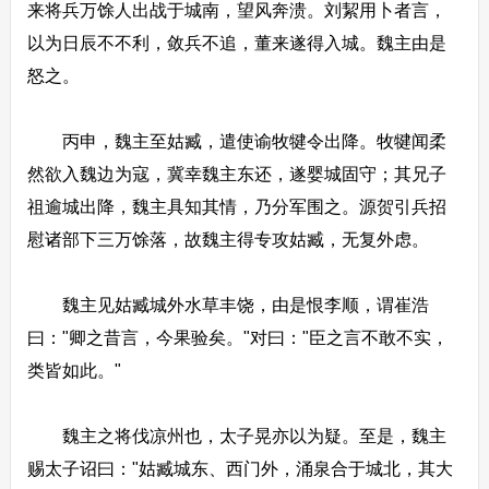
来将兵万馀人出战于城南，望风奔溃。刘絜用卜者言，
以为日辰不不利，敛兵不追，董来遂得入城。魏主由是
怒之。
丙申，魏主至姑臧，遣使谕牧犍令出降。牧犍闻柔
然欲入魏边为寇，冀幸魏主东还，遂婴城固守；其兄子
祖逾城出降，魏主具知其情，乃分军围之。源贺引兵招
慰诸部下三万馀落，故魏主得专攻姑臧，无复外虑。
魏主见姑臧城外水草丰饶，由是恨李顺，谓崔浩
曰："卿之昔言，今果验矣。"对曰："臣之言不敢不实，
类皆如此。"
魏主之将伐凉州也，太子晃亦以为疑。至是，魏主
赐太子诏曰："姑臧城东、西门外，涌泉合于城北，其大