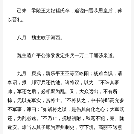
己未，零陵王太妃褚氏卒，追谥曰晋恭思皇后，葬
以晋礼。
八月，魏主畋于河西。
魏主遣广平公张黎发定州兵一万二千通莎泉道。
九月，庚戌，魏乐平王丕等至略阳；杨难当惧，请
奉诏，摄上邽守兵还仇池。诸将议，以为："不诛其豪
帅，军还之后，必相聚为乱。又，大众远出，不有所
掠，无以充军实，赏将士。"丕将从之，中书侍郎高允参
丕军事，谏曰："如诸将之谋，是伤其向化之心；大军既
还，为乱必速。"丕乃止，抚慰初附，秋毫不犯，秦、陇
遂安。难当以其子顺为雍州刺史，守下辨。高丽不送燕