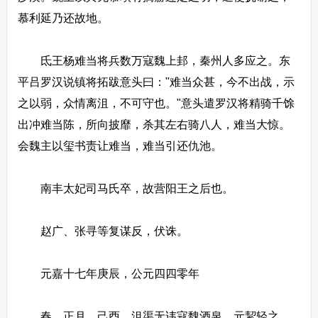
慕利延乃还故地。
氐王杨难当将兵数万寇魏上邽，秦州人多应之。东
平吕罗汉说镇将拓跋意头曰："难当众甚，今不出战，示
之以弱，众情离沮，不可守也。"意头遣罗汉将精骑千馀
出冲难当陈，所向披靡，杀其左右骑八人，难当大惊。
会魏主以玺书责让难当，难当引还仇池。
南丰太妃司马氏卒，故营阳王之后也。
赵广、张寻等复谋反，伏诛。
元嘉十七年庚辰，公元四四零年
春，正月，己酉，沮渠无讳寇魏酒泉，元絜轻之，