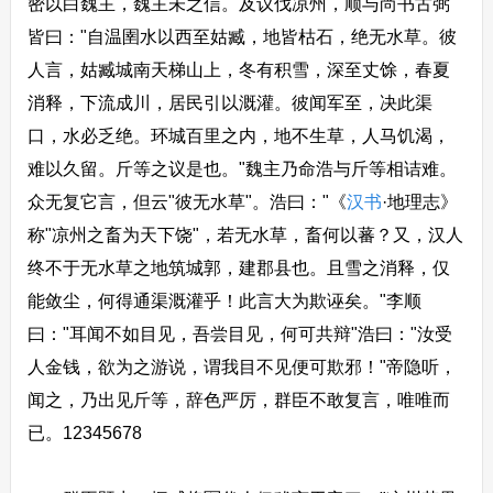
密以白魏主，魏主未之信。及议伐凉州，顺与尚书古弼
皆曰："自温圉水以西至姑臧，地皆枯石，绝无水草。彼
人言，姑臧城南天梯山上，冬有积雪，深至丈馀，春夏
消释，下流成川，居民引以溉灌。彼闻军至，决此渠
口，水必乏绝。环城百里之内，地不生草，人马饥渴，
难以久留。斤等之议是也。"魏主乃命浩与斤等相诘难。
众无复它言，但云"彼无水草"。浩曰："《
汉书
·地理志》
称"凉州之畜为天下饶"，若无水草，畜何以蕃？又，汉人
终不于无水草之地筑城郭，建郡县也。且雪之消释，仅
能敛尘，何得通渠溉灌乎！此言大为欺诬矣。"李顺
曰："耳闻不如目见，吾尝目见，何可共辩"浩曰："汝受
人金钱，欲为之游说，谓我目不见便可欺邪！"帝隐听，
闻之，乃出见斤等，辞色严厉，群臣不敢复言，唯唯而
已。12345678