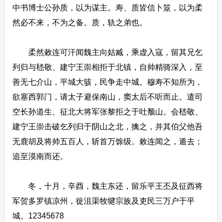
中书博士公孙质，以为谋主。寿、质皆信卜筮，以为柔
然必不来，不为之备。质，轨之弟也。
柔然敕连可汗闻魏主向姑臧，乘虚入寇，留其兄乞
列归与嵇敬、建宁王崇相拒于北镇，自帅精骑深入，至
善无七介山，平城大骇，民争走中城。穆寿不知所为，
欲塞西郭门，请太子避保南山，窦太后不听而止。遣司
空长孙道生、征北大将军张黎拒之于吐颓山。会嵇敬、
建宁王崇击破乞列归于阴山之北，擒之，并其伯父他吾
无鹿胡及将帅五百人，斩首万馀级。敕连闻之，遁去；
追至漠南而还。
冬，十月，辛酉，魏主东还，留乐平王丕及征西将
军贺多罗镇凉州，徙沮渠牧犍宗族及吏民三万户于平
城。12345678