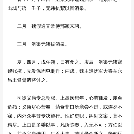
出城与语；壬子，无讳执絜以围酒泉。
二月，魏假通直常侍邢颖来聘。
三月，沮渠无讳拔酒泉。
夏，四月，戊午朔，日有食之。庚辰，沮渠无讳寇
魏张掖，秃发保周屯删丹；丙戌，魏主遣抚军大将军永
昌王健督诸将讨之。
司徒义康专总朝权。上羸疾积年，心劳辄发，屡至
危殆；义康尽心营奉，药食非口所亲尝不进，或连夕不
寐，内外众事皆专决施行。性好吏职，纠剔文案，莫不
精尽。上由是多委以事，凡所陈奏，入无不可；方伯以
下，并令义康选用，生杀大事，或以录命断之。势倾远