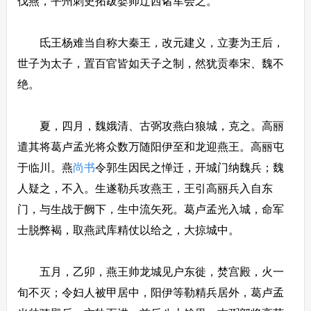
伐燕，平州刺史拓跋婴帅辽西诸军会之。
氐王杨难当自称大秦王，改元建义，立妻为王后，
世子为太子，置百官皆如天子之制，然犹贡奉宋、魏不
绝。
夏，四月，魏娥清、古弼攻燕白狼城，克之。高丽
遣其将葛卢孟光将众数万随阳伊至和龙迎燕王。高丽屯
于临川。燕
尚书
令郭生因民之惮迁，开城门纳魏兵；魏
人疑之，不入。生遂勒兵攻燕王，王引高丽兵入自东
门，与生战于阙下，生中流矢死。葛卢孟光入城，命军
士脱弊褐，取燕武库精仗以给之，大掠城中。
五月，乙卯，燕王帅龙城见户东徙，焚宫殿，火一
旬不灭；令妇人被甲居中，阳伊等勒精兵居外，葛卢孟