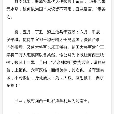
群臣既出，振威将军代人伊馛言于帝曰："凉州若果
无水草，彼何以为国？众议皆不可用，宜从浩言。"帝善
之。
夏，五月，丁丑，魏主治兵于西郊；六月，甲辰，
发平城。使侍中宜都王穆寿辅太子晃监国，决留台事，
内外听焉。又使大将军长乐王稽敬、辅国大将军建宁王
崇将二万人屯漠南以备柔然。命公卿为书以让河西王牧
犍，数其十二罪，且曰："若亲帅群臣委贽远迎，谒拜马
首，上策也。六军既临，面缚舆榇，其次也。若守迷穷
城，不时悛悟，身死族灭，为世大戮。宜思厥中，自求
多福！"
己酉，改封陇西王吐谷浑慕利延为河南王。