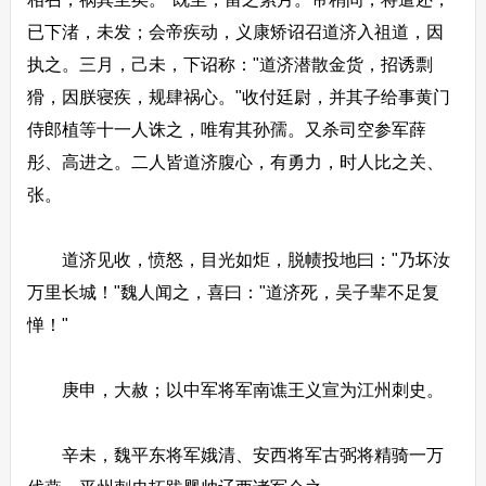
已下渚，未发；会帝疾动，义康矫诏召道济入祖道，因
执之。三月，己未，下诏称："道济潜散金货，招诱剽
猾，因朕寝疾，规肆祸心。"收付廷尉，并其子给事黄门
侍郎植等十一人诛之，唯宥其孙孺。又杀司空参军薛
彤、高进之。二人皆道济腹心，有勇力，时人比之关、
张。
道济见收，愤怒，目光如炬，脱帻投地曰："乃坏汝
万里长城！"魏人闻之，喜曰："道济死，吴子辈不足复
惮！"
庚申，大赦；以中军将军南谯王义宣为江州刺史。
辛未，魏平东将军娥清、安西将军古弼将精骑一万