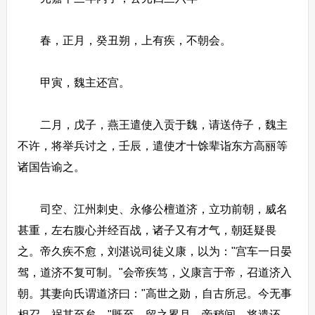
春，正月，癸丑朔，上有疾，不朝会。
甲寅，魏主还宫。
二月，戊子，燕王遣使入贡于魏，请送侍子，魏主
不许，将举兵讨之，壬辰，遣使才十馀辈诣东方高丽等
诸国告谕之。
司空、江州刺史、永修公檀道济，立功前朝，威名
甚重，左右腹心并经百战，诸子又有才气，朝廷疑畏
之。帝久疾不愈，刘湛说司徒义康，以为："宫车一日晏
驾，道济不复可制。"会帝疾笃，义康言于帝，召道济入
朝。其妻向氏谓道济曰："高世之勋，自古所忌。今无事
相召，祸其至矣。"既至，留之累月。帝稍间，将遣还，