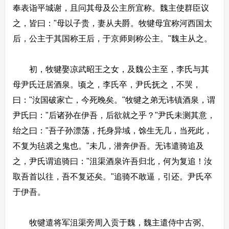
奉表诣平城谢，且问其母及公主所宜称。魏主使群臣议
之，皆曰："母以子贵，妻从夫爵。牧犍母宜称河西国太
后，公主于其国称王后，于京师则称公主。"魏主从之。
初，牧犍娶凉武昭王之女，及魏公主至，李氏与其
母尹氏迁居酒泉。顷之，李氏卒，尹氏抚之，不哭，
曰："汝国破家亡，今死晚矣。"牧犍之弟无讳镇酒泉，谓
尹氏曰："后诸孙在伊吾，后欲就之乎？"尹氏未测其意，
绐之曰："吾子孙漂荡，托身异域，馀生无几，当死此，
不复为毡裘之鬼也。"未几，潜奔伊吾。无讳遣骑追及
之，尹氏谓追骑曰："沮渠酒泉许吾归北，何为复追！汝
取吾首以往，吾不复还矣。"追骑不敢逼，引还。尹氏卒
于伊吾。
牧犍遣将军沮渠旁周入贡于魏，魏主遣侍中古弼、