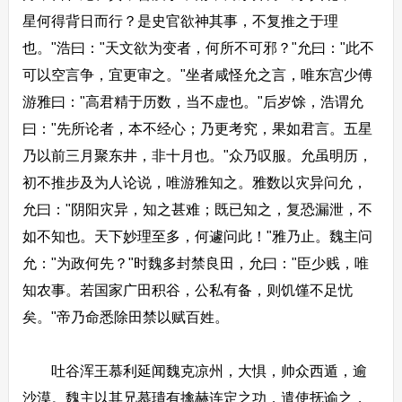
星何得背日而行？是史官欲神其事，不复推之于理
也。"浩曰："天文欲为变者，何所不可邪？"允曰："此不
可以空言争，宜更审之。"坐者咸怪允之言，唯东宫少傅
游雅曰："高君精于历数，当不虚也。"后岁馀，浩谓允
曰："先所论者，本不经心；乃更考究，果如君言。五星
乃以前三月聚东井，非十月也。"众乃叹服。允虽明历，
初不推步及为人论说，唯游雅知之。雅数以灾异问允，
允曰："阴阳灾异，知之甚难；既已知之，复恐漏泄，不
如不知也。天下妙理至多，何遽问此！"雅乃止。魏主问
允："为政何先？"时魏多封禁良田，允曰："臣少贱，唯
知农事。若国家广田积谷，公私有备，则饥馑不足忧
矣。"帝乃命悉除田禁以赋百姓。
吐谷浑王慕利延闻魏克凉州，大惧，帅众西遁，逾
沙漠。魏主以其兄慕璝有擒赫连定之功，遣使抚谕之，