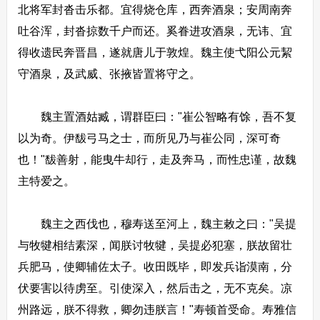
北将军封沓击乐都。宜得烧仓库，西奔酒泉；安周南奔
吐谷浑，封沓掠数千户而还。奚眷进攻酒泉，无讳、宜
得收遗民奔晋昌，遂就唐儿于敦煌。魏主使弋阳公元絜
守酒泉，及武威、张掖皆置将守之。
魏主置酒姑臧，谓群臣曰："崔公智略有馀，吾不复
以为奇。伊馛弓马之士，而所见乃与崔公同，深可奇
也！"馛善射，能曳牛却行，走及奔马，而性忠谨，故魏
主特爱之。
魏主之西伐也，穆寿送至河上，魏主敕之曰："吴提
与牧犍相结素深，闻朕讨牧犍，吴提必犯塞，朕故留壮
兵肥马，使卿辅佐太子。收田既毕，即发兵诣漠南，分
伏要害以待虏至。引使深入，然后击之，无不克矣。凉
州路远，朕不得救，卿勿违朕言！"寿顿首受命。寿雅信