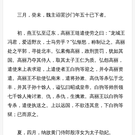
三月，癸未，魏主诏罢沙门年五十已下者。
初，燕王弘至辽东，高丽王琏遣使劳之曰："龙城王
冯君，爱适野次，士马劳乎？"弘惭怒，称制让之。高丽
处之平郭，寻徙北丰。弘素侮高丽，政刑赏罚，犹如其
国。高丽乃夺其侍人，取其太子王仁为质。弘怨高丽，
遣使来上表求迎，上遣使者王白驹等迎之，并令高丽资
遣。高丽王不欲使弘南来，遣将孙漱、高仇等杀弘于北
丰，并其子孙十馀人，谥弘曰昭成皇帝。白驹等帅所领
七千馀人掩讨漱、仇，杀仇，生擒漱。高丽王以白驹等
专杀，遣使执送之。上以远国，不欲违其意，下白驹等
狱；已而原之。
夏，四月，纳故黄门侍郎殷淳女为太子劭妃。