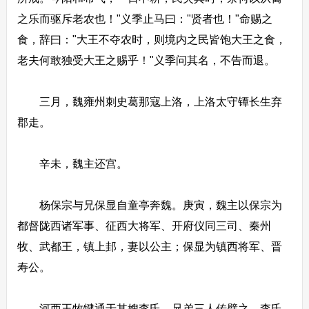
之乐而驱斥老农也！"义季止马曰："贤者也！"命赐之
食，辞曰："大王不夺农时，则境内之民皆饱大王之食，
老夫何敢独受大王之赐乎！"义季问其名，不告而退。
三月，魏雍州刺史葛那寇上洛，上洛太守镡长生弃
郡走。
辛未，魏主还宫。
杨保宗与兄保显自童亭奔魏。庚寅，魏主以保宗为
都督陇西诸军事、征西大将军、开府仪同三司、秦州
牧、武都王，镇上邽，妻以公主；保显为镇西将军、晋
寿公。
河西王牧犍通于其嫂李氏，兄弟三人传嬖之。李氏