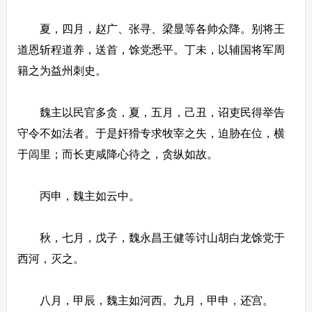
夏，四月，赵广、张寻、梁显等各帅众降。别将王
道恩斩程道养，送首，馀党悉平。丁未，以辅国将军周
籍之为益州刺史。
魏主以民官多贪，夏，五月，己丑，诏吏民得举告
守令不如法者。于是奸猾专求牧宰之失，迫胁在位，横
于闾里；而长吏咸降心待之，贪纵如故。
丙申，魏主如云中。
秋，七月，戊子，魏永昌王健等讨山胡白龙馀党于
西河，灭之。
八月，甲辰，魏主如河西。九月，甲申，还宫。