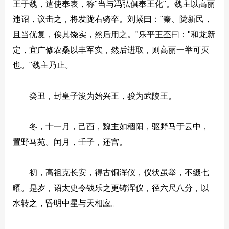
王于魏，遣使奉表，称"当与冯弘俱奉王化"。魏主以高丽
违诏，议击之，将发陇右骑卒。刘絜曰："秦、陇新民，
且当优复，俟其饶实，然后用之。"乐平王丕曰："和龙新
定，宜广修农桑以丰军实，然后进取，则高丽一举可灭
也。"魏主乃止。
癸丑，封皇子浚为始兴王，骏为武陵王。
冬，十一月，己酉，魏主如稒阳，驱野马于云中，
置野马苑。闰月，壬子，还宫。
初，高祖克长安，得古铜浑仪，仪状虽举，不缀七
曜。是岁，诏太史令钱乐之更铸浑仪，径六尺八分，以
水转之，昏明中星与天相应。