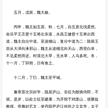
五月，戊寅，魏大赦。
丙申，魏主如五原。秋，七月，自五原北伐柔然。
命乐平王丕督十五将出东道，永昌王健督十五将出西
道，魏主自出中道。至浚稽山，复分中道为二：陈留王
崇从大泽向涿邪山，魏主从浚稽北向天山，西登白阜，
不见柔然而还。时漠北大旱，无水草，人马多死。冬，
十一月，丁卯朔，日有食之。
十二月，丁巳，魏主至平城。
豫章雷次宗好学，隐居庐山。尝征为散骑侍郎，不
就。是岁，以处士征至建康，为开馆于鸡笼山，使聚徒
教授。帝雅好艺文，使丹阳尹庐江何尚之立玄学，太子