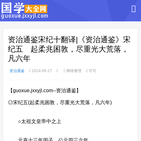
资治通鉴宋纪十翻译|《资治通鉴》宋
纪五 起柔兆困敦，尽重光大荒落，
凡六年
资治通鉴
2024-08-27
网络整理
可可
【guoxue.jxxyjl.com--资治通鉴】
◎宋纪五(起柔兆困敦，尽重光大荒落，凡六年)
○太祖文皇帝中之上
元嘉十三年丙子，公元四三六年