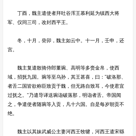
丁酉，魏主遣使者拜吐谷浑王慕利延为镇西大将
军、仪同三司，改封西平王。
冬，十月，癸卯，魏主如云中。十一月，壬申，还
宫。
魏主复遣散骑侍郎董琬、高明等多赍金帛，使西
域，招抚九国。琬等至乌孙，其王甚喜，曰："破洛那、
者舌二国皆欲称臣致贡于魏，但无路自致耳，今使君宜
过抚之。"乃遣导译送琬诣破落那，明诣者舌。帝国闻
之，争遣使者随琬等入贡，凡十六国。自是每岁朝贡不
绝。
魏主以其妹武威公主妻河西王牧犍，河西王遣宋繇