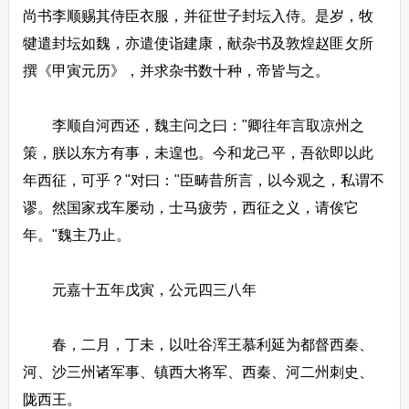
尚书李顺赐其侍臣衣服，并征世子封坛入侍。是岁，牧
犍遣封坛如魏，亦遣使诣建康，献杂书及敦煌赵匪攵所
撰《甲寅元历》，并求杂书数十种，帝皆与之。
李顺自河西还，魏主问之曰："卿往年言取凉州之
策，朕以东方有事，未遑也。今和龙己平，吾欲即以此
年西征，可乎？"对曰："臣畴昔所言，以今观之，私谓不
谬。然国家戎车屡动，士马疲劳，西征之义，请俟它
年。"魏主乃止。
元嘉十五年戊寅，公元四三八年
春，二月，丁未，以吐谷浑王慕利延为都督西秦、
河、沙三州诸军事、镇西大将军、西秦、河二州刺史、
陇西王。