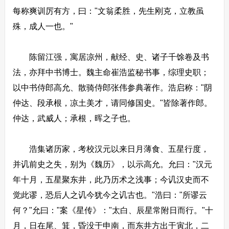
每称爽训厉有方，曰："文翁柔胜，先生刚克，立教虽
殊，成人一也。"
陈留江强，寓居凉州，献经、史、诸子千馀卷及书
法，亦拜中书博士。魏主命崔浩监秘书事，综理史职；
以中书侍郎高允、散骑侍郎张伟参典著作。浩启称："阴
仲达、段承根，凉土美才，请同修国史。"皆除著作郎。
仲达，武威人；承根，晖之子也。
浩集诸历家，考校汉元以来日月薄食、五星行度，
并讥前史之失，别为《魏历》，以示高允。允曰："汉元
年十月，五星聚东井，此乃历术之浅事；今讥汉史而不
觉此谬，恐后人之讥今犹今之讥古也。"浩曰："所谬云
何？"允曰："案《星传》："太白、辰星常附日而行。"十
月，日在尾、箕，昏没于申南，而东井方出于寅北，二