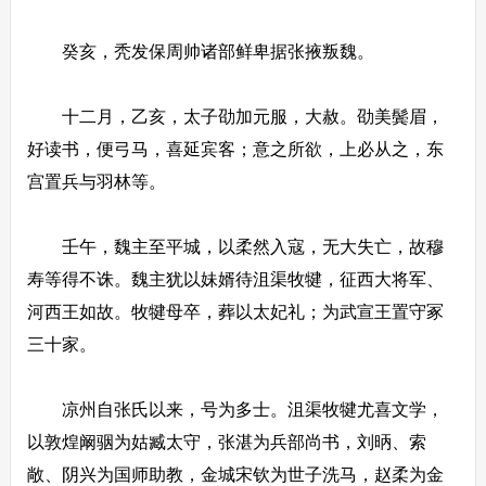
癸亥，秃发保周帅诸部鲜卑据张掖叛魏。
十二月，乙亥，太子劭加元服，大赦。劭美鬓眉，
好读书，便弓马，喜延宾客；意之所欲，上必从之，东
宫置兵与羽林等。
壬午，魏主至平城，以柔然入寇，无大失亡，故穆
寿等得不诛。魏主犹以妹婿待沮渠牧犍，征西大将军、
河西王如故。牧犍母卒，葬以太妃礼；为武宣王置守冢
三十家。
凉州自张氏以来，号为多士。沮渠牧犍尤喜文学，
以敦煌阚骃为姑臧太守，张湛为兵部尚书，刘昞、索
敞、阴兴为国师助教，金城宋钦为世子洗马，赵柔为金