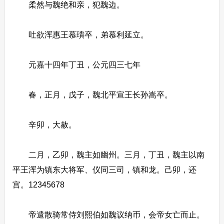
柔然与魏绝和亲，犯魏边。
吐欲浑惠王慕璝卒，弟慕利延立。
元嘉十四年丁丑，公元四三七年
春，正月，戊子，魏北平宣王长孙嵩卒。
辛卯，大赦。
二月，乙卯，魏主如幽州。三月，丁丑，魏主以南
平王浑为镇东大将军、仪同三司，镇和龙。己卯，还
宫。12345678
帝遣散骑常侍刘熙伯如魏议纳币，会帝女亡而止。