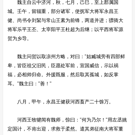
魏主自云中济河，秋，七月，己巳，至上郡属国
城。壬午，留辎重，部分诸军，使抚军大将军永昌王
健、尚书令刘絜与常山王素为前锋，两道并进；骠骑大
将军乐平王丕、太宰阳平王杜超为后继；以平西将军源
贺为乡导。
魏主问贺以取凉州方略，对曰："姑臧城旁有四部鲜
卑，皆臣祖父旧民，臣愿处军前，宣国威信，示以祸
福，必相帅归命。外援既服，然后取其孤城，如反掌
耳。"魏主曰："善！"
八月，甲午，永昌王健获河西畜产二十馀万。
河西王牧犍闻有魏师，惊曰："何为乃尔！"用左丞姚
定国计，不肯出迎，求救于柔然。遣其弟征南大将军董