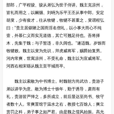
部郎，广平程骏、骏从弟弘为世子侍讲。魏主克凉州，
皆礼而用之，以阚骃、刘昞为乐平王丕从事中郎。安定
胡叟，少有俊才，往从牧犍，牧犍不甚重之，叟谓程弘
曰："贵主居僻陋之国而淫名僣礼，以小事大而心不纯
壹，外慕仁义而实无道德，其亡可翘足待也。吾将择
木，先集于魏；与子暂违，非久阔也。"遂适魏。岁馀而
牧犍败。魏主以叟为先识，拜虎威将军，赐爵始复男。
河内常爽，世寓凉州，不受礼命，魏主以为宣威将军。
河西右相宋繇从魏主至平城而卒。
魏主以索敞为中书博士。时魏朝方尚武功，贵游子
弟以讲学为意。敞为博士十馀年，勤于诱导，肃而有
礼，贵游皆严惮之，多所成立，前后显达至尚书、牧守
者数十人。常爽置馆于温水之右，教授七百馀人；爽立
赏罚之科，弟子事之如严君。由是魏之儒风始振。高允