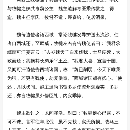
与牧犍之姊共毒魏公主，魏主遣解毒医乘传救之，得
愈。魏主征李氏，牧犍不遣，厚资给，使居酒泉。
魏每遣使者诣西域，常诏牧犍发导护送出流沙。使
者自西域还，至武威，牧犍左右有告魏使者曰："我君承
蠕蠕可汗妄言云："去岁魏天子自来伐我，士马疫死，大
败而还；我擒其长弟乐平王丕。"我君大喜，宣言于国。
又闻可汗遣使告西域诸国，称："魏已削弱，今天下唯我
为强，若更有魏使，勿复供奉。"西域诸国颇有贰心。"使
还，具以状闻。魏主遣尚书贺多罗使凉州观虚实，多罗
还，亦言牧犍虽外修臣礼，内实乖悖。
魏主欲讨之，以问崔浩。对曰："牧犍逆心已露，不
可不诛。官军往年北伐，虽不克获，实无所损。战马三