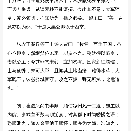
十万匹，计在道死伤不满八千，常岁羸死亦不减万匹。
而远方乘虚，遽谓衰耗不能复振。今出其不意，大军猝
至，彼必骇扰，不知所为，擒之必矣。"魏主曰："善！吾
意亦以为然。"于是大集公卿议于西堂。
弘农王奚斤等三十馀人皆曰："牧犍，西垂下国，虽
心不纯臣，然继父位以来，职贡不乏。朝廷待以藩臣，
妻以公主；今其罪恶未彰，宜加恕宥。国家新征蠕蠕，
士马疲弊，未可大举。且闻其土地卤瘠，难得水草，大
军既至，彼必婴城固守。攻之不拔，野无所掠，此危道
也。"
初，崔浩恶尚书李顺，顺使凉州凡十二返，魏主以
为能。凉武宣王数与顺游宴，对其群下时为骄慢之语；
恐顺泄之，随以金宝纳于顺怀，顺亦为之隐。浩知之，