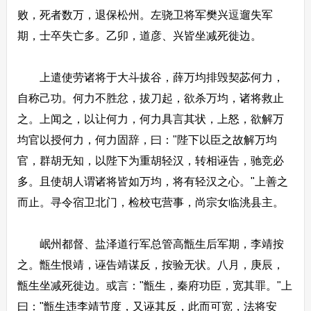
败，死者数万，退保松州。左骁卫将军樊兴逗遛失军
期，士卒失亡多。乙卯，道彦、兴皆坐减死徙边。
上遣使劳诸将于大斗拔谷，薛万均排毁契苾何力，
自称己功。何力不胜忿，拔刀起，欲杀万均，诸将救止
之。上闻之，以让何力，何力具言其状，上怒，欲解万
均官以授何力，何力固辞，曰："陛下以臣之故解万均
官，群胡无知，以陛下为重胡轻汉，转相诬告，驰竞必
多。且使胡人谓诸将皆如万均，将有轻汉之心。"上善之
而止。寻令宿卫北门，检校屯营事，尚宗女临洮县主。
岷州都督、盐泽道行军总管高甑生后军期，李靖按
之。甑生恨靖，诬告靖谋反，按验无状。八月，庚辰，
甑生坐减死徙边。或言："甑生，秦府功臣，宽其罪。"上
曰："甑生违李靖节度，又诬其反，此而可宽，法将安