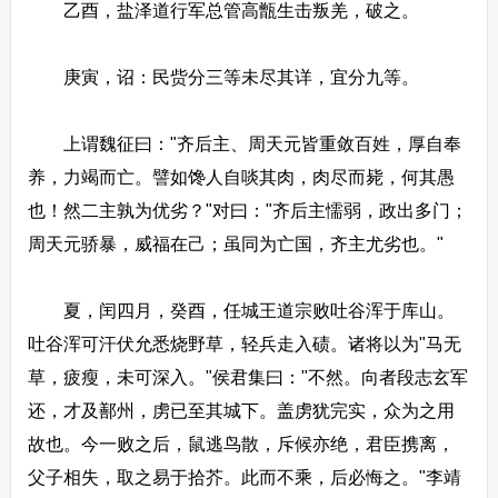
乙酉，盐泽道行军总管高甑生击叛羌，破之。
庚寅，诏：民赀分三等未尽其详，宜分九等。
上谓魏征曰："齐后主、周天元皆重敛百姓，厚自奉
养，力竭而亡。譬如馋人自啖其肉，肉尽而毙，何其愚
也！然二主孰为优劣？"对曰："齐后主懦弱，政出多门；
周天元骄暴，威福在己；虽同为亡国，齐主尤劣也。"
夏，闰四月，癸酉，任城王道宗败吐谷浑于库山。
吐谷浑可汗伏允悉烧野草，轻兵走入碛。诸将以为"马无
草，疲瘦，未可深入。"侯君集曰："不然。向者段志玄军
还，才及鄯州，虏已至其城下。盖虏犹完实，众为之用
故也。今一败之后，鼠逃鸟散，斥候亦绝，君臣携离，
父子相失，取之易于拾芥。此而不乘，后必悔之。"李靖