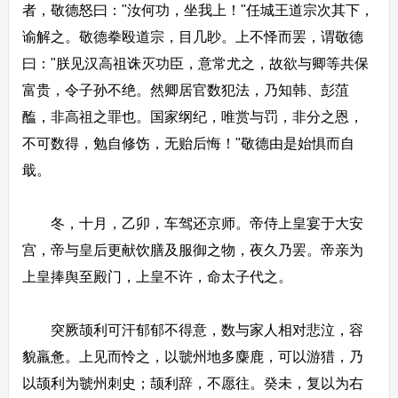
者，敬德怒曰："汝何功，坐我上！"任城王道宗次其下，
谕解之。敬德拳殴道宗，目几眇。上不怿而罢，谓敬德
曰："朕见汉高祖诛灭功臣，意常尤之，故欲与卿等共保
富贵，令子孙不绝。然卿居官数犯法，乃知韩、彭菹
醢，非高祖之罪也。国家纲纪，唯赏与罚，非分之恩，
不可数得，勉自修饬，无贻后悔！"敬德由是始惧而自
戢。
冬，十月，乙卯，车驾还京师。帝侍上皇宴于大安
宫，帝与皇后更献饮膳及服御之物，夜久乃罢。帝亲为
上皇捧舆至殿门，上皇不许，命太子代之。
突厥颉利可汗郁郁不得意，数与家人相对悲泣，容
貌羸惫。上见而怜之，以虢州地多麋鹿，可以游猎，乃
以颉利为虢州刺史；颉利辞，不愿往。癸未，复以为右