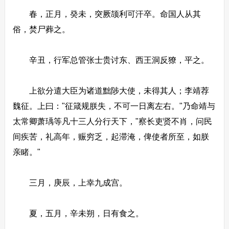
春，正月，癸未，突厥颉利可汗卒。命国人从其
俗，焚尸葬之。
辛丑，行军总管张士贵讨东、西王洞反獠，平之。
上欲分遣大臣为诸道黜陟大使，未得其人；李靖荐
魏征。上曰："征箴规朕失，不可一日离左右。"乃命靖与
太常卿萧瑀等凡十三人分行天下，"察长吏贤不肖，问民
间疾苦，礼高年，赈穷乏，起滞淹，俾使者所至，如朕
亲睹。"
三月，庚辰，上幸九成宫。
夏，五月，辛未朔，日有食之。