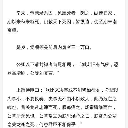
辛未，帝亲录系囚，见应死者，闵之，纵使归家，
期以来秋来就死。仍敕天下死囚，皆纵遣，使至期来诣
京师。
是岁，党项等羌前后内属者三十万口。
公卿以下请封禅者首尾相属，上谕以"旧有气疾，恐
登高增剧，公等勿复言。"
上谓侍臣曰："朕比来决事或不能皆如律令，公辈以
为事小，不复执奏。夫事无不由小以致大，此乃危亡之
端也。昔关龙逄忠谏而死，朕每痛之。炀帝骄暴而亡，
公辈所亲见也。公辈常宜为朕思炀帝之亡，朕常为公辈
念关龙逄之死，何患君臣不相保乎！"