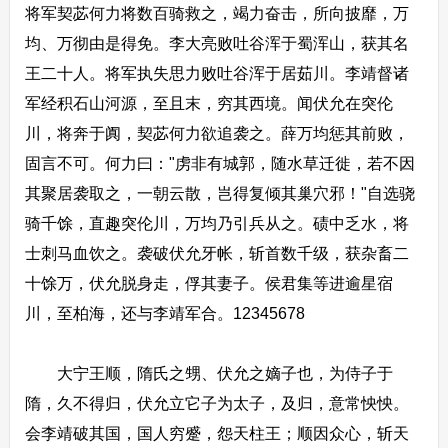
将军契苾何力将数百骑救之，竭力奋击，所向披靡，万
均、万彻由是得免。李大亮败吐谷浑于蜀浑山，获其名
王二十人。将军执失思力败吐谷浑于居茹川。李靖督诸
军经积石山河源，至且末，穷其西境。闻伏允在突伦
川，将奔于阗，契苾何力欲追袭之。薛万均惩其前败，
固言不可。何力曰："虏非有城郭，随水草迁徙，若不因
其聚居袭取之，一朝云散，岂得复倾其巢穴邪！"自选骁
骑千馀，直趣突伦川，万均乃引兵从之。碛中乏水，将
士刺马血饮之。袭破伏允牙帐，斩首数千级，获杂畜二
十馀万，伏允脱身走，俘其妻子。侯君集等进逾星宿
川，至柏海，还与李靖军合。12345678
大宁王顺，隋氏之甥、伏允之嫡子也，为侍子于
隋，久不得归，伏允立它子为太子，及归，意常怏怏。
会李靖破其国，国人穷蹙，怨天柱王；顺因众心，斩天