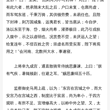
有此六者，然承隋末大乱之后，户口未复，仓廪尚虚，
而车驾东巡，千乘万骑，其供顿劳费，未易任也。且陛
下封禅，则万国咸集，远夷君长，皆当扈从；今自伊、
洛以东至于海、岱，烟火尚希，灌莽极目，此乃引戎狄
入腹中，示之以虚弱也。况赏赉不赀，未厌远人之望；
给复连年，不偿百姓之劳；崇虚名而受实害，陛下将焉
用之！"会河南、北数州大水，事遂寝。
上将幸九成宫，通直散骑常侍姚思廉谏。上曰："朕
有气疾，暑辄顿剧，往避之耳。"赐思廉绢五十匹。
监察御史马周上疏，以为："东宫在宫城之中，而大
安宫乃在宫城之西，制度比于宸居，尚为卑小，于四方
观听，有所不足。宜增修高大，以称中外之望。又，太