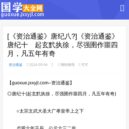
[《资治通鉴》唐纪八?]《资治通鉴》
唐纪十 起玄黓执徐，尽强圉作噩四
月，凡五年有奇
资治通鉴
2024-09-04
网络整理
可可
【guoxue.jxxyjl.com--资治通鉴】
◎唐纪十(起玄黓执徐，尽强圉作噩四月，凡五年有奇)
○太宗文武大圣大广孝皇帝上之下
贞观六年壬辰，公元六三二年