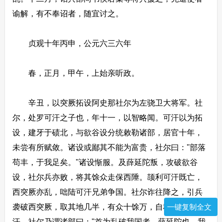
谕解，有不奉诏者，随宜讨之。
贞观十年丙申，公元六三六年
春，正月，甲午，上始亲听政。
辛丑，以突厥拓设阿史那社尔为左骁卫大将军。社
尔，处罗可汗之子也，年十一，以智略闻。可汗以为拓
设，建牙于碛北，与欲谷设分统敕勒诸部，居官十年，
未尝有所赋敛。诸设或鄙其不能为富贵，社尔曰："部落
苟丰，于我足矣。"诸设惭服。及薛延陀叛，攻破欲谷
设，社尔兵亦败，将其馀众走保西陲。颉利可汗既亡，
西突厥亦乱，咄陆可汗兄弟争国。社尔诈往降之，引兵
袭破西突厥，取其地几半，有众十馀万，自称答布可
一键复制全文
汗。社尔乃谓诸部曰："首为乱破我国者，薛延陀也，我