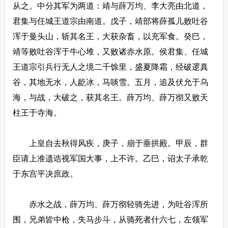
从之。中分其军为两道：靖与薛万均、李大亮由北道，
君集与任城王道宗由南道。戊子，靖部将薛孤儿败吐谷
浑于曼头山，斩其名王，大获杂畜，以充军食。癸巳，
靖等败吐谷浑于牛心堆，又败诸赤水原。侯君集、任城
王道宗引兵行无人之境二千馀里，盛夏降霜，经破逻真
谷，其地无水，人龁冰，马啖雪。五月，追及伏允于乌
海，与战，大破之，获其名王。薛万均、薛万彻又败天
柱王于寺海。
上皇自去秋得风疾，庚子，崩于垂拱殿。甲辰，群
臣请上准遗诰视军国大事，上不许。乙巳，诏太子承乾
于东宫平决庶政。
赤水之战，薛万均、薛万彻轻骑先进，为吐谷浑所
围，兄弟皆中枪，失马步斗，从骑死者什六七，左领军