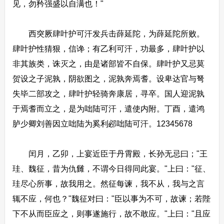
见，勿矜强盛以自满也！"
西突厥肆叶护可汗发兵击薛延陀，为薛延陀所败。
肆叶护性猜狠，信谗；有乙利可汗，功最多，肆叶护以
非其族类，诛灭之，由是诸部皆不自保。肆叶护又忌莫
贺设之子泥孰，阴欲图之，泥孰奔焉耆。设卑达官与弩
失毕二部攻之，肆叶护轻骑奔康居，寻卒。国人迎泥孰
于焉耆而立之，是为咄陆可汗，遣使内附。丁酉，遣鸿
胪少卿刘善因立咄陆为奚利邲咄陆可汗。12345678
闰月，乙卯，上宴近臣于丹霄殿，长孙无忌曰；"王
珪、魏征，昔为仇雠，不谓今日得同此宴。"上曰："征、
珪尽心所事，故我用之。然征每谏，我不从，我与之言
辄不应，何也？"魏征对曰："臣以事为不可，故谏；若陛
下不从而臣应之，则事遂施行，故不敢应。"上曰："且应