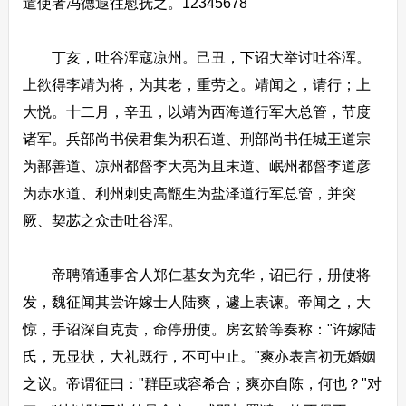
遣使者冯德遐往慰抚之。12345678
丁亥，吐谷浑寇凉州。己丑，下诏大举讨吐谷浑。
上欲得李靖为将，为其老，重劳之。靖闻之，请行；上
大悦。十二月，辛丑，以靖为西海道行军大总管，节度
诸军。兵部尚书侯君集为积石道、刑部尚书任城王道宗
为鄯善道、凉州都督李大亮为且末道、岷州都督李道彦
为赤水道、利州刺史高甑生为盐泽道行军总管，并突
厥、契苾之众击吐谷浑。
帝聘隋通事舍人郑仁基女为充华，诏已行，册使将
发，魏征闻其尝许嫁士人陆爽，遽上表谏。帝闻之，大
惊，手诏深自克责，命停册使。房玄龄等奏称："许嫁陆
氏，无显状，大礼既行，不可中止。"爽亦表言初无婚姻
之议。帝谓征曰："群臣或容希合；爽亦自陈，何也？"对