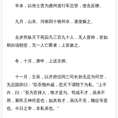
辛未，以张士贵为龚州道行军总管，使击反獠。
九月，山东、河南四十馀州水，遣使赈之。
去岁所纵天下死囚凡三百九十人，无人督帅，皆如
期自诣朝堂，无一人亡匿者；上皆赦之。
冬，十月，庚申，上还京师。
十一月，壬辰，以开府仪同三司长孙无忌为司空，
无忌固辞曰："臣忝预外戚，恐天下谓陛下为私。"上不
许，曰："吾为官择人，惟才是与。苟或不才，虽亲不
用，襄邑王神符是也；如其有才，虽仇不充，魏征等是
也。今日之举，非私亲也。"