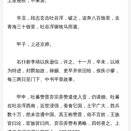
上皇寝疾，不果居。
辛丑，段志玄击吐谷浑，破之，追奔八百馀里，去
青海三十馀里，吐谷浑驱牧马而遁。
甲子，上还京师。
右仆射李靖以疾逊位，许之。十一月，辛未，以靖
为特进，封爵如故，禄赐、吏卒并依旧给，俟疾小瘳，
每三两日至门下、中书平章政事。
甲申，吐蕃赞普弃宗弄赞遣使入贡，仍请婚。吐蕃
在吐谷浑西南，近世浸强，蚕食它国，土宇广大，胜兵
数十万，然未尝通中国。其王称赞普，俗不言姓，王族
皆曰论，宦族皆曰尚。弃宗弄赞有勇略，四邻畏之。上