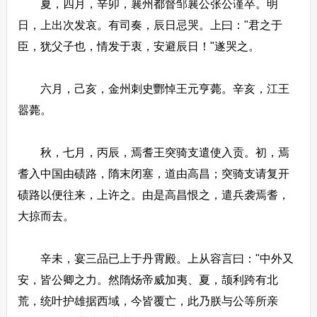
夏，四月，辛卯，襄州都督邹襄公张公谨卒。明
日，上出次发哀。有司奏，辰日忌哭。上曰："君之于
臣，犹父子也，情发于衷，安避辰日！"遂哭之。
六月，己亥，金州刺史酆悼王元亨薨。辛亥，江王
嚣薨。
秋，七月，丙辰，焉耆王突骑支遣使入贡。初，焉
耆入中国由碛路，隋末闭塞，道由高昌；突骑支请复开
碛路以便往来，上许之。由是高昌恨之，遣兵袭焉耆，
大掠而去。
辛未，宴三品已上于丹霄殿。上从容言曰："中外又
安，皆公卿之力。然隋炀帝威加夷、夏，颉利跨有北
荒，统叶护雄据西域，今皆覆亡，此乃朕与公等所亲