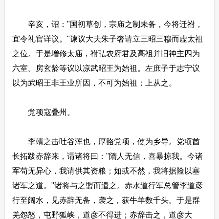
辛亥，诏："国初草创，宗庙之制未备，今将迁祔，
宜令礼官详议。"谏议大夫朱子奢请立三昭三穆而虚太祖
之位。于是增修太庙，祔弘农府君及高祖并旧神主四为
六室。房玄龄等议以凉武昭王为始祖。左庶子于志宁议
以为武昭王非王业所因，不可为始祖；上从之。
党项寇叠州。
李靖之击吐谷浑也，厚赂党项，使为乡导。党项酋
长拓跋赤辞来，谓诸将曰："隋人无信，喜暴掠我。今诸
军苟无异心，我请供其资粮；如或不然，我将据险以塞
诸军之道。"诸将与之盟而遣之。赤水道行军总管李道彦
行至阔水，见赤辞无备，袭之，获牛羊数千头。于是群
羌怨怒，屯野狐峡，道彦不得进；赤辞击之，道彦大