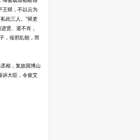
，缚嘉载致都船诏
平王狱，不以云为
私此三人。"狱吏
能进贤、退不肖，
父子，佞邪乱朝，而
丞相，复故国博山
诬诉大臣，令俊艾