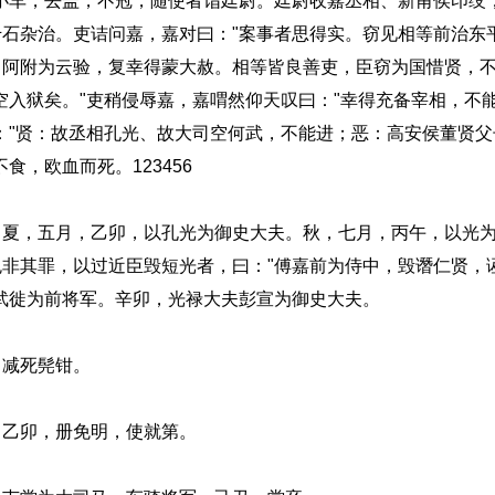
小车，去盖，不冠，随使者诣廷尉。廷尉收嘉丞相、新甫侯印绶
石杂治。吏诘问嘉，嘉对曰："案事者思得实。窃见相等前治东
阿附为云验，复幸得蒙大赦。相等皆良善吏，臣窃为国惜贤，不
空入狱矣。"吏稍侵辱嘉，嘉喟然仰天叹曰："幸得充备宰相，不
："贤：故丞相孔光、故大司空何武，不能进；恶：高安侯董贤
，欧血而死。123456
，五月，乙卯，以孔光为御史大夫。秋，七月，丙午，以光为
非其罪，以过近臣毁短光者，曰："傅嘉前为侍中，毁谮仁贤，
武徙为前将军。辛卯，光禄大夫彭宣为御史大夫。
减死髡钳。
乙卯，册免明，使就第。