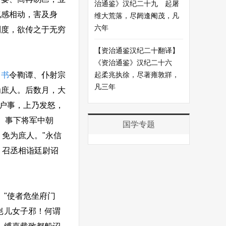
治通鉴》汉纪二十九 起屠
气感相动，害及身
维大荒落，尽阏逢阉茂，凡
六年
制度，欲传之于无穷
【资治通鉴汉纪二十翻译】
《资治通鉴》汉纪二十六
尚书
令鞫谭、仆射宗
起柔兆执徐，尽著雍敦牂，
凡三年
为庶人。后数月，大
贤户事，上乃发怒，
。事下将军中朝
国学专题
免为庶人。"永信
，召丞相诣廷尉诏
"使者危坐府门
岂儿女子邪！何谓