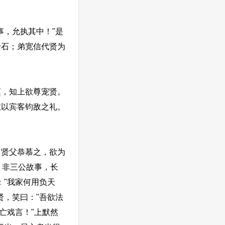
，允执其中！"是
千石；弟宽信代贤为
，知上欲尊宠贤。
敢以宾客钧敌之礼。
贤父恭慕之，欲为
，非三公故事，长
："我家何用负天
贤，笑曰："吾欲法
亡戏言！"上默然