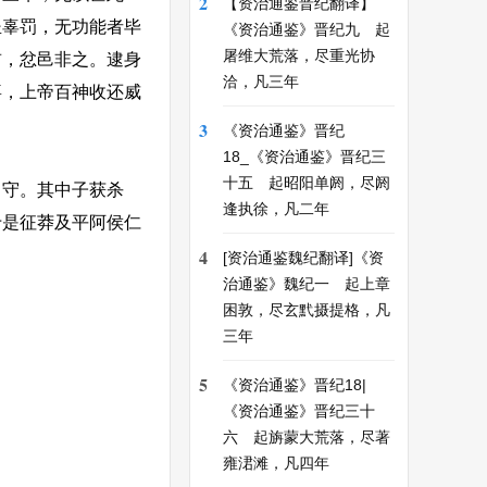
2
【资治通鉴晋纪翻译】
坐辜罚，无功能者毕
《资治通鉴》晋纪九 起
屠维大荒落，尽重光协
前，忿邑非之。逮身
洽，凡三年
喜，上帝百神收还威
3
《资治通鉴》晋纪
18_《资治通鉴》晋纪三
十五 起昭阳单阏，尽阏
守。其中子获杀
逢执徐，凡二年
于是征莽及平阿侯仁
4
[资治通鉴魏纪翻译]《资
治通鉴》魏纪一 起上章
困敦，尽玄黓摄提格，凡
三年
5
《资治通鉴》晋纪18|
《资治通鉴》晋纪三十
六 起旃蒙大荒落，尽著
雍涒滩，凡四年