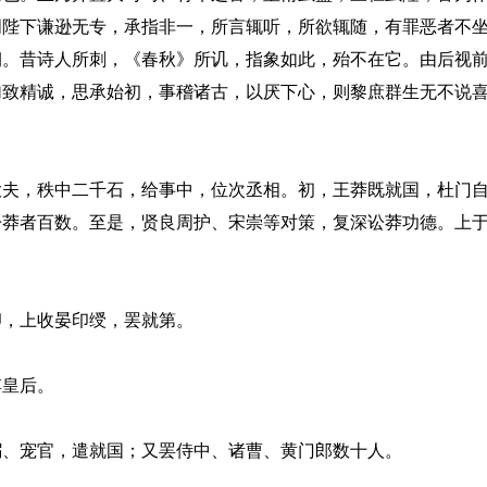
明陛下谦逊无专，承指非一，所言辄听，所欲辄随，有罪恶者不
朝。昔诗人所刺，《春秋》所讥，指象如此，殆不在它。由后视
加致精诚，思承始初，事稽诸古，以厌下心，则黎庶群生无不说
，秩中二千石，给事中，位次丞相。初，王莽既就国，杜门自
讼莽者百数。至是，贤良周护、宋崇等对策，复深讼莽功德。上
，上收晏印绶，罢就第。
皇后。
、宠官，遣就国；又罢侍中、诸曹、黄门郎数十人。