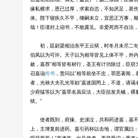
缘私横求，恩已过厚，求索自恣，不知厌足，甚
体。陛下寝疾久不平，继嗣未立，宜思正万事，
哉！臣谨封上诏书，不敢露见。非爱死而不自法，
初，廷尉梁相治东平王云狱，时冬月未尽二旬
伯凤以为可许。天子以为相等皆见上体不平，外
赦，嘉荐"相等皆有材行，圣王有计功除过，臣窃
召嘉诣
尚书
，责问以"相等前坐不忠，罪恶著闻，
者，光禄大夫孔光等劾"嘉迷国罔上，不道，请谒
少府猛等以为"嘉罪名虽应法，大臣括发关械，裸
狱。"
使者既到，府掾、史涕泣，共和药进嘉，嘉不肯
上，主簿复前进药。嘉引药杯以击地，谓官属曰：