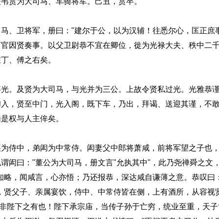
韦赏为大司马、车骑将军。己丑，赏卒。
、卫将军，册曰："建尔于公，以为汉辅！往悉尔心，匡正庶事
百官因贤奏事。以父卫尉恭不宜在卿位，徙为光禄大夫、秩中二
在丁、傅之右矣。
。及贤为大司马，与光并为三公。上故令贤私过光。光雅恭谨
却入，贤至中门，光入阁，既下车，乃出，拜谒、送迎其谨，不
由是权与人主侔矣。
侍中，弟闳为中常侍。闳妻父中郎将萧咸，前将军望之子也，
谓闳曰："董公为大司马，册文言"允执其中"，此乃尧禅舜之文
知略，闻咸言，心亦悟；乃还报恭，深达咸自谦薄之意。恭叹曰
，贤父子、亲属宴饮，侍中、中常侍皆在侧，上有酒所，从容视
，非陛下之有也！陛下承宗庙，当传子孙于亡穷，统业至重，天子