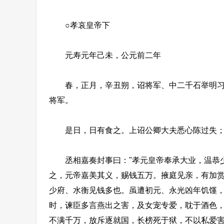
○孝哀皇帝下
元寿元年己未，公元前二年
春，正月，辛丑朔，诏将军、中二千石举明习兵
将军。
是日，日有食之。上诏公卿大夫悉心陈过失；
丞相嘉奏封事曰："孝元皇帝奉承大业，温恭少
之，元帝嘉美其义，赐钱五万。掖庭见亲，有加
少府、水衡见钱多也。虽遭初元、永光凶年饥馑
时，谏臣多言燕出之害，及女宠专爱，耽于酒色
不满千万，放斥逐就国，长榜死于狱，不以私爱