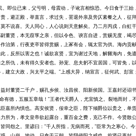
。即位已来，父亏明，母震动，子讹言相惊恐。今日食于三始
自责，避正殿，举直言，求过失，罢退外亲及旁仄素餐之人，征
，莫不说喜。天人同心，人心说则天意解矣。乃二月丙戌，白虹
都尉董贤，本无葭莩之亲，但以令色、谀言自进，赏赐无度，竭
将作治第，行夜吏卒皆得赏赐，上冢有会，辄太官为供。海内贡
如此，反所以害之也！诚欲哀贤，宜为谢过天地，解雠海内，免
内之所仇，未有得久安者也。孙宠、息夫躬不宜居国，可皆免，
，建立大政，兴太平之端。"上感大异，纳宣言，征何武、彭宣
封董贤二千户，赐孔乡侯、汝昌侯、阳新侯国。王嘉封还诏书
天命有德，五服五章哉！"王者代天爵人，尤宜慎之。裂地而封，
此臣嘉所内惧也。高安侯贤，佞幸之臣，陛下倾爵位以贵之，单
民力所为，孝文皇帝欲起露台，重百金之费，克己不作。今贤散
皆同怨之。里谚曰："千人所指，无病而死，"臣常为之寒心。
窃惑。山崩、地动、日食于三朝，皆阴侵阳之戒也。前贤已再封