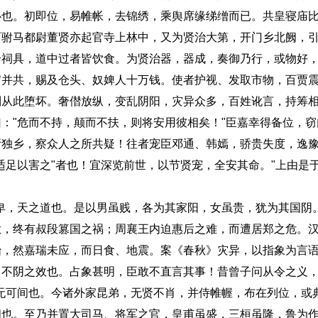
心也。初即位，易帷帐，去锦绣，乘舆席缘绨缯而已。共皇寝庙
而驸马都尉董贤亦起官寺上林中，又为贤治大第，开门乡北阙，
给祠具，道中过者皆饮食。为贤治器，器成，奏御乃行，或物好
官并共，赐及仓头、奴婢人十万钱。使者护视、发取市物，百贾
制从此堕坏。奢僣放纵，变乱阴阳，灾异众多，百姓讹言，持筹
："危而不持，颠而不扶，则将安用彼相矣！"臣嘉幸得备位，
所独乡，察众人之所共疑！往者宠臣邓通、韩嫣，骄贵失度，逸
适足以害之"者也！宜深览前世，以节贤宠，全安其命。"上由是
，天之道也。是以男虽贱，各为其家阳，女虽贵，犹为其国阴
欲，终有叔段篡国之祸；周襄王内迫惠后之难，而遭居郑之危。
始，然嘉瑞未应，而日食、地震。案《春秋》灾异，以指象为言
不阴之效也。占象甚明，臣敢不直言其事！昔曾子问从令之义，
无可间也。今诸外家昆弟，无贤不肖，并侍帷幄，布在列位，或
闻也。至乃并置大司马、将军之官，皇甫虽盛，三桓虽隆，鲁为