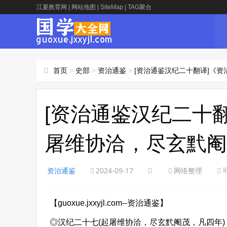
江夏教育网
|
网站地图
|
SiteMap
|
TAG聚合
首页
>
史部
>
资治通鉴
>
[资治通鉴汉纪二十翻译]《
[资治通鉴汉纪二十
屠维协洽，尽玄黓阉
资治通鉴
2024-09-17
网络整理
【guoxue.jxxyjl.com--资治通鉴】
◎汉纪二十七(起屠维协洽，尽玄黓阉茂，凡四年)