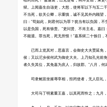
咀药而死！"嘉遂装，出见使者，再拜受诏；乘吏
狱。上闻嘉生自诣吏，大怒，使将军以下与五二千
不当死，欲关公卿，示重慎，诚不见其外内顾望，
曰："苟如此，则君何以为罪？犹当有以负国，不
以是负国，死有馀责。"吏问贤、不肖主名。嘉曰
不能退。罪当死，死无所恨！"嘉系狱二十馀日，不食
已而上览其对，思嘉言，会御史大夫贾延免，夏
侯；又以汜乡侯何武为御史大夫。上乃知孔光前免
者久失其位，其免嘉为庶人，归故郡。"八月，何
司隶鲍宣坐摧辱宰相，拒闭使者，无人臣礼，
大司马丁明素重王嘉，以其死而怜之；九月，