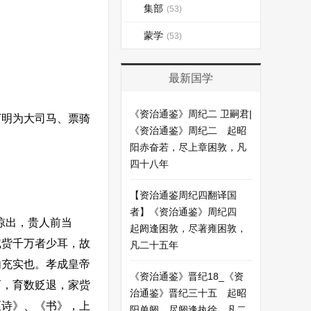
集部
(53)
蒙学
(53)
最新国学
《资治通鉴》周纪二 卫嗣君|
明为大司马、票骑
《资治通鉴》周纪二 起昭
阳赤奋若，尽上章困敦，凡
四十八年
【资治通鉴周纪四翻译国
者】《资治通鉴》周纪四
惊出，贵人前当
起阏逢困敦，尽著雍困敦，
戚赀千万者少耳，故
凡二十五年
内充实也。孝成皇帝
《资治通鉴》晋纪18_《资
育，育数贬退，家赀
治通鉴》晋纪三十五 起昭
《诗》、《书》，上
阳单阏，尽阏逢执徐，凡二