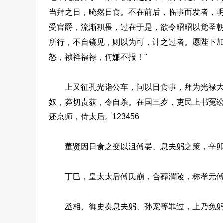
当拜之日，晻然日食。不在前后，临事而发者，
受官爵，流渐积畏，过在于是，欲令昭昭以觉圣
所行，不自镜见，则以为可，计之过者。愿陛下
怒，祯祥福禄，何嫌不报！"
上又征孔光诣公车，问以日食事，拜为光禄大夫
奴，莽切责获，令自杀。在国三岁，吏民上书冤
还京师，侍太后。123456
董贤因日食之变以沮傅晏、息夫躬之策，辛卯
丁巳，皇太太后傅氏崩，合葬渭陵，称孝元傅
丞相、御史奏息夫躬、孙宠等罪过，上乃免躬