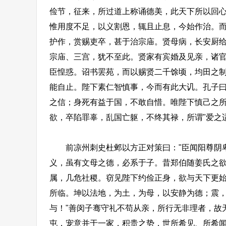
俭节，征来，所过道上称诵德美，此天下所以回
惟用度不足，以义割恩，辄且止息，今始作治。
护作，赏赐吏卒，甚于治宗庙。贤母病，长安厨
宗庙、三宫，犹不至此。贤家有宾婚及见亲，诸
臣惶惑。诏书罢苑，而以赐贤二千馀顷，均田之
能自止。陛下素仁智慎事，今而有此大讥。孔子曰
之信；身死有益于国，不敢自惜。唯陛下慎己之
欲，卒陷罪辜，乱国亡躯，不终其禄，所谓"爱之
前凉州刺史杜邺以方正对策曰："臣闻阳尊阴卑
义，虽有文母之德，必系于子。昔郑伯随姜氏之
属，几危社稷。窃见陛下约俭正身，欲与天下更
所临。坤以法地，为土，为母，以安静为德；震，
与！"善闵子骞守礼不苟从亲，所行无非理者，故
屯，宠意并于一家，积贵之势，世所希见、所希