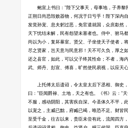
鲍宣上书曰："陛下父事天，母事地，子养黎民
正朔日尚恐毁败器物，何况于日亏乎！陛下深内
发觉孙宠、息夫躬过恶，免官遣就国，众庶歙然
天下忧结未解，民有怨望未塞者也。侍中、驸马
尚以为小，复坏暴室。贤父、子坐使天子使者，
尽之贤家，岂天意与民意邪！天不可久负，厚之
还之县官，如此，可以父子终其性命；不者，海
武、师丹、彭宣、傅喜，旷然使民易视，以应天心
上托傅太后遗诏，令太皇太后下丞相、御史，益
曰："臣闻爵禄、土地，天之有也。《书》云："
不服，感动阴阳，其害疾自深。今圣体久不平，
以宠之，主威已黜，府臧已竭，唯恐不足。财皆
至受千金，往古以来，贵臣未尝有此，流闻四方，
后遗诏诏丞相、御史，益贤户，赐三侯国，臣嘉