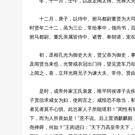
冬，十一月，壬午，以故定陶太傅、光禄大夫
十二月，庚子，以侍中、驸马都尉董贤为大司马
时贤年二十二，虽为三公，常给事中，领尚书，
驸马都尉。董氏亲属皆侍中、诸曹、奉朝请，宠
初，丞相孔光为御史大夫，贤父恭为御史，事光
及闻贤当来也，光警戒衣冠出门待，望见贤车乃
上闻之，喜，立拜光两兄子为谏大夫、常侍。贤
是时，成帝外家王氏衰废，唯平阿侯谭子去疾为
子宽信求咸女为妇，使闳言之。咸惶恐不敢当，私
者见者莫不心惧。此岂家人子所能堪邪！"闳性有
下，而为人所畏如是！"意不说。后上置酒麒麟殿
尧禅舜，何如？"王闳进曰："天下乃高皇帝天下