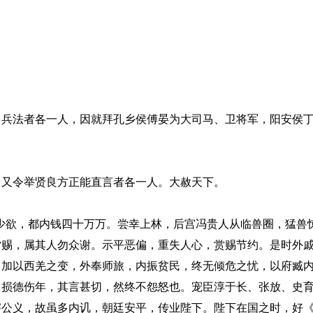
法者各一人，因就拜孔乡侯傅晏为大司马、卫将军，阳安侯丁
又令举贤良方正能直言者各一人。大赦天下。
欲，都内钱四十万万。尝幸上林，后宫冯贵人从临兽圈，猛兽
赏赐，属其人勿众谢。示平恶偏，重失人心，赏赐节约。是时外
，加以西羌之变，外奉师旅，内振贫民，终无倾危之忧，以府臧
，损德伤年，其言甚切，然终不怨怒也。宠臣淳于长、张放、史
害公义，故虽多内讥，朝廷安平，传业陛下。陛下在国之时，好