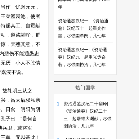
比当作，忧闵元元，
年
引王渠灌园池，使者
资治通鉴汉纪一_《资治通
，特赐其工。自贡献
鉴》汉纪五十 起重光作
震动，道路讙哗，群
噩，尽强圉单阏，凡七年
相惊，天惑其意，不
资治通鉴汉纪一|《资治通
窃内悲伤不能通愚忠
鉴》汉纪九 起重光赤奋
豫无厌，小人不胜情
若，尽强圉协洽，凡七年
于嘉浸不说。
热门国学
。故礼明三从之
汉兴，吕太后权私亲
1
资治通鉴汉纪二十翻译|
语。日食，明阳为阴
《资治通鉴》汉纪二十
孔子曰："是何言
三 起屠维大渊献，尽强
圉协洽，凡九年
典兵卫，或将军
作三军，无以甚此！