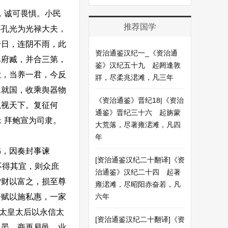
，诚可畏惧。小民
推荐国学
拜孔光为光禄大夫，
干日，连阴不雨，此
资治通鉴汉纪一_《资治通
尽府臧，并合三第，
鉴》汉纪五十九 起阏逢敦
献，当养一君，今反
牂，尽柔兆涒滩，凡三年
遣就国，收乘舆器物
《资治通鉴》晋纪18|《资治
以视天下。复征何
通鉴》晋纪三十六 起旃蒙
；拜鲍宣为司隶。
大荒落，尽著雍涒滩，凡四
年
，因奏封事谏
[资治通鉴汉纪二十翻译]《资
不得其宜，则众庶
治通鉴》汉纪二十四 起著
货财以富之，损至尊
雍涒滩，尽昭阳赤奋若，凡
公赋以施私惠，一家
六年
今太皇太后以永信太
[资治通鉴汉纪二十翻译]《资
，晏、商再易邑，业