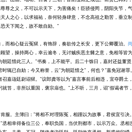
伤尊尊之义，不可以示天下，为害痛矣！臣骄侵罔，阴阳失节，
顺天人之心，以求福祐，奈何轻身肆意，不念高祖之勤苦，垂立
恐天下闻之，故不敢自劾。"
，而相心疑云冤狱，有饰辞，奏欲传之长安，更下公卿覆治。
内顾望，操持两心，幸云逾冬，无讨贼疾恶主雠之意，免相等皆
为朝廷惜此三人。"书奏，上不能平。后二十馀日，嘉封还益董
君时辄已自劾；今又称誉，云"为朝廷惜之"，何也？"嘉免冠谢罪
者召嘉诣廷尉诏狱。"议郎龚等以为"嘉言事前后相违，宜夺爵土，
躬就笞，非所以重国，褒宗庙也。"上不听，三月，诏"假谒者节
服。主簿曰："将相不对理陈冤，相踵以为故事，君侯宜引决。
"丞相幸得备位三公，奉职负国，当伏刑都市，以示万众。丞相