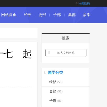
我要投稿
网站首页
经部
史部
子部
集部
蒙学
搜索
十七 起
国学分类
经部
(53)
史部
(53)
子部
(53)