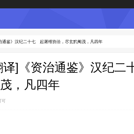
资治通鉴》汉纪二十七 起屠维协洽，尽玄黓阉茂，凡四年
翻译]《资治通鉴》汉纪二
茂，凡四年
可可