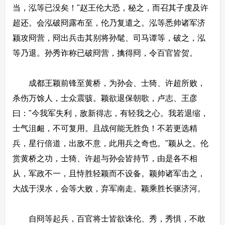
当，泓等已没矣！"赵王伦大恐，秘之，而召其子虔及许
超还。会泓破冏露布至，伦乃复遣之。泓等悉帅诸军济
颍攻冏营，冏出兵击其别将孙髦、司马谭等，破之，泓
等乃退。孙秀诈称已破冏营，擒得冏，令百官皆贺。
成都王颖前锋至黄桥，为孙会、士猗、许超所败，
杀伤万馀人，士众震骇。颖欲退保朝歌，卢志、王彦
曰："今我军失利，敌新得志，有轻我之心。我若退缩，
士气沮衄，不可复用。且战何能无胜负！不若更选精
兵，星行倍道，出敌不意，此用兵之奇也。"颖从之。伦
赏黄桥之功，士猗、许超与孙会皆持节，由是各不相
从，军政不一，且恃胜轻颖而不设备。颖帅诸军击之，
大战于湨水，会等大败，弃军南走。颖乘胜长驱济河。
自冏等起兵，百官将士皆欲诛伦、秀，秀惧，不敢