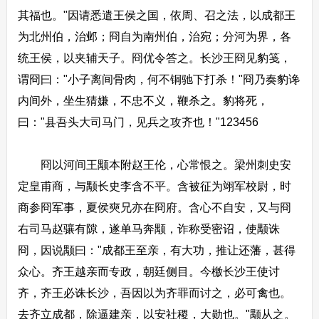
其福也。"因请悉遣王侯之国，依周、召之法，以成都王
为北州伯，治邺；冏自为南州伯，治宛；分河为界，各
统王侯，以夹辅天子。冏优令答之。长沙王冏见豹笺，
谓冏曰："小子离间骨肉，何不铜驰下打杀！"冏乃奏豹谗
内间外，坐生猜嫌，不忠不义，鞭杀之。豹将死，
曰："县吾头大司马门，见兵之攻齐也！"123456
冏以河间王颙本附赵王伦，心常恨之。梁州刺史安
定皇甫商，与颙长史李含不平。含被征为翊军校尉，时
商参冏军事，夏侯奭兄亦在冏府。含心不自安，又与冏
右司马赵骧有隙，遂单马奔颙，诈称受密诏，使颙诛
冏，因说颙曰："成都王至亲，有大功，推让还藩，甚得
众心。齐王越亲而专政，朝廷侧目。今檄长沙王使讨
齐，齐王必诛长沙，吾因以为齐罪而讨之，必可禽也。
去齐立成都，除逼建亲，以安社稷，大勋也。"颙从之。