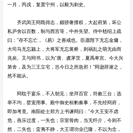
一月，丙戌，复置宁州，以毅为刺史。
齐武闵王冏既得志，颇骄奢擅权，大起府第，坏公
私庐舍以百数，制与西宫等，中外失望。侍中嵇绍上疏
曰："存不忘亡，《易》之善戒也。臣愿陛下无忘金墉，
大司马无忘颍上，大将军无忘黄桥，则祸乱之萌无由而
兆矣。又与冏书，以为"唐、虞茅茨，夏禹卑宫。今大兴
第舍，及为三王立宅，岂今日之所急邪！"冏逊辞谢之，
然不能从。
冏耽于宴乐，不入朝见；坐拜百官，符敕三台；选
举不均，嬖宠用事。殿中御史桓豹奏事，不先经冏府，
即加考竟。南阳处士郑方上书谏冏曰："今大王安不虑
危，燕乐过度，一失也；宗室骨肉，当无纤介，今则不
然，二失也；蛮夷不静，大王谓功业已隆，不以为念，