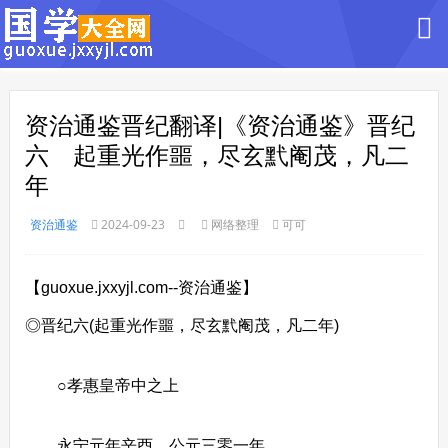
资治通鉴晋纪翻译|《资治通鉴》晋纪
六 起重光作噩，尽玄黓阉茂，凡二
年
资治通鉴
2024-09-23
网络整理
可可
【guoxue.jxxyjl.com--资治通鉴】
◎晋纪六(起重光作噩，尽玄黓阉茂，凡二年)
○孝惠皇帝中之上
永宁元年辛酉，公元三零一年