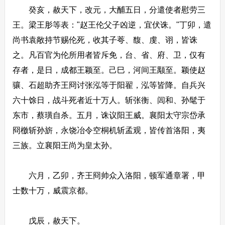
癸亥，赦天下，改元，大酺五日，分遣使者慰劳三
王。梁王肜等表："赵王伦父子凶逆，宜伏诛。"丁卯，遣
尚书袁敞持节赐伦死，收其子荂、馥、虔、诩，皆诛
之。凡百官为伦所用者皆斥免，台、省、府、卫，仅有
存者，是日，成都王颖至。己巳，河间王颙至。颖使赵
骧、石超助齐王冏讨张泓等于阳翟，泓等皆降。自兵兴
六十馀日，战斗死者近十万人。斩张衡、闾和、孙髦于
东市，蔡璜自杀。五月，诛议阳王威。襄阳太守宗岱承
冏檄斩孙旂，永饶冶令空桐机斩孟观，皆传首洛阳，夷
三族。立襄阳王尚为皇太孙。
六月，乙卯，齐王冏帅众入洛阳，顿军通章署，甲
士数十万，威震京都。
戊辰，赦天下。