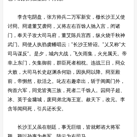
李含屯阴盘，张方帅兵二万军新安，檄长沙王乂使
讨冏。冏遣董艾袭冏，乂将左右百馀人驰入宫，闭诸
门，奉天子攻大司马府，董艾陈兵宫西，纵火烧千秋神
武门。冏使人执驺虞幡唱云："长沙王矫诏。"乂又称"大
司马谋反"。是夕，城内大战，飞矢雨集，火光属天。帝
幸上东门，矢集御前，群臣死者相枕。连战三日，冏众
大败，大司马长史赵渊杀何勖，因执冏以降。冏至殿
前，帝恻然，欲活之。叱左右趣牵出，斩于阊阖门外，
徇首六军，同党皆夷三族，死者二千馀人。囚冏子超、
冰、英于金墉城，废冏弟北海王寔。赦天下，改元。李
含等闻冏死，引兵还长安。
长沙王乂虽在朝廷，事无巨细，皆就邺谘大将军
颖。颖以孙惠为参军，陆云为右司马。