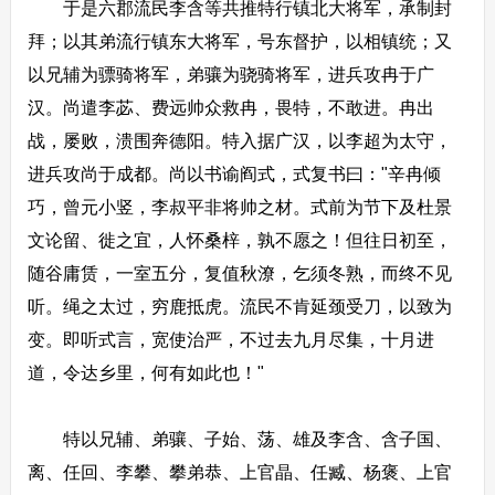
于是六郡流民李含等共推特行镇北大将军，承制封
拜；以其弟流行镇东大将军，号东督护，以相镇统；又
以兄辅为骠骑将军，弟骧为骁骑将军，进兵攻冉于广
汉。尚遣李苾、费远帅众救冉，畏特，不敢进。冉出
战，屡败，溃围奔德阳。特入据广汉，以李超为太守，
进兵攻尚于成都。尚以书谕阎式，式复书曰："辛冉倾
巧，曾元小竖，李叔平非将帅之材。式前为节下及杜景
文论留、徙之宜，人怀桑梓，孰不愿之！但往日初至，
随谷庸赁，一室五分，复值秋潦，乞须冬熟，而终不见
听。绳之太过，穷鹿抵虎。流民不肯延颈受刀，以致为
变。即听式言，宽使治严，不过去九月尽集，十月进
道，令达乡里，何有如此也！"
特以兄辅、弟骧、子始、荡、雄及李含、含子国、
离、任回、李攀、攀弟恭、上官晶、任臧、杨褒、上官