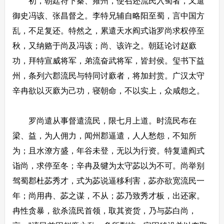
初，朝廷符下秦、雍州，使召还流民入蜀者，又遣
御史冯该、张昌督之。李特兄辅自略阳至蜀，言中国方
乱，不足复还。特然之，累遣天水阎式诣罗尚求权停至
秋，又纳赂于尚及冯该；尚、该许之。朝廷论讨赵廞
功，拜特宣威将军，弟流奋武将军，皆封侯。玺书下益
州，条列六郡流民与特同讨廞者，将加封赏。广汉太守
辛冉欲以灭廞为己功，寝朝命，不以实上，众咸怨之。
罗尚遣从事督遣流民，限七月上道。时流民布在
梁、益，为人佣力，闻州郡逼遣，人人愁怨，不知所
为；且水潦方盛，年谷未登，无以为行资。特复遣阎式
诣尚，求停至冬；辛冉及犍为太守苾以为不可。尚举别
驾蜀郡杜苾秀才，式为苾说逼移利害，苾亦欲宽流民一
年；尚用冉、苾之谋，不从；苾乃致秀才板，出还家。
冉性贪暴，欲杀流民首领，取其资货，乃与苾白尚，