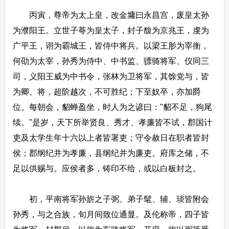
丙寅，尊帝为太上皇，改金墉曰永昌宫，废皇太孙
为濮阳王。立世子荂为皇太子，封子馥为京兆王，虔为
广平王，诩为霸城王，皆侍中将兵。以梁王肜为宰衡，
何劭为太宰，孙秀为侍中、中书监、骠骑将军、仪同三
司，义阳王威为中书令，张林为卫将军，其馀党与，皆
为卿、将，超阶越次，不可胜纪；下至奴卒，亦加爵
位。每朝会，貂蝉盈坐，时人为之谚曰："貂不足，狗尾
续。"是岁，天下所举贤良、秀才、孝廉皆不试，郡国计
吏及太学生年十六以上者皆署吏；守令赦日在职者皆封
侯；郡纲纪并为孝廉，县纲纪并为廉吏。府库之储，不
足以供赐与。应侯者多，铸印不给，或以白板封之。
初，平南将军孙旂之子弼、弟子髦、辅、琰皆附会
孙秀，与之合族，旬月间致位通显。及伦称帝，四子皆