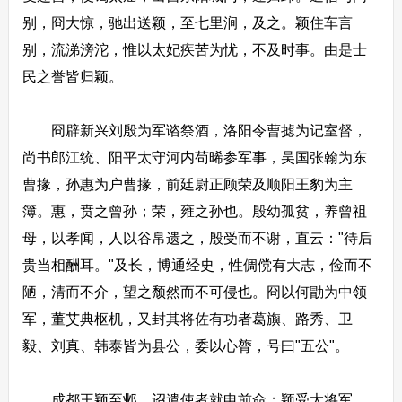
别，冏大惊，驰出送颖，至七里涧，及之。颖住车言
别，流涕滂沱，惟以太妃疾苦为忧，不及时事。由是士
民之誉皆归颖。
冏辟新兴刘殷为军谘祭酒，洛阳令曹摅为记室督，
尚书郎江统、阳平太守河内苟晞参军事，吴国张翰为东
曹掾，孙惠为户曹掾，前廷尉正顾荣及顺阳王豹为主
簿。惠，贲之曾孙；荣，雍之孙也。殷幼孤贫，养曾祖
母，以孝闻，人以谷帛遗之，殷受而不谢，直云："待后
贵当相酬耳。"及长，博通经史，性倜傥有大志，俭而不
陋，清而不介，望之颓然而不可侵也。冏以何勖为中领
军，董艾典枢机，又封其将佐有功者葛旟、路秀、卫
毅、刘真、韩泰皆为县公，委以心膂，号曰"五公"。
成都王颖至邺，诏遣使者就申前命；颖受大将军，