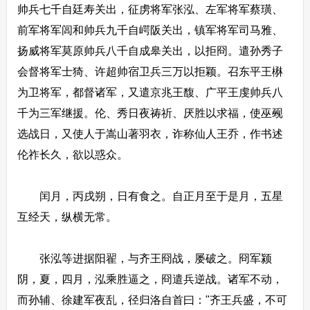
帅兵七千自廷寿关出，征虏将军张泓、左军将军蔡璜、
前军将军闾和帅兵九千自崿阪关出，镇军将军司马雅、
扬威将军莫原帅兵八千自成皋关出，以拒冏。遣孙秀子
会督将军士猗、许超帅宿卫兵三万以拒颖。召东平王楙
为卫将军，都督诸军，又遣京兆王馥、广平王虔帅兵八
千为三军继援。伦、秀日夜祷祈、厌胜以求福，使巫觋
选战日，又使人于嵩山著羽衣，诈称仙人王乔，作书述
伦祚长久，欲以惑众。
闰月，丙戌朔，日有食之。自正月至于是月，五星
互经天，纵横无常。
张泓等进据阳翟，与齐王冏战，屡破之。冏军颍
阴，夏，四月，泓乘胜逼之，冏遣兵逆战。诸军不动，
而孙辅、徐建军夜乱，径归洛自首曰："齐王兵盛，不可