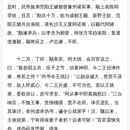
是时，武帝族弟范阳王虓都督豫州诸军事。颙上表陈冏
罪状，且言："勒兵十万，欲与成都王颖、新野王歆、范
阳王虓共合洛阳，请长沙王乂废冏还第，以颖代冏辅
政。"颙遂举兵，以李含为都督，帅张方等趋洛阳，复遣
使邀颖，颖将应之，卢志谏，不听。
十二月，丁卯，颙表至。冏大惧，会百官议之，
曰："孤首唱义兵，臣子之节，信著神明。今二王信谗作
难，将若之何？"尚书令王戎曰："公勋业诚大，然赏不及
劳，故人怀贰心。今二王兵盛，不可当也。若以王就
第，委权崇让，庶可求安。"冏从事中郎葛旟怒曰："三台
纳言，不恤王事。赏报稽缓，责不在府。谗言逆乱，当
其诛讨，奈何虚承伪书，遽令公就第乎！汉、魏以来，
王侯就第，宁有得保妻子者邪？议者可斩！"百官震悚失
色，戎伪药发堕厕，得免。