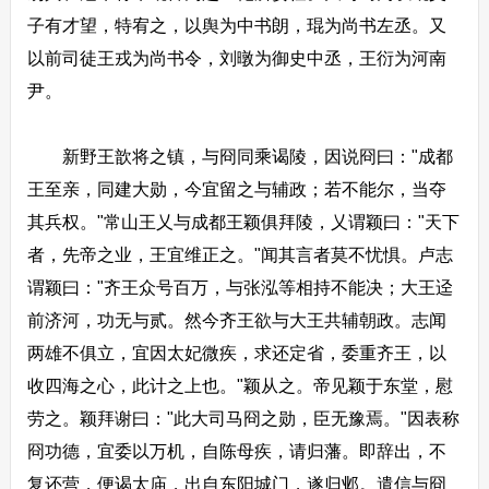
子有才望，特宥之，以舆为中书朗，琨为尚书左丞。又
以前司徒王戎为尚书令，刘暾为御史中丞，王衍为河南
尹。
新野王歆将之镇，与冏同乘谒陵，因说冏曰："成都
王至亲，同建大勋，今宜留之与辅政；若不能尔，当夺
其兵权。"常山王乂与成都王颖俱拜陵，乂谓颖曰："天下
者，先帝之业，王宜维正之。"闻其言者莫不忧惧。卢志
谓颖曰："齐王众号百万，与张泓等相持不能决；大王迳
前济河，功无与贰。然今齐王欲与大王共辅朝政。志闻
两雄不俱立，宜因太妃微疾，求还定省，委重齐王，以
收四海之心，此计之上也。"颖从之。帝见颖于东堂，慰
劳之。颖拜谢曰："此大司马冏之勋，臣无豫焉。"因表称
冏功德，宜委以万机，自陈母疾，请归藩。即辞出，不
复还营，便谒太庙，出自东阳城门，遂归邺。遣信与冏