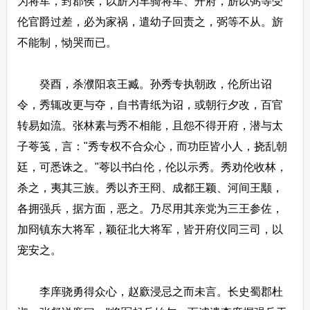
为将军，封郡侯，以旂为车骑将军、开府，旂以弼等受
伦官爵过差，必为家祸，遣幼子回责之，弼等不从。旂
不能制，恸哭而已。
癸酉，杀濮阳哀王臧。孙秀专执朝政，伦所出诏
令，秀辄改更与夺，自书青纸为诏，或朝行夕改，百官
转易如流。张林素与秀不相能，且怨不得开府，潜与太
子荂笺，言："秀专权不合众心，而功臣皆小人，挠乱朝
廷，可悉诛之。"荂以书白伦，伦以示秀。秀劝伦收林，
杀之，夷其三族。秀以齐王冏、成都王颖、河间王颙，
各拥强兵，据方面，恶之。乃尽用其亲党为三王参佐，
加冏镇东大将军，颖征北大将军，皆开府仪同三司，以
宠安之。
李庠骁勇得众心，赵廞浸忌之而未言。长史蜀郡杜