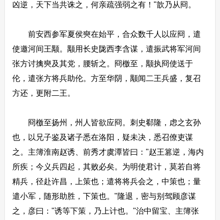
凶逆，天下当共诛之，何亲疏强弱之有！"歆乃从冏。
前安西参军夏侯奭在始平，合众数千人以应冏，遣
使邀河间王颙。颙用长史陇西李含谋，遣振武将军河间
张方讨擒奭及其党，腰斩之。冏檄至，颙执冏使送于
伦，遣张方将兵助伦。方至华阴，颙闻二王兵盛，复召
方还，更附二王。
冏檄至扬州，州人皆欲应冏。刺史郗隆，虑之玄孙
也，以兄子鉴及诸子悉在洛阳，疑未决，悉召僚吏谋
之。主簿淮南赵诱、前秀才虞潭皆曰："赵王篡逆，海内
所疾；今义兵四起，其败必矣。为明使君计，莫若自将
精兵，径赴许昌，上策也；遣将将兵会之，中策也；量
遣小军，随形助胜，下策也。"隆退，密与别驾顾彦谋
之，彦曰："诱等下策，乃上计也。"治中留宝、主簿张