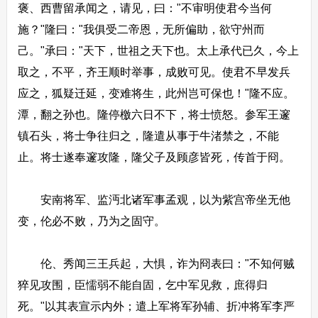
褒、西曹留承闻之，请见，曰："不审明使君今当何
施？"隆曰："我俱受二帝恩，无所偏助，欲守州而
己。"承曰："天下，世祖之天下也。太上承代已久，今上
取之，不平，齐王顺时举事，成败可见。使君不早发兵
应之，狐疑迁延，变难将生，此州岂可保也！"隆不应。
潭，翻之孙也。隆停檄六日不下，将士愤怒。参军王邃
镇石头，将士争往归之，隆遣从事于牛渚禁之，不能
止。将士遂奉邃攻隆，隆父子及顾彦皆死，传首于冏。
安南将军、监沔北诸军事孟观，以为紫宫帝坐无他
变，伦必不败，乃为之固守。
伦、秀闻三王兵起，大惧，诈为冏表曰："不知何贼
猝见攻围，臣懦弱不能自固，乞中军见救，庶得归
死。"以其表宣示内外；遣上军将军孙辅、折冲将军李严