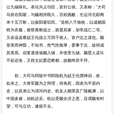
让九锡殊礼。表论兴义功臣，皆封公侯。又表称："大司
马前在阳翟，与贼相持既久，百姓困敝，乞运河北邸阁
米十五万斛，以振阳翟饥民。"造棺八千馀枚，以成都国
秩为衣服，敛祭黄桥战士，旌显其家，加常战亡二等。
又命温县瘗赵王伦战士万四千馀人。皆卢志之谋也。颖
形美而神昏，不知书，然气性敦厚，委事于志，故得成
其美焉。诏复遣使谕颖入辅，并使受九锡。颖嬖人孟玖
不欲还洛，又程太妃爱恋邺都，故颖终辞不拜。
初，大司马冏疑中书郎陆机为赵王伦撰禅诏，收，
欲杀之。大将军颖为之辩理，得免死，因表为平原内
史，以其弟云为清河内史。机友人顾荣及广陵戴渊，以
中国多难，劝机还吴。机以受颖全济之恩，且谓颖有时
望，可与立功，遂留不去。