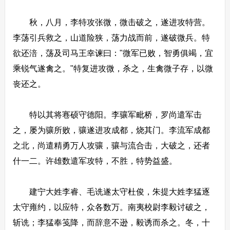
秋，八月，李特攻张微，微击破之，遂进攻特营。
李荡引兵救之，山道险狭，荡力战而前，遂破微兵。特
欲还涪，荡及司马王幸谏曰："微军已败，智勇俱竭，宜
乘锐气遂禽之。"特复进攻微，杀之，生禽微子存，以微
丧还之。
特以其将寋硕守德阳。李骧军毗桥，罗尚遣军击
之，屡为骧所败，骧遂进攻成都，烧其门。李流军成都
之北，尚遣精勇万人攻骧，骧与流合击，大破之，还者
什一二。许雄数遣军攻特，不胜，特势益盛。
建宁大姓李睿、毛诜遂太守杜俊，朱提大姓李猛逐
太守雍约，以应特，众各数万。南夷校尉李毅讨破之，
斩诜；李猛奉笺降，而辞意不逊，毅诱而杀之。冬，十