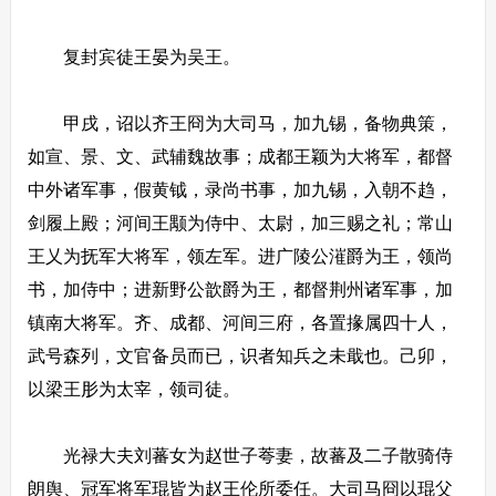
复封宾徒王晏为吴王。
甲戌，诏以齐王冏为大司马，加九锡，备物典策，
如宣、景、文、武辅魏故事；成都王颖为大将军，都督
中外诸军事，假黄钺，录尚书事，加九锡，入朝不趋，
剑履上殿；河间王颙为侍中、太尉，加三赐之礼；常山
王乂为抚军大将军，领左军。进广陵公漼爵为王，领尚
书，加侍中；进新野公歆爵为王，都督荆州诸军事，加
镇南大将军。齐、成都、河间三府，各置掾属四十人，
武号森列，文官备员而已，识者知兵之未戢也。己卯，
以梁王肜为太宰，领司徒。
光禄大夫刘蕃女为赵世子荂妻，故蕃及二子散骑侍
朗舆、冠军将军琨皆为赵王伦所委任。大司马冏以琨父