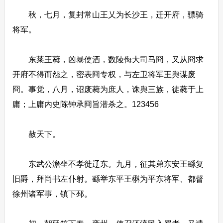
秋，七月，复封常山王乂为长沙王，迁开府，骠骑
将军。
东莱王蕤，凶暴使酒，数陵侮大司马冏，又从冏求
开府不得而怨之，密表冏专权，与左卫将军王舆谋废
冏。事觉，八月，诏废蕤为庶人，诛舆三族，徒蕤于上
庸；上庸内史陈钟承冏旨潜杀之。123456
赦天下。
东武公澹坐不孝徙辽东。九月，征其弟东安王繇复
旧爵，拜尚书左仆射。繇举东平王楙为平东将军、都督
徐州诸军事，镇下邳。