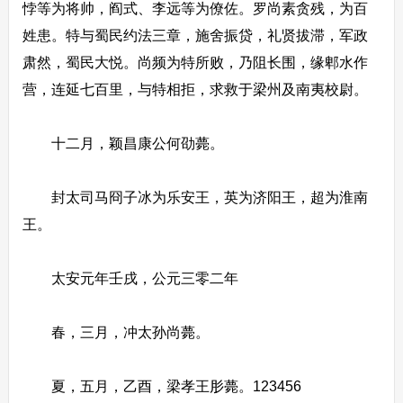
悖等为将帅，阎式、李远等为僚佐。罗尚素贪残，为百
姓患。特与蜀民约法三章，施舍振贷，礼贤拔滞，军政
肃然，蜀民大悦。尚频为特所败，乃阻长围，缘郫水作
营，连延七百里，与特相拒，求救于梁州及南夷校尉。
十二月，颖昌康公何劭薨。
封太司马冏子冰为乐安王，英为济阳王，超为淮南
王。
太安元年壬戌，公元三零二年
春，三月，冲太孙尚薨。
夏，五月，乙酉，梁孝王肜薨。123456