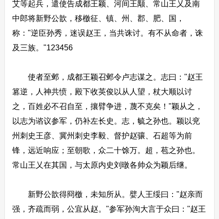
艾等起兵，遣使告成都王颖、河间王颙、常山王乂及南
中郎将新野公歆，移檄征、镇、州、郡、肥、国，
称："逆臣孙秀，迷误赵王，当共诛讨。有不从命者，诛
及三族。"123456
使者至邺，成都王颖召邺令卢志谋之。志曰："赵王
篡逆，人神共愤，殿下收英俊以从人望，杖大顺以讨
之，百姓必不召自至，攘臂争进，蔑不克矣！"颖从之，
以志为谘议参军，仍补左长史。志，毓之孙也。颖以兖
州刺史王彦、冀州刺史李毅、督护赵骧、石超等为前
锋，远近响应；至朝歌，众二十馀万。超，苞之孙也。
常山王乂在其国，与太原内史刘暾各帅众为颖后继。
新野公歆得冏檄，未知所从。嬖人王绥曰："赵亲而
强，齐疏而弱，公宜从赵。"参军孙洵大言于众曰："赵王