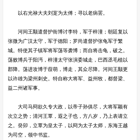
以右光禄大夫刘寔为太傅；寻以老病罢。
河间王颙遣督护衙博讨李特，军于梓潼；朝廷复以
张微为广汉太守，军于德阳；罗尚遣督护张龟军于繁
城。特使其子镇军将军荡等袭博；而自将击龟，破之。
荡败博兵于阳沔，梓潼太守张演委城走，巴西丞毛植以
郡降。荡进攻博于葭萌，博走，其众尽降。河间王颙更
以许雄为梁州刺史。特自称大将军、益州牧，都督梁、
益二州诸军事。
大司马冏欲久专大政，以帝子孙俱尽，大将军颖有
次立之势；清河王覃，遐之子也，方八岁，乃上表请立
之。癸卯，立覃为皇太子，以冏为太子太师，东海王越
为司空，领中书监。