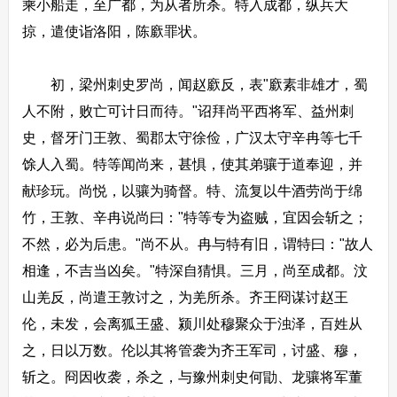
乘小船走，至广都，为从者所杀。特入成都，纵兵大
掠，遣使诣洛阳，陈廞罪状。
初，梁州刺史罗尚，闻赵廞反，表"廞素非雄才，蜀
人不附，败亡可计日而待。"诏拜尚平西将军、益州刺
史，督牙门王敦、蜀郡太守徐俭，广汉太守辛冉等七千
馀人入蜀。特等闻尚来，甚惧，使其弟骧于道奉迎，并
献珍玩。尚悦，以骧为骑督。特、流复以牛酒劳尚于绵
竹，王敦、辛冉说尚曰："特等专为盗贼，宜因会斩之；
不然，必为后患。"尚不从。冉与特有旧，谓特曰："故人
相逢，不吉当凶矣。"特深自猜惧。三月，尚至成都。汶
山羌反，尚遣王敦讨之，为羌所杀。齐王冏谋讨赵王
伦，未发，会离狐王盛、颍川处穆聚众于浊泽，百姓从
之，日以万数。伦以其将管袭为齐王军司，讨盛、穆，
斩之。冏因收袭，杀之，与豫州刺史何勖、龙骧将军董