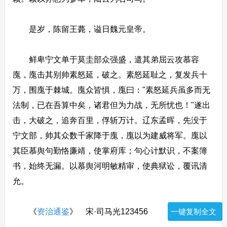
是岁，陈留王薨，谥日魏元皇帝。
鲜卑宁文单于莫圭部众强盛，遣其弟屈云攻慕容
廆，廆击其别帅素怒延，破之。素怒延耻之，复发兵十
万，围廆于棘城。廆众皆惧，廆曰："素怒延兵虽多而无
法制，已在吾算中矣，诸君但为力战，无所忧也！"遂出
击，大破之，追奔百里，俘斩万计。辽东孟晖，先没于
宁文部，帅其众数千家降于廆，廆以为建威将军。廆以
其臣慕舆句勤恪廉靖，使掌府库；句心计默识，不案簿
书，始终无漏。以慕舆河明敏精审，使典狱讼，覆讯清
允。
《
资治通鉴
》 宋·司马光123456
一键复制全文