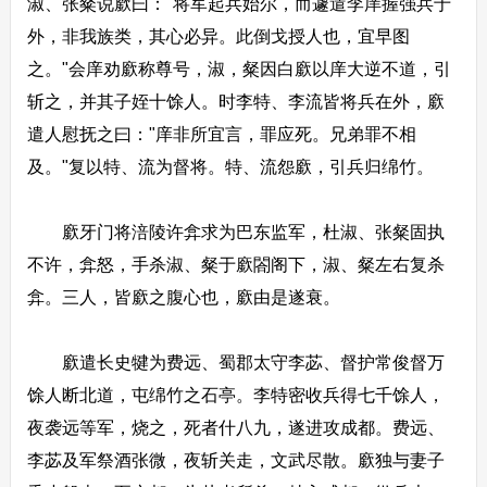
淑、张粲说廞曰："将军起兵始尔，而遽遣李庠握强兵于
外，非我族类，其心必异。此倒戈授人也，宜早图
之。"会庠劝廞称尊号，淑，粲因白廞以庠大逆不道，引
斩之，并其子姪十馀人。时李特、李流皆将兵在外，廞
遣人慰抚之曰："庠非所宜言，罪应死。兄弟罪不相
及。"复以特、流为督将。特、流怨廞，引兵归绵竹。
廞牙门将涪陵许弇求为巴东监军，杜淑、张粲固执
不许，弇怒，手杀淑、粲于廞閤阁下，淑、粲左右复杀
弇。三人，皆廞之腹心也，廞由是遂衰。
廞遣长史犍为费远、蜀郡太守李苾、督护常俊督万
馀人断北道，屯绵竹之石亭。李特密收兵得七千馀人，
夜袭远等军，烧之，死者什八九，遂进攻成都。费远、
李苾及军祭酒张微，夜斩关走，文武尽散。廞独与妻子