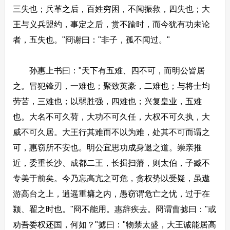
三失也；兵革之后，百姓穷困，不闻振救，四失也；大
王与义兵盟约，事定之后，赏不踰时，而今犹有功未论
者，五失也。"冏谢曰："非子，孤不闻过。"
孙惠上书曰："天下有五难、四不可，而明公皆居
之。冒犯锋刃，一难也；聚致英豪，二难也；与将士均
劳苦，三难也；以弱胜强，四难也；兴复皇业，五难
也。大名不可久荷，大功不可久任，大权不可久执，大
威不可久居。大王行其难而不以为难，处其不可而谓之
可，惠窃所不安也。明公宜思功成身退之道。崇亲推
近，委重长沙、成都二王，长揖扫藩，则太伯，子臧不
专美于前矣。今乃忘高亢之可危，贪权势以受疑，虽遨
游高台之上，逍遥重墉之内，愚窃谓危亡之忧，过于在
颍、翟之时也。"冏不能用。惠辞疾去。冏谓曹摅曰："或
劝吾委权还国，何如？"摅曰："物禁太盛，大王诚能居高