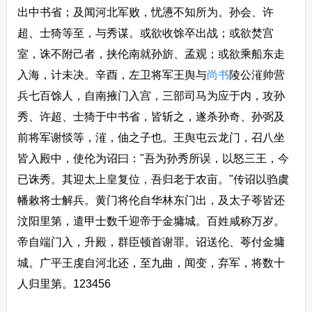
出中书省；及闻河北军败，忧懑不知所为。孙会、许
超、士猗等至，与秀谋。或欲收馀卒出战；或欲焚宫
室，诛不附己者，挟伦南就孙旂、孟观；或欲乘船东走
入海，计未决。辛酉，左卫将军王舆与
尚书
陵公漼帅营
兵七百馀人，自南掖门入宫，三部司马为应于内，攻孙
秀、许超、士猗于中书省，皆斩之，遂杀孙奇、孙弼及
前将军谢惔等，漼，伷之子也。王舆屯云龙门，召八坐
皆入殿中，使伦为诏曰："吾为孙秀所误，以怒三王，今
已诛秀。其迎太上皇复位，吾归老于农亩。"传诏以驺虞
幡敕将士解兵。黄门将伦自华林东门出，及太子荂皆还
汶阳里第，遣甲士数千迎帝于金墉城。百姓咸称万岁。
帝自端门入，升殿，群臣顿首谢罪。诏送伦、荂付金墉
城。广平王虔自河北还，至九曲，闻变，弃军，将数十
人归里第。123456