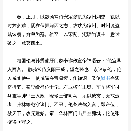
春，正月，以散骑常侍安定张轨为凉州刺史。轨以
时方多难，阴在保据河西之志，故求为凉州。时州境盗
贼纵横，鲜卑为寇。轨至，以宋配、汜瑗为谋主，悉讨
破之，威著西土。
相国伦与孙秀使牙门赵奉诈传宣帝神语云："伦宜早
入西宫。"散骑常侍义阳王威，望之孙也，素谄事伦，伦
以威兼侍中，使威逼夺帝玺绶，作禅诏，又使
尚书
令满
奋持节、奉玺绶禅位于伦。左卫将军王舆、前军将军司
马雅等帅甲士入殿，晓谕三部司马，示以威赏，无敢违
者。张林等屯守诸门。乙丑，伦备法驾入宫，即帝位，
赦天下，改元建始。帝自华林西门出居金墉城，伦使张
衡将兵守之。