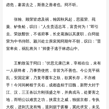
虑危，褰裳去之，斯善之善者也。冏不听。
张翰、顾荣皆虑及祸，翰因秋风起，思菰荣、莼
羹、鲈鱼鲙，叹曰："人生贵适志耳，富贵何为！"即引
去。荣故酣饮，不省府事，长史葛旟以其废职，白冏徙
荣为中书侍郎。颍川处士庾衮闻冏期年不朝，叹曰："晋
室卑矣，祸乱将兴！"帅妻子逃于林虑山中。
王豹致笺于冏曰："伏思元康已来，宰相在位，未有
一人获终者，乃事势使然，非皆为不善也。今公克平祸
乱，安国定家，乃复寻覆车之轨，欲冀长存，不亦难
乎！今河间树根于关右，成都盘桓于旧魏，新野大封于
江、汉，三王各以方刚强盛之年，并典戎马，处要害之
地，而明公以难赏之功，挟震主之威，独据京都，专执
大权，进则亢龙有悔，退则据于蒺藜，冀此求安，未见