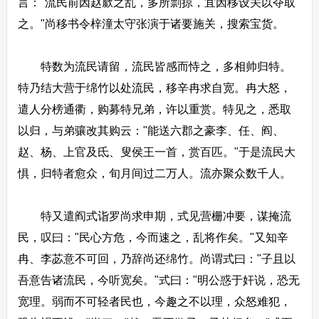
言："流民前因赵廞之乱，多所剽掠，宜因移设关以夺取
之。"尚移书令梓潼太守张演于诸要施关，搜索宝货。
特数为流民请留，流民皆感而恃之，多相帅归特。
特乃结大营于绵竹以处流民，移辛冉求自宽。冉大怒，
遣人分榜通衢，购募特兄弟，许以重赏。特见之，悉取
以归，与弟骧改其购云："能送六郡之豪李、任、阎、
赵、杨、上官及氐、叟侯王一首，赏百匹。"于是流民大
惧，归特者愈众，旬月间过二万人。流亦聚众数千人。
特又遣阎式诣罗尚求申期，式见营栅冲要，谋掩流
民，叹曰："民心方危，今而速之，乱将作矣。"又知辛
冉、李苾意不可回，乃辞尚还绵竹。尚谓式曰："子且以
吾意告诸流民，今听宽矣。"式曰："明公惑于奸说，恐无
宽理。弱而不可轻者民也，今趣之不以理，众怒难犯，