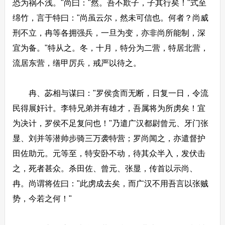
恐为祸不浅。"尚曰："然。吾不欺子，子其行矣！"式至
绵竹，言于特曰："尚虽云尔，然未可信也。何者？尚威
刑不立，冉等各拥强兵，一旦为变，亦非尚所能制，深
宜为备。"特从之。冬，十月，特分为二营，特居北营，
流居东营，缮甲厉兵，戒严以待之。
冉、苾相与谋曰："罗侯贪而无断，日复一日，令流
民得展奸计。李特兄弟并有雄才，吾属将为所虏矣！宜
为决计，罗侯不足复问也！"乃遣广汉都尉曾元、牙门张
显、刘并等潜帅步骑三万袭特营；罗尚闻之，亦遣督护
田佐助元。元等至，特安卧不动，待其众半入，发伏击
之，死者甚众。杀田佐、曾元、张显，传首以示尚、
冉。尚谓将佐曰："此虏成去矣，而广汉不用吾言以张贼
势，今若之何！"