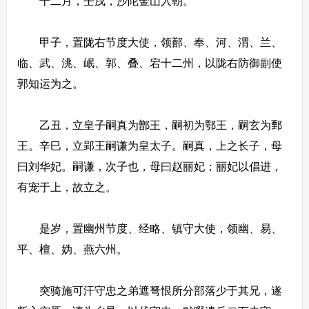
十二月，壬戌，沙陀金山入朝。
甲子，置陇右节度大使，领鄯、奉、河、渭、兰、
临、武、洮、岷、郭、叠、宕十二州，以陇右防御副使
郭知运为之。
乙丑，立皇子嗣真为鄫王，嗣初为鄂王，嗣玄为鄄
王。辛巳，立郢王嗣谦为皇太子。嗣真，上之长子，母
曰刘华妃。嗣谦，次子也，母曰赵丽妃；丽妃以倡进，
有宠于上，故立之。
是岁，置幽州节度、经略、镇守大使，领幽、易、
平、檀、妫、燕六州。
突骑施可汗守忠之弟遮弩恨所分部落少于其兄，遂