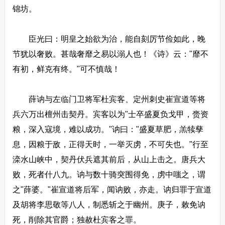
锦坊。
臣光曰：明皇之始欲为治，能自刻厉节俭如此，晚
节犹以奢败。甚哉奢靡之易以溺人也！《诗》云："靡不
有初，鲜克有终。"可不慎哉！
薛讷与左临门卫将军杜宾客、定州刺史崔宣道等将
兵六万出檀州击契丹。宾客以为"士卒盛夏负戈甲，赍资
粮，深入寇境，难以成功。"讷曰："盛夏草肥，羔犊孳
息，因粮于敌，正得天时，一举灭虏，不可失也。"行至
滦水山峡中，契丹伏兵遮其前后，从山上击之。唐兵大
败，死者什八九。讷与数十骑突围得免，虏中嗤之，谓
之"薛婆。"崔宣道将后军，闻讷败，亦走。讷归罪于宣道
及胡将李思敬等八人，制悉斩之于幽州。庚子，敕免讷
死，削除其官爵；独赦杜宾客之罪。