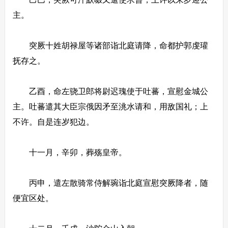
主。
突厥十姓胡禄屋等诸部诣北庭请降，命都护郭虔瓘
抚存之。
乙酉，命左骁卫郎将尉迟瑰使于吐蕃，宣慰金城公
主。吐蕃遣其大臣宗俄因矛至洮水请和，用敌国礼；上
不许。自是连岁犯边。
十一月，辛卯，葬殇皇帝。
丙申，遣左散骑常侍解琬诣北庭宣慰突厥降者，随
便宜区处。