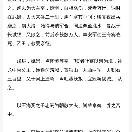
之。虏以为大军至，惊惧，自相杀伤，死者万计。讷时
在武街，去大来谷二十里，虏军塞其中间；晙复夜出兵
袭之，虏大溃，始得与讷军合。同追奔至洮水，复战于
长城堡，又败之，前后杀获数万人。丰安军使王海宾战
死。乙丑，敕罢亲征。
戊辰，姚崇、卢怀慎等奏："顷者吐蕃以河为境，神
龙中尚公主，遂逾河筑城，置独山、九曲两军，去积石
三百里，又于河上造桥。今吐蕃既叛，宜毁桥拔城。"从
之。
以王海宾之子忠嗣为朝散大夫、尚辇奉御，养之宫
中。
己巳，突厥可汗默啜又遣使求昏，上许以来岁迎公