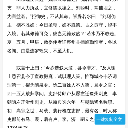
灾，非人力所及，宜修德以禳之。刘聪时，常捕埋之，
为害益甚。"拒御史，不从其命。崇牒若水曰："刘聪伪
主，德不胜妖；今日圣朝，妖不胜德。古之良守，蝗不
入境。若其修德可免，彼岂无德致然？"若水乃不敢违。
夏，五月，甲辰，敕委使者详察州县捕蝗勤惰者，各以
名闻。由是连岁蝗灾，不至大饥。
或言于上曰："今岁选叙大滥，县令非才。"及入谢，
上悉召县令于宣政殿庭，试以理人策。惟鄄城令韦济词
理第一，擢为醴泉令。馀二百馀人不入第，且令之官；
四十五人放归学问。吏部侍郎卢从愿左迁豫州刺史，李
朝隐左迁滑州刺史。从愿典选六年，与朝隐皆名称职。
初，高宗之世，马载、裴行检在吏部，最有名，时人称
吏部前有马、裴，后有卢、李。济，嗣立之子也。
一键复制全文
12345678