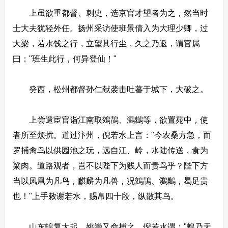
上虽欲重都督、刺史，选京官才望者为之，然当时
士大夫犹轻外任。扬州采访使班景倩入为大理少卿，过
大梁，若水饯之行，立望其行尘，久之乃返，谓官属
曰："班生此行，何异登仙！"
癸西，松州都督孙仁献袭击吐蕃于城下，大破之。
上尝遣宦官诣江南取鵁鶄、鸂鶒等，欲置苑中，使
者所至烦扰。道过汴州，倪若水上言："今农桑方急，而
罗捕禽鸟以供园池之玩，远自江、岭，水陆传送，食为
粱肉。道路观者，岂不以陛下为贱人而贵鸟乎？陛下方
当以凤凰为凡鸟，麒麟为凡兽，况鵁鶄、鸂鶒，曷足贵
也！"上手敕谢若水，赐帛四十段，纵散其鸟。
山东蝗复大起，姚崇又命捕之。倪若水谓："蝗乃天