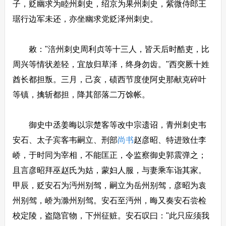
子，贬幽求为睦州刺史，绍京为果州刺史，紫微侍郎王
琚行边军未还，亦坐幽求党贬泽州刺史。
敕："涪州刺史周利贞等十三人，皆天后时酷吏，比
周兴等情状差轻，宜放归草泽，终身勿齿。"西突厥十姓
酋长都担叛。三月，己亥，碛西节度使阿史那献克碎叶
等镇，擒斩都担，降其部落二万馀帐。
御史中丞姜晦以宗楚客等改中宗遗诏，青州刺史韦
安石、太子宾客韦嗣立、刑部
尚书
赵彦昭、特进致仕李
峤，于时同为宰相，不能匡正，令监察御史郭震弹之；
且言彦昭拜巫赵氏为姑，蒙妇人服，与妻乘车诣其家。
甲辰，贬安石为沔州别驾，嗣立为岳州别驾，彦昭为袁
州别驾，峤为滁州别驾。安石至沔州，晦又奏安石尝检
校定陵，盗隐官物，下州征赃。安石叹曰："此只应须我