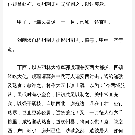
仆卿吕延祚、灵州刺史杜宾客副之，以讨突厥。
甲子，上幸凤泉汤；十一月，己卯，还京师。
刘幽求自杭州刺史徙郴州刺史，愤恚，甲申，卒于
道。
丁酉，以左羽林大将军郭虔瓘兼安西大都护、四镇
经略大使。虔瓘请募关中兵万人诣安西讨击，皆给递驮
及熟食；敕许之。将作大匠韦凑上疏，以为："今西域服
从，虽或时有小盗窃，旧镇兵足以制之。关中常宜充
实，以强干弱枝。自顷西北二虏寇边，凡在丁壮，征行
略尽，岂宜更募骁勇，远资荒服！又，一万征人行六千
馀里，咸给递驮熟食，道次州县，将何以供！秦、陇之
西，户口渐少，凉州已往，沙碛悠然，遣彼居人，如何