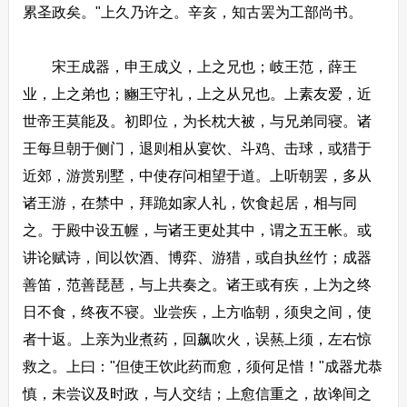
累圣政矣。"上久乃许之。辛亥，知古罢为工部尚书。
宋王成器，申王成义，上之兄也；岐王范，薛王
业，上之弟也；豳王守礼，上之从兄也。上素友爱，近
世帝王莫能及。初即位，为长枕大被，与兄弟同寝。诸
王每旦朝于侧门，退则相从宴饮、斗鸡、击球，或猎于
近郊，游赏别墅，中使存问相望于道。上听朝罢，多从
诸王游，在禁中，拜跪如家人礼，饮食起居，相与同
之。于殿中设五幄，与诸王更处其中，谓之五王帐。或
讲论赋诗，间以饮酒、博弈、游猎，或自执丝竹；成器
善笛，范善琵琶，与上共奏之。诸王或有疾，上为之终
日不食，终夜不寝。业尝疾，上方临朝，须臾之间，使
者十返。上亲为业煮药，回飙吹火，误爇上须，左右惊
救之。上曰："但使王饮此药而愈，须何足惜！"成器尤恭
慎，未尝议及时政，与人交结；上愈信重之，故谗间之