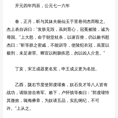
开元四年丙辰，公元七一六年
春，正月，昕与其妹夫杨仙玉于里巷伺杰而殴之。
杰上表自诉曰："发肤见毁，虽则育心，冠冕被陵，诚为
辱国。"上大怒，命于朝堂杖杀，以谢百僚，仍以敕书慰
杰曰："昕等朕之密戚，不能训导，使陵犯衣冠，虽置以
极刑，未足谢罪。卿宜以刚肠疾恶，勿以凶人介意。"
丁亥，宋王成器更名宪，申王成义更为名捴。
乙酉，陇右节度使郭虔瓘奏，奴石良才等八人皆有
战功，请除游击将军。敕下，卢怀慎等奏曰："郭虔瓘恃
其微效，辄侮彝章，为奴请五品，实乱纲纪，不可
许。"上从之。