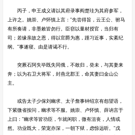
丙子，申王成义请以其府录事阎楚珪为其府参军，
上许之。姚崇、卢怀慎上言："先尝得旨，云王公、驸马
有所奏请，非墨敕皆勿行。臣窃以量材授官，当归有
司；若缘亲故之恩，得以官爵为惠，踵习近事，实紊纪
纲。"事遂寝。由是请谒不行。
突厥石阿失毕既失同俄，不敢归，癸未，与其妻来
奔；以为右卫大将军，封燕北郡王，命其妻曰金山公
主。
或告太子少保刘幽求、太子詹事钟绍京有怨望语，
下紫微省按问，幽求等不服。姚崇、卢怀慎、薛讷言于
上曰："幽求等皆功臣，乍就闲职，微有沮丧，人情或
然。功业既大，荣宠亦深，一朝下狱，虑惊远听。"戊