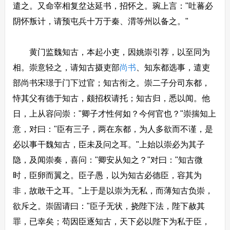
遣之。又命宰相复坌达延书，招怀之。琬上言："吐蕃必
阴怀叛计，请预屯兵十万于秦、渭等州以备之。"
黄门监魏知古，本起小吏，因姚崇引荐，以至同为
相。崇意轻之，请知古摄吏部
尚书
、知东都选事，遣吏
部尚书宋璟于门下过官；知古衔之。崇二子分司东都，
恃其父有德于知古，颇招权请托；知古归，悉以闻。他
日，上从容问崇："卿子才性何如？今何官也？"崇揣知上
意，对曰："臣有三子，两在东都，为人多欲而不谨，是
必以事干魏知古，臣未及问之耳。"上始以崇必为其子
隐，及闻崇奏，喜问："卿安从知之？"对曰："知古微
时，臣卵而翼之。臣子愚，以为知古必德臣，容其为
非，故敢干之耳。"上于是以崇为无私，而薄知古负崇，
欲斥之。崇固请曰："臣子无状，挠陛下法，陛下赦其
罪，已幸矣；苟因臣逐知古，天下必以陛下为私于臣，