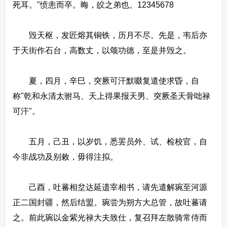
死耳。"愤恚而卒。晦，皎之弟也。12345678
毁天枢，发匠熔其铜铁，历月不尽。先是，韦后亦
于天街作石台，高数丈，以颂功德，至是并毁之。
夏，四月，辛巳，突厥可汗默啜复遣使求昏，自
称"乾和永清太驸马、天上得果报天男、突厥圣天骨咄禄
可汗"。
五月，己丑，以岁饥，悉罢员外、试、检校官，自
今非战功及别敕，毋得注拟。
己酉，吐蕃相坌达延遗宰相书，请先遣解琬至河源
正二国封疆，然后结盟。琬尝为朔方大总管，故吐蕃请
之。前此琬以金紫光禄大夫致仕，复召拜左散骑常侍而