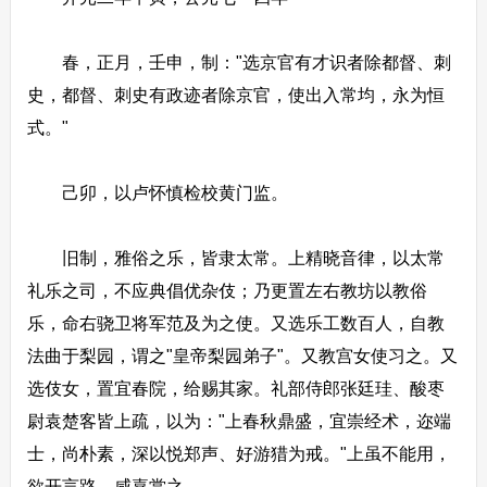
春，正月，壬申，制："选京官有才识者除都督、刺
史，都督、刺史有政迹者除京官，使出入常均，永为恒
式。"
己卯，以卢怀慎检校黄门监。
旧制，雅俗之乐，皆隶太常。上精晓音律，以太常
礼乐之司，不应典倡优杂伎；乃更置左右教坊以教俗
乐，命右骁卫将军范及为之使。又选乐工数百人，自教
法曲于梨园，谓之"皇帝梨园弟子"。又教宫女使习之。又
选伎女，置宜春院，给赐其家。礼部侍郎张廷珪、酸枣
尉袁楚客皆上疏，以为："上春秋鼎盛，宜崇经术，迩端
士，尚朴素，深以悦郑声、好游猎为戒。"上虽不能用，
欲开言路，咸嘉赏之。