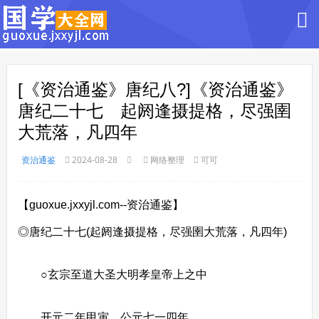
[《资治通鉴》唐纪八?]《资治通鉴》
唐纪二十七 起阏逢摄提格，尽强圉
大荒落，凡四年
资治通鉴
2024-08-28
网络整理
可可
【guoxue.jxxyjl.com--资治通鉴】
◎唐纪二十七(起阏逢摄提格，尽强圉大荒落，凡四年)
○玄宗至道大圣大明孝皇帝上之中
开元二年甲寅，公元七一四年