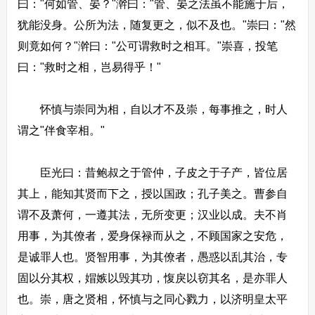
曰："何如管、晏？"澣曰："管、晏之法虽不能施于后，
犹能没身。公所为法，随复更之，似不及也。"崇曰："然
则竟如何？"澣曰："公可谓救时之相耳。"崇喜，投笔
曰："救时之相，岂易得乎！"
怀慎与崇同为相，自以才不及崇，每事推之，时人
谓之"伴食宰相。"
臣光曰：昔鲍叔之于管仲，子皮之于子产，皆位居
其上，能知其贤而下之，授以国政；孔子美之。曹参自
谓不及萧何，一遵其法，无所变更；汉业以成。夫不肖
用事，为其僚者，爱身保禄而从之，不顾国家之安危，
是诚罪人也。贤智用事，为其僚者，愚惑以乱其治，专
固以分其权，媢嫉以毁其功，愎戾以窃其名，是亦罪人
也。崇，唐之贤相，怀慎与之同心戮力，以济明皇太平