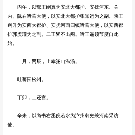
丙午，以鄫王嗣真为安北大都护、安抚河东、关
内、陇右诸蕃大使，以安北大都护张知运为之副。陕王
嗣升为安西大都护、安抚河西四镇诸蕃大使，以安西都
护郭虔瓘为之副。二王皆不出阁。诸王遥领节度自此
始。
二月，丙辰，上幸骊山温汤。
吐蕃围松州。
丁卯，上还宫。
辛未，以尚书右丞倪若水为汴州刺史兼河南采访
使。