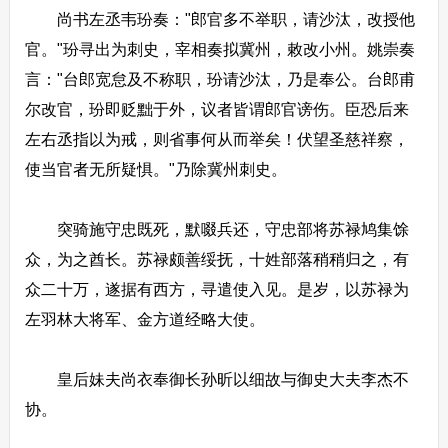
尚书左丞韦玢奏："郎官多不举职，请沙汰，改授他
官。"玢寻出为刺史，宰相奏拟冀州，敕改小州。姚崇奏
言："台郎宽怠及不称职，玢请沙汰，乃是奉公。台郎甫
尔改官，玢即贬黜于外，议者皆谓郎官谤伤。臣恐后来
左右丞指以为戒，则省事何从而举矣！伏望圣慈祥察，
使当官者无所疑惧。"乃除冀州刺史。
突骑施守忠既死，默啜兵还，守忠部将苏禄鸠集馀
众，为之酋长。苏禄颇善绥抚，十姓部落稍稍归之，有
众二十万，遂据有西方，寻遣使入见。是岁，以苏禄为
左羽林大将军、金方道经略大使。
皇后妹夫尚衣奉御长孙昕以细故与御史大夫李杰不
协。