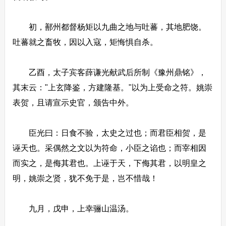
初，鄯州都督杨矩以九曲之地与吐蕃，其地肥饶。
吐蕃就之畜牧，因以入寇，矩悔惧自杀。
乙酉，太子宾客薛谦光献武后所制《豫州鼎铭》，
其末云："上玄降鉴，方建隆基。"以为上受命之符。姚崇
表贺，且请宣示史官，颁告中外。
臣光曰：日食不验，太史之过也；而君臣相贺，是
诬天也。采偶然之文以为符命，小臣之谄也；而宰相因
而实之，是侮其君也。上诬于天，下侮其君，以明皇之
明，姚崇之贤，犹不免于是，岂不惜哉！
九月，戊申，上幸骊山温汤。