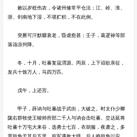
敕以岁稔伤农，令诸州修常平仓法；江、岭、淮、
浙、剑南地下湿，不堪贮积，不在此例。
突厥可汗默啜衰老，昏虐愈甚；壬子，葛逻禄等部
落诣凉州降。
冬，十月，吐蕃复寇渭源。丙辰，上下诏欲亲征，
发兵十馀万人，马四万匹。
戊午，上还宫。
甲子，薛讷与吐蕃战于武街，大破之。时太仆少卿
陇右群牧使王晙帅所部二千人与讷会击吐蕃。坌达延将
吐蕃十万屯大来谷，选勇士七百，衣胡服，夜袭之，多
置鼓角于其后五里，前军遇敌大呼，后人鸣鼓角以应