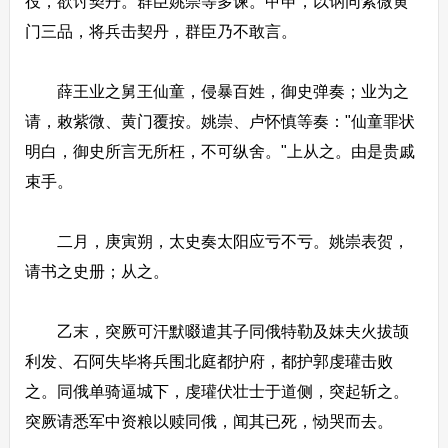
役，欲讨契丹。群臣姚崇等多谏。甲申，以讷同紫微黄
门三品，将兵击契丹，群臣乃不敢言。
薛王业之舅王仙童，侵暴百姓，御史弹奏；业为之
请，敕紫微、黄门覆按。姚崇、卢怀慎等奏："仙童罪状
明白，御史所言无所枉，不可纵舍。"上从之。由是贵戚
束手。
二月，庚寅朔，太史奏太阳应亏不亏。姚崇表贺，
请书之史册；从之。
乙末，突厥可汗默啜遣其子同俄特勒及妹夫火拔颉
利发、石阿失毕将兵围北庭都护府，都护郭虔瓘击败
之。同俄单骑逼城下，虔瓘伏壮士于道侧，突起斩之。
突厥请悉军中资粮以赎同俄，闻其已死，恸哭而去。