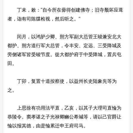
丁未，敕："自今所在毋得创建佛寺；旧寺颓坏应葺
者，诣有司陈牒检视，然后听之。"
闰月，以鸿胪少卿、朔方军副大总管王晙兼安北大
都护、朔方道行军大总管，令丰安、定远、三受降城及
旁侧诸军皆受晙节度。徙大都护府于中受降城，置兵屯
田。
丁卯，复置十道按察使，以益州长史陆象先等为
之。
上思徐有功用法平直，乙亥，以其子大理司直惀为
恭陵令。窦孝谌之子光禄卿豳公希瑊等，请以己官爵让
惀以报其德，由是惀累迁申王府司马。