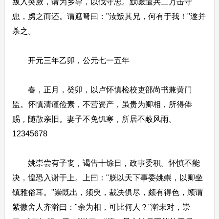
叛入突厥，请为乡导，以伐守忠。默啜遣兵二万击守
忠，虏之而还。谓遮弩曰："汝叛其兄，何有于我！"遂并
杀之。
开元三年乙卯，公元七一五年
春，正月，癸卯，以卢怀慎检校吏部尚书兼黄门
监。怀慎清谨俭素，不营资产，虽贵为卿相，所得俸
赐，随散亲旧。妻子不免饥寒，所居不蔽风雨。
12345678
姚崇尝有子丧，谒告十馀日，政事委积。怀慎不能
决，惶恐入谢于上。上曰："朕以天下事委姚崇，以卿坐
镇雅俗耳。"崇既出，须臾，裁决俱尽，颇有得色，顾谓
紫微舍人齐澣曰："余为相，可比何人？"澣未对，崇