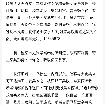
取济？纵令必克，其获几何？傥稽天诛，无乃甚损！请
计所用、所得，校其多少，则知利害。昔唐尧之代，兼
爱夷、夏，中外乂安；汉武穷兵远征，虽多克获，而中
国疲耗。今论帝王之盛德者，皆归唐尧，不归汉武；况
邀功不成者，复何足比议乎！"时姚崇亦以虔瓘之策为不
然。既而虔瓘卒无功。12345678
初，监察御史张孝嵩奉使廓州还，陈碛西利害，请
往察其形势；上许之，听以便宜从事。
枝汗那者，古乌孙也，内附岁久。吐蕃与大食共立
阿了达为王，发兵攻之，枝汗那王兵败，奔安西求救。
孝嵩谓都护吕休璟曰："不救则无以号令西域。"遂帅旁侧
戎落兵万馀人，出龟兹西数千里，下数百城，长驱而
进。是月，攻阿了达于连城。孝嵩自擐甲督士卒急攻，