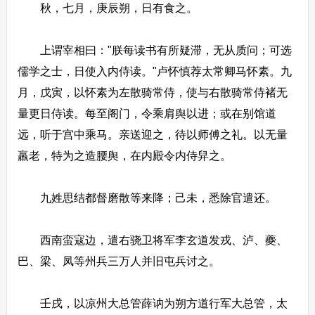
秋，七月，庚辰朔，日有食之。
上谓宰相曰："朕每读书有所疑滞，无从质问；可选
儒学之士，日使入内侍读。"卢怀慎荐太常卿马怀素。九
月，戊寅，以怀素为左散骑常侍，使与右散骑常侍褚无
量更日侍读。每至阁门，令乘肩舆以进；或在别馆道
远，听于宫中乘马。亲送迎之，待以师傅之礼。以无量
羸老，特为之造腰舆，在内殿令内侍舁之。
九姓思结都督磨散等来降；己未，悉除官遣还。
西南蛮寇边，遣右骁卫将军李玄道发戎、泸、夔、
巴、梁、凤等州兵三万人并旧屯兵讨之。
壬戌，以凉州大总管薛讷为朔方道行军大总管，太