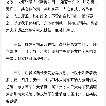
之政，夫何罪哉！《秦誓》曰："如有一介臣，断断猗，
无它技；其心休休焉，其如有容；人之有技，若己有
之，人之彦圣，其心好之，不啻如自其口出，是能容
之，以保我子孙黎民，亦职有利哉。"怀慎之谓矣。御史
大夫宋璟坐监朝堂杖人杖轻，贬睦州刺史。
突厥十胜降者前后万馀帐。高丽莫离支文简，十姓
之婿也，二月，与〈足夾〉跌都督思泰等亦自突厥帅众
来降；制皆以河南地处之。
三月，胡禄屋酋长支匐忌等入朝。上以十姓降者浸
多，夏，四月，庚申，以右羽林大将军薛讷为凉州镇大
总管，赤水等军并受节度，居凉州；左卫大将军郭虔瓘
为朔州镇大总管，和戎等军并受节度，居并州，勒兵以
备默啜。