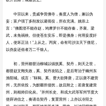
中宗以来，贵戚争营佛寺，奏度人为僧，兼以伪
妄；富户强丁多削发以避徭役，所在充满。姚崇上
言："佛图澄不能存赵，鸠摩罗什不能存秦，齐襄、梁
武，未免祸殃。但使苍生安乐，即是佛身；何用妄度奸
人，使坏正法！"上从之。丙寅，命有司沙汰天下僧尼，
以伪妄还俗者万二千馀人。
初，营州都督治柳城以镇抚奚、契丹，则天之世，
都督赵文翙失政，奚、契丹攻陷之，是后寄治于幽州东
渔阳城。或言："靺鞨、奚、霫大欲降唐，正以唐不建营
州，无所依投，为默啜所侵扰，故且附之；若唐复建营
州，则相帅归化矣。"并州长史、和戎大武等军州节度大
使薛讷信之，奏请击契丹，复置营州；上亦以冷陉之