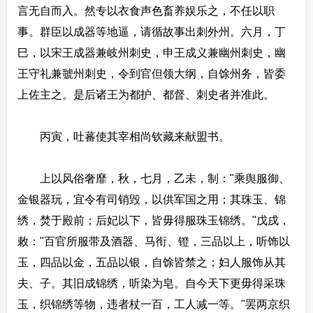
言无自而入。然专以衣食声色畜养娱乐之，不任以职
事。群臣以成器等地逼，请循故事出刺外州。六月，丁
巳，以宋王成器兼岐州刺史，申王成义兼幽州刺史，幽
王守礼兼虢州刺史，令到官但领大纲，自馀州务，皆委
上佐主之。是后诸王为都护、都督、刺史者并准此。
丙寅，吐蕃使其宰相尚钦藏来献盟书。
上以风俗奢靡，秋，七月，乙未，制："乘舆服御、
金银器玩，宜令有司销毁，以供军国之用；其珠玉、锦
绣，焚于殿前；后妃以下，皆毋得服珠玉锦绣。"戊戌，
敕："百官所服带及酒器、马衔、镫，三品以上，听饰以
玉，四品以金，五品以银，自馀皆禁之；妇人服饰从其
夫、子。其旧成锦绣，听染为皂。自今天下更毋得采珠
玉，织锦绣等物，违者杖一百，工人减一等。"罢两京织