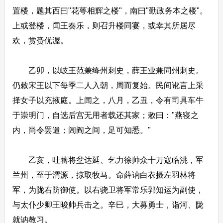
置楼，题其西曰"花萼相辉之楼"，南曰"勤政务本之楼"。
上或登楼，闻王奏乐，则召升楼同宴，或幸其所居尽
欢，赏赉优渥。
乙卯，以岐王范兼绛州刺史，薛王业兼同州刺史。
仍敕宋王以下每季二人入朝，周而复始。民间讹言上采
择女子以充掖庭。上闻之，八月，乙丑，令有司具车牛
于崇明门，自选后宫无用者载还其家；敕曰："燕寝之
内，尚令罢遣；闾阎之间，足可知悉。"
乙亥，吐蕃将坌达延、乞力徐帅众十万寇临洮，军
兰州，至于渭源，掠取牧马。命薛讷白衣摄左羽林将
军，为陇右防御使。以右骁卫将军常乐郭知运为副使，
与太仆少卿王晙帅兵击之。辛巳，大募勇士，诣河、陇
就讷教习。