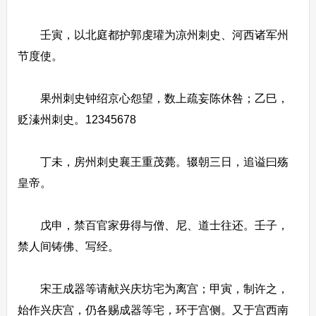
壬寅，以北庭都护郭虔瓘为凉州刺史、河西诸军州
节度使。
果州刺史钟绍京心怨望，数上疏妄陈休咎；乙巳，
贬溱州刺史。12345678
丁未，房州刺史襄王重茂薨。辍朝三日，追谥曰殇
皇帝。
戊申，禁百官家毋得与僧、尼、道士往还。壬子，
禁人间铸佛、写经。
宋王成器等请献兴庆坊宅为离宫；甲寅，制许之，
始作兴庆宫，仍各赐成器等宅，环于宫侧。又于宫西南