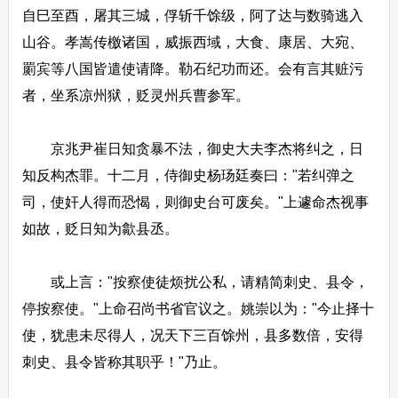
自巳至酉，屠其三城，俘斩千馀级，阿了达与数骑逃入
山谷。孝嵩传檄诸国，威振西域，大食、康居、大宛、
罽宾等八国皆遣使请降。勒石纪功而还。会有言其赃污
者，坐系凉州狱，贬灵州兵曹参军。
京兆尹崔日知贪暴不法，御史大夫李杰将纠之，日
知反构杰罪。十二月，侍御史杨玚廷奏曰："若纠弹之
司，使奸人得而恐愒，则御史台可废矣。"上遽命杰视事
如故，贬日知为歙县丞。
或上言："按察使徒烦扰公私，请精简刺史、县令，
停按察使。"上命召尚书省官议之。姚崇以为："今止择十
使，犹患未尽得人，况天下三百馀州，县多数倍，安得
刺史、县令皆称其职乎！"乃止。