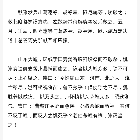
默啜发兵击葛逻禄、胡禄屋、鼠尼施等，屡破之；
敕北庭都护汤嘉惠、左散骑常侍解琬等发兵救之。五
月，壬辰，敕嘉惠等与葛逻禄、胡禄屋、鼠尼施及定边
道十总管阿史那献互相应援。
山东大蝗，民或于田旁焚香膜拜设祭而不敢杀，姚
崇奏遣御史督州县捕而瘗之。议者以为蝗众多，除不可
尽；上亦疑之。崇曰："今蝗满山东，河南、北之人，流
亡殆尽，岂可坐视食苗，曾不救乎！借使除之不尽，犹
胜养以成灾。"以乃从之。卢怀慎以为杀蝗太多，恐伤和
气。崇曰："昔楚庄吞蛭而愈疾，孙叔杀蛇而致福，奈何
不忍于蝗，而忍人之饥死乎？若使杀蝗有祸，崇请当
之！"