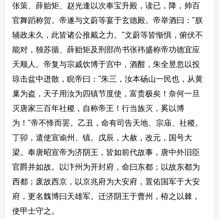
张策、薛贻矩、赵光逢以次奉宝升殿，读已，降，帅百
官舞蹈称贺。帝遂与文蔚等宴于玄德殿。帝举酒曰："朕
辅政未久，此皆诸公推戴之力。"文蔚等皆惭惧，俯伏不
能对，独苏循、薛贻矩及刑部尚书张祎盛称帝功德宜应
天顺人。帝复与宗戚饮博于宫中，酒酣，朱全昱忽以投
琼击盆中迸散，睨帝曰："朱三，汝本砀山一民也，从黄
巢为盗，天子用汝为四镇节度使，富贵极矣！奈何一旦
灭唐家三百年社稷，自称帝王！行当族灭，奚以博
为！"帝不怿而罢。乙丑，命有司告天地、宗庙、社稷。
丁卯，遣使宣谕州、镇。戊辰，大赦，改元，国号大
梁。奉唐昭宣帝为济阴王，皆如前代故事，唐中外旧臣
官爵并如故。以汴州为开封府，命曰东都；以故东都为
西都；废故西京，以京兆府为大安府，置佑国军于大安
府，更名魏博曰天雄军。迁济阴王于曹州，栫之以棘，
使甲士守之。