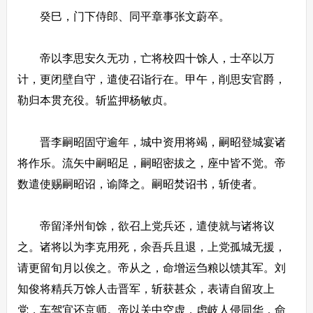
癸巳，门下侍郎、同平章事张文蔚卒。
帝以李思安久无功，亡将校四十馀人，士卒以万
计，更闭壁自守，遣使召诣行在。甲午，削思安官爵，
勒归本贯充役。斩监押杨敏贞。
晋李嗣昭固守逾年，城中资用将竭，嗣昭登城宴诸
将作乐。流矢中嗣昭足，嗣昭密拔之，座中皆不觉。帝
数遣使赐嗣昭诏，谕降之。嗣昭焚诏书，斩使者。
帝留泽州旬馀，欲召上党兵还，遣使就与诸将议
之。诸将以为李克用死，余吾兵且退，上党孤城无援，
请更留旬月以俟之。帝从之，命增运刍粮以馈其军。刘
知俊将精兵万馀人击晋军，斩获甚众，表请自留攻上
党，车驾宜还京师。帝以关中空虚，虑岐人侵同华，命