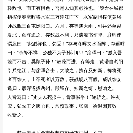
轻敌也；而王有惧色，吾是以知其必胜也。"殷命在城都
指挥使秦彦晖将水军三万浮江而下，水军副指挥使黄璠
帅战舰三百屯浏阳口。六月，存等遇大雨，引兵还至越
堤北，彦晖追之。存数战不利，乃遗殷书诈降。彦晖使
谓殷曰："此必诈也，勿受！"存与彦晖夹水而阵，存遥呼
曰："杀降不祥，公独不为子孙计耶！"彦晖曰："贼入吾
境而不击，奚顾子孙！"鼓噪而进。存等走，黄璠自浏阳
引兵绝江，与彦晖合击，大破之，执存及知新，裨将死
者百馀人，士卒死者以万数，获战舰八百艘。威以馀众
遁归，彦晖遂拔岳州。殷释存、知新之缚，慰谕之。二
人皆骂曰："丈夫以死报主，肯事贼乎！"遂斩之。许玄
应，弘农王之腹心也，常预政事，张颢、徐温因其败，
收斩之。
楚王殷遣兵会吉州刺史彭玕攻洪州，不克。