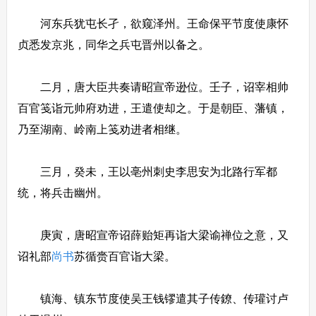
河东兵犹屯长孑，欲窥泽州。王命保平节度使康怀
贞悉发京兆，同华之兵屯晋州以备之。
二月，唐大臣共奏请昭宣帝逊位。壬子，诏宰相帅
百官笺诣元帅府劝进，王遣使却之。于是朝臣、藩镇，
乃至湖南、岭南上笺劝进者相继。
三月，癸未，王以亳州刺史李思安为北路行军都
统，将兵击幽州。
庚寅，唐昭宣帝诏薛贻矩再诣大梁谕禅位之意，又
诏礼部
尚书
苏循赍百官诣大梁。
镇海、镇东节度使吴王钱镠遣其子传鐐、传瓘讨卢