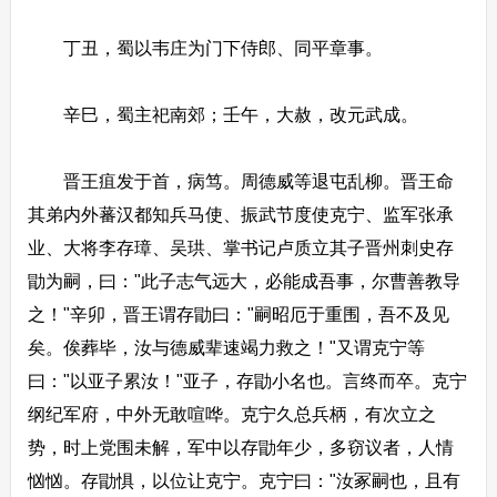
丁丑，蜀以韦庄为门下侍郎、同平章事。
辛巳，蜀主祀南郊；壬午，大赦，改元武成。
晋王疽发于首，病笃。周德威等退屯乱柳。晋王命
其弟内外蕃汉都知兵马使、振武节度使克宁、监军张承
业、大将李存璋、吴珙、掌书记卢质立其子晋州刺史存
勖为嗣，曰："此子志气远大，必能成吾事，尔曹善教导
之！"辛卯，晋王谓存勖曰："嗣昭厄于重围，吾不及见
矣。俟葬毕，汝与德威辈速竭力救之！"又谓克宁等
曰："以亚子累汝！"亚子，存勖小名也。言终而卒。克宁
纲纪军府，中外无敢喧哗。克宁久总兵柄，有次立之
势，时上党围未解，军中以存勖年少，多窃议者，人情
忷忷。存勖惧，以位让克宁。克宁曰："汝冢嗣也，且有