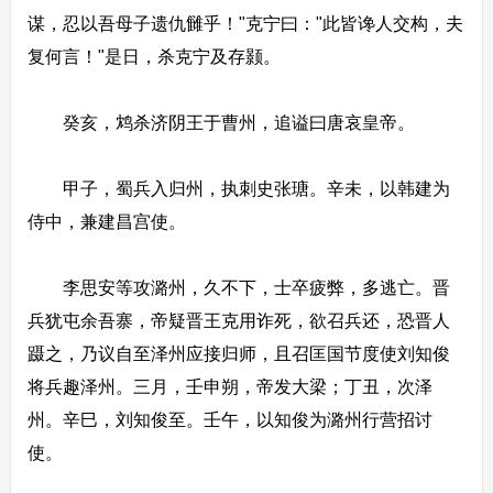
谋，忍以吾母子遗仇雠乎！"克宁曰："此皆谗人交构，夫
复何言！"是日，杀克宁及存颢。
癸亥，鸩杀济阴王于曹州，追谥曰唐哀皇帝。
甲子，蜀兵入归州，执刺史张瑭。辛未，以韩建为
侍中，兼建昌宫使。
李思安等攻潞州，久不下，士卒疲弊，多逃亡。晋
兵犹屯余吾寨，帝疑晋王克用诈死，欲召兵还，恐晋人
蹑之，乃议自至泽州应接归师，且召匡国节度使刘知俊
将兵趣泽州。三月，壬申朔，帝发大梁；丁丑，次泽
州。辛巳，刘知俊至。壬午，以知俊为潞州行营招讨
使。