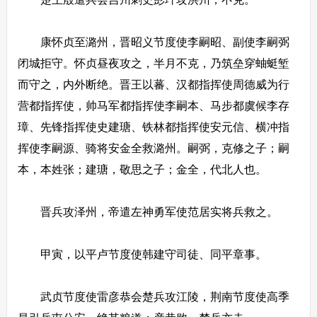
康怀贞至潞州，晋昭义节度使李嗣昭、副使李嗣弼
闭城拒守。怀贞昼夜攻之，半月不克，乃筑垒穿蚰蜓堑
而守之，内外断绝。晋王以蕃、汉都指挥使周德威为行
营都指挥使，帅马军都指挥使李嗣本、马步都虞候李存
璋、先锋指挥使史建瑭、铁林都指挥使安元信、横冲指
挥使李嗣源、骑将安金全救潞州。嗣弼，克修之子；嗣
本，本姓张；建瑭，敬思之子；金全，代北人也。
晋兵攻泽州，帝遣左神勇军使范居实将兵救之。
甲寅，以平卢节度使韩建守司徒、同平章事。
武贞节度使雷彦恭会楚兵攻江陵，荆南节度使高季