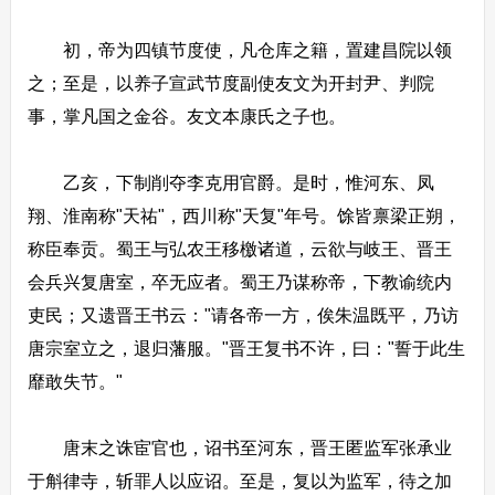
初，帝为四镇节度使，凡仓库之籍，置建昌院以领
之；至是，以养子宣武节度副使友文为开封尹、判院
事，掌凡国之金谷。友文本康氏之子也。
乙亥，下制削夺李克用官爵。是时，惟河东、凤
翔、淮南称"天祐"，西川称"天复"年号。馀皆禀梁正朔，
称臣奉贡。蜀王与弘农王移檄诸道，云欲与岐王、晋王
会兵兴复唐室，卒无应者。蜀王乃谋称帝，下教谕统内
吏民；又遗晋王书云："请各帝一方，俟朱温既平，乃访
唐宗室立之，退归藩服。"晋王复书不许，曰："誓于此生
靡敢失节。"
唐末之诛宦官也，诏书至河东，晋王匿监军张承业
于斛律寺，斩罪人以应诏。至是，复以为监军，待之加