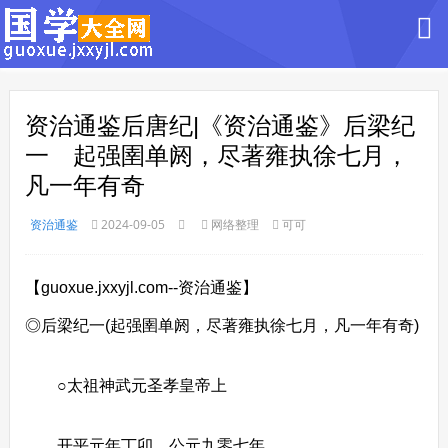
资治通鉴后唐纪|《资治通鉴》后梁纪
一 起强圉单阏，尽著雍执徐七月，
凡一年有奇
资治通鉴
2024-09-05
网络整理
可可
【guoxue.jxxyjl.com--资治通鉴】
◎后梁纪一(起强圉单阏，尽著雍执徐七月，凡一年有奇)
○太祖神武元圣孝皇帝上
开平元年丁卯，公元九零七年