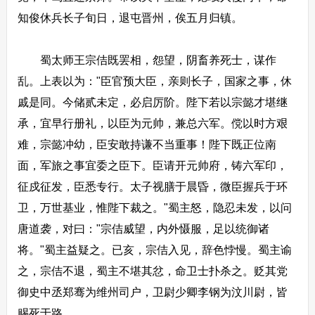
知俊休兵长子旬日，退屯晋州，俟五月归镇。
蜀太师王宗佶既罢相，怨望，阴畜养死士，谋作
乱。上表以为："臣官预大臣，亲则长子，国家之事，休
戚是同。今储贰未定，必启厉阶。陛下若以宗懿才堪继
承，宜早行册礼，以臣为元帅，兼总六军。傥以时方艰
难，宗懿冲幼，臣安敢持谦不当重事！陛下既正位南
面，军旅之事宜委之臣下。臣请开元帅府，铸六军印，
征戍征发，臣悉专行。太子视膳于晨昏，微臣握兵于环
卫，万世基业，惟陛下裁之。"蜀主怒，隐忍未发，以问
唐道袭，对曰："宗佶威望，内外慑服，足以统御诸
将。"蜀主益疑之。已亥，宗佶入见，辞色悖慢。蜀主谕
之，宗佶不退，蜀主不堪其忿，命卫士扑杀之。贬其党
御史中丞郑骞为维州司户，卫尉少卿李钢为汶川尉，皆
赐死于路。