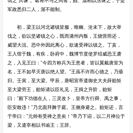
谓之"兵谏"。诸将不与之同者，颢、温稍以法诛之，于是
军政悉归二人，渥不能制。
初，梁王以河北诸镇皆服，唯幽、沧未下，故大举
伐之，欲以坚诸镇之心，既而潞州内叛，王烧营而还，
威望大沮。恐中外因此离心，欲速受禅以镇之。丁亥，
王入馆于魏，有疾，卧府中，魏博节度使罗绍威恐王袭
之，入见王曰："今四方称兵为王患者，皆以翼戴唐室为
名，王不如早灭唐以绝人望。"王虽不许而心德之，乃亟
归。壬寅，至大梁。甲辰，唐昭宣帝遣御史大夫薛贻矩
至大梁劳王，贻矩请以臣礼见，王揖之升阶，贻矩
曰："殿下功德在人，三灵改卜，皇帝方行舜、禹之事，
臣安敢违！"乃北面拜舞于庭。王侧身避之。贻矩还，言
于帝曰："元帅有受禅之意矣！"帝乃下诏，以二月禅位于
梁，又遣宰相以书谕王；王辞。