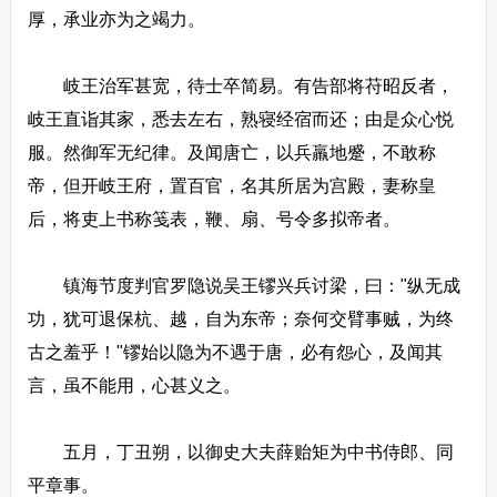
厚，承业亦为之竭力。
岐王治军甚宽，待士卒简易。有告部将苻昭反者，
岐王直诣其家，悉去左右，熟寝经宿而还；由是众心悦
服。然御军无纪律。及闻唐亡，以兵羸地蹙，不敢称
帝，但开岐王府，置百官，名其所居为宫殿，妻称皇
后，将吏上书称笺表，鞭、扇、号令多拟帝者。
镇海节度判官罗隐说吴王镠兴兵讨梁，曰："纵无成
功，犹可退保杭、越，自为东帝；奈何交臂事贼，为终
古之羞乎！"镠始以隐为不遇于唐，必有怨心，及闻其
言，虽不能用，心甚义之。
五月，丁丑朔，以御史大夫薛贻矩为中书侍郎、同
平章事。