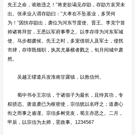
先王之命，谁敢违之！"将吏欲谒见存勖，存勖方哀哭未
出。张承业入谓存勖曰："大孝在不坠基业，多哭何
为！"因扶存勖出，袭位为河东节度使、晋王。李克宁首
帅诸将拜贺，王悉以军府事季之。以李存璋为河东军城
使、马步都虞候。先王之时，多宠借胡人及军士，侵扰
市肆，存璋既领职，执其尤暴横者戮之，旬月间城中肃
然。
吴越王镠遣兵攻淮南甘露镇，以救信州。
蜀中书令王宗佶，于诸假子为最长，且恃其功，专
权骄恣。唐道袭已为枢密使，宗佶犹以名呼之；道袭心
衔之而事之逾谨。宗佶多树党友，蜀主亦恶之。二月，
甲辰，以宗佶为太师，罢政事。1234567