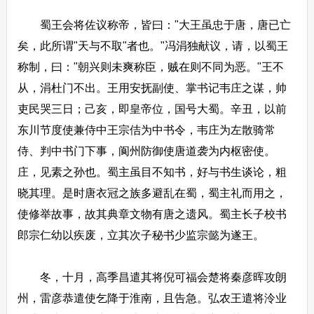
蜀王会将佐议称帝，皆曰："大王虽忠于唐，唐已亡
矣，此所谓"天与不取"者也。"冯涓独献议，请，以蜀王
称制，曰："朝兴则未爽称臣，贼在则不同为恶。"王不
从，涓杜门不出。王用安抚副使、掌书记韦庄之谋，帅
吏民哭三日；己亥，即皇帝位，国号大蜀。辛丑，以前
东川节度使兼侍中王宗佶为中书令，韦庄为左散骑常
侍、判中书门下事，阆州防御使唐道袭为内枢密使。
庄，见素之孙也。蜀主虽目不知书，好与书生谈论，粗
晓其理。是时唐衣冠之族多避乱在蜀，蜀主礼而用之，
使修举故事，故其典章文物有唐之遗风。蜀主长子校书
郎宗仁幼以疾废，立其次子秘书少监宗懿为遂王。
冬，十月，高季昌遣其将倪可福会楚将秦彦晖攻朗
州，雷彦恭遣使乞降于淮南，且告急。弘农王遣将泠业