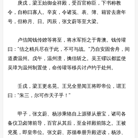
庚戌，梁王始御金祥殿，受百官称臣，下书称教
令，自称曰寡人。辛亥，令诸笺、表、簿、籍皆去唐年
号，但称月、日。丙辰，张文蔚等至大梁。
卢佶闻钱传鐐等将至，将水军拒之于青澳。钱传瓘
曰："佶之精兵尽在于此，不可与战。"乃自安固舍舟，间
道袭温州。戊午，温州溃，擒佶斩之。吴王镠以都监使
吴璋为温州制置使，命传瓘等移兵讨卢约于处州。
壬戌，梁王更名晃。王兄全昱闻王将即帝位，谓王
曰："朱三，尔可作天子乎！"
甲子，张文蔚、杨涉乘辂自上源驿从册宝，诸司各
备仪卫卤簿前导，百官从其后，至金祥殿前陈之。王被
兖冕，即皇帝位。张文蔚、苏循奉册升殿进读，杨涉、