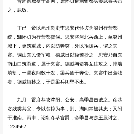
晋周德威壁于高河，康怀贞遣亲骑都头秦武将兵击
之，武败。
丁已，帝以亳州刺史李思安代怀贞为潞州行营都
统，黜怀贞为行营都虞候。思安将河北兵西上，至潞州
城下，更筑重城，内以防奔突，外以拒援兵，谓之夹
寨。调山东民馈军粮，德威日以轻骑抄之，思安乃自东
南山口筑甬道，属于夹寨。德威与诸将互往攻之，排墙
填堑，一昼夜间数十发，梁兵疲于奔命。夹寨中出刍牧
者，德威辄抄之，于是梁兵闭壁不出。
九月，雷彦恭攻涔阳、公安，高季昌击败之。彦恭
贪残类其父，专以焚掠为事，荆、湖间常被其患；又附
于淮南。丙申，诏削彦恭官爵，命季昌与楚王殷讨之。
1234567