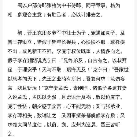
蜀以户部侍郎张格为中书侍郎、同平章事。格为
相，多迎合主意；有胜己者，必以计排去之。
初，晋王克用多养军中壮士为子，宠遇如真子。及
晋王存勖立，诸假子皆年长握兵，心怏怏不服，或托疾
不出，或见新王不拜。李克宁权位既重，人情多向之。
假子李存颢阴说克宁曰："兄终弟及，自古有之。以叔拜
侄，于理安乎！天与不取，后悔无及！"克宁曰："吾家世
以慈孝闻天下，先王之业苟有所归，吾复何求！汝勿妄
言，我且斩汝！"克宁妻孟氏，素刚悍，诸假子各遣其妻
入说孟氏，孟氏以为然，且虑语泄及祸，数以迫克宁。
克宁性怯，朝夕惑于众言，心不能无动；又与张承业、
李存璋相失，数诮让之；又因事擅杀都虞候李存质；又
求领大同节度使，以蔚、朔、应州为巡属。晋王皆听
之。