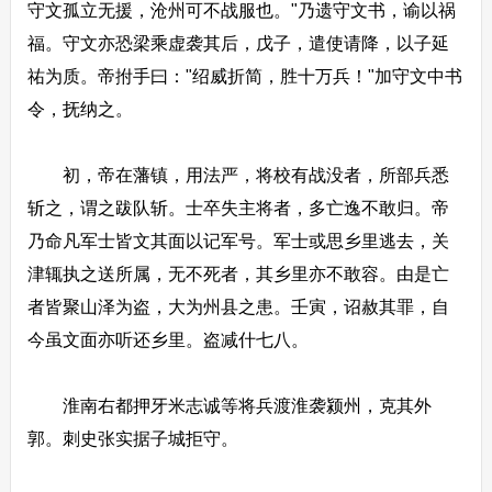
守文孤立无援，沧州可不战服也。"乃遗守文书，谕以祸
福。守文亦恐梁乘虚袭其后，戊子，遣使请降，以子延
祐为质。帝拊手曰："绍威折简，胜十万兵！"加守文中书
令，抚纳之。
初，帝在藩镇，用法严，将校有战没者，所部兵悉
斩之，谓之跋队斩。士卒失主将者，多亡逸不敢归。帝
乃命凡军士皆文其面以记军号。军士或思乡里逃去，关
津辄执之送所属，无不死者，其乡里亦不敢容。由是亡
者皆聚山泽为盗，大为州县之患。壬寅，诏赦其罪，自
今虽文面亦听还乡里。盗减什七八。
淮南右都押牙米志诚等将兵渡淮袭颍州，克其外
郭。刺史张实据子城拒守。