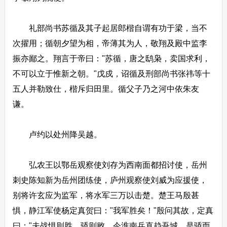
礼部尚书苏循及其子起居郎楷自谓有功于梁，当不
次擢用；循朝夕望为相，帝薄其为人，敬翔及殿中监李
振亦鄙之。翔言于帝曰："苏循，唐之鸱枭，卖国求利，
不可以立于惟新之朝。"戊戍，诏循及刑部尚书张祎等十
五人并勒致仕，楷斥归田里。循父子乃之河中依朱友
谦。
卢约以处州降吴越。
弘农王以鄂岳观察使刘存为西南面都招讨使，岳州
刺史陈知新为岳州团练使，庐州观察使刘威为应援使，
别将许玄应为监军，将水军三万以击楚。楚王马殷甚
惧，静江军使杨定真贺曰："我军胜矣！"殷问其故，定真
曰："夫战惧则胜，骄则败。今淮南兵直趋吾城，是骄而