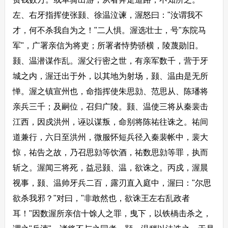
左、右牙指挥使张颢、徐温泣谏，渥怒曰："汝谓我不
才，何不杀我自为之！"二人惧。渥选壮士，号"东院马
军"，广署亲信为将吏；所署者恃势骄横，陵蔑勋旧。
颢、温潜谋作乱。渥父行密之世，有亲军数千，营于牙
城之内，渥迁出于外，以其地为射场，颢、温由是无所
惮。渥之镇宣州也，命指挥使朱思勍、范思从、陈璠将
亲兵三千；及嗣位，召归广陵。颢、温使三将从秦裴击
江西，因戍洪州，诬以谋叛，命别将陈祐往诛之。祐间
道兼行，六日至洪州，微服怀短兵径入秦裴帐中，裴大
惊，祐告之故，乃召思勍等饮酒，祐数思勍等罪，执而
斩之。渥闻三将死，益忌颢、温，欲诛之。丙戍，渥晨
视事，颢、温帅牙兵二百，露刃直入庭中，渥曰："尔思
欲杀我邪？"对曰，"非敢然也，欲诛王左右乱政者
耳！"因数渥所亲信十馀人之罪，曳下，以铁楇击杀之，