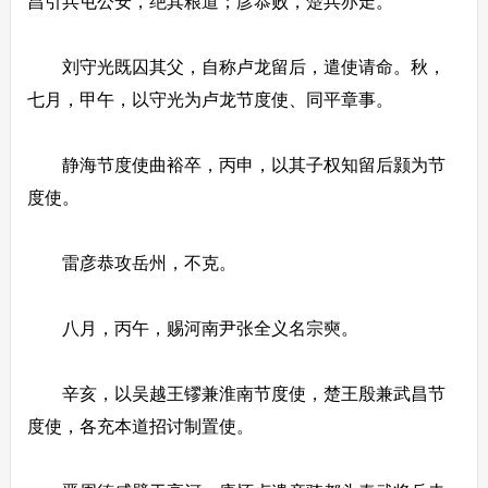
昌引兵屯公安，绝其粮道；彦恭败，楚兵亦走。
刘守光既囚其父，自称卢龙留后，遣使请命。秋，
七月，甲午，以守光为卢龙节度使、同平章事。
静海节度使曲裕卒，丙申，以其子权知留后颢为节
度使。
雷彦恭攻岳州，不克。
八月，丙午，赐河南尹张全义名宗奭。
辛亥，以吴越王镠兼淮南节度使，楚王殷兼武昌节
度使，各充本道招讨制置使。