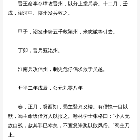
晋王命李存璋攻晋州，以分上党兵势。十二月，壬
戌，诏河中、陕州发兵救之。
甲子，诏发步骑五千救颍州，米志诚等引去。
丁卯，晋兵寇洺州。
淮南兵攻信州，刺史危仔倡求救于吴越。
开平二年戊辰，公元九零八年
春，正月，癸酉朔，蜀主登兴义楼。有僧抉一目以
献，蜀主命饭僧万人以报之。翰林学士张格曰："小人无
故自残，赦其罪已幸矣，不宜复崇奖以败风俗。"蜀主乃
止。