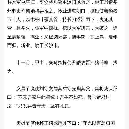
将水军屯平江，李饶将步骑屯浏阳以救之，楚王殷遣岳
州刺史许德勋将兵拒之。泠业进屯朗口，德勋使善游者
五十人，以木枝叶覆其首，持长刀浮江而下，夜犯其
营，且举火，业军中惊扰。德以大军进击，大破之，追
至鹿角镇，擒业；又破浏阳寨，擒李饶；掠上高、唐年
而归。斩业、饶于长沙市。
十一月，甲申，夹马指挥使尹皓攻晋江猪岭寨，拔
之。
义昌节度使刘守文闻其弟守光幽其父，集将吏大哭
曰："不意吾家生此枭獍！吾生不如死，誓与诸君讨
之！"乃发兵击守光，互有胜负。
天雄节度使邺王绍威谓其下曰："守光以窘急归国，