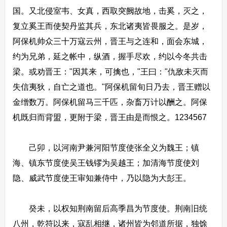
国。又北侵室韦、女真，西取突阙故地，击奚，灭之，
复立奚王而使契丹监其兵，东北诸夷皆畏服之。是岁，
阿保机帅众三十万寇云州，晋王与之连和，面会东城，
约为兄弟，延之帐中，纵酒，握手尽欢，约以今冬共击
梁。或劝晋王："因其来，可擒也，"王曰："仇敌未灭而
失信夷狄，自亡之道也。"阿保机留旬日乃去，晋王赠以
金缯数万。阿保机留马三千匹，杂畜万计以酬之。阿保
机既归而背盟，更附于梁，晋王由是而恨之。1234567
己卯，以河南尹兼河阳节度使张全义为魏王；镇
海、镇东节度使吴王钱镠为吴越王；加清海节度使刘
隐、威武节度使王审知兼侍中，乃以隐为大彭王。
癸未，以权知荆南留后高季昌为节度使。荆南旧统
八州，乾符以来，寇乱相继，诸州皆为邻道所据，独馀