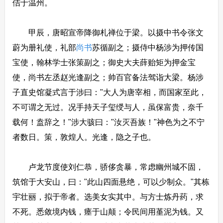
佶于温州。
甲辰，唐昭宣帝降御札禅位于梁。以摄中书令张文
蔚为册礼使，礼部
尚书
苏循副之；摄侍中杨涉为押传国
宝使，翰林学士张策副之；御史大夫薛贻矩为押金宝
使，尚书左丞赵光逢副之；帅百官备法驾诣大梁。杨涉
子直史馆凝式言于涉曰："大人为唐宰相，而国家至此，
不可谓之无过。况手持天子玺绶与人，虽保富贵，奈千
载何！盍辞之！"涉大骇曰："汝灭吾族！"神色为之不宁
者数日。策，敦煌人。光逢，隐之子也。
卢龙节度使刘仁恭，骄侈贪暴，常虑幽州城不固，
筑馆于大安山，曰："此山四面悬绝，可以少制众。"其栋
宇壮丽，拟于帝者。选美女实其中。与方士炼丹药，求
不死。悉敛境内钱，瘗于山颠；令民间用堇泥为钱。又