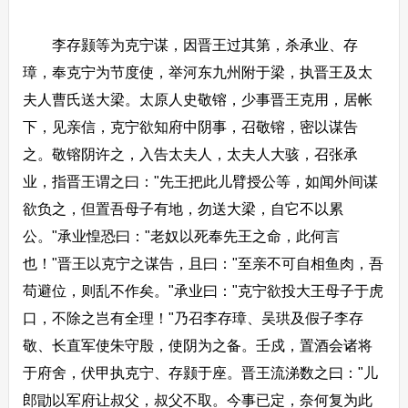
李存颢等为克宁谋，因晋王过其第，杀承业、存
璋，奉克宁为节度使，举河东九州附于梁，执晋王及太
夫人曹氏送大梁。太原人史敬镕，少事晋王克用，居帐
下，见亲信，克宁欲知府中阴事，召敬镕，密以谋告
之。敬镕阴许之，入告太夫人，太夫人大骇，召张承
业，指晋王谓之曰："先王把此儿臂授公等，如闻外间谋
欲负之，但置吾母子有地，勿送大梁，自它不以累
公。"承业惶恐曰："老奴以死奉先王之命，此何言
也！"晋王以克宁之谋告，且曰："至亲不可自相鱼肉，吾
苟避位，则乱不作矣。"承业曰："克宁欲投大王母子于虎
口，不除之岂有全理！"乃召李存璋、吴珙及假子李存
敬、长直军使朱守殷，使阴为之备。壬戍，置酒会诸将
于府舍，伏甲执克宁、存颢于座。晋王流涕数之曰："儿
郎勖以军府让叔父，叔父不取。今事已定，奈何复为此