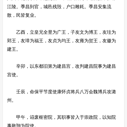
江陵。季昌到官，城邑残毁，户口雕耗。季昌安集流
散，民皆复业。
乙酉，立皇兄全昱为广王，子友文为博王，友珪为
郢王，友璋为福王，友贞为均王，友雍为贺王，友徽为
建王。
辛卯，以东都旧第为建昌宫，改判建昌院事为建昌
宫使。
壬辰，命保平节度使康怀贞将兵八万会魏博兵攻潞
州。
甲午，诏废枢密院，其职事皆入于崇政院，以知院
事敬翔为院使。