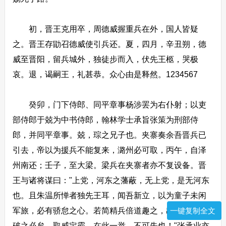
初，晋王克用卒，周德威握重兵在外，国人皆疑
之。晋王存勖召德威使引兵还。夏，四月，辛丑朔，德
威至晋阳，留兵城外，独徒步而入，伏先王柩，哭极
哀。退，谒嗣王，礼甚恭。众心由是释然。1234567
癸卯，门下侍郎、同平章事杨涉罢为右仆射；以吏
部侍郎于兢为中书侍郎，翰林学士承旨张策为刑部侍
郎，并同平章事。兢，琮之兄子也。夹寨奏余吾晋兵已
引去，帝以为援兵不能复来，潞州必可取，丙午，自泽
州南还；壬子，至大梁。梁兵在夹寨者亦不复设备。晋
王与诸将谋曰："上党，河东之藩蔽，无上党，是无河东
也。且朱温所惮者独先王耳，闻吾新立，以为童子未闲
军旅，必有骄怠之心。若简精兵倍道趣之，出其不意，
一键复制全文
破之必矣。取威定霸，在此一举，不可失也！"张承业亦