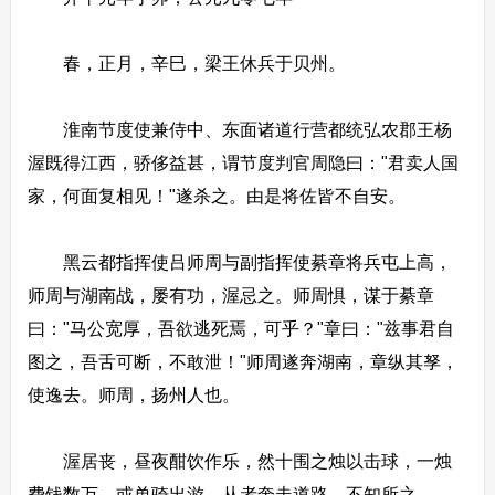
春，正月，辛巳，梁王休兵于贝州。
淮南节度使兼侍中、东面诸道行营都统弘农郡王杨
渥既得江西，骄侈益甚，谓节度判官周隐曰："君卖人国
家，何面复相见！"遂杀之。由是将佐皆不自安。
黑云都指挥使吕师周与副指挥使綦章将兵屯上高，
师周与湖南战，屡有功，渥忌之。师周惧，谋于綦章
曰："马公宽厚，吾欲逃死焉，可乎？"章曰："兹事君自
图之，吾舌可断，不敢泄！"师周遂奔湖南，章纵其孥，
使逸去。师周，扬州人也。
渥居丧，昼夜酣饮作乐，然十围之烛以击球，一烛
费钱数万。或单骑出游，从者奔走道路，不知所之。