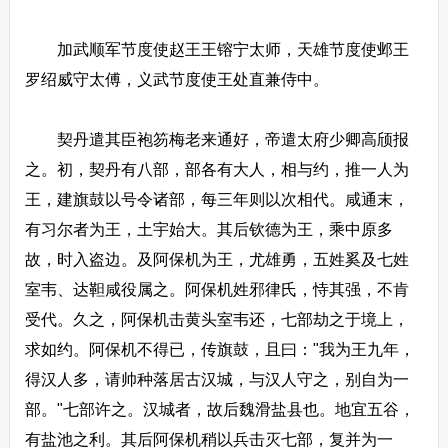
加武顺军节度使赵王王镕宁太师，天雄节度使邺王
罗绍威守太傅，义武节度使王处直兼侍中。
契丹遣其臣袍笏梅老来通好，帝遣太府少卿高颀报
之。初，契丹有八部，部各有大人，相与约，推一人为
王，建旗鼓以号令诸部，每三年则以次相代。咸通末，
有习尔者为王，土宇始大。其后钦德为王，乘中原多
故，时入盗边。及阿保机为王，尤雄勇，五姓奚及七姓
室韦、达靼咸役属之。阿保机姓邪律氏，恃其强，不肯
受代。久之，阿保机击黄头室韦还，七部劫之于境上，
求如约。阿保机不得已，传旗鼓，且曰："我为王九年，
得汉人多，请帅种落居古汉城，与汉人守之，别自为一
部。"七部许之。汉城者，故后魏滑盐县也。地宜五谷，
有盐池之利。其后阿保机稍以兵击灭七部，复并为一