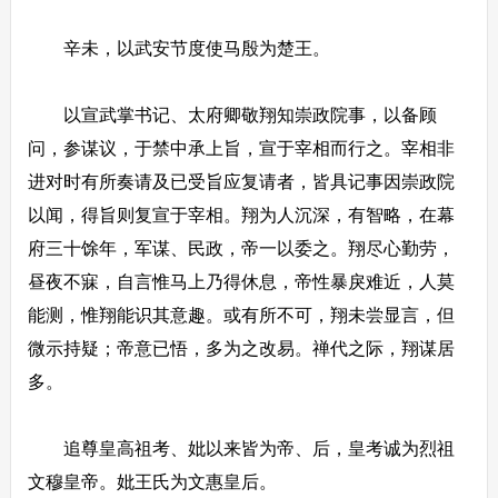
辛未，以武安节度使马殷为楚王。
以宣武掌书记、太府卿敬翔知崇政院事，以备顾
问，参谋议，于禁中承上旨，宣于宰相而行之。宰相非
进对时有所奏请及已受旨应复请者，皆具记事因崇政院
以闻，得旨则复宣于宰相。翔为人沉深，有智略，在幕
府三十馀年，军谋、民政，帝一以委之。翔尽心勤劳，
昼夜不寐，自言惟马上乃得休息，帝性暴戾难近，人莫
能测，惟翔能识其意趣。或有所不可，翔未尝显言，但
微示持疑；帝意已悟，多为之改易。禅代之际，翔谋居
多。
追尊皇高祖考、妣以来皆为帝、后，皇考诚为烈祖
文穆皇帝。妣王氏为文惠皇后。