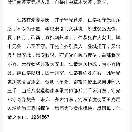
禁江南茶商无得入境，自采山中草木为茶，鬻之。
仁恭有爱妾罗氏，其子守光通焉。仁恭杖守光而斥
之，不以为子数。李思安引兵入其境，所过焚荡无馀。
夏，四月，己酉，直抵幽州城下。仁恭犹在大安山。城
中无备，几至不守。守光自外引兵入，登城拒守；又出
兵与思安战，思安败退。守光遂自称节度使，命部将李
小喜、元行钦将兵攻大安山。仁恭遣兵拒战，为小喜所
败。虏仁恭以归，囚于别室。仁恭将佐及左右，凡守光
素所恶者皆杀之。银胡〈革录〉都指挥使王思同帅部兵
三千，山后八安巡检使李承约帅部兵二千奔河东，守光
弟守奇奔契丹，未几，亦奔河东，河东节度使晋王克用
以承约为匡霸指挥使，思同为飞腾指挥使。思同母，仁
恭之女也。1234567