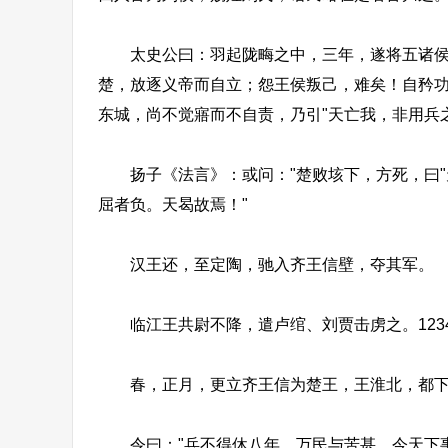
太史公曰：羽起陇畮之中，三年，遂将五诸侯灭
楚，放逐义帝而自立；怨王侯叛己，难矣！自矜
东城，尚不觉寤而不自责，乃引"天亡我，非用兵
扬子《法言》：或问："楚败垓下，方死，曰"天
屈者负。天曷故焉！"
汉王还，至定陶，驰入齐王信壁，夺其军。
临江王共尉不降，遣卢绾、刘贾击虏之。1234
春，正月，更立齐王信为楚王，王淮北，都下
令曰："兵不得休八年，万民与苦甚。今天下事