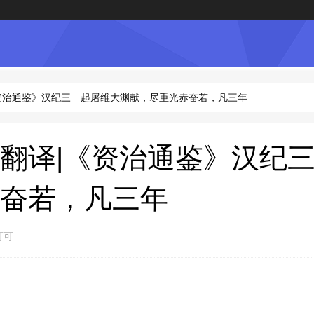
资治通鉴》汉纪三 起屠维大渊献，尽重光赤奋若，凡三年
翻译|《资治通鉴》汉纪
奋若，凡三年
可可