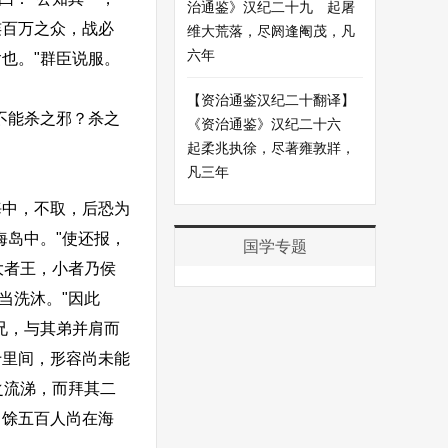
治通鉴》汉纪二十九 起屠
连百万之众，战必
维大荒落，尽阏逢阉茂，凡
六年
也。"群臣说服。
【资治通鉴汉纪二十翻译】
不能杀之邪？杀之
《资治通鉴》汉纪二十六
起柔兆执徐，尽著雍敦牂，
凡三年
中，不取，后恐为
海岛中。"使还报，
国学专题
大者王，小者乃侯
当洗沐。"因此
兄，与其弟并肩而
十里间，形容尚未能
之流涕，而拜其二
，馀五百人尚在海