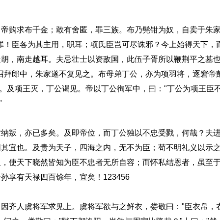
购求布千金；敢有舍匿，罪三族。布乃髡钳为奴，自卖于朱家
罪！臣各为其主用，职耳；项氏臣岂可尽诛邪？今上始得天下，
走胡，南走越耳。夫忌壮士以资敌国，此伍子胥所以鞭荆平之墓
召拜郎中，朱家遂不复见之。布母弟丁公，亦为项羽将，逐窘帝
还。及项王灭，丁公谒见。帝以丁公徇军中，曰："丁公为项王臣
"
叛，亦已多矣。及即帝位，而丁公独以不忠受戮，何哉？夫进
固其宜也。及贵为天子，四海之内，无不为臣；苟不明礼义以示
义，使天下晓然皆知为臣不忠者无所自容；而怀私结恩者，虽至
享有天禄四百馀年，宜矣！123456
齐人虞将军求见上。虞将军欲与之鲜衣，娄敬曰："臣衣帛，