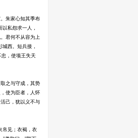
。朱家心知其季布
而以私怨求一人，
也。君何不从容为上
彭城西。短兵接，
不忠，使项王失天
取之与守成，其势
之，使为臣者，人怀
于活己，犹以义不与
衣帛见；衣褐，衣