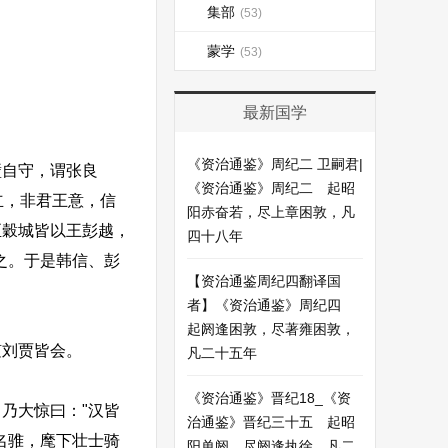
集部
(53)
蒙学
(53)
最新国学
《资治通鉴》周纪二 卫嗣君|
自守，谓张良
《资治通鉴》周纪二 起昭
立，非君王意，信
阳赤奋若，尽上章困敦，凡
至穀城皆以王彭越，
四十八年
之。于是韩信、彭
【资治通鉴周纪四翻译国
者】《资治通鉴》周纪四
起阏逢困敦，尽著雍困敦，
刘贾皆会。
凡二十五年
《资治通鉴》晋纪18_《资
乃大惊曰："汉皆
治通鉴》晋纪三十五 起昭
名骓，麾下壮士骑
阳单阏，尽阏逢执徐，凡二