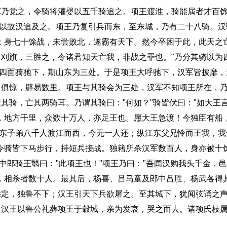
军乃觉之，令骑将灌婴以五千骑追之。项王渡淮，骑能属者才百
，以故汉追及之。项王乃复引兵而东，至东城，乃有二十八骑。
；身七十馀战，未尝败北，遂霸有天下。然今卒困于此，此天之
刈旗，三胜之，令诸君知天亡我，非战之罪也。"乃分其骑以为
令四面骑驰下，期山东为三处。于是项王大呼驰下，汉军皆披靡
马俱惊，辟易数里。项王与其骑会为三处，汉军不知项王所在，
其骑，亡其两骑耳。乃谓其骑曰："何如？"骑皆伏曰："如大王言
，地方千里，众数十万人，亦足王也。愿大王急渡！今独臣有船
江东子弟八千人渡江而西，今无一人还；纵江东父兄怜而王我，
令骑皆下马步行，持短兵接战。独籍所杀汉军数百人，身亦被十
中郎骑王翳曰："此项王也！"项王乃曰："吾闻汉购我头千金，
，相杀者数十人。最其后，杨喜、吕马童及郎中吕胜、杨武各得
悉定，独鲁不下；汉王引天下兵欲屠之。至其城下，犹闻弦诵之
。汉王以鲁公礼葬项王于穀城，亲为发哀，哭之而去。诸项氏枝
。