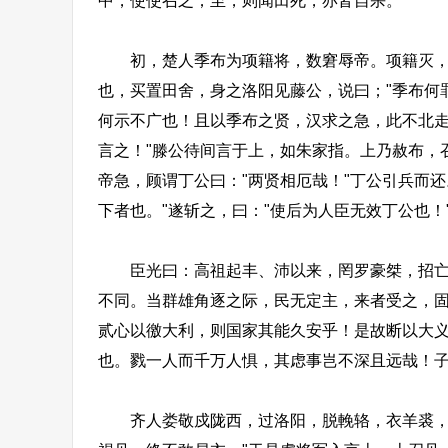
中，使使召之；至，则闻田死，亦皆自杀。
初，楚人季布为项籍将，数窘辱帝。项籍灭，帝
也，买置田舍，身之洛阳见藤公，说曰；"季布何
何示不广也！且以季布之贤，汉求之急，此不北
言之！"滕公待间言于上，如朱家指。上乃赦布，
帝急，顾谓丁公曰："两贤相厄哉！"丁公引兵而
下者也。"遂斩之，曰："使后为人臣无效丁公也！
臣光曰：高祖起丰、沛以来，罔罗豪桀，招亡纳
不同。当群雄角逐之际，民无定主，来者受之，
贰心以徼大利，则国家其能久安乎！是故断以大
也。戮一人而千万人惧，其虑事岂不深且远哉！子孙
齐人娄敬戍陇西，过洛阳，脱輓辂，衣羊裘，因