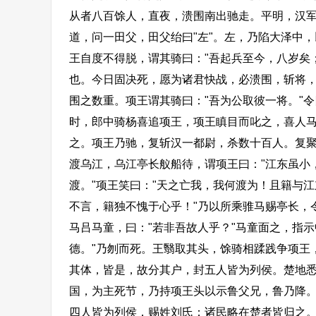
从者八百馀人，直夜，溃围南出驰走。平明，汉
道，问一田父，田父绐曰"左"。左，乃陷大泽中
王自度不得脱，谓其骑曰："吾起兵至今，八岁矣
也。今日固决死，愿为诸君快战，必溃围，斩将，
围之数重。项王谓其骑曰："吾为公取彼一将。"
时，郎中骑杨喜追项王，项王瞋目而叱之，喜人
之。项王乃驰，复斩汉一都尉，杀数十百人。复聚
渡乌江，乌江亭长舣船待，谓项王曰："江东虽小
渡。"项王笑曰："天之亡我，我何渡为！且籍与
不言，籍独不愧于心乎！"乃以所乘骓马赐亭长，
马吕马童，曰："若非吾故人乎？"马童面之，指示
德。"乃刎而死。王翳取其头，馀骑相蹂践争项王
其体，皆是，故分其户，封五人皆为列侯。楚地
国，为主死节，乃持项王头以示鲁父兄，鲁乃降
四人皆为列侯，赐姓刘氏；诸民略在楚者皆归之