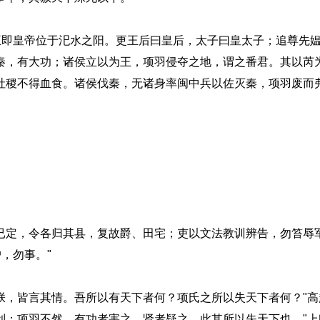
皇帝位于汜水之阳。更王后曰皇后，太子曰皇太子；追尊先媪
秦，有大功；诸侯立以为王，项羽侵夺之地，谓之番君。其以芮
社稷不得血食。诸侯伐秦，无诸身率闽中兵以佐灭秦，项羽废而
定，令各归其县，复故爵、田宅；吏以文法教训辨告，勿笞辱
，勿事。"
，皆言其情。吾所以有天下者何？项氏之所以失天下者何？"高
利；项羽不然，有功者害之，贤者疑之，此其所以失天下也。"上