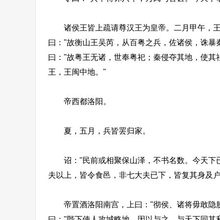
诸侯王皆上疏请尊汉王为皇帝。二月甲午，王即
曰："故衡山王吴芮，从百粤之兵，佐诸侯，诛暴
曰："故粤王无诸，世奉粤祀；秦侵夺其地，使其
王，王闽中地。"
帝西都洛阳。
夏，五月，兵皆罢归家。
诏："民前或相聚保山泽，不书名数。今天下已
夫以上，皆令食邑，非七大夫已下，皆复其身及户
帝置酒洛阳南宫，上曰："彻侯、诸将毋敢隐朕
曰："陛下使人攻城略地，因以与之，与天下同其