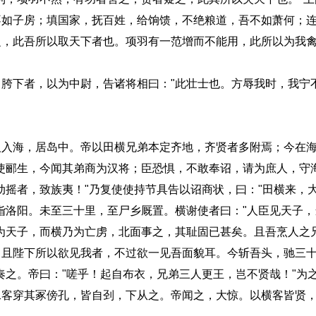
不如子房；填国家，抚百姓，给饷馈，不绝粮道，吾不如萧何；
，此吾所以取天下者也。项羽有一范增而不能用，此所以为我禽
下者，以为中尉，告诸将相曰："此壮士也。方辱我时，我宁
海，居岛中。帝以田横兄弟本定齐地，齐贤者多附焉；今在海
使郦生，今闻其弟商为汉将；臣恐惧，不敢奉诏，请为庶人，守
动摇者，致族夷！"乃复使使持节具告以诏商状，曰："田横来，
诣洛阳。未至三十里，至尸乡厩置。横谢使者曰："人臣见天子，
为天子，而横乃为亡虏，北面事之，其耻固已甚矣。且吾烹人之
！且陛下所以欲见我者，不过欲一见吾面貌耳。今斩吾头，驰三
奏之。帝曰："嗟乎！起自布衣，兄弟三人更王，岂不贤哉！"为
二客穿其冢傍孔，皆自刭，下从之。帝闻之，大惊。以横客皆贤