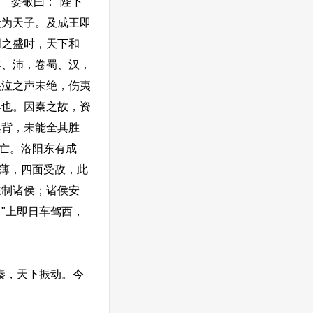
"娄敬曰："陛下
殷为天子。及成王即
周之盛时，天下和
丰、沛，卷蜀、汉，
哭泣之声未绝，伤夷
具也。因秦之故，资
其背，未能全其胜
即亡。洛阳东有成
地薄，四面受敌，此
东制诸侯；诸侯安
"上即日车驾西，
秦，天下振动。今