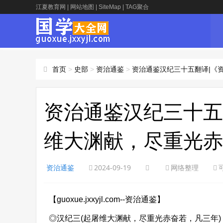
江夏教育网
|
网站地图
|
SiteMap
|
TAG聚合
首页
>
史部
>
资治通鉴
>
资治通鉴汉纪三十五翻译|《
资治通鉴汉纪三十五
维大渊献，尽重光赤
资治通鉴
2024-09-19
网络整理
【guoxue.jxxyjl.com--资治通鉴】
◎汉纪三(起屠维大渊献，尽重光赤奋若，凡三年)