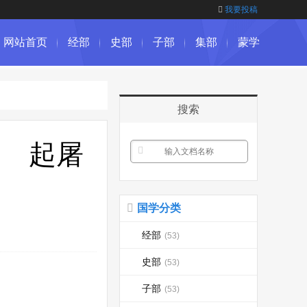
我要投稿
网站首页
经部
史部
子部
集部
蒙学
搜索
三 起屠
国学分类
经部
(53)
史部
(53)
子部
(53)