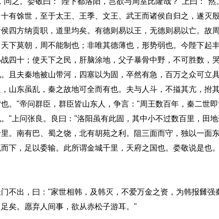
问之。娄敬曰："陛下都洛阳，岂欲与周室比隆哉？"上曰："然。
，十有馀世，至于太王、王季、文王、武王而诸侯自归之，遂灭
诸侯四方纳贡职，道里均矣。有德则易以王，无德则易以亡。故
，天下莫朝，周不能制也；非唯其德薄也，形势弱也。今陛下起
小战四十；使天下之民，肝脑涂地，父子暴骨中野，不可胜数，
也。且夫秦地被山带河，四塞以为固，卒然有急，百万之众可立
之，山东虽乱，秦之故地可全而有也。夫与人斗，不搤其亢，拊
也。"帝问群臣，群臣皆山东人，争言："周王数百年，秦二世
。"上问张良。良曰："洛阳虽有此固，其中小不过数百里，田
千里。南有巴、蜀之饶，北有胡苑之利。阻三面而守，独以一面
而下，足以委输。此所谓金城千里，天府之国也。娄敬说是也。
。
不出，曰："家世相韩，及韩灭，不爱万金之资，为韩报雠强
足矣。愿弃人间事，欲从赤松子游耳。"