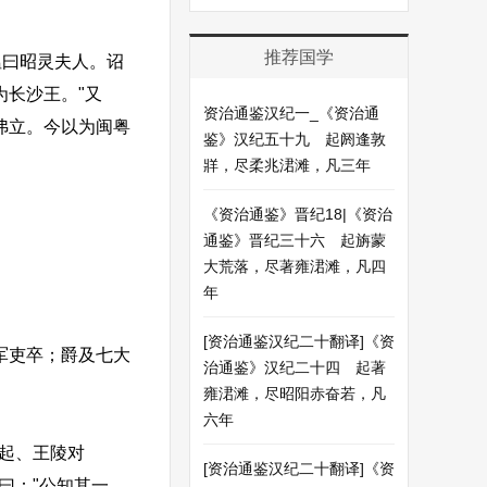
推荐国学
曰昭灵夫人。诏
为长沙王。"又
资治通鉴汉纪一_《资治通
弗立。今以为闽粤
鉴》汉纪五十九 起阏逢敦
牂，尽柔兆涒滩，凡三年
《资治通鉴》晋纪18|《资治
通鉴》晋纪三十六 起旃蒙
大荒落，尽著雍涒滩，凡四
年
[资治通鉴汉纪二十翻译]《资
军吏卒；爵及七大
治通鉴》汉纪二十四 起著
雍涒滩，尽昭阳赤奋若，凡
六年
起、王陵对
[资治通鉴汉纪二十翻译]《资
曰："公知其一，