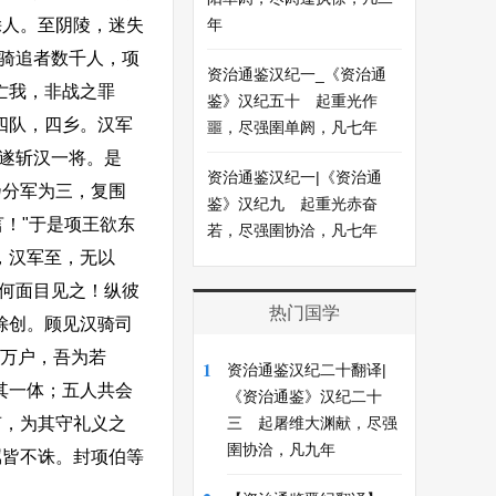
馀人。至阴陵，迷失
年
汉骑追者数千人，项
资治通鉴汉纪一_《资治通
亡我，非战之罪
鉴》汉纪五十 起重光作
四队，四乡。汉军
噩，尽强圉单阏，凡七年
，遂斩汉一将。是
资治通鉴汉纪一|《资治通
乃分军为三，复围
鉴》汉纪九 起重光赤奋
！"于是项王欲东
若，尽强圉协洽，凡七年
，汉军至，无以
我何面目见之！纵彼
热门国学
馀创。顾见汉骑司
邑万户，吾为若
1
资治通鉴汉纪二十翻译|
其一体；五人共会
《资治通鉴》汉纪二十
声，为其守礼义之
三 起屠维大渊献，尽强
圉协洽，凡九年
属皆不诛。封项伯等