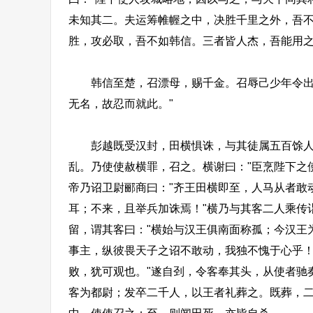
未知其二。夫运筹帷幄之中，决胜千里之外，吾
胜，攻必取，吾不如韩信。三者皆人杰，吾能用之
韩信至楚，召漂母，赐千金。召辱己少年令出胯
无名，故忍而就此。"
彭越既受汉封，田横惧诛，与其徒属五百馀人入
乱。乃使使赦横罪，召之。横谢曰："臣烹陛下之
帝乃诏卫尉郦商曰："齐王田横即至，人马从者敢
耳；不来，且举兵加诛焉！"横乃与其客二人乘传
留，谓其客曰："横始与汉王俱南面称孤；今汉王
事主，纵彼畏天子之诏不敢动，我独不愧于心乎
败，犹可观也。"遂自刭，令客奉其头，从使者驰
客为都尉；发卒二千人，以王者礼葬之。既葬，