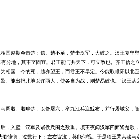
国越期会击楚；信、越不至，楚击汉军，大破之。汉王复坚壁
人未有分地，其不至固宜。君王能与共天下，可立致也。齐王信之
越为相国，今豹死，越亦望王，而君王不早定。今能取睢阳以北
邑。能出捐此地以许两人，使各自为战，则楚易破也。"汉王从
周殷。殷畔楚，以舒屠六，举九江兵迎黥布，并行屠城父，随
，入壁；汉军及诸侯兵围之数重。项王夜闻汉军四面皆楚歌，
悲歌慷慨，泣数行下；左右皆泣，莫能仰视。于是项王乘其骏马