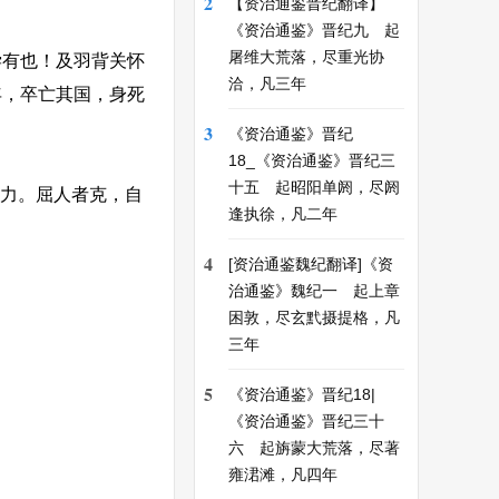
2
【资治通鉴晋纪翻译】
《资治通鉴》晋纪九 起
屠维大荒落，尽重光协
有也！及羽背关怀
洽，凡三年
年，卒亡其国，身死
3
《资治通鉴》晋纪
18_《资治通鉴》晋纪三
十五 起昭阳单阏，尽阏
其力。屈人者克，自
逢执徐，凡二年
4
[资治通鉴魏纪翻译]《资
治通鉴》魏纪一 起上章
困敦，尽玄黓摄提格，凡
三年
5
《资治通鉴》晋纪18|
《资治通鉴》晋纪三十
六 起旃蒙大荒落，尽著
雍涒滩，凡四年