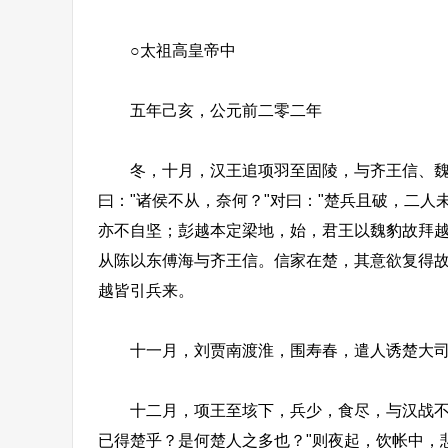
○太祖高皇帝中
五年己亥，公元前二零二年
冬，十月，汉王追项羽至固陵，与齐王信、魏相
曰："诸侯不从，奈何？"对曰："楚兵且破，二
亦不自坚；彭越本定梁地，始，君王以魏豹故拜
从陈以东傅海与齐王信。信家在楚，其意欲复得故
越皆引兵来。
十一月，刘贾南渡淮，围寿春，遣人诱楚大司马
十二月，项王至垓下，兵少，食尽，与汉战不胜
已得楚乎？是何楚人之多也？"则夜起，饮帐中，