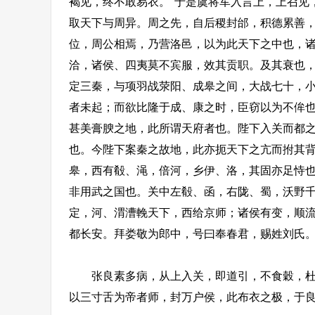
褐见，终不敢易衣。"于是虞将军入言上，上召见，
取天下与周异。周之先，自后稷封邰，积德累善
位，周公相焉，乃营洛邑，以为此天下之中也，
洽，诸侯、四夷莫不宾服，效其贡职。及其衰也
定三秦，与项羽战荥阳、成皋之间，大战七十，
者未起；而欲比隆于成、康之时，臣窃以为不侔
甚美膏腴之地，此所谓天府者也。陛下入关而都
也。今陛下案秦之故地，此亦扼天下之亢而拊其背
皋，西有殽、渑，倍河，乡伊、洛，其固亦足恃也
非用武之国也。关中左殽、函，右陇、蜀，沃野
定，河、渭漕輓天下，西给京师；诸侯有变，顺流
都长安。拜娄敬为郎中，号曰奉春君，赐姓刘氏
张良素多病，从上入关，即道引，不食穀，杜门
以三寸舌为帝者师，封万户侯，此布衣之极，于良