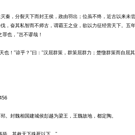
秦，分裂天下而封王侯，政由羽出；位虽不终，近古以来未尝
功伐，奋其私智而不师古，谓霸王之业，欲以力征经营天下。五
之罪也，"岂不谬哉！
也！"谅乎？"曰："汉屈群策，群策屈群力；楚憞群策而自屈
56
邳。封魏相国建城侯彭越为梁王，王魏故地，都定陶。
毕，其赦天下殊死以下。"