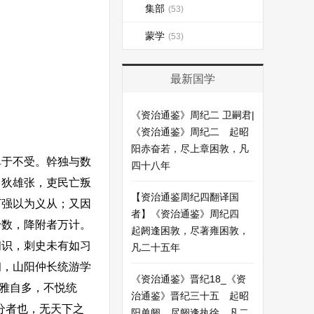
集部
(53)
蒙学
(53)
最新国学
《资治通鉴》周纪二 卫嗣君|
《资治通鉴》周纪二 起昭
阳赤奋若，尽上章困敦，凡
于不受。幹独与数
四十八年
、狄雄张，吏民亡叛
【资治通鉴周纪四翻译国
丁强以为义从；又因
者】《资治通鉴》周纪四
千数，降附者万计。
起阏逢困敦，尽著雍困敦，
闻识，刺史未有如习
凡二十五年
初，山阳仲长统游学
《资治通鉴》晋纪18_《资
幹雅自多，不悦统
治通鉴》晋纪三十五 起昭
分者也，无天下之
阳单阏，尽阏逢执徐，凡二