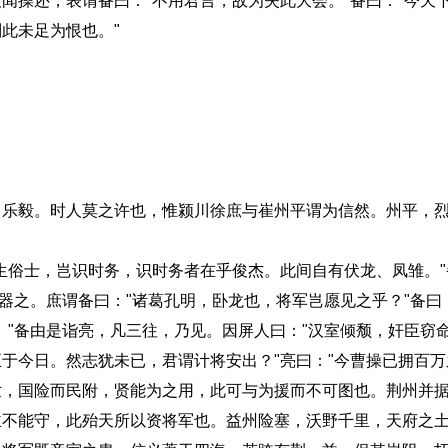
操还，表谓备曰："不用君言，故为失此大会。"备曰："今天
此未足为恨也。"
。
毅。时人莫之许也，惟颍川徐庶与崔州平谓为信然。州平，烈
俗士，岂识时务，识时务者在乎俊杰。此间自有伏龙、凤雏。"
器之。庶谓备曰："诸葛孔明，卧龙也，将军岂愿见之乎？"备曰：
。"备由是诣亮，凡三往，乃见。因屏人曰："汉室倾颓，奸臣窃
于今日。然志犹未已，君谓计将安出？"亮曰："今曹操已拥百
世，国险而民附，贤能为之用，此可与为援而不可图也。荆州并
主不能守，此殆天所以资将军也。益州险塞，沃野千里，天府之