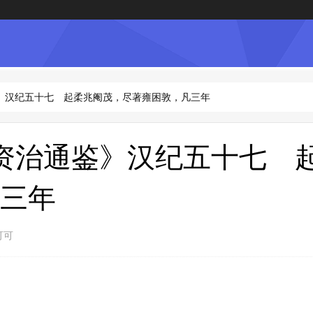
》汉纪五十七 起柔兆阉茂，尽著雍困敦，凡三年
资治通鉴》汉纪五十七 
三年
可可