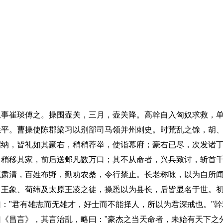
崔琰傅之。操围壶关，三月，壶关降。高幹自入匈奴求救，单
悉平。曹操使陈郡梁习以别部司马领并州刺史。时荒乱之馀，胡
招纳，皆礼如其豪右，稍稍荐举，使诣幕府；豪右已尽，次发诸
，稍移其家，前后送邺凡数万口；其不从命者，兴兵致讨，斩首
境肃清，百姓布野，勤劝农桑，令行禁止。长老称咏，以为自所
、王象、荀纬及太原王凌之徒，操悉以为县长，后皆显名于世。
："君有雄志而无雄才，好士而不能择人，所以为君深戒也。"
《昌言》，其言治乱，略曰："豪杰之当天命者，未始有天下之