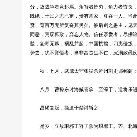
分，故战争者竞起焉。角智者皆穷，角力者皆负
既绝，士民之志已定，贵有常家，尊在一人。当
贲、育百万无所复奋其勇矣。彼后嗣之愚主，见
同恶，荒废庶政，弃忘人物。信任亲爱者，尽佞
髓，怨毒无聊，祸乱并起，中国扰攘，四夷侵叛
势去，犹不觉悟者，岂非富贵生不仁，沉溺致愚疾
秋，七月，武威太守张猛杀雍州刺史邯郸商；
八月，曹操东讨海贼管承，至淳于，遣将乐进
昌豨复叛，操遣于禁讨斩之。
是岁，立故琅邪王容子熙为琅邪王。齐、北海