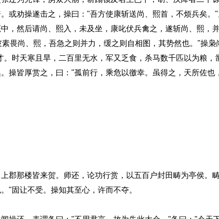
。或劝操遂击之，操曰："吾方使康斩送尚、熙首，不烦兵矣。
厩中，然后请尚、熙入，未及坐，康叱伏兵禽之，遂斩尚、熙，
彼素畏尚、熙，吾急之则并力，缓之则自相图，其势然也。"操枭
才。时天寒且旱，二百里无水，军又乏食，杀马数千匹以为粮，
。操皆厚赏之，曰："孤前行，乘危以徼幸。虽得之，天所佐也
郡那楼皆来贺。师还，论功行赏，以五百户封田畴为亭侯。畴
。"固让不受。操知其至心，许而不夺。