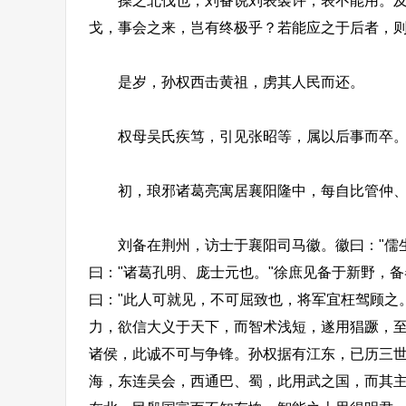
操之北伐也，刘备说刘表袭许，表不能用。及闻
戈，事会之来，岂有终极乎？若能应之于后者，则
是岁，孙权西击黄祖，虏其人民而还。
权母吴氏疾笃，引见张昭等，属以后事而卒
初，琅邪诸葛亮寓居襄阳隆中，每自比管仲、乐
刘备在荆州，访士于襄阳司马徽。徽曰："儒生
曰："诸葛孔明、庞士元也。"徐庶见备于新野，备
曰："此人可就见，不可屈致也，将军宜枉驾顾之
力，欲信大义于天下，而智术浅短，遂用猖蹶，至
诸侯，此诚不可与争锋。孙权据有江东，已历三
海，东连吴会，西通巴、蜀，此用武之国，而其