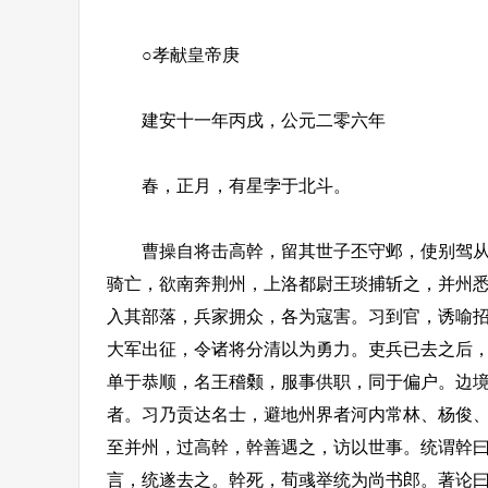
○孝献皇帝庚
建安十一年丙戌，公元二零六年
春，正月，有星孛于北斗。
曹操自将击高幹，留其世子丕守邺，使别驾从事
骑亡，欲南奔荆州，上洛都尉王琰捕斩之，并州
入其部落，兵家拥众，各为寇害。习到官，诱喻
大军出征，令诸将分清以为勇力。吏兵已去之后
单于恭顺，名王稽颡，服事供职，同于偏户。边
者。习乃贡达名士，避地州界者河内常林、杨俊
至并州，过高幹，幹善遇之，访以世事。统谓幹曰
言，统遂去之。幹死，荀彧举统为尚书郎。著论曰