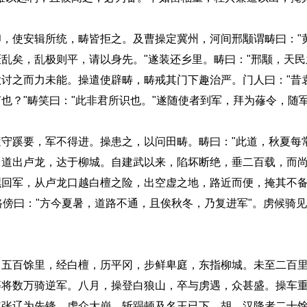
使安辑所统，畴皆拒之。及曹操定冀州，河间邢颙谓畴曰："
乱矣，乱极则平，请以身先。"遂装还乡里。畴曰："邢颙，天民
讨之而力未能。操遣使辟畴，畴戒其门下趣治严。门人曰："昔
？"畴笑曰："此非君所识也。"遂随使者到军，拜为蓚令，随军次无
蹊要，军不得进。操患之，以问田畴。畴曰："此道，秋夏每
，道出卢龙，达于柳城。自建武以来，陷坏断绝，垂二百载，而
嘿回军，从卢龙口越白檀之险，出空虚之地，路近而便，掩其不
路傍曰："方今夏暑，道路不通，且俟秋冬，乃复进军"。虏候骑
百馀里，经白檀，历平冈，步鲜卑庭，东指柳城。未至二百里
等将数万骑逆军。八月，操登白狼山，卒与虏遇，众甚盛。操车
使张辽为先锋，虏众大崩，斩蹋顿及名王已下，胡、汉降者二十