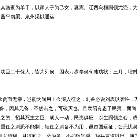
酋豪为单于，以家人子为己女，妻焉。辽西乌桓蹋顿尤强，为
，凿平虏渠、泉州渠以通运。
臣二十馀人，皆为列侯。因表万岁亭侯荀彧功状；三月，增封
贪而无亲，岂能为尚用！今深入征之，刘备必说刘表以袭许，
设备，因其无备，卒然击之，可破灭也。且袁绍有恩于民夷，而
桓之资，招其死主之臣，胡人一动，民夷俱应，以生蹋顿之心，
重任之则恐不能制，轻任之则备不为用，虽虚国远征，公无忧矣
难以趋利，且彼闻之，必为备。不如留辎重，轻兵兼道以出，掩其