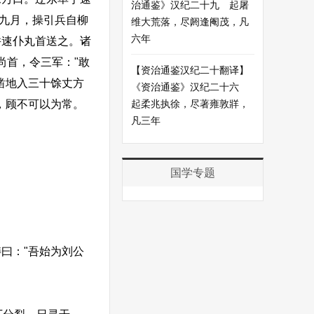
治通鉴》汉纪二十九 起屠
"九月，操引兵自柳
维大荒落，尽阏逢阉茂，凡
六年
并速仆丸首送之。诸
尚首，令三军："敢
【资治通鉴汉纪二十翻译】
凿地入三十馀丈方
《资治通鉴》汉纪二十六
，顾不可以为常。
起柔兆执徐，尽著雍敦牂，
凡三年
国学专题
曰："吾始为刘公