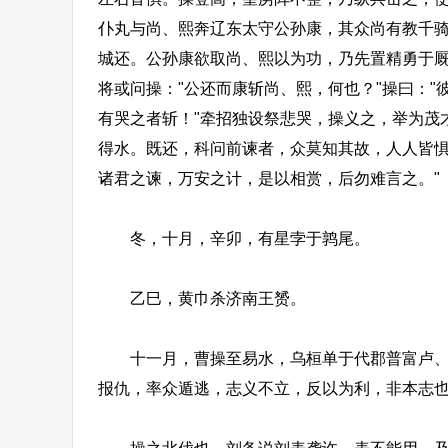
仆丸与尚、熙奔辽东太守公孙康，其众尚有教千骑
城还。公孙康欲取尚、熙以为功，乃先置精勇于
将或问操："公还而康斩尚、熙，何也？"操曰："
有哭之者斩！"牵招独设祭悲哭，操义之，举为茂
得水。既还，科问前谏者，众莫知其故，人人皆惧
诸君之谏，万安之计，是以相赏，后勿难言之。"
冬，十月，辛卯，有星孛于鹑尾。
乙巳，黄巾杀济南王赟。
十一月，曹操至易水，乌桓单于代郡普富卢、上
报仇，率众遁逃，志义不立，反以为利，非本志也