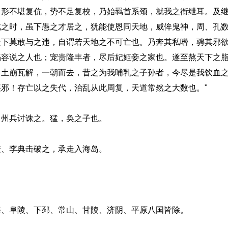
，形不堪复伉，势不足复校，乃始羁首系颈，就我之衔绁耳。及
此之时，虽下愚之才居之，犹能使恩同天地，威侔鬼神，周、孔
天下莫敢与之违，自谓若天地之不可亡也。乃奔其私嗜，骋其邪
谄容说之人也；宠贵隆丰者，尽后妃姬妾之家也。遂至熬天下之
，土崩瓦解，一朝而去，昔之为我哺乳之子孙者，今尽是我饮血
邪！存亡以之失代，治乱从此周复，天道常然之大数也。"
州兵讨诛之。猛，奂之子也。
、李典击破之，承走入海岛。
、阜陵、下邳、常山、甘陵、济阴、平原八国皆除。