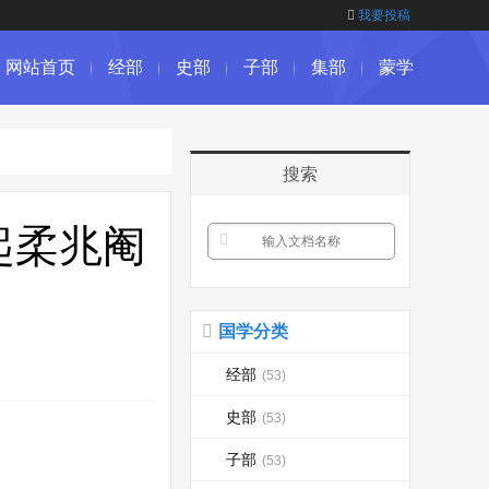
我要投稿
网站首页
经部
史部
子部
集部
蒙学
搜索
起柔兆阉
国学分类
经部
(53)
史部
(53)
子部
(53)