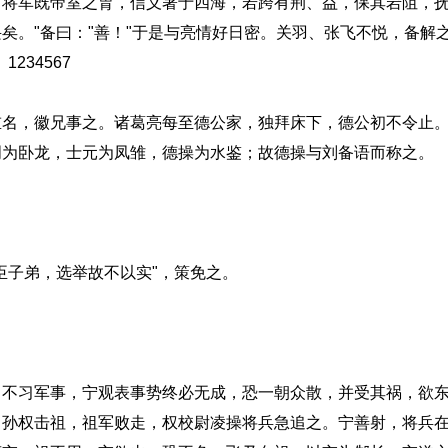
。将军既帝室之胄，信义著于四海，若跨有荆、益，保其岩阻，
矣。"备曰："善！"于是与亮情好日密。关羽、张飞不悦，备解之
234567
，徽兄事之。诸葛亮每至德公家，独拜床下，德公初不令止。
明为卧龙，士元为凤雏，德操为水鉴；故德操与刘备语而称之。
子弟，选举故不以实"，策免之。
习军事，宁观表事势终必无成，恐一朝众散，并受其祸，欲东
。孙权击祖，祖军败走，权校尉凌操将兵急追之。宁善射，将兵