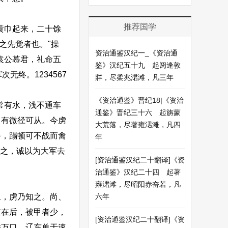
推荐国学
黄巾起来，二十馀
之先觉者也。"操
资治通鉴汉纪一_《资治通
袁公慕君，礼命五
鉴》汉纪五十九 起阏逢敦
终。1234567
牂，尽柔兆涒滩，凡三年
《资治通鉴》晋纪18|《资治
常有水，浅不通车
通鉴》晋纪三十六 起旃蒙
尚有微径可从。今虏
大荒落，尽著雍涒滩，凡四
备，蹋顿可不战而禽
年
见之，诚以为大军去
[资治通鉴汉纪二十翻译]《资
治通鉴》汉纪二十四 起著
雍涒滩，尽昭阳赤奋若，凡
，虏乃知之。尚、
六年
重在后，被甲者少，
[资治通鉴汉纪二十翻译]《资
馀万口。辽东单于速