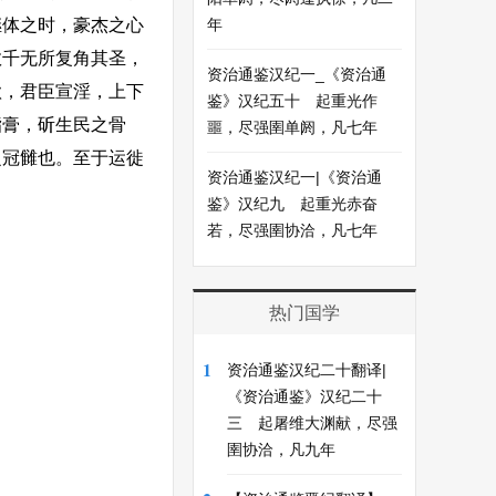
继体之时，豪杰之心
年
数千无所复角其圣，
资治通鉴汉纪一_《资治通
欲，君臣宣淫，上下
鉴》汉纪五十 起重光作
脂膏，斫生民之骨
噩，尽强圉单阏，凡七年
之冠雠也。至于运徙
资治通鉴汉纪一|《资治通
鉴》汉纪九 起重光赤奋
若，尽强圉协洽，凡七年
热门国学
1
资治通鉴汉纪二十翻译|
《资治通鉴》汉纪二十
三 起屠维大渊献，尽强
圉协洽，凡九年