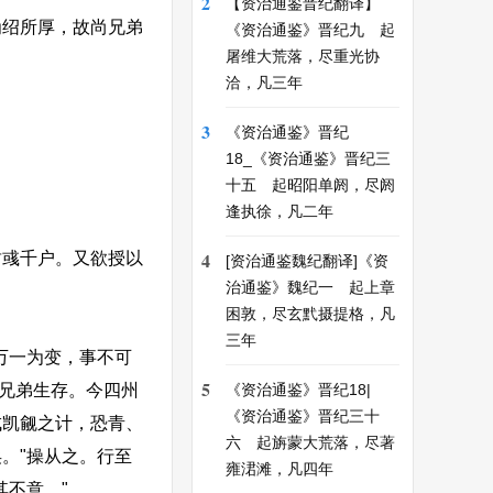
2
【资治通鉴晋纪翻译】
绍所厚，故尚兄弟
《资治通鉴》晋纪九 起
屠维大荒落，尽重光协
洽，凡三年
3
《资治通鉴》晋纪
18_《资治通鉴》晋纪三
十五 起昭阳单阏，尽阏
逢执徐，凡二年
4
彧千户。又欲授以
[资治通鉴魏纪翻译]《资
治通鉴》魏纪一 起上章
困敦，尽玄黓摄提格，凡
三年
万一为变，事不可
5
尚兄弟生存。今四州
《资治通鉴》晋纪18|
《资治通鉴》晋纪三十
成凯觎之计，恐青、
六 起旃蒙大荒落，尽著
。"操从之。行至
雍涒滩，凡四年
不意。"