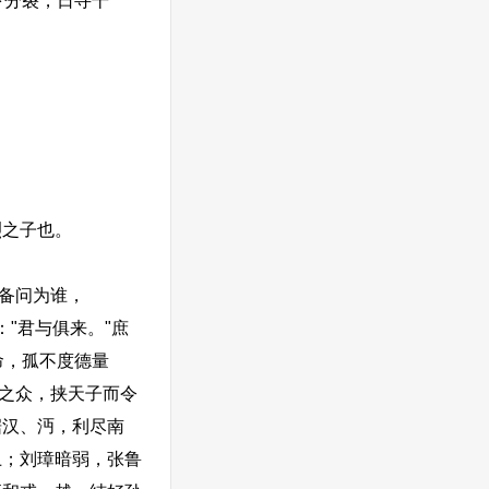
下分裂，日寻干
之子也。
备问为谁，
"君与俱来。"庶
命，孤不度德量
万之众，挟天子而令
据汉、沔，利尽南
土；刘璋暗弱，张鲁