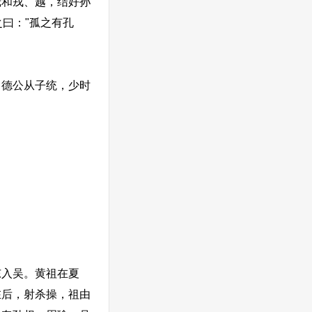
抚和戎、越，结好孙
曰："孤之有孔
德公从子统，少时
入吴。黄祖在夏
在后，射杀操，祖由