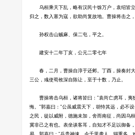
乌桓乘天下乱，略有汉民十馀万户，袁绍皆立其
归之，数入塞为寇，欲助尚复故地。曹操将击之
孙权击山贼麻、保二屯，平之。
建安十二年丁亥，公元二零七年
春，二月，曹操自淳于还邺。丁酉，操奏封大功
三公，彧使荀攸深自陈让，至于十数，乃止。
曹操将击乌桓，诸将皆曰："袁尚亡虏耳，夷狄
悔。"郭嘉曰："公虽威震天下，胡恃其远，必不
之民，徒以威附，德施未加，舍而南征，尚因乌
冀非己之有也。表坐谈客耳，自知才不足以御备，
易，郭嘉曰："兵贵神速。今千里袭人，辎重多，