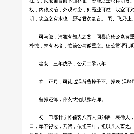
在北，民殷国富而不知存恤，智能之士思得明君
权，内修政治，外观时变，则霸业可成，汉室可兴
明，犹鱼之有水也。愿诸君勿复言。"羽、飞乃止。1
司马徽，清雅有知人之鉴。同县庞德公素有重名
朴钝，未有识者，惟德公与徽重之。德公常谓孔
建安十三年戊子，公元二零八年
春，正月，司徒赵温辟曹操子丕。操表"温辟臣
曹操还邺，作玄武池以肄舟师。
初，巴郡甘宁将僮客八百人归刘表，表儒人，不
口，军不得过，乃留，依祖三年，祖以凡人畜之