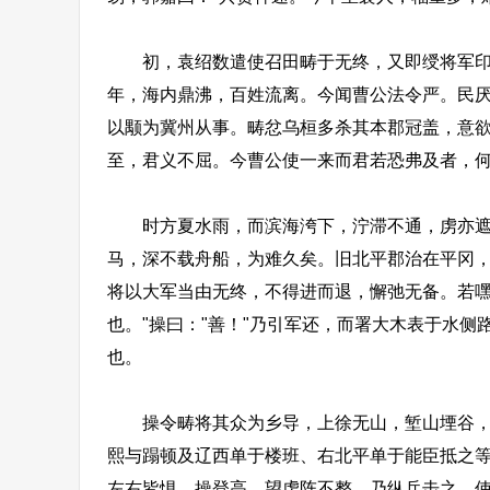
初，袁绍数遣使召田畴于无终，又即绶将军印，
年，海内鼎沸，百姓流离。今闻曹公法令严。民厌
以颙为冀州从事。畴忿乌桓多杀其本郡冠盖，意欲
至，君义不屈。今曹公使一来而君若恐弗及者，何也
时方夏水雨，而滨海洿下，泞滞不通，虏亦遮守
马，深不载舟船，为难久矣。旧北平郡治在平冈
将以大军当由无终，不得进而退，懈弛无备。若
也。"操曰："善！"乃引军还，而署大木表于水侧
也。
操令畴将其众为乡导，上徐无山，堑山堙谷，五
熙与蹋顿及辽西单于楼班、右北平单于能臣抵之
左右皆惧。操登高，望虏阵不整，乃纵兵击之，