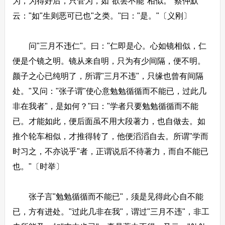
为，为得好后，只管为，如"欲罢不能"相似。"蔡仲默
云："如"生则恶可已也"之类。"曰："是。"〔义刚〕
问"三月不违仁"。曰："仁即是心。心如镜相似，仁
便是个镜之明。镜从来自明，只为有少间隔，便不明。
颜子之心已纯明了，所谓"三月不违"，只缘也曾有间隔
处。"又问："张子谓"使心意勉勉循循而不能已，过此几
非在我者"，是如何？"曰："学者只要勉勉循循而不能
已。才能如此，便后面虽不用大段著力，也自做去。如
推个轮车相似，才推得转了，他便滔滔自去。所谓"学而
时习之，不亦说乎"者，正谓说后不待著力，而自不能已
也。"〔时举〕
张子言"勉勉循循而不能已"，须是见得此心自不能
已，方有进处。"过此几非在我"，谓过"三月不违"，非工