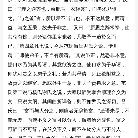
曰：""赤之適齐也，乘肥马，衣轻裘"，而冉求乃资
之。"与之釜"者，所以示不当与也。求不达其意，而请
益，与之五秉，故夫子非之。"又曰："原思之辞常禄，使
其苟有馀，则分诸邻里乡党者，凡取予一適於义而
已。"第四章凡七说，今从范氏游氏尹氏之说。伊川
谓："师使弟子，不当有所请。"其说虽正，然恐非本意。
据冉求乃为其母请，其意欲资之也。使冉求为子华请，
则犹可责之以弟子之礼；若为其母请，则止欲附益之，
故责之以继富。恐或外生一意，非夫子责冉求之意。范
氏第二说与杨氏谢氏之说，大率以辞受取舍顺理合义为
文，只说大纲。其间曲折详备，则不如尹氏之深切。吕
氏曰："富而与人分之，则廉者无辞於富。"造语未尽，不
能无差。向使不义之富可以分人，廉者所必辞也。富之
可辞与不可辞，在於义不义，而不在於分人与不分人