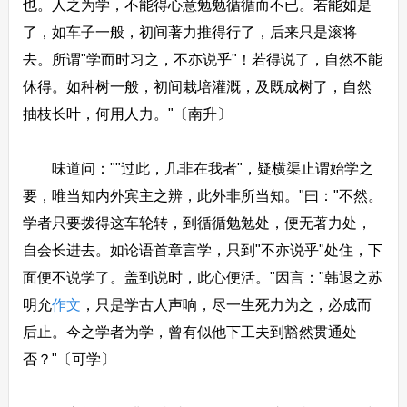
也。人之为学，不能得心意勉勉循循而不已。若能如是
了，如车子一般，初间著力推得行了，后来只是滚将
去。所谓"学而时习之，不亦说乎"！若得说了，自然不能
休得。如种树一般，初间栽培灌溉，及既成树了，自然
抽枝长叶，何用人力。"〔南升〕
味道问：""过此，几非在我者"，疑横渠止谓始学之
要，唯当知内外宾主之辨，此外非所当知。"曰："不然。
学者只要拨得这车轮转，到循循勉勉处，便无著力处，
自会长进去。如论语首章言学，只到"不亦说乎"处住，下
面便不说学了。盖到说时，此心便活。"因言："韩退之苏
明允
作文
，只是学古人声响，尽一生死力为之，必成而
后止。今之学者为学，曾有似他下工夫到豁然贯通处
否？"〔可学〕