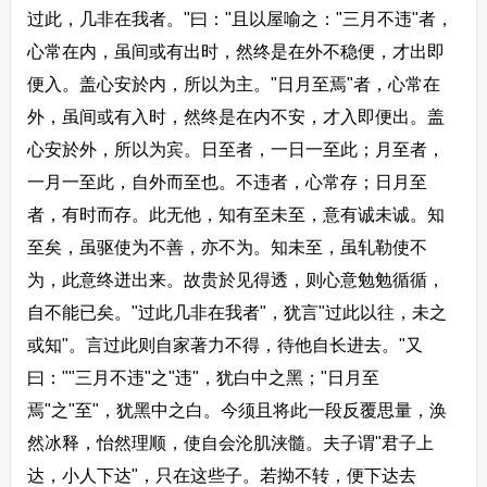
过此，几非在我者。"曰："且以屋喻之："三月不违"者，
心常在内，虽间或有出时，然终是在外不稳便，才出即
便入。盖心安於内，所以为主。"日月至焉"者，心常在
外，虽间或有入时，然终是在内不安，才入即便出。盖
心安於外，所以为宾。日至者，一日一至此；月至者，
一月一至此，自外而至也。不违者，心常存；日月至
者，有时而存。此无他，知有至未至，意有诚未诚。知
至矣，虽驱使为不善，亦不为。知未至，虽轧勒使不
为，此意终迸出来。故贵於见得透，则心意勉勉循循，
自不能已矣。"过此几非在我者"，犹言"过此以往，未之
或知"。言过此则自家著力不得，待他自长进去。"又
曰：""三月不违"之"违"，犹白中之黑；"日月至
焉"之"至"，犹黑中之白。今须且将此一段反覆思量，涣
然冰释，怡然理顺，使自会沦肌浃髓。夫子谓"君子上
达，小人下达"，只在这些子。若拗不转，便下达去