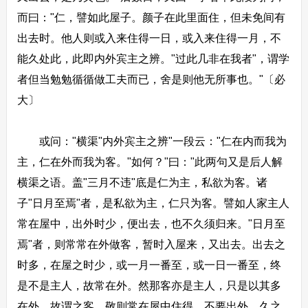
而曰："仁，譬如此屋子。颜子在此里面住，但未免间有
出去时。他人则或入来住得一日，或入来住得一月，不
能久处此，此即内外宾主之辨。"过此几非在我者"，谓学
者但当勉勉循循做工夫而已，舍是则他无所事也。"〔必
大〕
或问："横渠"内外宾主之辨"一段云："仁在内而我为
主，仁在外而我为客。"如何？"曰："此两句又是后人解
横渠之语。盖"三月不违"底是仁为主，私欲为客。诸
子"日月至焉"者，是私欲为主，仁只为客。譬如人家主人
常在屋中，出外时少，便出去，也不久须归来。"日月至
焉"者，则常常在外做客，暂时入屋来，又出去。出去之
时多，在屋之时少，或一月一番至，或一日一番至，终
是不是主人，故常在外。然那客亦是主人，只是以其多
在外，故谓之客。敬则常在屋中住得，不要出外，久之