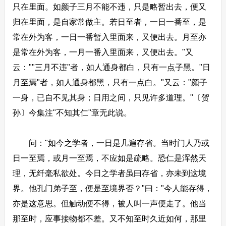
只在里面。如颜子三月不能不违，只是略暂出去，便又
归在里面，是自家常做主。若日至者，一日一番至，是
常在外为客，一日一番暂入里面来，又便出去。月至亦
是常在外为客，一月一番入里面来，又便出去。"又
云：""三月不违"者，如人通身都白，只有一点子黑。"日
月至焉"者，如人通身都黑，只有一点白。"又云："颜子
一身，已自不见其身；日用之间，只见许多道理。"〔贺
孙〕今集注"不知其仁"章无此说。
问："如今之学者，一日是几遍存省。当时门人乃或
日一至焉，或月一至焉，不应如是疏略。恐仁是浑然天
理，无纤毫私欲处。今日之学者虽曰存省，亦未到这境
界。他孔门弟子至，便是至境界否？"曰："今人能存得，
亦是这意思。但触动便不得，被人叫一声便走了。他当
那至时，应事接物都不差。又不知至时久近如何，那里