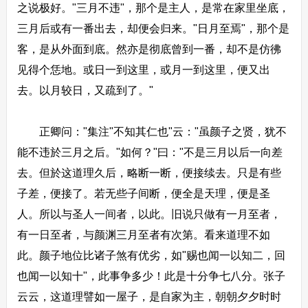
之说极好。"三月不违"，那个是主人，是常在家里坐底，
三月后或有一番出去，却便会归来。"日月至焉"，那个是
客，是从外面到底。然亦是彻底曾到一番，却不是仿彿
见得个恁地。或日一到这里，或月一到这里，便又出
去。以月较日，又疏到了。"
正卿问："集注"不知其仁也"云："虽颜子之贤，犹不
能不违於三月之后。"如何？"曰："不是三月以后一向差
去。但於这道理久后，略断一断，便接续去。只是有些
子差，便接了。若无些子间断，便全是天理，便是圣
人。所以与圣人一间者，以此。旧说只做有一月至者，
有一日至者，与颜渊三月至者有次第。看来道理不如
此。颜子地位比诸子煞有优劣，如"赐也闻一以知二，回
也闻一以知十"，此事争多少！此是十分争七八分。张子
云云，这道理譬如一屋子，是自家为主，朝朝夕夕时时