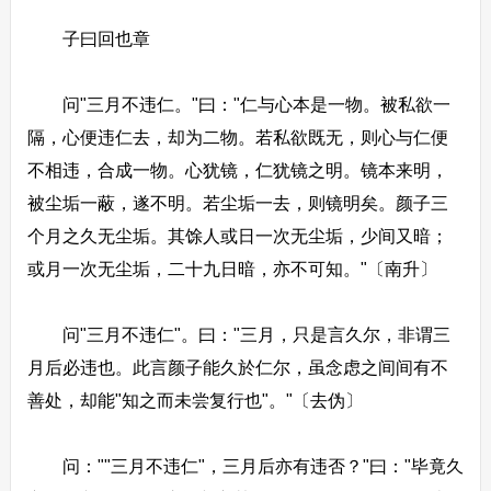
子曰回也章
问"三月不违仁。"曰："仁与心本是一物。被私欲一
隔，心便违仁去，却为二物。若私欲既无，则心与仁便
不相违，合成一物。心犹镜，仁犹镜之明。镜本来明，
被尘垢一蔽，遂不明。若尘垢一去，则镜明矣。颜子三
个月之久无尘垢。其馀人或日一次无尘垢，少间又暗；
或月一次无尘垢，二十九日暗，亦不可知。"〔南升〕
问"三月不违仁"。曰："三月，只是言久尔，非谓三
月后必违也。此言颜子能久於仁尔，虽念虑之间间有不
善处，却能"知之而未尝复行也"。"〔去伪〕
问：""三月不违仁"，三月后亦有违否？"曰："毕竟久