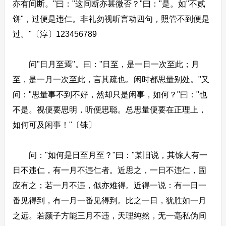
亦有间断。"曰："这间断亦甚微否？"曰："是。如"不贰
饼"，过便是违仁。非礼勿视听言动四句，照管不到便是
过。"〔淳〕123456789
问"日月至焉"。曰："日至，是一日一次至此；月
至，是一月一次至此，言其疏也。闲时都思量别处。"又
问："思量事不到不好，然却只是闲事，如何？"曰："也
不是。视便要思明，听便思聪。总思量便要在正理上，
如何可及闲事！"〔铢〕
问："如何是日至月至？"曰："某旧说，其馀人有一
日不违仁，有一月不违仁者。近思之，一日不违仁，固
应有之；若一月不违，似亦难得。近得一说：有一日一
番见得到，有一月一番见得到。比之一日，犹胜如一月
之远。若颜子方能三月不违，天理纯然，无一毫私伪间