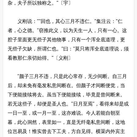
杂，夫子所以独称之。"〔宇〕
义刚说：""回也，其心三月不违仁。"集注云："仁
者，心之德。"窃推此义，以为天生一人，只有一心。这
腔子里面更无些子其他物事，只有一个浑全底道理，更
无些子欠缺，所谓仁也。"曰："莫只将浑全底道理说，须
看教那仁亲切始得。"〔义刚〕
"颜子三月不违，只是此心常存，无少间断。自三月
后，却未免有毫发私意间断在。但颜子才间断便觉，当
下便能接续将去。虽当下便能接续，毕竟是曾间断来。
若无这些子，却便是圣人也。"日月至焉"，看得来却是或
一日一至，或一月一至，这亦难说。今人若能自朝至
暮，此心洞然，表里如一，直是无纤毫私意间断，这地
位岂易及！惟实曾去下工夫，方自见得。横渠内外宾主