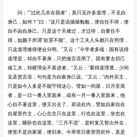
问：""过此几非在我者"，莫只见许多道理，不见自
身己，如何？"曰："这只是说循循勉勉，便自住不得，便
自不由自身己。只是这个关难过，才过得，自要住不
得，如颜子所谓"欲罢不能"。这个工夫入头都只在穷理，
只这道理难得便会分明。"又云："今学者多端：固有说得
道理是，却自不著身，只把做言语用了。固有要去切己
做工夫，却硬理会不甚进者。"又云："看得道理透，少间
见圣贤言语，句句是为自家身己设。"又云："内外宾主，
只是如今人多是不能守得这心。譬如一间屋，日月至焉
者，是一日一番入里面来，或有一月一番入里面来，他
心自不著这里，便又出去了。若说在内，譬如自家自在
自屋里作主，心心念念只在这里，行也在这里，坐也在
这里，睡卧也在这里。"三月不违"，是时复又暂出外去，
便觉不是自家屋，便归来。今举世日夜营营於外，直是