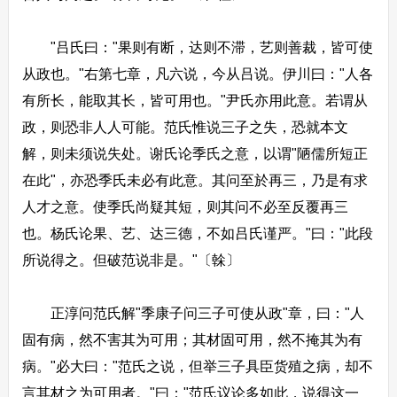
"吕氏曰："果则有断，达则不滞，艺则善裁，皆可使
从政也。"右第七章，凡六说，今从吕说。伊川曰："人各
有所长，能取其长，皆可用也。"尹氏亦用此意。若谓从
政，则恐非人人可能。范氏惟说三子之失，恐就本文
解，则未须说失处。谢氏论季氏之意，以谓"陋儒所短正
在此"，亦恐季氏未必有此意。其问至於再三，乃是有求
人才之意。使季氏尚疑其短，则其问不必至反覆再三
也。杨氏论果、艺、达三德，不如吕氏谨严。"曰："此段
所说得之。但破范说非是。"〔榦〕
正淳问范氏解"季康子问三子可使从政"章，曰："人
固有病，然不害其为可用；其材固可用，然不掩其为有
病。"必大曰："范氏之说，但举三子具臣货殖之病，却不
言其材之为可用者。"曰："范氏议论多如此，说得这一