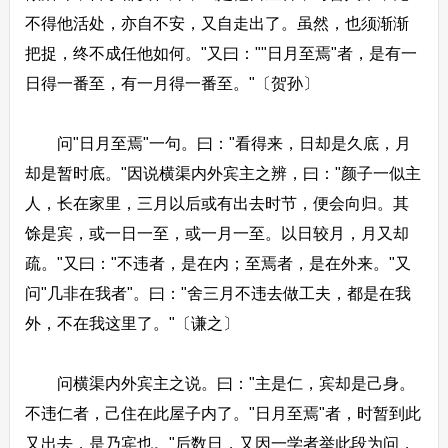
不得他活处，亦自不安，又自走出了。虽然，也须渐渐
把捉，终不成任他如何。"又曰：""日月至焉"者，是有一
日得一番至，有一月得一番至。"〔贺孙〕
问"日月至焉"一句。曰："看得来，日却是久底，月
却是暂时底。"因说横渠内外宾主之辨，曰："颜子一似主
人，长在家里，三月以后或有出去时节，便会向归。其
馀是宾，或一日一至，或一月一至。以日较月，月又却
疏。"又曰："不违者，是在内；至焉者，是在外来。"又
问"几非在我者"。曰："舍三月不违去做工夫，都是在我
外，不在我这里了。"〔谦之〕
问横渠内外宾主之说。曰："主是仁，宾却是己身。
不违仁者，己住在此屋子内了。"日月至焉"者，时暂到此
又出去，是乃宾也。"后数日，又因一学者举此段为问，