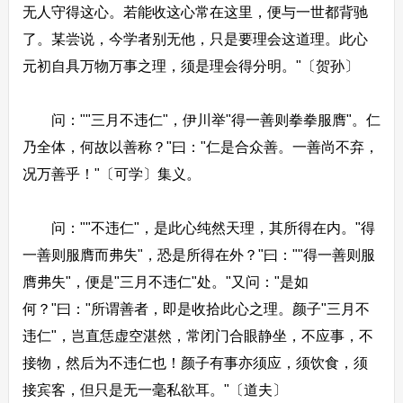
无人守得这心。若能收这心常在这里，便与一世都背驰
了。某尝说，今学者别无他，只是要理会这道理。此心
元初自具万物万事之理，须是理会得分明。"〔贺孙〕
问：""三月不违仁"，伊川举"得一善则拳拳服膺"。仁
乃全体，何故以善称？"曰："仁是合众善。一善尚不弃，
况万善乎！"〔可学〕集义。
问：""不违仁"，是此心纯然天理，其所得在内。"得
一善则服膺而弗失"，恐是所得在外？"曰：""得一善则服
膺弗失"，便是"三月不违仁"处。"又问："是如
何？"曰："所谓善者，即是收拾此心之理。颜子"三月不
违仁"，岂直恁虚空湛然，常闭门合眼静坐，不应事，不
接物，然后为不违仁也！颜子有事亦须应，须饮食，须
接宾客，但只是无一毫私欲耳。"〔道夫〕