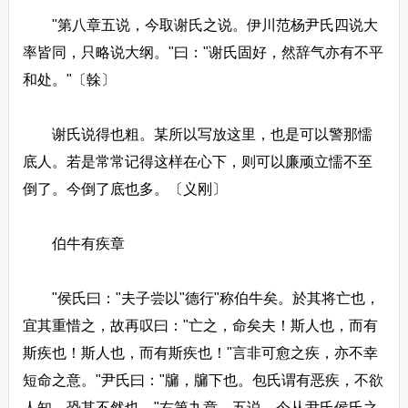
"第八章五说，今取谢氏之说。伊川范杨尹氏四说大
率皆同，只略说大纲。"曰："谢氏固好，然辞气亦有不平
和处。"〔榦〕
谢氏说得也粗。某所以写放这里，也是可以警那懦
底人。若是常常记得这样在心下，则可以廉顽立懦不至
倒了。今倒了底也多。〔义刚〕
伯牛有疾章
"侯氏曰："夫子尝以"德行"称伯牛矣。於其将亡也，
宜其重惜之，故再叹曰："亡之，命矣夫！斯人也，而有
斯疾也！斯人也，而有斯疾也！"言非可愈之疾，亦不幸
短命之意。"尹氏曰："牖，牖下也。包氏谓有恶疾，不欲
人知，恐其不然也。"右第九章，五说，今从尹氏侯氏之