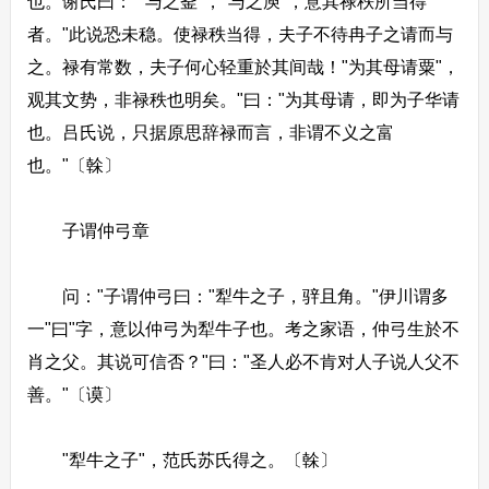
也。谢氏曰：""与之釜"，"与之庾"，意其禄秩所当得
者。"此说恐未稳。使禄秩当得，夫子不待冉子之请而与
之。禄有常数，夫子何心轻重於其间哉！"为其母请粟"，
观其文势，非禄秩也明矣。"曰："为其母请，即为子华请
也。吕氏说，只据原思辞禄而言，非谓不义之富
也。"〔榦〕
子谓仲弓章
问："子谓仲弓曰："犁牛之子，骍且角。"伊川谓多
一"曰"字，意以仲弓为犁牛子也。考之家语，仲弓生於不
肖之父。其说可信否？"曰："圣人必不肯对人子说人父不
善。"〔谟〕
"犁牛之子"，范氏苏氏得之。〔榦〕