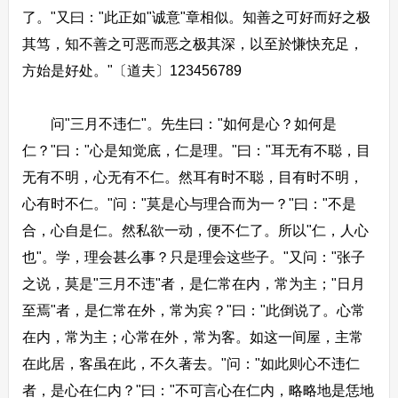
了。"又曰："此正如"诚意"章相似。知善之可好而好之极
其笃，知不善之可恶而恶之极其深，以至於慊快充足，
方始是好处。"〔道夫〕123456789
问"三月不违仁"。先生曰："如何是心？如何是
仁？"曰："心是知觉底，仁是理。"曰："耳无有不聪，目
无有不明，心无有不仁。然耳有时不聪，目有时不明，
心有时不仁。"问："莫是心与理合而为一？"曰："不是
合，心自是仁。然私欲一动，便不仁了。所以"仁，人心
也"。学，理会甚么事？只是理会这些子。"又问："张子
之说，莫是"三月不违"者，是仁常在内，常为主；"日月
至焉"者，是仁常在外，常为宾？"曰："此倒说了。心常
在内，常为主；心常在外，常为客。如这一间屋，主常
在此居，客虽在此，不久著去。"问："如此则心不违仁
者，是心在仁内？"曰："不可言心在仁内，略略地是恁地