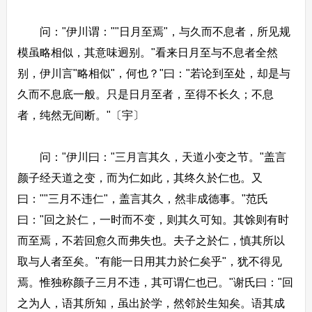
问："伊川谓：""日月至焉"，与久而不息者，所见规
模虽略相似，其意味迥别。"看来日月至与不息者全然
别，伊川言"略相似"，何也？"曰："若论到至处，却是与
久而不息底一般。只是日月至者，至得不长久；不息
者，纯然无间断。"〔宇〕
问："伊川曰："三月言其久，天道小变之节。"盖言
颜子经天道之变，而为仁如此，其终久於仁也。又
曰：""三月不违仁"，盖言其久，然非成德事。"范氏
曰："回之於仁，一时而不变，则其久可知。其馀则有时
而至焉，不若回愈久而弗失也。夫子之於仁，慎其所以
取与人者至矣。"有能一日用其力於仁矣乎"，犹不得见
焉。惟独称颜子三月不违，其可谓仁也已。"谢氏曰："回
之为人，语其所知，虽出於学，然邻於生知矣。语其成