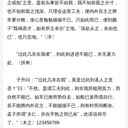
之或知"之意。盖前头事皆不由我，我不知前面之分寸，
也不知前面之浅深。只理会这里工夫，便内外宾主之辨
常要分晓，使心意勉勉循循不已。只如此而已，便到颜
子"既竭吾才，如有所立卓尔"之地。"虽欲从之，末由也
已"，也只恁地。"〔淳〕
"过此几非在我者"，到此则进进不能已，亦无著力
处。〔拱寿〕
子升问：""过此几非在我"，莫是过此到圣人之意
否？"曰："不然。盖谓工夫到此，则非我所能用其力，而
自然不能已。如车已推而势自去，如船已发而缆自行。
若不能辨内外宾主，不能循循不已，则有时而间断矣。
孟子所谓"夫仁，亦在乎熟之而已矣"，此语说得尽
了。"〔木之〕123456789