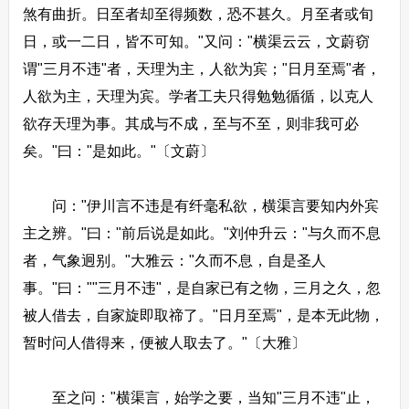
煞有曲折。日至者却至得频数，恐不甚久。月至者或旬
日，或一二日，皆不可知。"又问："横渠云云，文蔚窃
谓"三月不违"者，天理为主，人欲为宾；"日月至焉"者，
人欲为主，天理为宾。学者工夫只得勉勉循循，以克人
欲存天理为事。其成与不成，至与不至，则非我可必
矣。"曰："是如此。"〔文蔚〕
问："伊川言不违是有纤毫私欲，横渠言要知内外宾
主之辨。"曰："前后说是如此。"刘仲升云："与久而不息
者，气象迥别。"大雅云："久而不息，自是圣人
事。"曰：""三月不违"，是自家已有之物，三月之久，忽
被人借去，自家旋即取禘了。"日月至焉"，是本无此物，
暂时问人借得来，便被人取去了。"〔大雅〕
至之问："横渠言，始学之要，当知"三月不违"止，