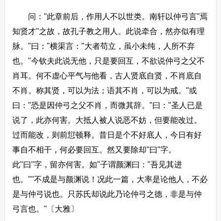
问："此章前后，作用人不以世类。南轩以仲弓言"焉
知贤才"之故，故孔子教之用人。此说牵合，然亦似有理
脉。"曰："横渠言："大者苟立，虽小未纯，人所不弃
也。"今钦夫此说无他，只是要回互，不欲说仲弓之父不
肖耳。何不虚心平气与他看，古人贤底自贤，不肖底自
不肖。称其贤，可以为法；语其不肖，可以为戒。"或
曰："恐是因仲弓之父不肖，而微其辞。"曰："圣人已是
说了，此亦何害。大抵人被人说恶不妨，但要能改过。
过而能改，则前愆顿释。昔日是个不好底人，今日有好
事自不相干，何必要回互。然又要除却"曰"字。
此"曰"字，留亦何害。如"子谓颜渊曰："吾见其进
也。""不成是与颜渊说！况此一篇，大率是论他人，不必
是与仲弓说也。只苏氏却说此乃论仲弓之德，非是与仲
弓言也。"〔大雅〕