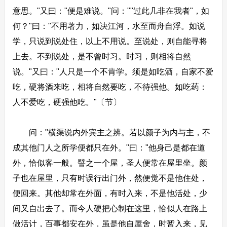
意思。"又曰："便是难说。"问：""过此几非在我者"，如
何？"曰："不用著力，如决江河，水至而舟自浮。如说
学，只说到说处住，以上不用说。至说处，则自能寻将
上去。不到说处，是不曾时习。时习，则相将自然
说。"又曰："人只是一个不肯学。须是如吃酒，自家不爱
吃，硬将酒来吃，相将自然要吃，不待强他。如吃药：
人不爱吃，硬强他吃。"〔节〕
问："横渠说内外宾主之辨。若以颜子为内与主，不
成其他门人之所学便都只在外。"曰："他身己是都在道
外，恰似客一般。譬之一个屋，圣人便常在屋里坐。颜
子也在屋里，只有时误行出门外，然便觉不是他住处，
便回来。其他却常在外面，有时入来，不是他活处，少
间又自出去了。而今人硬把心制在这里，恰似人在路上
做活计，百事都安在外，虽是他自屋舍，时暂入来，见