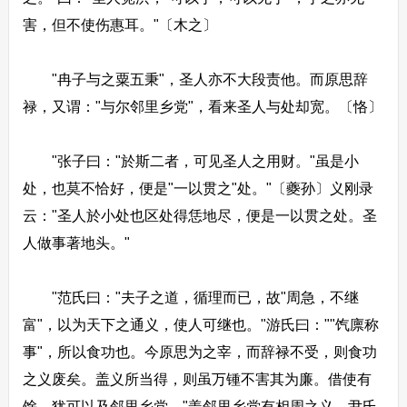
害，但不使伤惠耳。"〔木之〕
"冉子与之粟五秉"，圣人亦不大段责他。而原思辞
禄，又谓："与尔邻里乡党"，看来圣人与处却宽。〔恪〕
"张子曰："於斯二者，可见圣人之用财。"虽是小
处，也莫不恰好，便是"一以贯之"处。"〔夔孙〕义刚录
云："圣人於小处也区处得恁地尽，便是一以贯之处。圣
人做事著地头。"
"范氏曰："夫子之道，循理而已，故"周急，不继
富"，以为天下之通义，使人可继也。"游氏曰：""饩廪称
事"，所以食功也。今原思为之宰，而辞禄不受，则食功
之义废矣。盖义所当得，则虽万锺不害其为廉。借使有
馀，犹可以及邻里乡党。"盖邻里乡党有相周之义。尹氏