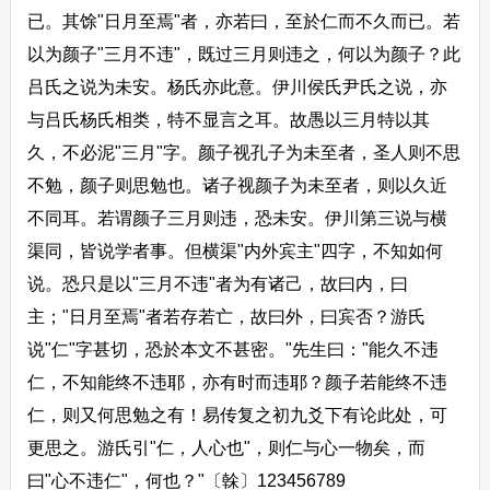
已。其馀"日月至焉"者，亦若曰，至於仁而不久而已。若
以为颜子"三月不违"，既过三月则违之，何以为颜子？此
吕氏之说为未安。杨氏亦此意。伊川侯氏尹氏之说，亦
与吕氏杨氏相类，特不显言之耳。故愚以三月特以其
久，不必泥"三月"字。颜子视孔子为未至者，圣人则不思
不勉，颜子则思勉也。诸子视颜子为未至者，则以久近
不同耳。若谓颜子三月则违，恐未安。伊川第三说与横
渠同，皆说学者事。但横渠"内外宾主"四字，不知如何
说。恐只是以"三月不违"者为有诸己，故曰内，曰
主；"日月至焉"者若存若亡，故曰外，曰宾否？游氏
说"仁"字甚切，恐於本文不甚密。"先生曰："能久不违
仁，不知能终不违耶，亦有时而违耶？颜子若能终不违
仁，则又何思勉之有！易传复之初九爻下有论此处，可
更思之。游氏引"仁，人心也"，则仁与心一物矣，而
曰"心不违仁"，何也？"〔榦〕123456789