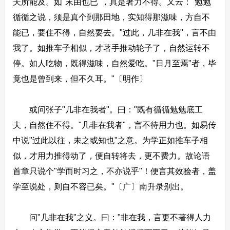
夫所能及。如"末由也已"，真是著力不得。又云："勉勉
循循之说，须是真个到那田地，实知得那滋味，方自不
能已，要住不得，自然要去。"过此，几非在我"，言不由
我了。如推车子相似，才著手推动轮子了，自然运转不
停。如人吃物，既得滋味，自然爱吃。"日月至焉"者，毕
竟也是曾到来，但不久耳。"〔明作〕
或问张子"几非在我者"。曰："既有循循勉勉底工
夫，自然住不得。"几非在我者"，言不待用力也。如易传
中说"过此以往，未之或知也"之意。为学正如推车子相
似，才用力推得动了，便自转将去，更不费力。故论语
首章只说个"学而时习之，不亦说乎"！便言其效验者，盖
学至说处，则自不容已矣。"〔广〕南升录别出。
问"几非在我"之义。曰："非在我，言更不著得人力