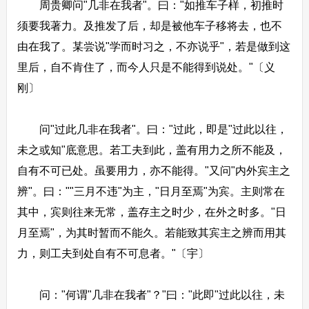
周贵卿问"几非在我者"。曰："如推车子样，初推时
须要我著力。及推发了后，却是被他车子移将去，也不
由在我了。某尝说"学而时习之，不亦说乎"，若是做到这
里后，自不肯住了，而今人只是不能得到说处。"〔义
刚〕
问"过此几非在我者"。曰："过此，即是"过此以往，
未之或知"底意思。若工夫到此，盖有用力之所不能及，
自有不可已处。虽要用力，亦不能得。"又问"内外宾主之
辨"。曰：""三月不违"为主，"日月至焉"为宾。主则常在
其中，宾则往来无常，盖存主之时少，在外之时多。"日
月至焉"，为其时暂而不能久。若能致其宾主之辨而用其
力，则工夫到处自有不可息者。"〔宇〕
问："何谓"几非在我者"？"曰："此即"过此以往，未