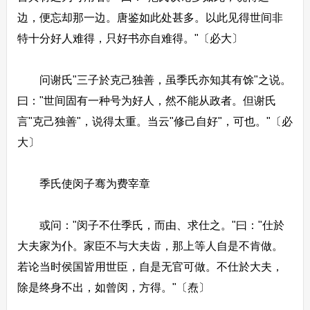
边，便忘却那一边。唐鉴如此处甚多。以此见得世间非
特十分好人难得，只好书亦自难得。"〔必大〕
问谢氏"三子於克己独善，虽季氏亦知其有馀"之说。
曰："世间固有一种号为好人，然不能从政者。但谢氏
言"克己独善"，说得太重。当云"修己自好"，可也。"〔必
大〕
季氏使闵子骞为费宰章
或问："闵子不仕季氏，而由、求仕之。"曰："仕於
大夫家为仆。家臣不与大夫齿，那上等人自是不肯做。
若论当时侯国皆用世臣，自是无官可做。不仕於大夫，
除是终身不出，如曾闵，方得。"〔焘〕