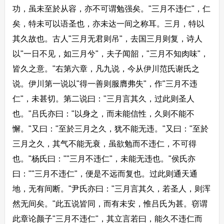
功，虽未至於从容，亦不可谓勉强矣。"三月不违仁"，仁
矣，特未可以语圣也，亦未达一间之称耳。三月，特以
其久故也。古人"三月无君则吊"，去国三月则复，诗人
以"一日不见，如三月兮"，夫子闻韶，"三月不知肉味"，
皆久之意。"右第六章，凡九说，今从伊川范氏谢氏之
说。伊川第一说以"得一善则服膺弗失"，作"三月不违
仁"，未甚切。第二说曰："三月言其久，过此则圣人
也。"吕氏亦曰："以身之，而未能信性，久则不能不
懈。"又曰："至於三月之久，犹不能无违。"又曰："至於
三月之久，其气不能无衰，虽欲勉而不违仁，不可得
也。"杨氏曰：""三月不违仁"，未能无违也。"侯氏亦
曰：""三月不违仁"，便是不远而复也。过此则通天通
地，无有间断。"尹氏亦曰："三月言其久，若圣人，则浑
然无间矣。"此五说皆同，而有未安，惟吕氏为甚。窃谓
此章论颜子"三月不违仁"，其立言若曰，能久不违仁而