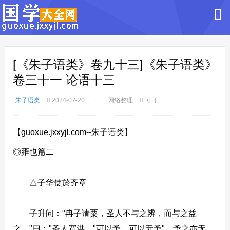
[《朱子语类》卷九十三]《朱子语类》
卷三十一 论语十三
朱子语类
2024-07-20
网络整理
可可
【guoxue.jxxyjl.com--朱子语类】
◎雍也篇二
△子华使於齐章
子升问："冉子请粟，圣人不与之辨，而与之益
之。"曰："圣人宽洪，"可以予，可以无予"，予之亦无