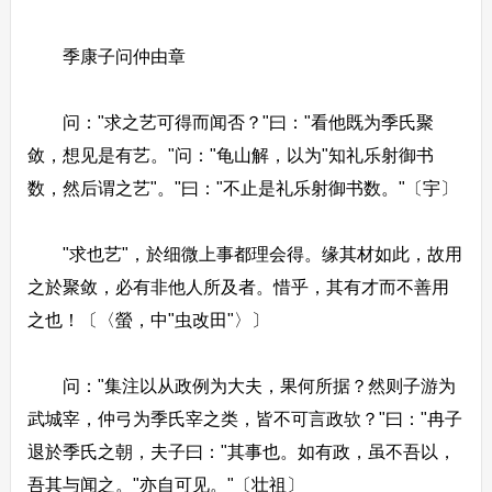
季康子问仲由章
问："求之艺可得而闻否？"曰："看他既为季氏聚
敛，想见是有艺。"问："龟山解，以为"知礼乐射御书
数，然后谓之艺"。"曰："不止是礼乐射御书数。"〔宇〕
"求也艺"，於细微上事都理会得。缘其材如此，故用
之於聚敛，必有非他人所及者。惜乎，其有才而不善用
之也！〔〈螢，中"虫改田"〉〕
问："集注以从政例为大夫，果何所据？然则子游为
武城宰，仲弓为季氏宰之类，皆不可言政欤？"曰："冉子
退於季氏之朝，夫子曰："其事也。如有政，虽不吾以，
吾其与闻之。"亦自可见。"〔壮祖〕