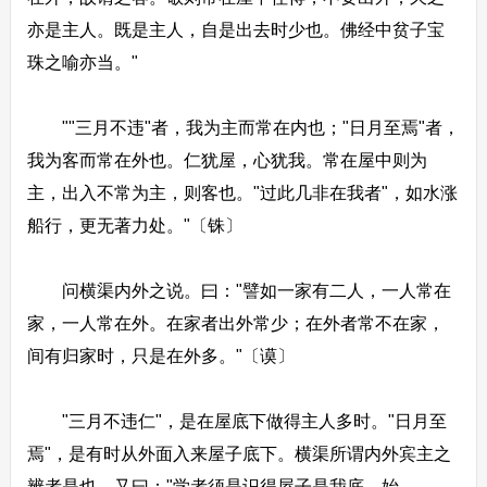
亦是主人。既是主人，自是出去时少也。佛经中贫子宝
珠之喻亦当。"
""三月不违"者，我为主而常在内也；"日月至焉"者，
我为客而常在外也。仁犹屋，心犹我。常在屋中则为
主，出入不常为主，则客也。"过此几非在我者"，如水涨
船行，更无著力处。"〔铢〕
问横渠内外之说。曰："譬如一家有二人，一人常在
家，一人常在外。在家者出外常少；在外者常不在家，
间有归家时，只是在外多。"〔谟〕
"三月不违仁"，是在屋底下做得主人多时。"日月至
焉"，是有时从外面入来屋子底下。横渠所谓内外宾主之
辨者是也。又曰："学者须是识得屋子是我底，始