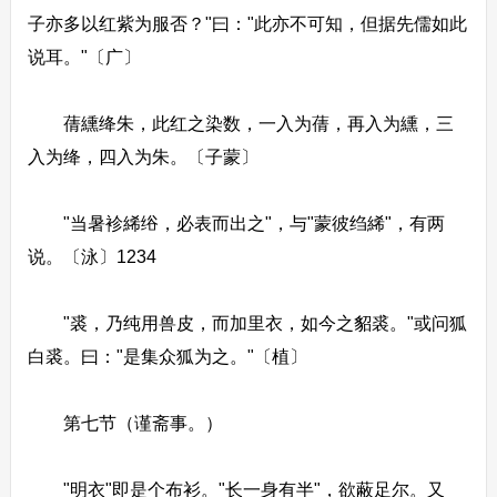
子亦多以红紫为服否？"曰："此亦不可知，但据先儒如此
说耳。"〔广〕
蒨纁绛朱，此红之染数，一入为蒨，再入为纁，三
入为绛，四入为朱。〔子蒙〕
"当暑袗絺绤，必表而出之"，与"蒙彼绉絺"，有两
说。〔泳〕1234
"裘，乃纯用兽皮，而加里衣，如今之貂裘。"或问狐
白裘。曰："是集众狐为之。"〔植〕
第七节（谨斋事。）
"明衣"即是个布衫。"长一身有半"，欲蔽足尔。又