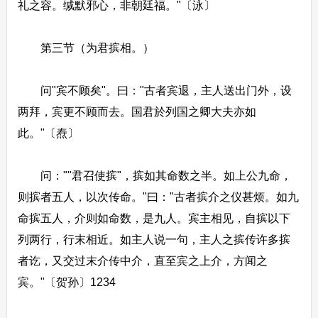
礼之容。缄默邪心，非朝廷福。"〔泳〕
第三节（为君摈相。）
问"宾不顾矣"。曰："古者宾退，主人送出门外，设
两拜，宾更不顾而去。国君於列国之卿大夫亦如
此。"〔焘〕
问：""君召使摈"，摈如其命数之半。如上公九命，
则摈者五人，以次传命。"曰："古者摈介之仪甚烦。如九
命摈五人，介则如命数，是九人。宾主相见，自摈以下
列两行，行末相近。如主人说一句，主人之摈传许多摈
者讫，又交过末介传中介，直至宾之上介，方闻之
宾。"〔贺孙〕1234