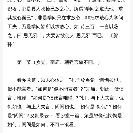
识著，都是要人收拾已放之心。所谓"学问之道无他，求
其放心而已"，非是学问只在求放心，非把求放心为学问
工夫，乃是学问皆所以求放心。如"诗三百，一言以蔽
之，曰"思无邪""，大要皆欲使人"思无邪"而已。"〔贺
孙〕
第一节（乡党、宗庙、朝廷言貌不同。）
看乡党篇，须以心体之。"孔子於乡党，恂恂如也，
似不能言者。"如何是"似不能言者"？"宗庙、朝廷，便便
言，唯谨。"如何是"便便言唯谨"？"朝，与下大夫言，侃
侃如也；与上大夫言，訚訚如也。"如何是"侃侃"？如何
是"訚訚"？义刚录云："看乡党一篇，须是想像他恂恂是
如何，訚訚是如何，不可一滚看。"