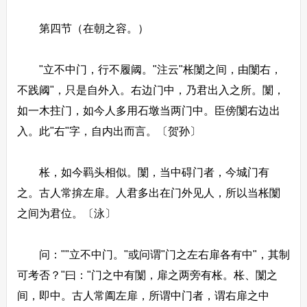
第四节（在朝之容。）
"立不中门，行不履阈。"注云"枨闑之间，由闑右，
不践阈"，只是自外入。右边门中，乃君出入之所。闑，
如一木拄门，如今人多用石墩当两门中。臣傍闑右边出
入。此"右"字，自内出而言。〔贺孙〕
枨，如今羁头相似。闑，当中碍门者，今城门有
之。古人常揜左扉。人君多出在门外见人，所以当枨闑
之间为君位。〔泳〕
问：""立不中门。"或问谓"门之左右扉各有中"，其制
可考否？"曰："门之中有闑，扉之两旁有枨。枨、闑之
间，即中。古人常阖左扉，所谓中门者，谓右扉之中