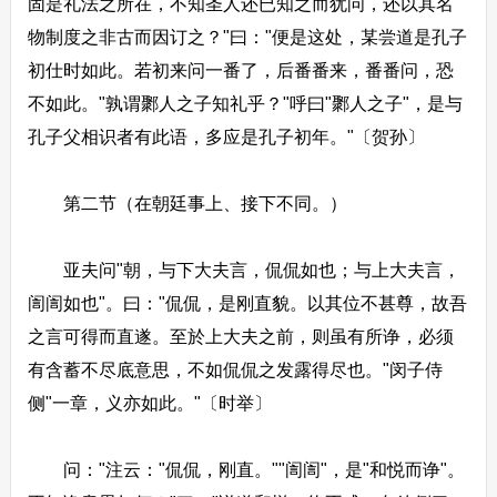
固是礼法之所在，不知圣人还已知之而犹问，还以其名
物制度之非古而因订之？"曰："便是这处，某尝道是孔子
初仕时如此。若初来问一番了，后番番来，番番问，恐
不如此。"孰谓鄹人之子知礼乎？"呼曰"鄹人之子"，是与
孔子父相识者有此语，多应是孔子初年。"〔贺孙〕
第二节（在朝廷事上、接下不同。）
亚夫问"朝，与下大夫言，侃侃如也；与上大夫言，
訚訚如也"。曰："侃侃，是刚直貌。以其位不甚尊，故吾
之言可得而直遂。至於上大夫之前，则虽有所诤，必须
有含蓄不尽底意思，不如侃侃之发露得尽也。"闵子侍
侧"一章，义亦如此。"〔时举〕
问："注云："侃侃，刚直。""訚訚"，是"和悦而诤"。