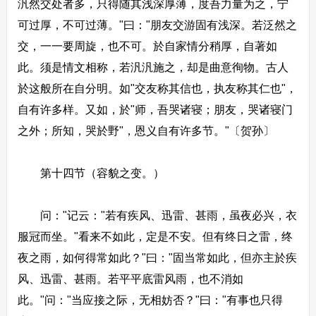
汎然交处者多，只得随其浅深厚薄，度吾力量为之，宁
可过厚，不可过薄。"曰："朋友交游固有浅深。若泛然之
交，一一要周旋，也不可。於自家情分稍厚，自著如
此。须是情文相称，若汎汎施之，却是曲意徇物。古人
於这般所在自分明。如"交友称其信也，执友称其仁也"，
自有许多样。又如，於"师，吾哭诸寝；朋友，哭诸寝门
之外；所知，哭於野"，恩义自有许多节。"〔贺孙〕
第十四节（容貌之变。）
问："记云："若有疾风、迅雷、甚雨，虽夜必兴，衣
服冠而坐。"看来不如此，定是不安。但有终日之雷，终
夜之雨，如何得常如此？"曰："固当常如此，但亦主於疾
风、迅雷、甚雨。若平平底雷风雨，也不消如
此。"问："当应接之际，无相妨否？"曰："有事也只得