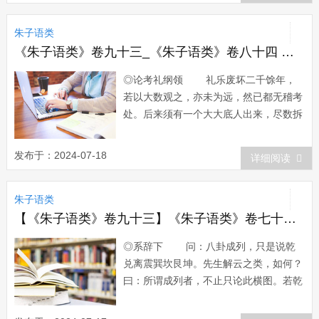
得条法，只是他冒法以为奸，便是不信度
朱子语类
也。因叹曰：看得道理...
《朱子语类》卷九十三_《朱子语类》卷八十四 礼一
◎论考礼纲领 礼乐废坏二千馀年，
若以大数观之，亦未为远，然已都无稽考
处。后来须有一个大大底人出来，尽数拆
洗一番，但未知远近在几时。今世变日
下，恐必有个硕果不食之理。〔必大〕
发布于：2024-07-18
详细阅读
礼学多不可考，盖其为书不全，考来
考去，考得更没下梢，故学礼者多迂阔。
朱子语类
一缘读书不广，兼亦无书可读。如周礼仲
春教振旅...
【《朱子语类》卷九十三】《朱子语类》卷七十六 易十二
◎系辞下 问：八卦成列，只是说乾
兑离震巽坎艮坤。先生解云之类，如何？
曰：所谓成列者，不止只论此横图。若乾
南坤北，又是一列，所以云之类。〔学
履〕 问：八卦成列，象在其中矣，