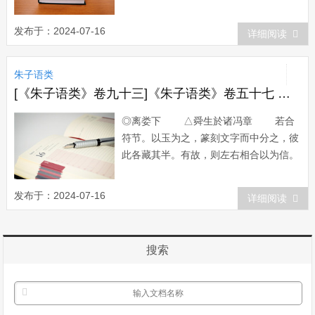
学〕以下总论乾坤。 乾坤只是卦
名。乾只是个健，坤只是个顺。纯是阳，
发布于：2024-07-16
详细阅读
所以健；纯是阴，所以顺。至健者惟天，
至顺者惟地。所以后来取象，乾便为天，
朱子语类
坤便为地。〔渊〕 乾坤阴阳，以位
相对...
[《朱子语类》卷九十三]《朱子语类》卷五十七 孟子七
◎离娄下 △舜生於诸冯章 若合
符节。以玉为之，篆刻文字而中分之，彼
此各藏其半。有故，则左右相合以为信。
先生曰：古人符节，多以玉为之，如牙璋
以起军旅。周礼中有以玉为竹节。又有竹
发布于：2024-07-16
详细阅读
符，又有英荡符。荡，小节竹，今使者谓
之荡节也，刻之为符。汉有铜虎符、竹使
符。铜虎以起兵，竹使郡守用之...
搜索