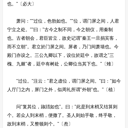
也。"〔必大〕
萧问：""过位，色勃如也。""位，谓门屏之间，人君
宁立之处。""曰："古今之制不同，今之朝仪，用秦制
也。古者朝会，君臣皆立，故史记谓"秦王一旦捐宾客，
而不立朝"。君立於门屏之间。屏者，乃门间萧墙也。今
殿门亦设之。三公九卿以下，设位於廷中，故谓之"三
槐、九棘"者，廷中有树处，公卿位当其下也。"〔雉〕
"过位。"注云："君之虚位，谓门屏之间。"曰："如今
人厅门之内，屏门之外，似周礼所谓"外朝"也。"〔植〕
问"复其位，踧踖如也"。曰："此是到末梢又结算则
个。若众人到末梢，便撒了。圣人则始乎敬，终乎敬，
故到末梢，又整顿则个。"〔焘〕