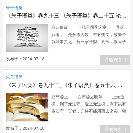
子因甚与圣人契。问者无言。文蔚曰：孔
朱子语类
子博他以文，约他以礼，他於...
《朱子语类》卷九十三|《朱子语类》卷二十五 论语七
◎八佾篇 △孔子谓季氏章 季氏
八佾，止是多添人数，未有明文，故夫子
就其事责之。若三家雍彻，则分明歌天子
之诗，故夫子引其诗以晓之。〔人杰〕
问：是可忍也，孰不可忍也！曰：季
发布于：2024-07-18
详细阅读
氏初心，也须知其为不安。然见这八佾人
数热闹，便自忍而用之。这便是遏绝天
朱子语类
理，失其初心也。 子升问集注两说
不同...
《朱子语类》卷九十三_《朱子语类》卷五十六 孟子六
◎离娄上 △离娄之明章 上无道
揆，则下无法守。傥上无道揆，则下虽有
奉法守一官者，亦将不能用而去之矣。朝
不信道，工不信度。信，如凭信之信。此
理只要人信得及，自然依那个行，不敢逾
发布于：2024-07-18
详细阅读
越。惟其不信，所以妄作。如胥吏分明知