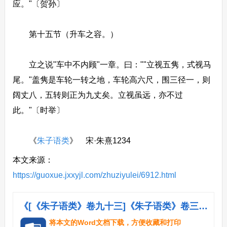
应。"〔贺孙〕
第十五节（升车之容。）
立之说"车中不内顾"一章。曰：""立视五隽，式视马
尾。"盖隽是车轮一转之地，车轮高六尺，围三径一，则
阔丈八，五转则正为九丈矣。立视虽远，亦不过
此。"〔时举〕
《
朱子语类
》 宋·朱熹1234
本文来源：
https://guoxue.jxxyjl.com/zhuziyulei/6912.html
《[《朱子语类》卷九十三]《朱子语类》卷三十八 论语二十.doc》
将本文的Word文档下载，方便收藏和打印