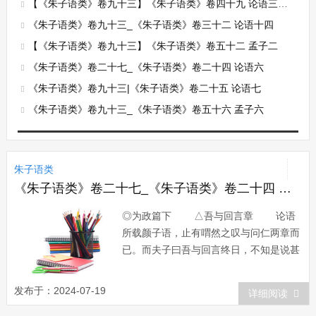
【《朱子语类》卷九十三】《朱子语类》卷四十九 论语三十一
《朱子语类》卷九十三_《朱子语类》卷三十二 论语十四
【《朱子语类》卷九十三】《朱子语类》卷五十二 孟子二
《朱子语类》卷二十七_《朱子语类》卷二十四 论语六
《朱子语类》卷九十三|《朱子语类》卷二十五 论语七
《朱子语类》卷九十三_《朱子语类》卷五十六 孟子六
朱子语类
《朱子语类》卷二十七_《朱子语类》卷二十四 论语六
◎为政篇下 △吾与回言章 论语
所载颜子语，止有喟然之叹与问仁两章而
已。而夫子曰吾与回言终日，不知是说甚
么，惜乎其不传也！〔便〕 或问：
颜子终日不违，如愚，谓颜子心与圣人
发布于：2024-07-19
详细阅读
契。曰：此是前辈已自说了，毕竟要见颜