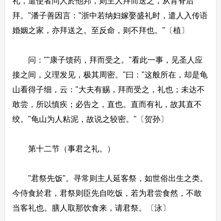
礼，遣使者问人於他邦，则主人拜而送之，从背脊后
拜。"潘子善因言："浙中若纳妇嫁娶盛礼时，遣人入传语
婚姻之家，亦拜送之。至反命，则不拜也。"〔植〕
问：""康子馈药，拜而受之。"看此一事，见圣人应
接之间，义理发见，极其周密。"曰："这般所在，却是龟
山看得子细，云："大夫有赐，拜而受之，礼也；未达不
敢尝，所以慎疾；必告之，直也。直而有礼，故其直不
绞。"龟山为人粘泥，故说之较密。"〔贺孙〕
第十二节（事君之礼。）
"君祭先饭"。寻常则主人延客祭，如世俗出生之类。
今侍食於君，君祭则臣先自吃饭，若为君尝食然，不敢
当客礼也。膳人取那饮食来，请君祭。〔泳〕