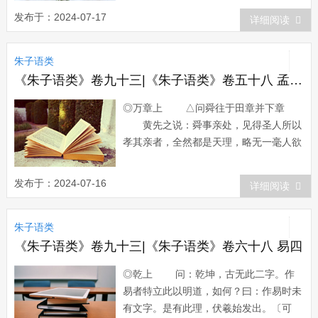
修。曰：固是。然圣贤言仁字处，便有个
发布于：2024-07-17
详细阅读
温厚慈祥之意，带个爱底道理。下文便言
亲亲为大。〔〈螢，中虫改田〉〕
朱子语类
问：修道以...
《朱子语类》卷九十三|《朱子语类》卷五十八 孟子八
◎万章上 △问舜往于田章并下章
黄先之说：舜事亲处，见得圣人所以
孝其亲者，全然都是天理，略无一毫人欲
之私；所以举天下之物，皆不足以解忧，
惟顺於父母可以解忧。曰：圣人一身浑然
发布于：2024-07-16
详细阅读
天理，故极天下之至乐，不足以动其事亲
之心；极天下之至苦，不足以害其事亲之
朱子语类
心。一心所慕，惟知有亲。看是甚么物
事，皆是...
《朱子语类》卷九十三|《朱子语类》卷六十八 易四
◎乾上 问：乾坤，古无此二字。作
易者特立此以明道，如何？曰：作易时未
有文字。是有此理，伏羲始发出。〔可