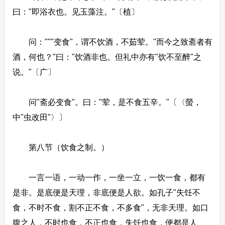
曰："即浴衣也。见玉藻注。"〔植〕
问："""变食"，谓不饮酒，不茹荤。"而今之致斋者有
酒，何也？"曰："饮酒非也。但礼中亦有"饮不至醉"之
说。"〔广〕
问"斋必变食"。曰："荤，是不食五辛。"〔〈螢，
中"虫改田"〉〕
第八节（饮食之制。）
一言一语，一动一作，一坐一立，一饮一食，都有
是非。是底便是天理，非底便是人欲。如孔子"失饪不
食，不时不食，割不正不食，不多食"，无非天理。如口
腹之人，不时也食，不正也食，失饪也食，便都是人