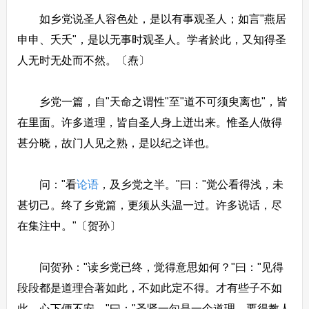
如乡党说圣人容色处，是以有事观圣人；如言"燕居
申申、夭夭"，是以无事时观圣人。学者於此，又知得圣
人无时无处而不然。〔焘〕
乡党一篇，自"天命之谓性"至"道不可须臾离也"，皆
在里面。许多道理，皆自圣人身上迸出来。惟圣人做得
甚分晓，故门人见之熟，是以纪之详也。
问："看
论语
，及乡党之半。"曰："觉公看得浅，未
甚切己。终了乡党篇，更须从头温一过。许多说话，尽
在集注中。"〔贺孙〕
问贺孙："读乡党已终，觉得意思如何？"曰："见得
段段都是道理合著如此，不如此定不得。才有些子不如
此，心下便不安。"曰："圣贤一句是一个道理，要得教人