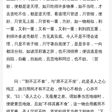
欲，便都是逆天理。如只吃得许多物事，如不当吃，才
去贪吃不住，都是逆天理。看道理只管进，只管细，便
好。只管见上面，只管有一重，方好。如一物相似，剥
一重，又剥一重；又有一重，又剥一重；剥到四五重，
剥得许多皮壳都尽，方见真实底。今人不是不理会道
理，只是不肯子细，只守著自底便了，是是非非，一向
都没分别。如诐淫邪遁之辞，也不消得辨；便说道是他
自陷，自蔽，自如此，且恁地和同过，也不妨。〔贺
孙〕
问：""割不正不食"，与"席不正不坐"，此是圣人之心
纯正，故日用间才有不正处，便与心不相合，心亦不
安。"曰："圣人之心，无毫釐之差。谓如事当恁地做时，
便硬要恁地做。且如"不得其酱不食"，这一物合用酱而不
得其酱，圣人宁可不吃，盖皆欲得其当然之则故也。"又