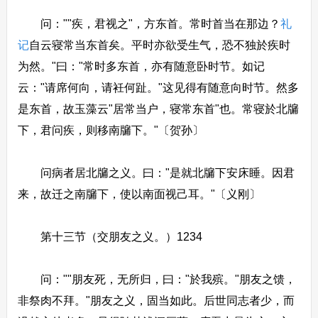
问：""疾，君视之"，方东首。常时首当在那边？
礼
记
自云寝常当东首矣。平时亦欲受生气，恐不独於疾时
为然。"曰："常时多东首，亦有随意卧时节。如记
云："请席何向，请衽何趾。"这见得有随意向时节。然多
是东首，故玉藻云"居常当户，寝常东首"也。常寝於北牖
下，君问疾，则移南牖下。"〔贺孙〕
问病者居北牖之义。曰："是就北牖下安床睡。因君
来，故迁之南牖下，使以南面视己耳。"〔义刚〕
第十三节（交朋友之义。）1234
问：""朋友死，无所归，曰："於我殡。"朋友之馈，
非祭肉不拜。"朋友之义，固当如此。后世同志者少，而