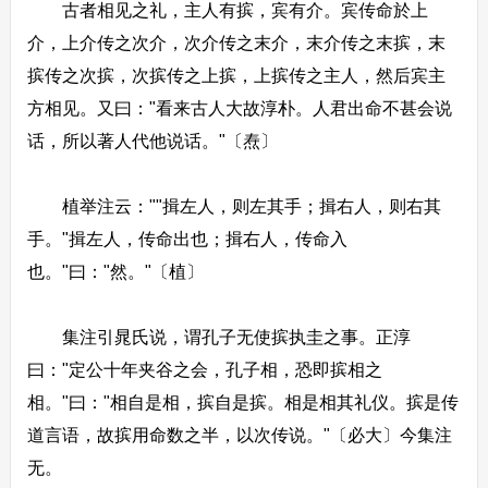
古者相见之礼，主人有摈，宾有介。宾传命於上
介，上介传之次介，次介传之末介，末介传之末摈，末
摈传之次摈，次摈传之上摈，上摈传之主人，然后宾主
方相见。又曰："看来古人大故淳朴。人君出命不甚会说
话，所以著人代他说话。"〔焘〕
植举注云：""揖左人，则左其手；揖右人，则右其
手。"揖左人，传命出也；揖右人，传命入
也。"曰："然。"〔植〕
集注引晁氏说，谓孔子无使摈执圭之事。正淳
曰："定公十年夹谷之会，孔子相，恐即摈相之
相。"曰："相自是相，摈自是摈。相是相其礼仪。摈是传
道言语，故摈用命数之半，以次传说。"〔必大〕今集注
无。