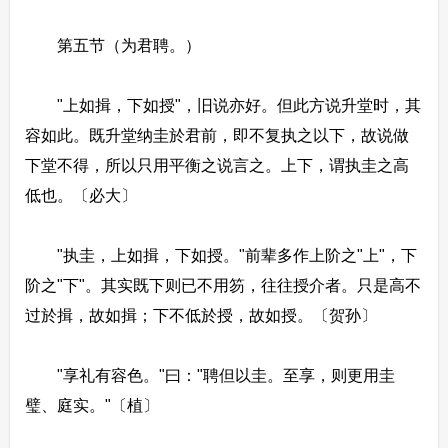
第五节（为君聘。）
"上如揖，下如授"，旧说亦好。但此方说升堂时，其
容如此。既升堂纳圭於君前，即不复执之以下，故说做
下堂不得，所以只用平衡之说言之。上下，谓执圭之高
低也。〔必大〕
"执圭，上如揖，下如授。"前辈多作上阶之"上"，下
阶之"下"。其实既下则已不用笏，往往授介者。只是高不
过於揖，故如揖；下不低於授，故如授。〔贺孙〕
"享礼有容色。"曰："聘但以圭。至享，则更用圭
璧、庭实。"〔植〕