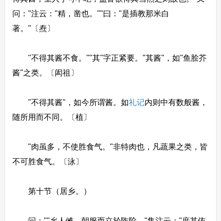
问："注云："精，凿也。""曰："是插教那米白
著。"〔焘〕
"不得其酱不食。""其"字正紧要。"其酱"，如"鱼脍芥
酱"之类。〔闳祖〕
"不得其酱"，如今所谓酱。如
礼记
内则中有数般酱，
随所用而不同。〔植〕
"肉虽多，不使胜食气。"非特肉也，凡蔬果之类，皆
不可胜食气。〔泳〕
第十节（居乡。）
问：""乡人傩，朝服而立於阼阶。"集注云："庶其依