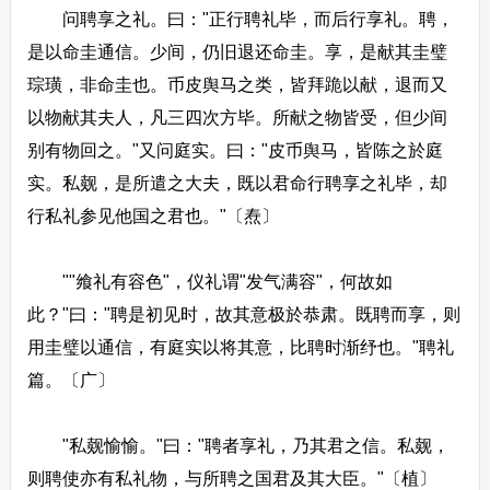
问聘享之礼。曰："正行聘礼毕，而后行享礼。聘，
是以命圭通信。少间，仍旧退还命圭。享，是献其圭璧
琮璜，非命圭也。币皮舆马之类，皆拜跪以献，退而又
以物献其夫人，凡三四次方毕。所献之物皆受，但少间
别有物回之。"又问庭实。曰："皮币舆马，皆陈之於庭
实。私觌，是所遣之大夫，既以君命行聘享之礼毕，却
行私礼参见他国之君也。"〔焘〕
""飨礼有容色"，仪礼谓"发气满容"，何故如
此？"曰："聘是初见时，故其意极於恭肃。既聘而享，则
用圭璧以通信，有庭实以将其意，比聘时渐纾也。"聘礼
篇。〔广〕
"私觌愉愉。"曰："聘者享礼，乃其君之信。私觌，
则聘使亦有私礼物，与所聘之国君及其大臣。"〔植〕