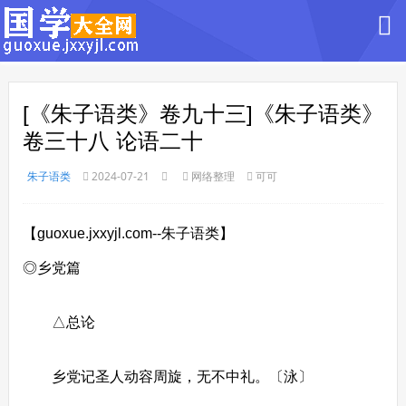
[《朱子语类》卷九十三]《朱子语类》
卷三十八 论语二十
朱子语类
2024-07-21
网络整理
可可
【guoxue.jxxyjl.com--朱子语类】
◎乡党篇
△总论
乡党记圣人动容周旋，无不中礼。〔泳〕