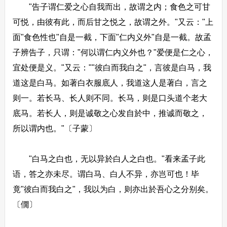
"告子谓仁爱之心自我而出，故谓之内；食色之可甘
可悦，由彼有此，而后甘之悦之，故谓之外。"又云："上
面"食色性也"自是一截，下面"仁内义外"自是一截。故孟
子辨告子，只谓："何以谓仁内义外也？"爱便是仁之心，
宜处便是义。"又云：""彼白而我白之"，言彼是白马，我
道这是白马。如著白衣服底人，我道这人是著白，言之
则一。若长马、长人则不同。长马，则是口头道个老大
底马。若长人，则是诚敬之心发自於中，推诚而敬之，
所以谓内也。"〔子蒙〕
"白马之白也，无以异於白人之白也。"看来孟子此
语，答之亦未尽。谓白马、白人不异，亦岂可也！毕
竟"彼白而我白之"，我以为白，则亦出於吾心之分别矣。
〔僩〕