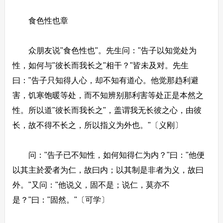
食色性也章
众朋友说"食色性也"。先生问："告子以知觉处为
性，如何与"彼长而我长之"相干？"皆未及对。先生
曰："告子只知得人心，却不知有道心。他觉那趋利避
害，饥寒饱暖等处，而不知辨别那利害等处正是本然之
性。所以道"彼长而我长之"，盖谓我无长彼之心，由彼
长，故不得不长之，所以指义为外也。"〔义刚〕
问："告子已不知性，如何知得仁为内？"曰："他便
以其主於爱者为仁，故曰内；以其制是非者为义，故曰
外。"又问："他说义，固不是；说仁，莫亦不
是？"曰："固然。"〔可学〕