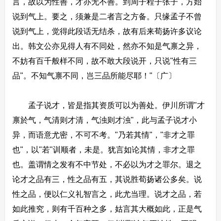
言，故以为性善，才亦无不善。到周子程子张子，方始
说到气上。要之，须兼是二者言之方备。只缘孟子不曾
说到气上，觉得此段话无结杀，故有后来荀扬许多议论
出。韩文公亦见得人有不同处，然亦不知是气禀之异，
不妨有百千般样不同，故不敢大段说开，只说"性有三
品"。不知气禀不同，岂三品所能尽耶！"〔广〕
孟子说才，皆是指其资质可以为善处。伊川所谓"才
禀於气，气清则才清，气浊则才浊"，此与孟子说才小
异，而语意尤密，不可不考。"乃若其情"，"非才之罪
也"，以"若"训顺者，未是。犹言如论其情，非才之罪
也。盖谓情之发有不中节处，不必以为才之罪尔。退之
论才之品有三，性之品有五，其说胜荀扬诸公多矣。说
性之品，便以仁义礼智言之，此尤当理。说才之品，若
如此推究，则有千百种之多，姑言其大概如此，正是气