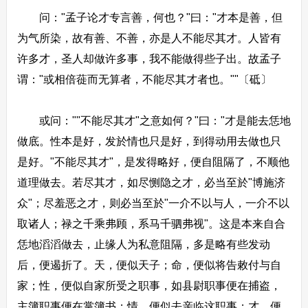
问："孟子论才专言善，何也？"曰："才本是善，但
为气所染，故有善、不善，亦是人不能尽其才。人皆有
许多才，圣人却做许多事，我不能做得些子出。故孟子
谓："或相倍蓰而无算者，不能尽其才者也。""〔砥〕
或问：""不能尽其才"之意如何？"曰："才是能去恁地
做底。性本是好，发於情也只是好，到得动用去做也只
是好。"不能尽其才"，是发得略好，便自阻隔了，不顺他
道理做去。若尽其才，如尽恻隐之才，必当至於"博施济
众"；尽羞恶之才，则必当至於"一介不以与人，一介不以
取诸人；禄之千乘弗顾，系马千驷弗视"。这是本来自合
恁地滔滔做去，止缘人为私意阻隔，多是略有些发动
后，便遏折了。天，便似天子；命，便似将告敕付与自
家；性，便似自家所受之职事，如县尉职事便在捕盗，
主簿职事便在掌簿书；情，便似去亲临这职事；才，便