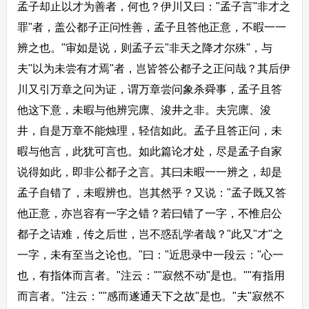
孟子却止以才为善者，何也？伊川又曰："孟子言"非才之
罪"者，盖公都子正问性善，孟子且答他正意，不暇一一
辨之也。"审如是说，则孟子云"非天之降才尔殊"，与
夫"以为未尝有才焉"者，岂皆答公都子之正问哉？其后伊
川又引万章之问为证，谓万章尝问象杀舜事，孟子且答
他这下意，未暇与他辨完廪、浚井之非。夫完廪、浚
井，自是万章不能烛理，轻信如此。孟子且答正问，未
暇与他言，此犹可言也。如此篇论才处，尽是孟子自家
说得如此，即非公都子之言。其曰未暇一一辨之，却是
孟子自错了，未暇辨也。岂其然乎？又说："孟子既又答
他正意，亦岂容有一字之错？若曰错了一字，不惟启公
都子之诘难，传之后世，岂不惑乱学者哉？"此又"才"之
一字，未有至当之论也。"曰："近思录中一段云："心一
也，有指体而言者。"注云：""寂然不动"是也。""有指用
而言者。"注云：""感而遂通天下之故"是也。"夫"寂然不