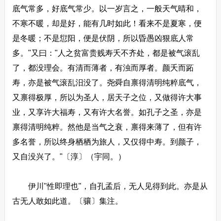
底气常多，好底气常少。以一岁言之，一般天气晴和，
不寒不暖，却是好，能有几时如此！看来不是夏寒，便
是冬暖；不是愆阳，便是伏阴，所以昏愚凶狠底人常
多。"又曰："人之贫富贵贱寿夭不齐处，都是被气滚乱
了，都没理会。有清而薄者，有浊而厚者。颜夭而跖
寿，亦是被气滚乱汨没了。尧舜自禀得清明纯粹底气，
又禀得极厚，所以为圣人，居天子之位，又做得许大事
业，又享许大福寿，又有许大名誉。如孔子之圣，亦是
禀得清明纯粹。然他是当气之衰，禀得来薄了，但有许
多名誉，所以终身栖栖为旅人，又仅得中寿。到颜子，
又自没兴了。"〔淳〕（宇同。）
伊川"性即理也"，自孔孟后，无人见得到此。亦是从
古无人敢如此道。〔骧〕集注。