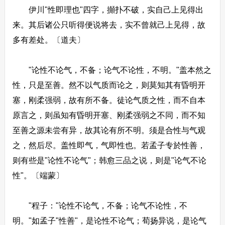
伊川"性即理也"四字，攧扑不破，实自己上见得出
来。其后诸公只听得便说将去，实不曾就己上见得，故
多有差处。〔道夫〕
"论性不论气，不备；论气不论性，不明。"盖本然之
性，只是至善。然不以气质而论之，则莫知其有昏明开
塞，刚柔强弱，故有所不备。徒论气质之性，而不自本
原言之，则虽知有昏明开塞、刚柔强弱之不同，而不知
至善之源未尝有异，故其论有所不明。须是合性与气观
之，然后尽。盖性即气，气即性也。若孟子专於性善，
则有些是"论性不论气"；韩愈三品之说，则是"论气不论
性"。〔端蒙〕
"程子："论性不论气，不备；论气不论性，不
明。"如孟子"性善"，是论性不论气；荀扬异说，是论气