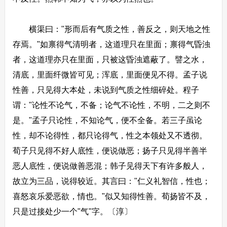
横渠曰："形而后有气质之性，善反之，则天地之性
存焉。"如禀得气清明者，这道理只在里面；禀得气昏浊
者，这道理亦只在里面，只被这昏浊遮蔽了。譬之水，
清底，里面纤微皆可见；浑底，里面便见不得。孟子说
性善，只见得大本处，未说到气质之性细碎处。程子
谓："论性不论气，不备；论气不论性，不明，二之则不
是。"孟子只论性，不知论气，便不全备。若三子虽论
性，却不论得性，都只论得气，性之本领处又不透彻。
荀子只见得不好人底性，便说做恶；扬子只见得半善半
恶人底性，便说做善恶混；韩子见得天下有许多般人，
故立为三品，说得较近。其言曰："仁义礼智信，性也；
喜怒哀乐爱恶欲，情也。"似又知得性善。荀扬皆不及，
只是过接处少一个"气"字。〔淳〕