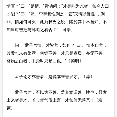
情否？"曰："是情。"舜功问："才是能为此者，如今人曰
才能？"曰："然。李翱复性则是，云"灭情以复性"，则
非。情如何可灭！此乃释氏之说，陷於其中不自知。不
知当时曾把与韩退之看否？"〔可学〕
问："孟子言情、才皆善，如何？"曰："情本自善，
其发也未有染污，何尝不善。才只是资质，亦无不善。
譬物之白者，未染时只是白也。"〔德明〕
孟子论才亦善者，是说本来善底才。〔淳〕
孟子言才，不以为不善。盖其意谓善，性也，只发
出来者是才。若夫就气质上言，才如何无善恶！〔端
蒙〕