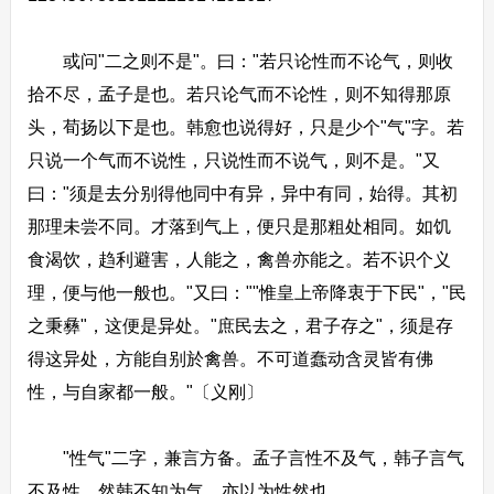
或问"二之则不是"。曰："若只论性而不论气，则收
拾不尽，孟子是也。若只论气而不论性，则不知得那原
头，荀扬以下是也。韩愈也说得好，只是少个"气"字。若
只说一个气而不说性，只说性而不说气，则不是。"又
曰："须是去分别得他同中有异，异中有同，始得。其初
那理未尝不同。才落到气上，便只是那粗处相同。如饥
食渴饮，趋利避害，人能之，禽兽亦能之。若不识个义
理，便与他一般也。"又曰：""惟皇上帝降衷于下民"，"民
之秉彝"，这便是异处。"庶民去之，君子存之"，须是存
得这异处，方能自别於禽兽。不可道蠢动含灵皆有佛
性，与自家都一般。"〔义刚〕
"性气"二字，兼言方备。孟子言性不及气，韩子言气
不及性。然韩不知为气，亦以为性然也。