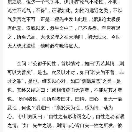
质之说，但少一个气字耳。伊川谓"论气不论性，不明；
论性不论气，不备"，正谓如此。如性习远近之类，不以
气质言之不可，正是二程先生发出此理，濂溪论太极便
有此意。汉魏以来，忽生文中子，已不多得。至唐有退
之，所至尤高。大抵义理之在天地间，初无泯灭。今世
无人晓此道理，他时必有晓得底人。
金问："公都子问性，首以情对，如曰"乃若其情，则
可以为善矣"，是也。次又以才对，如曰"若夫为不善，非
才之罪"，是也。继又以心对，如曰"恻隐羞恶"之类，是
也。其终又结之曰："或相倍蓰而无算者，不能尽其才者
也。"所问者性，而所对者曰才、曰情、曰心，更无一语
及性，何也？明道曰："禀於天为性，感为情，动为
心。"伊川则又曰："自性之有形者谓之心，自性之动者谓
之情。"如二先生之说，则情与心皆自夫一性之所发。彼