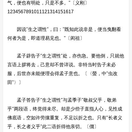
气，便也有明处，只是不多。"〔义刚〕
1234567891011121314151617
因说"生之谓性"，曰："既知此说非是，便当曳翻看
何者为是，即道理易见也。"〔闳祖〕
孟子辟告子"生之谓性"处，亦伤急。要他倒，只就他
言语上拶将去，己意却不曾详说。非特当时告子未必
服，后世亦未能便理会得孟子意也。〔〈螢，中"虫改
田"〉〕
孟子答告子"生之谓性"与孟季子"敬叔父乎，敬弟
乎"两段语，终觉得未尽。却是少些子直指人心，见性成
佛底语，空如许劳攘重复，不足以折之也。只有"长者义
乎，长之者义乎"此二语折得他亲切。〔僩〕