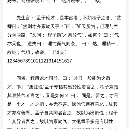
扬来。到程张说出"气"字，然后说杀了。"士毅。
先生言："孟子论才，是本然者，不如程子之备。"蜚
卿曰："然则才亦禀於天乎？"曰："皆天所为，但理与气
分为两路。"又问："程子谓"才禀於气"，如何？"曰："气
亦天也。"道夫曰："理纯而气则杂。"曰："然。理精一，
故纯；气粗，故杂。"〔道夫〕
1234567891011121314151617
问孟、程所论才同异。曰："才只一般能为之谓
才。"问："集注说"孟子专指其出於性者言之，程子兼指
其禀於气者言之"，又是如何？"曰："固是。要之，才只
是一个才，才之初，亦无不善。缘他气禀有善恶，故其
才亦有善恶。孟子自其同者言之，故以为出於性；程子
自其异者言之，故以为禀於气。大抵孟子多是专以性