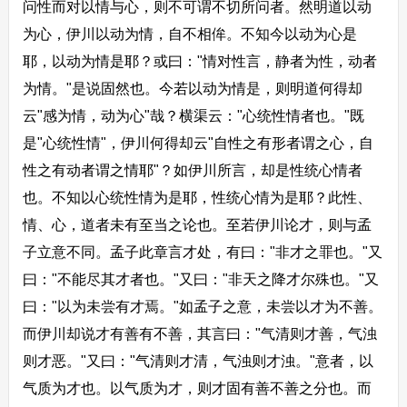
问性而对以情与心，则不可谓不切所问者。然明道以动
为心，伊川以动为情，自不相侔。不知今以动为心是
耶，以动为情是耶？或曰："情对性言，静者为性，动者
为情。"是说固然也。今若以动为情是，则明道何得却
云"感为情，动为心"哉？横渠云："心统性情者也。"既
是"心统性情"，伊川何得却云"自性之有形者谓之心，自
性之有动者谓之情耶"？如伊川所言，却是性统心情者
也。不知以心统性情为是耶，性统心情为是耶？此性、
情、心，道者未有至当之论也。至若伊川论才，则与孟
子立意不同。孟子此章言才处，有曰："非才之罪也。"又
曰："不能尽其才者也。"又曰："非天之降才尔殊也。"又
曰："以为未尝有才焉。"如孟子之意，未尝以才为不善。
而伊川却说才有善有不善，其言曰："气清则才善，气浊
则才恶。"又曰："气清则才清，气浊则才浊。"意者，以
气质为才也。以气质为才，则才固有善不善之分也。而