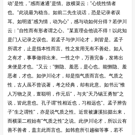
动"是性，"感而遂通"是情。故横渠云："心统性情者
也。"此说最为稳当。如前二先生说话，恐是记录者误
耳。如明道"感为情，动为心"，感与动如何分得？若伊川
云："自性而有形者谓之心。"某直理会他说不得！以此知
是门人记录之误也。若孟子与伊川论才，则皆是。孟子
所谓才，止是指本性而言。性之发用无有不善处。如人
之有才，事事做得出来。一性之中，万善完备，发将出
来便是才也。"又云："恻隐、羞恶，是心也。能恻隐、羞
恶者，才也。如伊川论才，却是指气质而言也。气质之
性，古人虽不曾说著，考之经典，却有此意。如书云"惟
人万物之灵，亶聪明，作元后"，与夫"天乃锡王勇智"之
说，皆此意也。孔子谓"性相近也，习相远也"。孟子辨告
子"生之谓性"，亦是说气质之性。近世被濂溪拈掇出来，
而横渠二程始有"气质之性"之说。此伊川论才，所以云有
善不善者，盖主此而言也。如韩愈所引越椒等事，若不