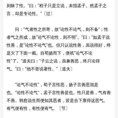
则昧了性。"曰："程子只是立说，未指孟子。然孟子之
言，却是专论性。"〔过〕
问："气者性之所寄，故"论性不论气，则不备"；性
者气之所成，故"论气不论性，则不明"。"曰："如孟子说
性善，是"论性不论气"也。但只认说性善，虽说得好，终
是欠了下面一截。自荀扬而下，便祇"论气不论
性"了。"道夫曰："子云之说，虽兼善恶，终只论得
气。"曰："他不曾说著性。"〔道夫〕
"论气不论性"，荀子言性恶，扬子言善恶混是
也。"论性不论气"，孟子言性善是也。性只是善，气有善
不善。韩愈说生而便知其恶者，皆是合下禀得这恶气。
有气便有性，有性便有气。〔节〕