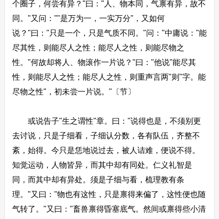
个圈子，何尝有异？"曰："人、物本同，气禀有异，故不
同。"又问：""是万为一，一实万分"，又如何
说？"曰："只是一个，只是气质不同。"问："中庸说："能
尽其性，则能尽人之性；能尽人之性，则能尽物之
性。"何故却将人、物滚作一片说？"曰："他说"能尽其
性，则能尽人之性；能尽人之性，则重声言两"则"字。能
尽物之性"，初未尝一片说。"〔节〕
或说告子"生之谓性"章。曰："说得也是，不须别更
去讨说，只是子细看，子细认分数，各有队伍，齐整不
紊，始得。今只是恁地说过去，被人诘难，便说不得。
知觉运动，人物皆异，而其中却有同处。仁义礼智是
同，而其中却有异处。须是子细与看，梳理教有条
理。"又曰："物也有这性，只是禀得来偏了，这性便也随
气转了。"又曰："畜兽禀得昏塞底气。然间或禀得些小清