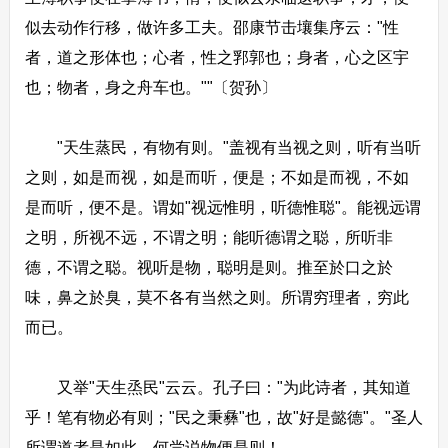
似去动作行移，做许多工夫。邵康节击壤集序云："性
者，道之形体也；心者，性之郛郭也；身者，心之区宇
也；物者，身之舟车也。""〔贺孙〕
"天生蒸民，有物有则。"盖视有当视之则，听有当听
之则，如是而视，如是而听，便是；不如是而视，不如
是而听，便不是。谓如"视远惟明，听德惟聪"。能视远谓
之明，所视不远，不谓之明；能听德谓之聪，所听非
德，不谓之聪。视听是物，聪明是则。推至於口之於
味，鼻之於臭，莫不各有当然之则。所谓穷理者，穷此
而已。
又举"天生烝民"云云。孔子曰："为此诗者，其知道
乎！笔有物必有则；"民之秉彝"也，故"好是懿德"。"圣人
所谓道者是如此，何尝说物便是则！