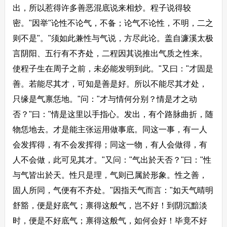
出，所以惹得许多善恶混底说来相炒。程子说得较
密。"因举"论性不论气，不备；论气不论性，不明，二之
则不是"。"须如此兼性与气说，方尽此论。盖自濂溪太极
言阴阳、五行有不齐处，二程因其说推出气质之性来。
使程子生在周子之前，未必能发明到此。"又曰："才固是
善。若能尽其才，可知是善是好。所以不能尽其才处，
只缘是气禀恁地。"问："才与情何分别？情是才之动
否？"曰："情是这里以手指心。发出，有个路脉曲折，随
物恁地去。才是能主张运用做事底。同这一事，有一人
会发挥得，有不会发挥得；同这一物，有人会做得，有
人不会做，此可见其才。"又问："气出於天否？"曰："性
与气皆出於天。性只是理，气则已属於形象。性之善，
固人所同，气便有不齐处。"因指天气而言："如天气晴明
舒豁，便是好底气；禀得这般气，岂不好！到阴沉黯淡
时，便是不好底气；禀得这般气，如何会好！毕竟不好