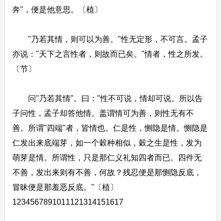
奔"，便是他意思。〔植〕
"乃若其情，则可以为善。"性无定形，不可言。孟子
亦说："天下之言性者，则故而已矣。"情者，性之所发。
〔节〕
问"乃若其情"。曰："性不可说，情却可说。所以告
子问性，孟子却答他情。盖谓情可为善，则性无有不
善。所谓"四端"者，皆情也。仁是性，恻隐是情。恻隐是
仁发出来底端芽，如一个穀种相似，穀之生是性，发为
萌芽是情。所谓性，只是那仁义礼知四者而已。四件无
不善，发出来则有不善，何故？残忍便是那恻隐反底，
冒昧便是那羞恶反底。"〔植〕
1234567891011121314151617