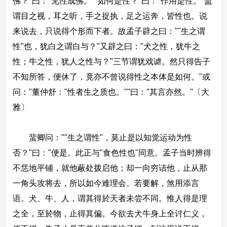
佛？"曰："见性成佛。""如何是性？"曰："作用是性。"盖
谓目之视，耳之听，手之捉执，足之运奔，皆性也。说
来说去，只说得个形而下者。故孟子辟之曰：""生之谓
性"也，犹白之谓白与？"又辟之曰："犬之性，犹牛之
性；牛之性，犹人之性与？"三节谓犹戏谑。然只得告子
不知所答，便休了，竟亦不曾说得性之本体是如何。"或
问："董仲舒："性者生之质也。""曰："其言亦然。"〔大
雅〕
蜚卿问：""生之谓性"，莫止是以知觉运动为性
否？"曰："便是。此正与"食色性也"同意。孟子当时辨得
不恁地平铺，就他蔽处拨启他；却一向穷诘他，止从那
一角头攻将去，所以如今难理会。若要解，煞用添言
语。犬、牛、人，谓其得於天者未尝不同。惟人得是理
之全，至於物，止得其偏。今欲去犬牛身上全讨仁义，