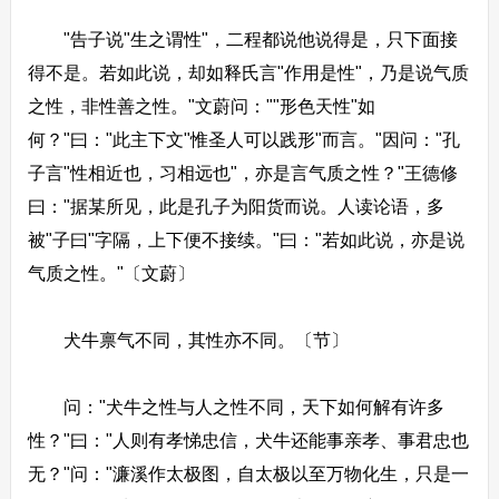
"告子说"生之谓性"，二程都说他说得是，只下面接
得不是。若如此说，却如释氏言"作用是性"，乃是说气质
之性，非性善之性。"文蔚问：""形色天性"如
何？"曰："此主下文"惟圣人可以践形"而言。"因问："孔
子言"性相近也，习相远也"，亦是言气质之性？"王德修
曰："据某所见，此是孔子为阳货而说。人读论语，多
被"子曰"字隔，上下便不接续。"曰："若如此说，亦是说
气质之性。"〔文蔚〕
犬牛禀气不同，其性亦不同。〔节〕
问："犬牛之性与人之性不同，天下如何解有许多
性？"曰："人则有孝悌忠信，犬牛还能事亲孝、事君忠也
无？"问："濂溪作太极图，自太极以至万物化生，只是一