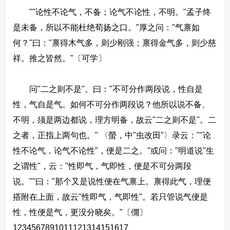
""论性不论气，不备；论气不论性，不明。"孟子终
是未备，所以不能杜绝荀扬之口。"厚之问："气禀如
何？"曰："禀得木气多，则少刚强；禀得金气多，则少慈
祥。推之皆然。"〔可学〕
问"二之则不是"。曰："不可分作两段说，性自是
性，气自是气。如何不可分作两段说？他所以说不备、
不明，须是两边都说，理方明备，故云"二之则不是"。二
之者，正指上两句也。" 〈螢，中"虫改田"〉录云：""论
性不论气，论气不论性"，便是二之。"或问："明道说"生
之谓性"，云："性即气，气即性，便是不可分两段
说。""曰："那个又是说性便在气禀上。禀得此气，理便
搭附在上面，故云"性即气，气即性"。若只管说气便是
性，性便是气，更没分晓矣。"〔僩〕
1234567891011121314151617