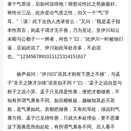
著个气质说，后如何说得他！韓愈论性比之荀扬最好。
将性分三品，此亦是论气质之性，但欠一个"气"字
耳。"〔谟〕此下去伪人杰录皆云："又问："既是孟子指
本性而言，则孟子谓才无不善，乃为至论。至伊川却云
未暇与公都子一一辨者，何也？"曰："此伊川一时被他们
逼，且如此说了。伊川如此等处亦多，不必泥
也。""1234567891011121314151617
杨尹叔问："伊川曰"语其才则有下愚之不移"，与孟
子"非天之降才尔殊"语意似不同？"曰："孟子之说自是与
程子之说小异。孟子只见得是性善，便把才都做善，不
知有所谓气禀各不同。如后稷岐嶷，越椒知其必灭若
敖，是气禀如此。若都把做善，又有此等处，须说到气
禀方得。孟子已见得性善，只就大本处理会，更不思量
这下面善恶所由起处，有所谓气禀各不同。后人看不