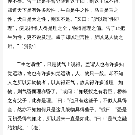
便不得。告子止是不曾分晓道这子细，到这里说不得。
却道天下是有许多般性，牛自是牛之性，马自是马之
性，犬自是犬之性，则又不是。"又曰："所以谓"性即
理"，便见得惟人得是理之全，物得是理之偏。告子止把
生为性，更不说及理。孟子却以理言性，所以见人物之
辨。"〔贺孙〕
""生之谓性"，只是就气上说得。盖谓人也有许多知
觉运动，物也有许多知觉运动，人、物只一般。却不知
人之所以异於物者，以其得正气，故具得许多道理；如
物，则气昏而理亦昏了。"或问："如蝼蚁之有君臣，桥梓
之有父子，此亦是理。"曰："他只有这些子，不似人具得
全，然亦不知如何只是这几般物具得些子。"或曰："恐是
元初受得气如此，所以后来一直是如此。"曰："是气之融
结如此。"〔焘〕