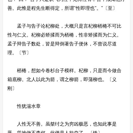
善。此惟是程先生断得定，所谓"性即理也"。"〔至〕
孟子与告子论杞柳处，大概只是言杞柳桮棬不可比
性与仁义。杞柳必矫揉而为桮棬，性非矫揉而为仁义。
孟子辩告子数处，皆是辩倒著告子便休，不曾说尽道
理。〔节〕
桮棬，想如今卷杉台子模样。杞柳，只是而今做合
箱底柳。北人以此为箭，谓之柳箭，即蒲柳也。〔义
刚〕
性犹湍水章
人性无不善。虽桀纣之为穷凶极恶，也知此事是
恶。恁地做不柰何，此便是人欲夺了。〔铢〕