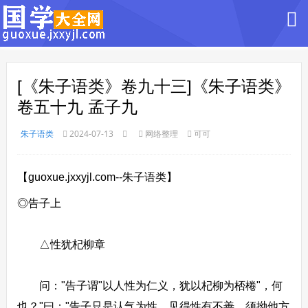
[《朱子语类》卷九十三]《朱子语类》
卷五十九 孟子九
朱子语类
2024-07-13
网络整理
可可
【guoxue.jxxyjl.com--朱子语类】
◎告子上
△性犹杞柳章
问："告子谓"以人性为仁义，犹以杞柳为桮棬"，何
也？"曰："告子只是认气为性，见得性有不善，须拗他方