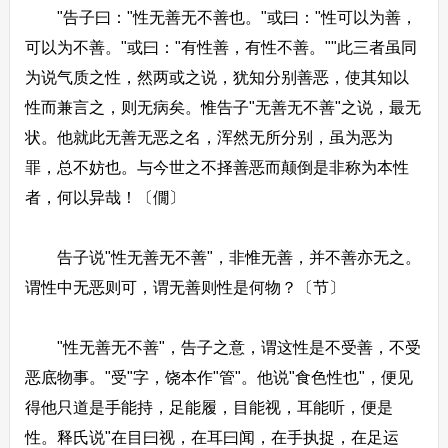
"告子曰："性无善无不善也。"或曰："性可以为善，
可以为不善。"或曰："有性善，有性不善。""此三者虽同
为说气质之性，然两或之说，犹知分别善恶，使其知以
性而兼言之，则无病矣。惟告子"无善无不善"之说，最无
状。他就此无善无恶之名，浑然无所分别，虽为恶为
罪，总不妨也。与今世之不择善恶而颠倒是非称为本性
者，何以异哉！〔僩〕
告子说"性无善无不善"，非惟无善，并不善亦无之。
谓性中无恶则可，谓无善则性是何物？〔节〕
"性无善无不善"，告子之意，谓这性是不受善，不受
恶底物事。"受"字，饶本作"管"。他说"食色性也"，便见
得他只道是手能持，足能履，目能视，耳能听，便是
性。释氏说"在目曰视，在耳曰闻，在手执捉，在足运