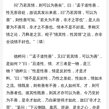
问"乃若其情，则可以为善矣"。曰："孟子道性善，
性无形容处，故说其发出来底，曰"乃若其情，可以为
善"，则性善可知。"若夫为不善，非才之罪也"，是人自
要为不善耳，非才之不善也。情本不是不好底。李翱灭
情之论，乃释老之言。程子"情其性，性其情"之说，亦非
全说情不好也。"〔璘〕
德粹问：""孟子道性善"，又曰"若其情，可以为善"，
是如何？"曰："且道性、情、才三者是一物，是三
物？"德粹云："性是性善，情是反於性，才是才
料。"曰："情不是反於性，乃性之发处。性如水，情如水
之流。情既发，则有善有不善，在人如何耳。才，则可
为善者也。彼其性既善，则其才亦可以为善。今乃至於
为不善，是非才如此，乃自家使得才如此，故曰"非才之
罪"。"某问："下云恻隐、羞恶、辞逊、是非之心，亦是