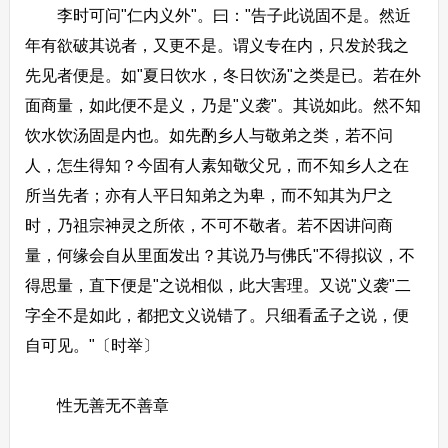
李时可问"仁内义外"。曰："告子此说固不是。然近
年有欲破其说者，又更不是。谓义专在内，只发於我之
先见者便是。如"夏日饮水，冬日饮汤"之类是已。若在外
面商量，如此便不是义，乃是"义袭"。其说如此。然不知
饮水饮汤固是内也。如先酌乡人与敬弟之类，若不问
人，怎生得知？今固有人素知敬父兄，而不知乡人之在
所当先者；亦有人平日知弟之为卑，而不知其为尸之
时，乃祖宗神灵之所依，不可不敬者。若不因讲问商
量，何缘会自从里面发出？其说乃与佛氏"不得拟议，不
得思量，直下便是"之说相似，此大害理。又说"义袭"二
字全不是如此，都把文义说错了。只细看孟子之说，便
自可见。"〔时举〕
性无善无不善章